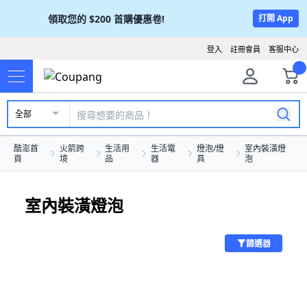
領取您的
$200
首購優惠卷!
打開 App
登入
註冊會員
客服中心
全部
酷澎首
火箭跨
生活用
生活電
燈泡/燈
室內裝潢燈
頁
境
品
器
具
泡
室內裝潢燈泡
篩選器