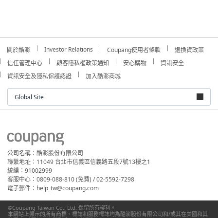
Investor Relations
關於酷澎
Coupang使用者條款
退換貨政策
信任管理中心
顧客隱私權政策通知
安心購物
資訊安全
資訊安全及隱私保護認證
加入酷澎商城
Global Site
公司名稱：酷澎股份有限公司
聯繫地址：11049 台北市信義區信義路五段7號13樓之1
統編：91002999
客服中心：0809-088-810 (免費) / 02-5592-7298
電子郵件：help_tw@coupang.com
©Coupang Taiwan Co., Ltd. 保留所有權利。
本網站上顯示的所有商標、標誌和服務標誌均為酷澎股份有限公司和/或其在美國和其