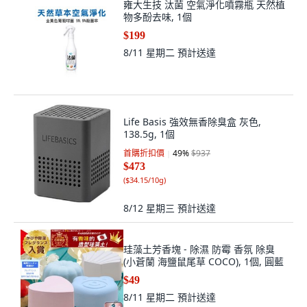
雍大生技 汰菌 空氣淨化噴霧瓶 天然植
物多酚去味, 1個
$199
8/11 星期二
預計送達
Life Basis 強效無香除臭盒 灰色,
138.5g, 1個
首購折扣價
49
%
$937
$473
(
$34.15/10g
)
8/12 星期三
預計送達
珪藻土芳香塊 - 除濕 防霉 香氛 除臭
(小蒼蘭 海鹽鼠尾草 COCO), 1個, 圓藍
$49
8/11 星期二
預計送達