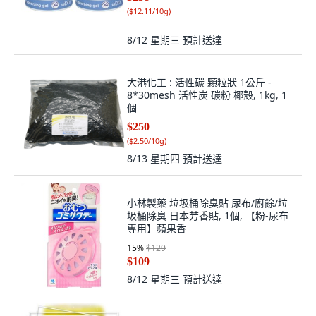
(
$12.11/10g
)
8/12 星期三
預計送達
大港化工 : 活性碳 顆粒狀 1公斤 -
8*30mesh 活性炭 碳粉 椰殼, 1kg, 1
個
$250
(
$2.50/10g
)
8/13 星期四
預計送達
小林製藥 垃圾桶除臭貼 尿布/廚餘/垃
圾桶除臭 日本芳香貼, 1個, 【粉-尿布
專用】蘋果香
15
%
$129
$109
8/12 星期三
預計送達