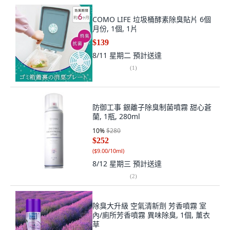
COMO LIFE 垃圾桶酵素除臭貼片 6個
月份, 1個, 1片
$139
8/11 星期二
預計送達
(
1
)
防御工事 銀離子除臭制菌噴霧 甜心蒼
蘭, 1瓶, 280ml
10
%
$280
$252
(
$9.00/10ml
)
8/12 星期三
預計送達
(
2
)
除臭大升級 空氣清新劑 芳香噴霧 室
內/廁所芳香噴霧 異味除臭, 1個, 薰衣
草