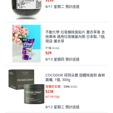
$199
8/11 星期二
預計送達
不動化學 垃圾桶除臭貼片 薰衣草香 去
除異味 適用垃圾桶蓋內側 日本製, 1個,
現貨-薰衣草
71
%
$100
$29
8/13 星期四
預計送達
COCODOR 珂珂朵爾 固體除臭劑 森林
晨曦, 1個, 300g
首購折扣價
59
%
$582
$238
(
$7.93/10g
)
8/12 星期三
預計送達