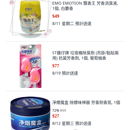
EMO EMOTION 飄香王 芳香消臭液,
1個, 白麝香
$49
8/11 星期二
預計送達
ST雞仔牌 垃圾桶除臭劑 (吊掛/黏貼兩
用) 抗菌芳香劑, 1個, 葡萄柚香
$77
8/19
預計送達
淨煙魔盒 除煙味神器 芳香劑香氛, 1個
72
%
$99
$27
8/12 星期三
預計送達