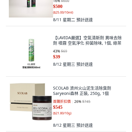
16
%
$600
$500
(
$25.00/10ml
)
8/11 星期二
預計送達
【LAVIDA嚴選】空氣清新劑 異味去除
劑 噴霧 空氣淨化 抑菌除味, 1個, 綠茶
43
%
$69
$39
8/12 星期三
預計送達
SCOLAB 濟州火山泥生活除臭劑
Saryeoni森林 正裝, 250g, 1個
首購折扣價
26
%
$745
$545
(
$21.80/10g
)
8/12 星期三
預計送達