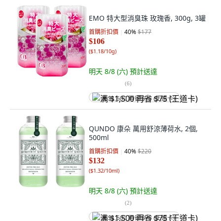
EMO 特大型消臭珠 玫瑰香, 300g, 3罐
首購折扣價
40
%
$177
$106
(
$1.18/10g
)
明天 8/8 (六)
預計送達
(
6
)
满 $1,500 再省 $75 (王道卡)
QUNDO 康朵 萬用舒涼薄荷水, 2個,
500ml
首購折扣價
40
%
$220
$132
(
$1.32/10ml
)
明天 8/8 (六)
預計送達
(
2
)
满 $1,500 再省 $75 (王道卡)