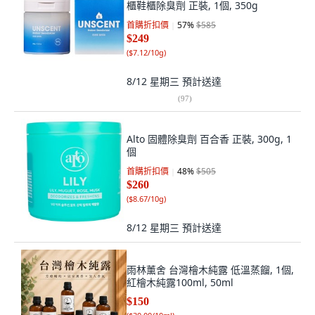
櫃鞋櫃除臭劑 正裝, 1個, 350g
首購折扣價
57
%
$585
$249
(
$7.12/10g
)
8/12 星期三
預計送達
(
97
)
Alto 固體除臭劑 百合香 正裝, 300g, 1
個
首購折扣價
48
%
$505
$260
(
$8.67/10g
)
8/12 星期三
預計送達
雨林薰舍 台灣檜木純露 低溫蒸餾, 1個,
紅檜木純露100ml, 50ml
$150