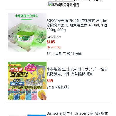
$7 酷澎幣回饋
歐陸皇室學院 多功能空氣魔盒 淨化除
塵除臭除濕 防潮家用室內 400ml, 1個,
300g, 400g
84
%
$699
$105
(
$2.63/10g
)
8/11 星期二
預計送達
小林製藥 生ゴミ用 ゴミサクデー 垃圾
桶除臭貼, 1個, 香味隨機出貨
$89
8/19
預計送達
Bullsone 勁牛王 Unscent 室內廁所衣