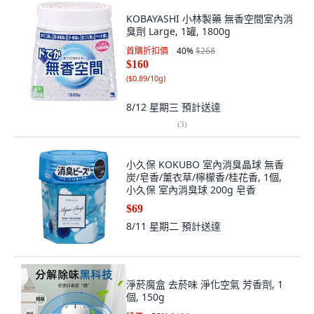
KOBAYASHI 小林製藥 無香空間室內消
臭劑 Large, 1罐, 1800g
首購折扣價
40
%
$268
$160
(
$0.89/10g
)
8/12 星期三
預計送達
(
3
)
小久保 KOKUBO 室內消臭晶球 無香
炭/皂香/薰衣草/檸檬香/桂花香, 1個,
小久保 室內消臭球 200g 皂香
$69
8/11 星期二
預計送達
淨菸魔盒 去菸味 淨化空氣 芳香劑, 1
個, 150g