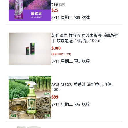
71
%
$89
$25
8/11 星期二
預計送達
朝代國際 竹醋液 原液未稀釋 除臭好幫
手 蚊蟲退避, 1個, 瓶, 100ml
$300
(
$30.00/10ml
)
8/11 星期二
預計送達
Awa Matsu 香茅油 清新香氛, 1個,
500L
$99
8/11 星期二
預計送達