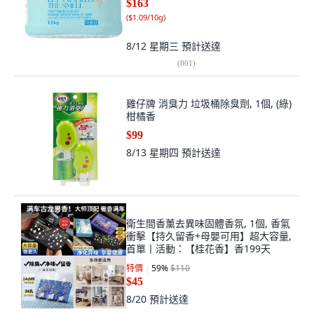
$163
(
$1.09/10g
)
8/12 星期三
預計送達
(
801
)
雞仔牌 消臭力 垃圾桶除臭劑, 1個, (綠)
柑橘香
$99
8/13 星期四
預計送達
衛生間香薰去異味固體香氛, 1個, 香氣
衝擊【持久留香+母嬰可用】超大容量,
首單丨活動：【桂花香】香199天
特價
59
%
$110
$45
8/20
預計送達