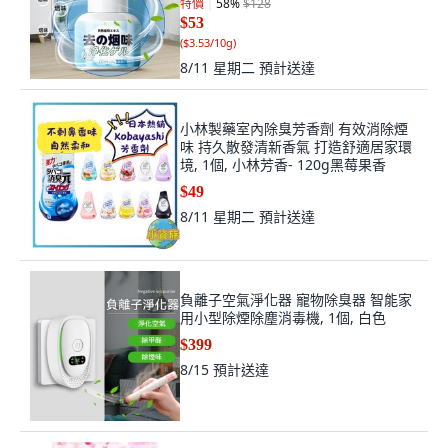
特價
58
%
$128
$53
(
$3.53/10g
)
8/11 星期二
預計送達
小林製藥室內除臭芳香劑 有效消除煙
味 持久散發清新香氣 打造舒適居家環
境, 1個, 小林芳香- 120g黑莓果香
$49
8/11 星期二
預計送達
負離子空氣淨化器 寵物除臭器 智能家
用小型除煙除塵消毒機, 1個, 白色
$399
8/15
預計送達