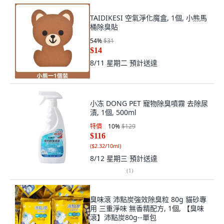
TAIDIKESI 空氣淨化魔盒, 1個, 小熊馬
桶除臭貼
54
%
$31
$14
8/11 星期二
預計送達
小冻 DONG PET 寵物除臭噴霧 去除尿
漬, 1個, 500ml
特價
10
%
$129
$116
(
$2.32/10ml
)
8/12 星期三
預計送達
(
1
)
臭味滾 沛點炭強效除臭粒 80g 貓砂專
用 三重淨味 無香精配方, 1個, 【臭味
滾】沛點炭80g--單包