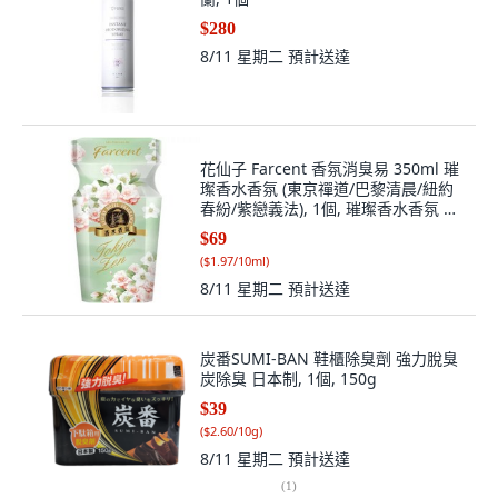
$280
8/11 星期二
預計送達
花仙子 Farcent 香氛消臭易 350ml 璀
璨香水香氛 (東京禪道/巴黎清晨/紐約
春紛/紫戀義法), 1個, 璀璨香水香氛 東
京禪道
$69
(
$1.97/10ml
)
8/11 星期二
預計送達
炭番SUMI-BAN 鞋櫃除臭劑 強力脫臭
炭除臭 日本制, 1個, 150g
$39
(
$2.60/10g
)
8/11 星期二
預計送達
(
1
)