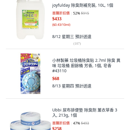
joyfulday 除臭劑補充裝, 10L, 1個
首購折扣價
52
%
$915
$433
(
$0.43/10ml
)
8/12 星期三
預計送達
(
107
)
小林製藥 垃圾桶除臭貼 2.7ml 除臭 異
味 垃圾桶 廚餘桶 芳香, 1個, 皂香
#43110
$68
8/13 星期四
預計送達
Ubbi 尿布排便墊 除臭劑 薰衣草香 3
入, 213g, 1個
首購折扣價
47
%
$493
$258