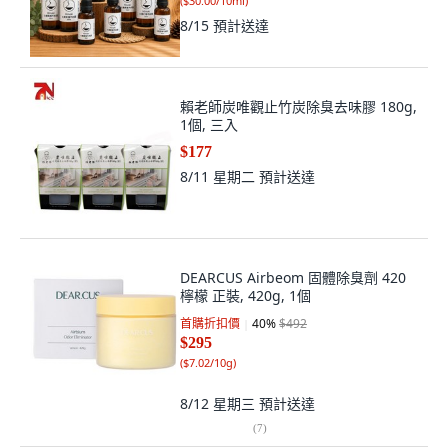
(
$30.00/10ml
)
8/15
預計送達
賴老師炭唯觀止竹炭除臭去味膠 180g,
1個, 三入
$177
8/11 星期二
預計送達
DEARCUS Airbeom 固體除臭劑 420
檸檬 正裝, 420g, 1個
首購折扣價
40
%
$492
$295
(
$7.02/10g
)
8/12 星期三
預計送達
(
7
)