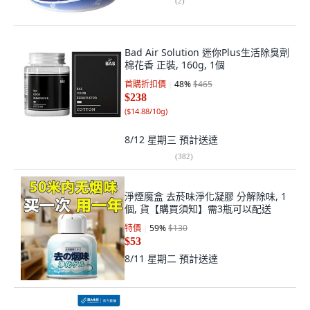
(
2
)
Bad Air Solution 迷你Plus生活除臭劑
棉花香 正裝, 160g, 1個
首購折扣價
48
%
$465
$238
(
$14.88/10g
)
8/12 星期三
預計送達
(
382
)
淨煙魔盒 去菸味淨化凝膠 分解除味, 1
個, 貨【購買須知】需3瓶可以配送
特價
59
%
$130
$53
8/11 星期二
預計送達