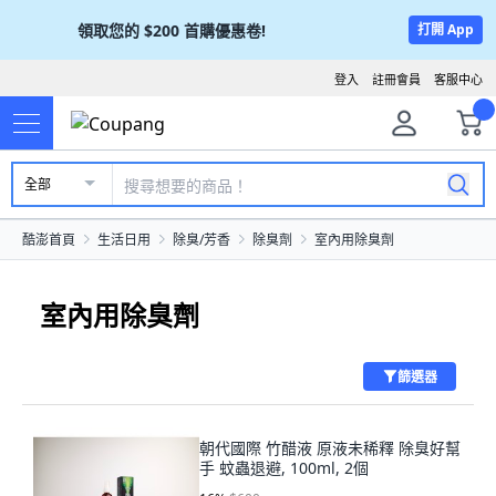
領取您的
$200
首購優惠卷!
打開 App
登入
註冊會員
客服中心
全部
酷澎首頁
生活日用
除臭/芳香
除臭劑
室內用除臭劑
室內用除臭劑
篩選器
朝代國際 竹醋液 原液未稀釋 除臭好幫
手 蚊蟲退避, 100ml, 2個