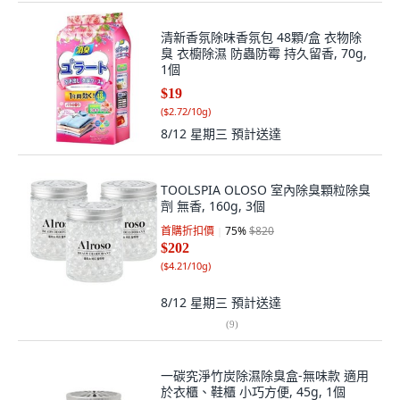
清新香氛除味香氛包 48顆/盒 衣物除
臭 衣櫥除濕 防蟲防霉 持久留香, 70g,
1個
$19
(
$2.72/10g
)
8/12 星期三
預計送達
TOOLSPIA OLOSO 室內除臭顆粒除臭
劑 無香, 160g, 3個
首購折扣價
75
%
$820
$202
(
$4.21/10g
)
8/12 星期三
預計送達
(
9
)
一碳究淨竹炭除濕除臭盒-無味款 適用
於衣櫃、鞋櫃 小巧方便, 45g, 1個