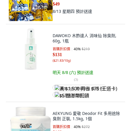
$49
8/13 星期四
預計送達
DAWOKO 木酢達人 消味仙 除臭劑,
60g, 1瓶
首購折扣價
40
%
$219
$131
(
$21.83/10g
)
明天 8/8 (六)
預計送達
(
3
)
满 $1,500 再省 $75 (王道卡)
$5 酷澎幣回饋
AEKYUNG 愛敬 Deodor Fit 多用途除
臭劑 正裝, 1.5kg, 1個
首購折扣價
40
%
$272