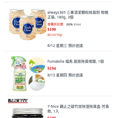
always365 三重清潔顆粒除臭劑 柑橘
正裝, 180g, 3個
首購折扣價
66
%
$564
$190
(
$3.52/10g
)
8/12 星期三
預計送達
Fumakilla 福馬 廚房除臭噴霧, 1個
$194
8/13 星期四
預計送達
7-Nice 觀止之碳竹炭除溼除臭盒-芳香
款, 1入