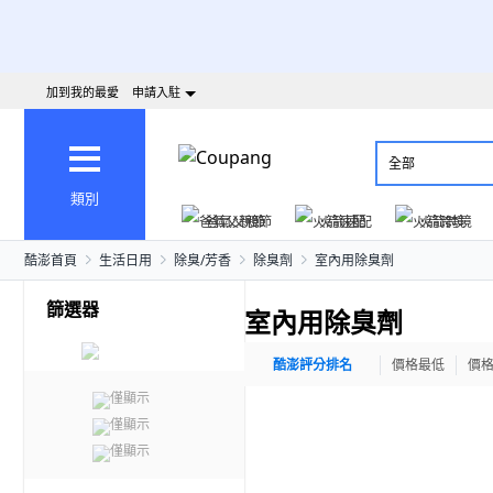
加到我的最愛
申請入駐
全部
類別
爸氣父親節
火箭速配
火箭跨境
酷澎首頁
生活日用
除臭/芳香
除臭劑
室內用除臭劑
篩選器
室內用除臭劑
酷澎評分排名
價格最低
價
僅顯示
僅顯示
僅顯示