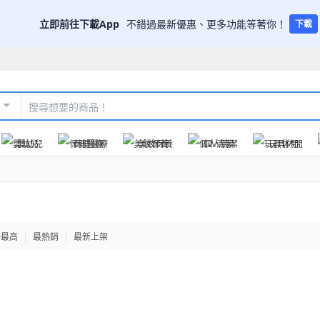
立即前往下載App
不錯過最新優惠、更多功能等著你！
下載
嬰幼兒
保健醫療
美妝保養
個人清潔
玩具休閒
格最高
最熱銷
最新上架