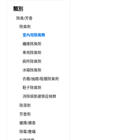
類別
除臭/芳香
除臭劑
室內用除臭劑
纖維除臭劑
車用除臭劑
廁所除臭劑
冰箱除臭劑
衣櫃/抽屜/鞋櫃除臭劑
鞋子除臭劑
消除病態建築症候群
除濕劑
芳香劑
蠟燭/擴香
除霉/塵蟎