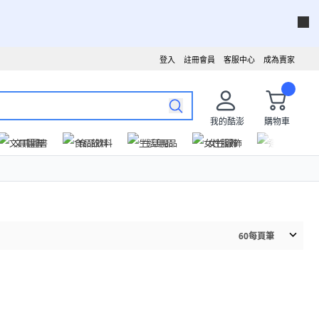
登入
註冊會員
客服中心
成為賣家
我的酷澎
購物車
文具圖書
食品飲料
生活用品
女性服飾
運動戶外
60
每頁筆