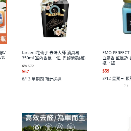
解/
farcent花仙子 去味大師 消臭易
EMO PERFE
/消
350ml 室內香氛, 1個, 巴黎清晨(黑)
白麝香 藍風鈴 香
瓶, 1罐
6
%
$72
$59
$67
8/12 星期三
預
8/13 星期四
預計送達
(
4
)