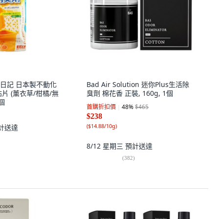
日記 日本製不動化
Bad Air Solution 迷你Plus生活除
片 (薰衣草/柑橘/無
臭劑 棉花香 正裝, 160g, 1個
1個
首購折扣價
48
%
$465
$238
(
$14.88/10g
)
計送達
8/12 星期三
預計送達
(
382
)