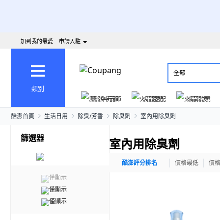
加到我的最愛
申請入駐
全部
類別
澎派中元節
火箭速配
火箭跨境
酷澎首頁
生活日用
除臭/芳香
除臭劑
室內用除臭劑
篩選器
室內用除臭劑
酷澎評分排名
價格最低
價
僅顯示
僅顯示
僅顯示