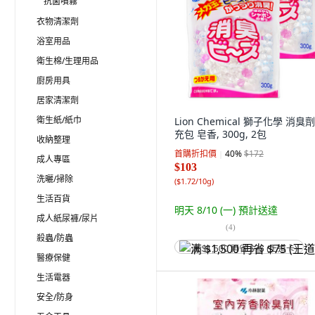
抗菌噴霧
衣物清潔劑
浴室用品
衛生棉/生理用品
廚房用具
居家清潔劑
衛生紙/紙巾
Lion Chemical 獅子化學 消臭
充包 皂香, 300g, 2包
收納整理
首購折扣價
40
%
$172
成人專區
$103
洗曬/掃除
(
$1.72/10g
)
生活百貨
明天 8/10 (一)
預計送達
成人紙尿褲/尿片
(
4
)
殺蟲/防蟲
满 $1,500 再省 $75 (王道卡)
醫療保健
生活電器
安全/防身