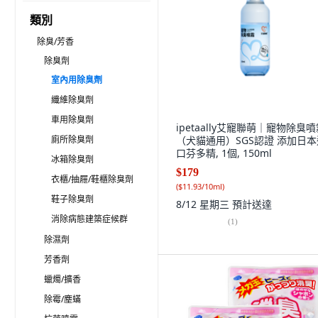
類別
除臭/芳香
除臭劑
室內用除臭劑
纖維除臭劑
車用除臭劑
ipetaally艾寵聯萌｜寵物除臭
廁所除臭劑
（犬貓通用）SGS認證 添加日本
口芬多精, 1個, 150ml
冰箱除臭劑
$179
衣櫃/抽屜/鞋櫃除臭劑
(
$11.93/10ml
)
鞋子除臭劑
8/12 星期三
預計送達
消除病態建築症候群
(
1
)
除濕劑
芳香劑
蠟燭/擴香
除霉/塵蟎