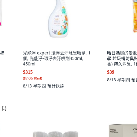
劑補
光能淨 expert 環淨去汙除臭噴劑, 1
哈日媽咪的愛敗
個, 光能淨-環淨去汙噴劑450ml,
學 垃圾桶防臭貼
450ml
香) 持久消臭, 
$315
$39
(
$7.00/10ml
)
8/13 星期四
預
8/13 星期四
預計送達