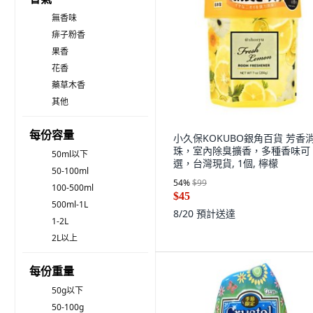
無香味
痱子粉香
果香
花香
藥草木香
其他
每份容量
小久保KOKUBO銀角百貨 芳香
珠，室內除臭擴香，多種香味可
50ml以下
選，台灣現貨, 1個, 檸檬
50-100ml
54
%
$99
100-500ml
$45
500ml-1L
8/20
預計送達
1-2L
2L以上
每份重量
50g以下
50-100g