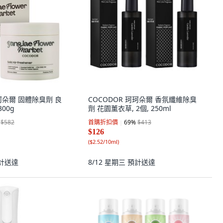
珂珂朵爾 固體除臭劑 良
COCODOR 珂珂朵爾 香氛纖維除臭
300g
劑 花園薰衣草, 2個, 250ml
$582
首購折扣價
69
%
$413
$126
(
$2.52/10ml
)
計送達
8/12 星期三
預計送達