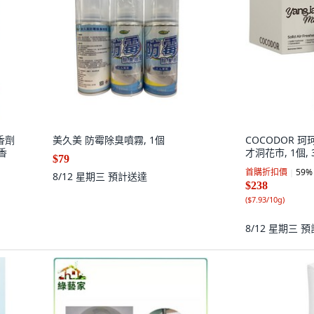
香劑
美久美 防霉除臭噴霧, 1個
COCODOR 
皂香
才洞花市, 1個, 
$79
首購折扣價
59
%
8/12 星期三
預計送達
$238
(
$7.93/10g
)
8/12 星期三
預