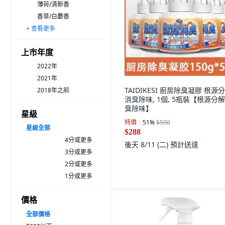
薄荷/清新香
香草/白麝香
+ 查看更多
草本/木質香
咖啡香
其他
上市年度
2022年
2021年
TAIDIKESI 廚房除臭凝膠 根源分
2018年之前
消臭除味, 1個, 5瓶裝【根源分解
臭除味】
星級
特價
51
%
$590
星級
全部
$288
4分或更多
後天 8/11 (二)
預計送達
3分或更多
2分或更多
1分或更多
價格
全部價格