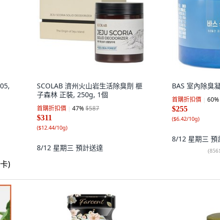
5,
SCOLAB 濟州火山岩生活除臭劑 榧
BAS 室內除臭凝膠
子森林 正裝, 250g, 1個
首購折扣價
60
%
首購折扣價
47
%
$587
$255
$311
(
$6.42/10g
)
(
$12.44/10g
)
8/12 星期三
預
8/12 星期三
預計送達
(
856