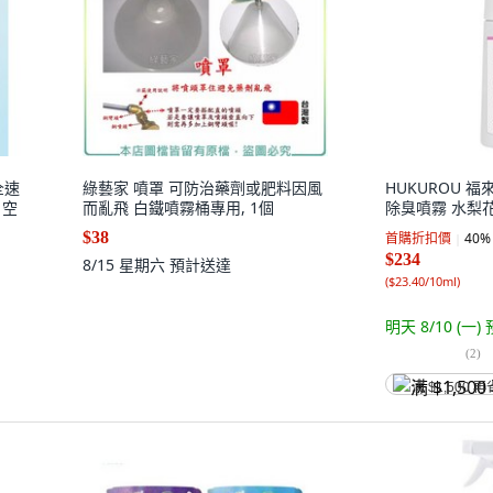
全速
綠藝家 噴罩 可防治藥劑或肥料因風
HUKUROU 福
 空
而亂飛 白鐵噴霧桶專用, 1個
除臭噴霧 水梨花蕾,
$38
首購折扣價
40
%
$234
8/15 星期六
預計送達
(
$23.40/10ml
)
明天 8/10 (一)
(
2
)
满 $1,500 再