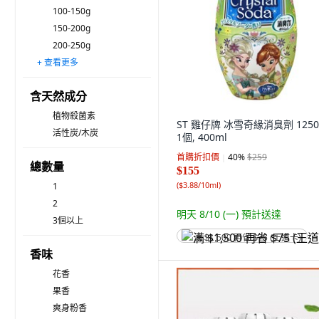
100-150g
150-200g
200-250g
+ 查看更多
250-300g
300-500g
500-1,000g
1-2kg
2-3kg
3-4kg
4-5kg
5kg或更多
含天然成分
植物殺菌素
ST 雞仔牌 冰雪奇緣消臭劑 12500
活性炭/木炭
1個, 400ml
首購折扣價
40
%
$259
總數量
$155
(
$3.88/10ml
)
1
2
明天 8/10 (一)
預計送達
3個以上
满 $1,500 再省 $75 (王道卡)
香味
花香
果香
爽身粉香