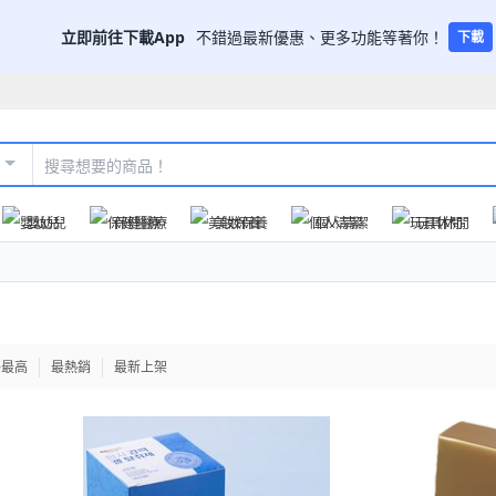
立即前往下載App
不錯過最新優惠、更多功能等著你！
下載
嬰幼兒
保健醫療
美妝保養
個人清潔
玩具休閒
格最高
最熱銷
最新上架