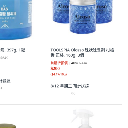
, 397g, 1罐
TOOLSPIA Olosso 珠狀除臭劑 柑橘
香 正裝, 160g, 3個
$649
首購折扣價
40
%
$334
$200
(
$4.17/10g
)
計送達
8/12 星期三
預計送達
1
)
(
9
)