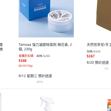
噴霧
Tamsaa 強力凝膠除臭劑 棉花香, 2
天然苦茶皂/手
進
個, 230g
50
%
$334
首購折扣價
40
%
$280
$167
$168
8/20
預計送達
(
$3.65/10g
)
(
1
)
8/12 星期三
預計送達
(
832
)