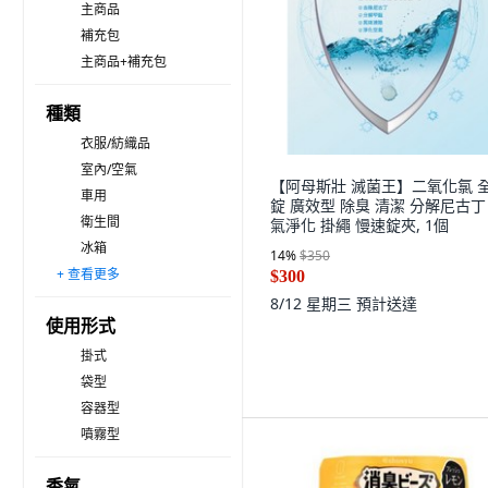
主商品
補充包
主商品+補充包
種類
衣服/紡織品
室內/空氣
【阿母斯壯 滅菌王】二氧化氯 
車用
錠 廣效型 除臭 清潔 分解尼古丁
衛生間
氣淨化 掛繩 慢速錠夾, 1個
冰箱
14
%
$350
+ 查看更多
衣櫃/抽屜/鞋櫃
鞋
$300
8/12 星期三
預計送達
使用形式
掛式
袋型
容器型
噴霧型
香氣