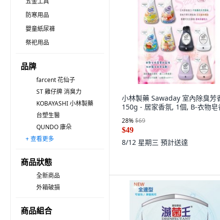
五金工具
防寒用品
嬰童紙尿褲
祭祀用品
品牌
farcent 花仙子
ST 雞仔牌 消臭力
小林製藥 Sawaday 室內除臭芳
KOBAYASHI 小林製藥
150g - 居家香氛, 1個, B-衣物
台塑生醫
28
%
$69
QUNDO 康朵
$49
+ 查看更多
KOBAYASHI 小林製藥 消臭元
ST 雞仔牌
ZOOM
Magic Amah 妙管家
臭味滾 ODOUT
febreze 風倍清
KOBAYASHI 小林製藥 無香空間
TOWA 東和產業
glade 滿庭香
You Can Buy
環境大善
Nature's Air Sponge
ST 雞仔牌 脫臭碳
OP
COGIT
8/12 星期三
預計送達
商品狀態
全新商品
外箱破損
商品組合