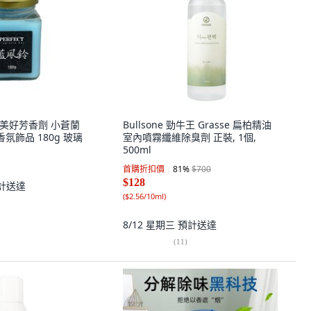
CT 美好芳香劑 小蒼蘭
Bullsone 勁牛王 Grasse 扁柏精油
氛飾品 180g 玻璃
室內噴霧纖維除臭劑 正裝, 1個,
500ml
首購折扣價
81
%
$700
$128
計送達
(
$2.56/10ml
)
8/12 星期三
預計送達
(
11
)