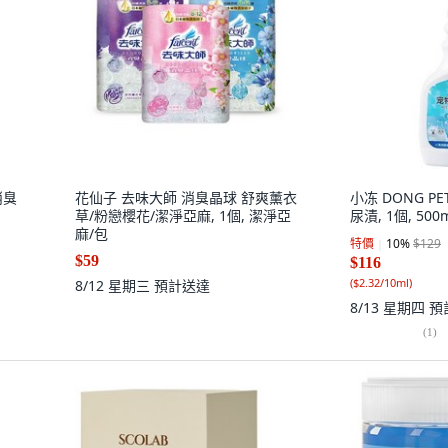
消臭
花仙子 去味大師 消臭晶球 舒爽薰衣
小冻 DONG P
草/粉戀櫻花/潔淨亞麻, 1個, 潔淨亞
尿漬, 1個, 500
麻/包
特價
10
%
$129
$59
$116
(
$2.32/10ml
)
8/12 星期三
預計送達
8/13 星期四
預
(
1
)