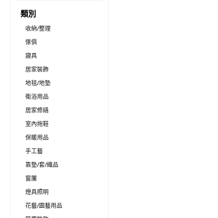
類別
收納/整理
傢俱
寢具
居家裝飾
地毯/地墊
衛浴用品
居家修繕
室內拖鞋
保暖用品
手工藝
靠墊/套/織品
窗簾
燈具照明
花藝/園藝用品