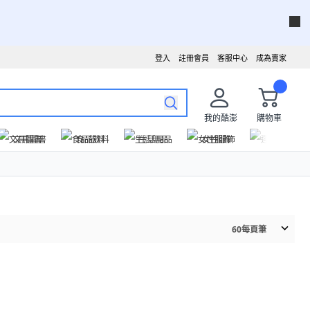
登入
註冊會員
客服中心
成為賣家
我的酷澎
購物車
文具圖書
食品飲料
生活用品
女性服飾
運動戶外
60
每頁筆