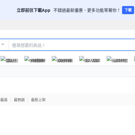
立即前往下載App
不錯過最新優惠、更多功能等著你！
下載
嬰幼兒
保健醫療
美妝保養
個人清潔
玩具休閒
格最高
最熱銷
最新上架