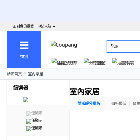
加到我的最愛
申請入駐
全部
類別
爸氣父親節
火箭速配
火箭跨境
酷澎首頁
室內家居
篩選器
室內家居
酷澎評分排名
價格最低
價
僅顯示
僅顯示
僅顯示