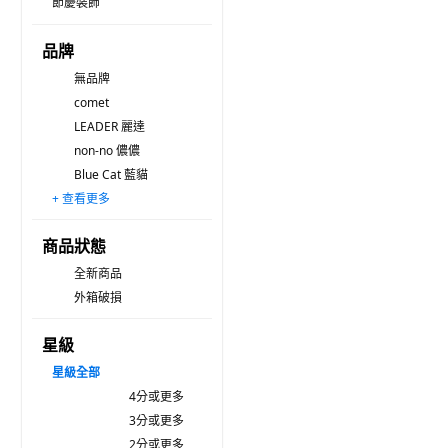
節慶裝飾
品牌
無品牌
comet
LEADER 麗達
non-no 儂儂
Blue Cat 藍貓
+ 查看更多
atojet
3M Command 無痕
3M Scotch-Brite 百利
minaier 羋奈兒
DeLi Life 德利生活
ROICHEN
3M Nexcare
KOBAYASHI 小林製藥 桐灰
PowerSync 群加
BangJiaShi 幫家適
COCODOR 珂珂朵爾
AOTTO 創意傢俱
ITO 日本伊藤
HONDONI
Kinyo
商品狀態
全新商品
外箱破損
星級
星級
全部
4分或更多
3分或更多
2分或更多