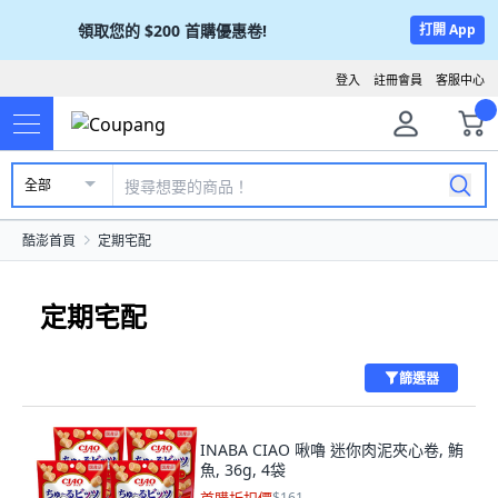
領取您的
$200
首購優惠卷!
打開 App
登入
註冊會員
客服中心
全部
酷澎首頁
定期宅配
定期宅配
篩選器
INABA CIAO 啾嚕 迷你肉泥夾心卷, 鮪
魚, 36g, 4袋
$161