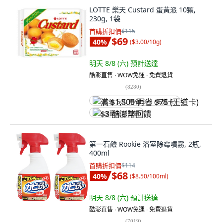
LOTTE 樂天 Custard 蛋黃派 10顆,
230g, 1袋
首購折扣價
$115
$69
40
%
(
$3.00/10g
)
明天 8/8 (六)
預計送達
酷澎直售 ∙ WOW免運 ∙ 免費退貨
(
8280
)
满 $1,500 再省 $75 (王道卡)
$3 酷澎幣回饋
第一石鹼 Rookie 浴室除霉噴霧, 2瓶,
400ml
首購折扣價
$114
$68
40
%
(
$8.50/100ml
)
明天 8/8 (六)
預計送達
酷澎直售 ∙ WOW免運 ∙ 免費退貨
(
7019
)