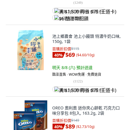
(
1249
)
满 $1,500 再省 $75 (王道卡)
$6 酷澎幣回饋
池上鄉農會 池上小饅頭 特濃牛奶口味,
150g, 1袋
首購折扣價
$115
$69
40
%
(
$4.60/10g
)
明天 8/8 (六)
預計送達
酷澎直售 ∙ WOW免運 ∙ 免費退貨
(
1122
)
满 $1,500 再省 $75 (王道卡)
OREO 奧利奧 迷你夾心餅乾 巧克力口
味分享包 8包入, 163.2g, 2袋
首購折扣價
$149
$89
40
%
(
$2.73/10g
)