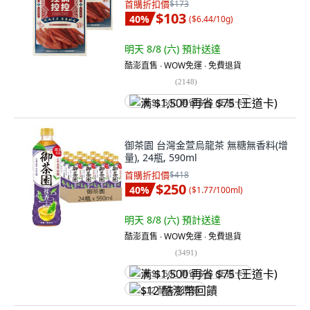
首購折扣價
$173
$103
40
%
(
$6.44/10g
)
明天 8/8 (六)
預計送達
酷澎直售 ∙ WOW免運 ∙ 免費退貨
(
2148
)
满 $1,500 再省 $75 (王道卡)
御茶園 台灣金萱烏龍茶 無糖無香料(增
量), 24瓶, 590ml
首購折扣價
$418
$250
40
%
(
$1.77/100ml
)
明天 8/8 (六)
預計送達
酷澎直售 ∙ WOW免運 ∙ 免費退貨
(
3491
)
满 $1,500 再省 $75 (王道卡)
$12 酷澎幣回饋