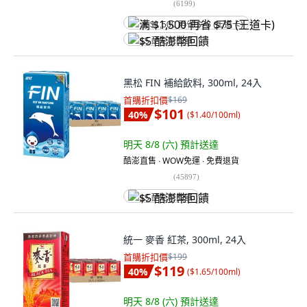
(
6199
)
满 $1,500 再省 $75 (王道卡)
$5 酷澎幣回饋
黑松 FIN 補給飲料, 300ml, 24入
首購折扣價
$169
$101
40
%
(
$1.40/100ml
)
明天 8/8 (六)
預計送達
酷澎直售 ∙ WOW免運 ∙ 免費退貨
(
45897
)
$5 酷澎幣回饋
統一 麥香 紅茶, 300ml, 24入
首購折扣價
$199
$119
40
%
(
$1.65/100ml
)
明天 8/8 (六)
預計送達