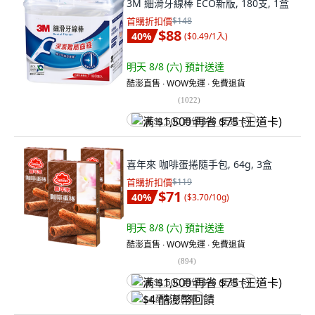
3M 細滑牙線棒 ECO新版, 180支, 1盒
首購折扣價
$148
$88
40
%
(
$0.49/1入
)
明天 8/8 (六)
預計送達
酷澎直售 ∙ WOW免運 ∙ 免費退貨
(
1022
)
满 $1,500 再省 $75 (王道卡)
喜年來 咖啡蛋捲隨手包, 64g, 3盒
首購折扣價
$119
$71
40
%
(
$3.70/10g
)
明天 8/8 (六)
預計送達
酷澎直售 ∙ WOW免運 ∙ 免費退貨
(
894
)
满 $1,500 再省 $75 (王道卡)
$4 酷澎幣回饋