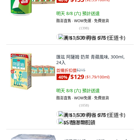
明天 8/8 (六)
預計送達
酷澎直售 ∙ WOW免運 ∙ 免費退貨
(
1398
)
满 $1,500 再省 $75 (王道卡)
匯竑 阿薩姆 奶茶 青蘋風味, 300ml,
24入
首購折扣價
$215
$129
40
%
(
$1.79/100ml
)
明天 8/8 (六)
預計送達
酷澎直售 ∙ WOW免運 ∙ 免費退貨
(
1058
)
满 $1,500 再省 $75 (王道卡)
$5 酷澎幣回饋