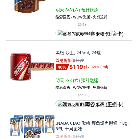
明天 8/8 (六)
預計送達
酷澎直售 ∙ WOW免運 ∙ 免費退貨
(
241
)
满 $1,500 再省 $75 (王道卡)
黑松 沙士, 245ml, 24罐
首購折扣價
$199
$119
40
%
(
$2.02/100ml
)
明天 8/8 (六)
預計送達
酷澎直售 ∙ WOW免運 ∙ 免費退貨
(
22329
)
满 $1,500 再省 $75 (王道卡)
INABA CIAO 啾嚕 鰹魚燒魚柳條, 18g,
6包, 干貝風味
首購折扣價
$170