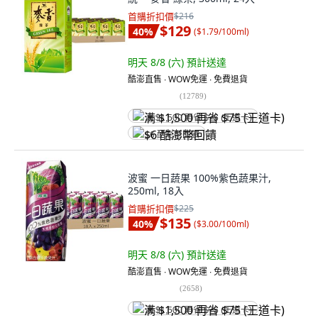
首購折扣價
$216
$129
40
%
(
$1.79/100ml
)
明天 8/8 (六)
預計送達
酷澎直售 ∙ WOW免運 ∙ 免費退貨
(
12789
)
满 $1,500 再省 $75 (王道卡)
$6 酷澎幣回饋
波蜜 一日蔬果 100%紫色蔬果汁,
250ml, 18入
首購折扣價
$225
$135
40
%
(
$3.00/100ml
)
明天 8/8 (六)
預計送達
酷澎直售 ∙ WOW免運 ∙ 免費退貨
(
2658
)
满 $1,500 再省 $75 (王道卡)