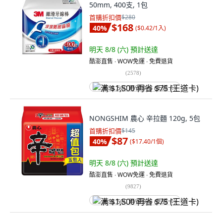
50mm, 400支, 1包
首購折扣價
$280
$168
40
%
(
$0.42/1入
)
明天 8/8 (六)
預計送達
酷澎直售 ∙ WOW免運 ∙ 免費退貨
(
2578
)
满 $1,500 再省 $75 (王道卡)
NONGSHIM 農心 辛拉麵 120g, 5包
首購折扣價
$145
$87
40
%
(
$17.40/1個
)
明天 8/8 (六)
預計送達
酷澎直售 ∙ WOW免運 ∙ 免費退貨
(
9827
)
满 $1,500 再省 $75 (王道卡)