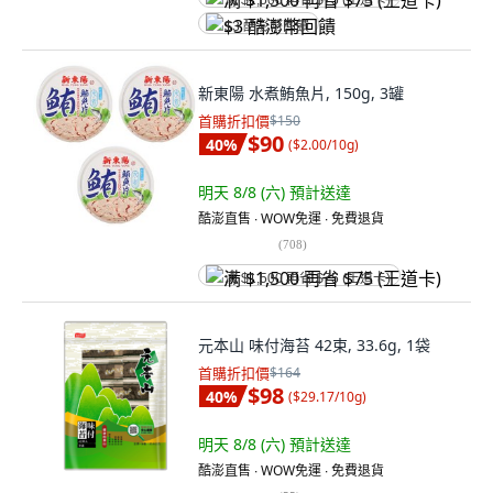
满 $1,500 再省 $75 (王道卡)
$3 酷澎幣回饋
新東陽 水煮鮪魚片, 150g, 3罐
首購折扣價
$150
$90
40
%
(
$2.00/10g
)
明天 8/8 (六)
預計送達
酷澎直售 ∙ WOW免運 ∙ 免費退貨
(
708
)
满 $1,500 再省 $75 (王道卡)
元本山 味付海苔 42束, 33.6g, 1袋
首購折扣價
$164
$98
40
%
(
$29.17/10g
)
明天 8/8 (六)
預計送達
酷澎直售 ∙ WOW免運 ∙ 免費退貨