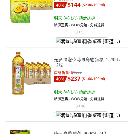
$144
40
%
(
$2.00/100ml
)
明天 8/8 (六)
預計送達
酷澎直售 ∙ WOW免運 ∙ 免費退貨
(
612
)
满 $1,500 再省 $75 (王道卡)
光泉 冷泡茶 冰釀烏龍 無糖, 1.235L,
12瓶
首購折扣價
$396
$237
40
%
(
$1.60/100ml
)
明天 8/8 (六)
預計送達
酷澎直售 ∙ WOW免運 ∙ 免費退貨
(
4178
)
满 $1,500 再省 $75 (王道卡)
統一 麥香 綠茶, 300ml, 24入