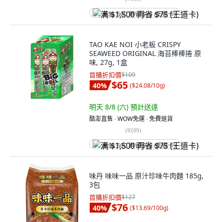
满 $1,500 再省 $75 (王道卡)
TAO KAE NOI 小老板 CRISPY
SEAWEED ORIGINAL 海苔棒棒捲 原
味, 27g, 1盒
首購折扣價
$109
$65
40
%
(
$24.08/10g
)
明天 8/8 (六)
預計送達
酷澎直售 ∙ WOW免運 ∙ 免費退貨
(
9209
)
满 $1,500 再省 $75 (王道卡)
味丹 味味一品 原汁珍味牛肉麵 185g,
3包
首購折扣價
$127
$76
40
%
(
$13.69/100g
)