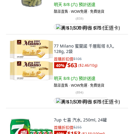
明天 8/8 (六)
預計送達
酷澎直售 ∙ WOW免運 ∙ 免費退貨
(
859
)
满 $1,500 再省 $75 (王道卡)
77 Milano 蜜蘭諾 千層鬆塔 8入,
128g, 2袋
首購折扣價
$106
$63
40
%
(
$2.46/10g
)
明天 8/8 (六)
預計送達
酷澎直售 ∙ WOW免運 ∙ 免費退貨
(
894
)
满 $1,500 再省 $75 (王道卡)
7up 七喜 汽水, 250ml, 24罐
首購折扣價
$255
$153
40
%
(
$2.55/100ml
)