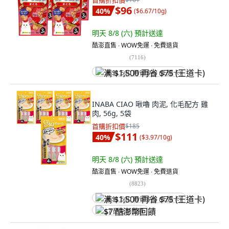
首購折扣價
$96
40
%
(
$6.67/10g
)
明天 8/8 (六)
預計送達
酷澎直售 ∙ WOW免運 ∙ 免費退貨
(
7116
)
满 $1,500 再省 $75 (王道卡)
INABA CIAO 啾嚕 肉泥, 化毛配方 雞
肉, 56g, 5袋
首購折扣價
$185
$111
40
%
(
$3.97/10g
)
明天 8/8 (六)
預計送達
酷澎直售 ∙ WOW免運 ∙ 免費退貨
(
8823
)
满 $1,500 再省 $75 (王道卡)
$7 酷澎幣回饋