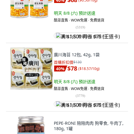
40
%
(
$0.50/10g
)
明天 8/8 (六)
預計送達
酷澎直售 ∙ WOW免運 ∙ 免費退貨
(
5319
)
满 $1,500 再省 $75 (王道卡)
廣川海苔 12包, 42g, 1袋
首購折扣價
$130
$78
40
%
(
$18.57/10g
)
明天 8/8 (六)
預計送達
酷澎直售 ∙ WOW免運 ∙ 免費退貨
(
3779
)
满 $1,500 再省 $75 (王道卡)
PEPE-RONI 陪陪肉肉 狗零食, 牛肉丁,
180g, 1罐