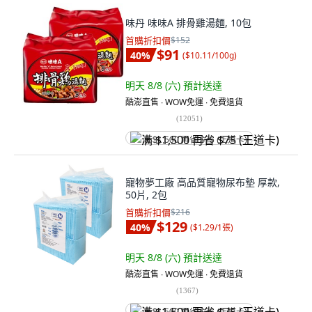
味丹 味味A 排骨雞湯麵, 10包
首購折扣價
$152
$91
40
%
(
$10.11/100g
)
明天 8/8 (六)
預計送達
酷澎直售 ∙ WOW免運 ∙ 免費退貨
(
12051
)
满 $1,500 再省 $75 (王道卡)
寵物夢工廠 高品質寵物尿布墊 厚款,
50片, 2包
首購折扣價
$216
$129
40
%
(
$1.29/1張
)
明天 8/8 (六)
預計送達
酷澎直售 ∙ WOW免運 ∙ 免費退貨
(
1367
)