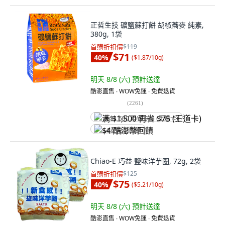
正哲生技 礦鹽蘇打餅 胡椒蕎麥 純素,
380g, 1袋
首購折扣價
$119
$71
40
%
(
$1.87/10g
)
明天 8/8 (六)
預計送達
酷澎直售 ∙ WOW免運 ∙ 免費退貨
(
2261
)
满 $1,500 再省 $75 (王道卡)
$4 酷澎幣回饋
Chiao-E 巧益 鹽味洋芋圈, 72g, 2袋
首購折扣價
$125
$75
40
%
(
$5.21/10g
)
明天 8/8 (六)
預計送達
酷澎直售 ∙ WOW免運 ∙ 免費退貨