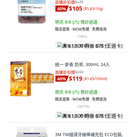
首購折扣價
$175
$105
40
%
(
$5.83/10g
)
明天 8/8 (六)
預計送達
酷澎直售 ∙ WOW免運 ∙ 免費退貨
(
7685
)
满 $1,500 再省 $75 (王道卡)
統一 麥香 奶茶, 300ml, 24入
首購折扣價
$199
$119
40
%
(
$1.65/100ml
)
明天 8/8 (六)
預計送達
酷澎直售 ∙ WOW免運 ∙ 免費退貨
(
30379
)
满 $1,500 再省 $75 (王道卡)
3M TM細滑牙線棒補充包 ECO包裝,