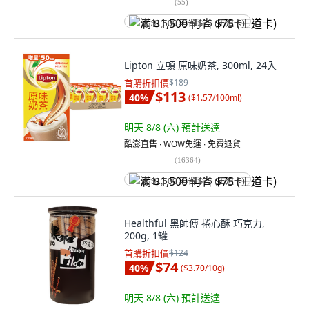
(
55
)
满 $1,500 再省 $75 (王道卡)
Lipton 立頓 原味奶茶, 300ml, 24入
首購折扣價
$189
$113
40
%
(
$1.57/100ml
)
明天 8/8 (六)
預計送達
酷澎直售 ∙ WOW免運 ∙ 免費退貨
(
16364
)
满 $1,500 再省 $75 (王道卡)
Healthful 黑師傅 捲心酥 巧克力,
200g, 1罐
首購折扣價
$124
$74
40
%
(
$3.70/10g
)
明天 8/8 (六)
預計送達