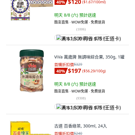
$120
40
%
(
$1.67/100ml
)
明天 8/8 (六)
預計送達
酷澎直售 ∙ WOW免運 ∙ 免費退貨
(
1006
)
满 $1,500 再省 $75 (王道卡)
ViVa 萬歲牌 無調味綜合果, 350g, 1罐
首購折扣價
$329
$197
40
%
(
$56.29/100g
)
明天 8/8 (六)
預計送達
酷澎直售 ∙ WOW免運 ∙ 免費退貨
(
9308
)
满 $1,500 再省 $75 (王道卡)
古道 百香綠茶, 300ml, 24入
首購折扣價
$240