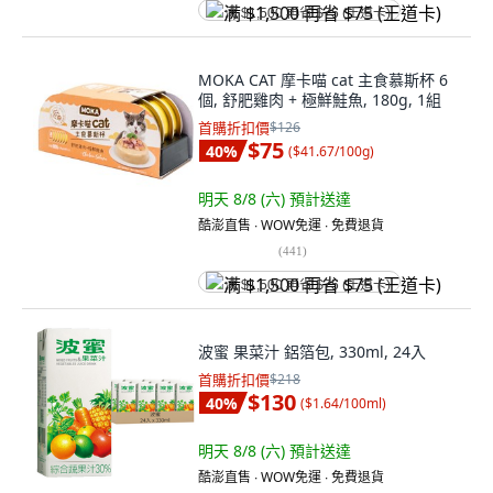
满 $1,500 再省 $75 (王道卡)
MOKA CAT 摩卡喵 cat 主食慕斯杯 6
個, 舒肥雞肉 + 極鮮鮭魚, 180g, 1組
首購折扣價
$126
$75
40
%
(
$41.67/100g
)
明天 8/8 (六)
預計送達
酷澎直售 ∙ WOW免運 ∙ 免費退貨
(
441
)
满 $1,500 再省 $75 (王道卡)
波蜜 果菜汁 鋁箔包, 330ml, 24入
首購折扣價
$218
$130
40
%
(
$1.64/100ml
)
明天 8/8 (六)
預計送達
酷澎直售 ∙ WOW免運 ∙ 免費退貨