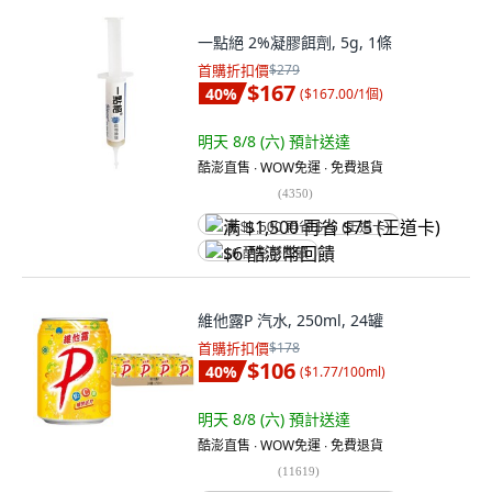
一點絕 2%凝膠餌劑, 5g, 1條
首購折扣價
$279
$167
40
%
(
$167.00/1個
)
明天 8/8 (六)
預計送達
酷澎直售 ∙ WOW免運 ∙ 免費退貨
(
4350
)
满 $1,500 再省 $75 (王道卡)
$6 酷澎幣回饋
維他露P 汽水, 250ml, 24罐
首購折扣價
$178
$106
40
%
(
$1.77/100ml
)
明天 8/8 (六)
預計送達
酷澎直售 ∙ WOW免運 ∙ 免費退貨
(
11619
)