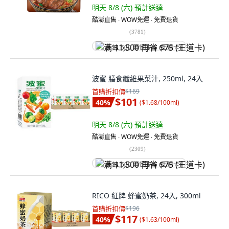
明天 8/8 (六)
預計送達
酷澎直售 ∙ WOW免運 ∙ 免費退貨
(
3781
)
满 $1,500 再省 $75 (王道卡)
波蜜 膳食纖維果菜汁, 250ml, 24入
首購折扣價
$169
$101
40
%
(
$1.68/100ml
)
明天 8/8 (六)
預計送達
酷澎直售 ∙ WOW免運 ∙ 免費退貨
(
2309
)
满 $1,500 再省 $75 (王道卡)
RICO 紅牌 蜂蜜奶茶, 24入, 300ml
首購折扣價
$196
$117
40
%
(
$1.63/100ml
)