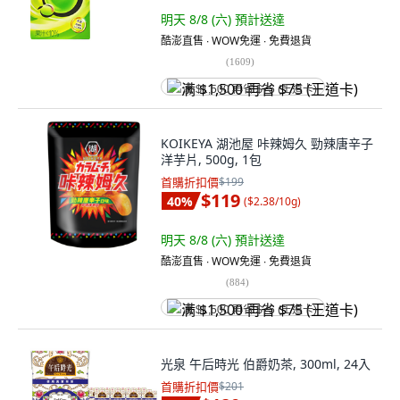
明天 8/8 (六)
預計送達
酷澎直售 ∙ WOW免運 ∙ 免費退貨
(
1609
)
满 $1,500 再省 $75 (王道卡)
KOIKEYA 湖池屋 咔辣姆久 勁辣唐辛子
洋芋片, 500g, 1包
首購折扣價
$199
$119
40
%
(
$2.38/10g
)
明天 8/8 (六)
預計送達
酷澎直售 ∙ WOW免運 ∙ 免費退貨
(
884
)
满 $1,500 再省 $75 (王道卡)
光泉 午后時光 伯爵奶茶, 300ml, 24入
首購折扣價
$201