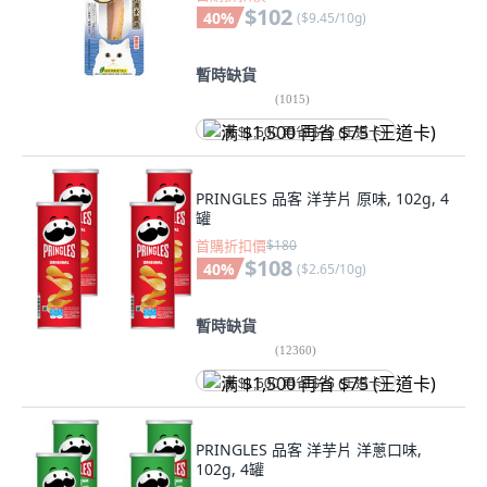
$102
40
%
(
$9.45/10g
)
暫時缺貨
(
1015
)
满 $1,500 再省 $75 (王道卡)
PRINGLES 品客 洋芋片 原味, 102g, 4
罐
首購折扣價
$180
$108
40
%
(
$2.65/10g
)
暫時缺貨
(
12360
)
满 $1,500 再省 $75 (王道卡)
PRINGLES 品客 洋芋片 洋蔥口味,
102g, 4罐