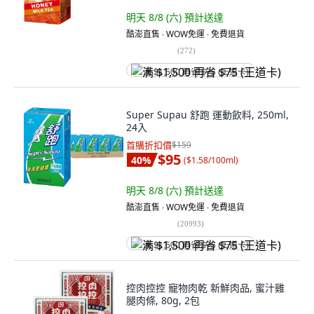
明天 8/8 (六)
預計送達
酷澎直售 ∙ WOW免運 ∙ 免費退貨
(
272
)
满 $1,500 再省 $75 (王道卡)
Super Supau 舒跑 運動飲料, 250ml,
24入
首購折扣價
$159
$95
40
%
(
$1.58/100ml
)
明天 8/8 (六)
預計送達
酷澎直售 ∙ WOW免運 ∙ 免費退貨
(
20993
)
满 $1,500 再省 $75 (王道卡)
控肉控控 寵物肉乾 新鮮肉品, 蜜汁雞
腿肉條, 80g, 2包