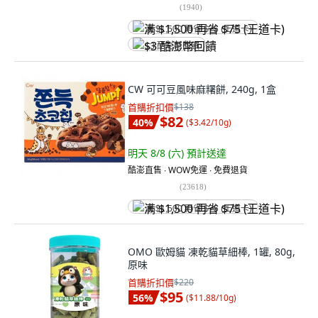
(
1940
)
满 $1,500 再省 $75 (王道卡)
$3 酷澎幣回饋
CW 可可豆風味麻糬餅, 240g, 1盒
首購折扣價
$138
$82
40
%
(
$3.42/10g
)
明天 8/8 (六)
預計送達
酷澎直售 ∙ WOW免運 ∙ 免費退貨
(
23618
)
满 $1,500 再省 $75 (王道卡)
OMO 歐姆貓 凍乾貓草細棒, 1罐, 80g,
原味
首購折扣價
$220
$95
56
%
(
$11.88/10g
)