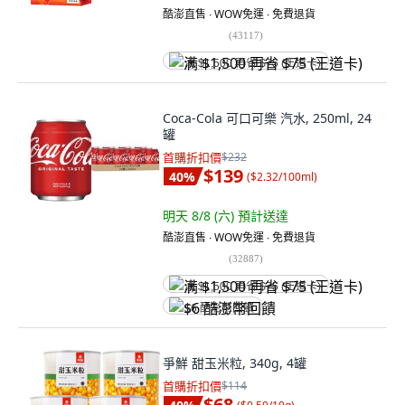
酷澎直售 ∙ WOW免運 ∙ 免費退貨
(
43117
)
满 $1,500 再省 $75 (王道卡)
Coca-Cola 可口可樂 汽水, 250ml, 24
罐
首購折扣價
$232
$139
40
%
(
$2.32/100ml
)
明天 8/8 (六)
預計送達
酷澎直售 ∙ WOW免運 ∙ 免費退貨
(
32887
)
满 $1,500 再省 $75 (王道卡)
$6 酷澎幣回饋
爭鮮 甜玉米粒, 340g, 4罐
首購折扣價
$114
$68