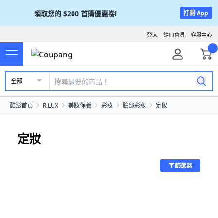
領取您的
$200
首購優惠卷!
打開 App
登入
註冊會員
客服中心
全部
酷澎首頁
R.LUX
美妝保養
彩妝
臉部彩妝
定妝
定妝
篩選器