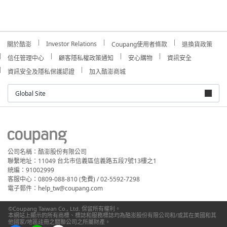
Investor Relations
關於酷澎
Coupang使用者條款
退換貨政策
信任管理中心
顧客隱私權政策通知
安心購物
資訊安全
資訊安全及隱私保護認證
加入酷澎商城
Global Site
公司名稱：酷澎股份有限公司
聯繫地址：11049 台北市信義區信義路五段7號13樓之1
統編：91002999
客服中心：0809-088-810 (免費) / 02-5592-7298
電子郵件：help_tw@coupang.com
©Coupang Taiwan Co., Ltd. 保留所有權利。
本網站上顯示的所有商標、標誌和服務標誌均為酷澎股份有限公司和/或其在美國和其
他國家/地區註冊之關聯公司之所屬財產。