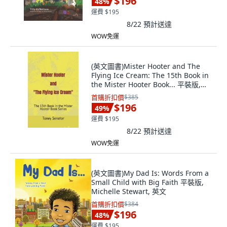
$196
48
%
運費 $195
8/22
預計送達
WOW免運
(英文圖書)Mister Hooter and The
Flying Ice Cream: The 15th Book in
the Mister Hooter Book... 平裝版,
Independently Published, 英文
首購折扣價
$385
$196
49
%
運費 $195
8/22
預計送達
WOW免運
(英文圖書)My Dad Is: Words From a
Small Child with Big Faith 平裝版,
Michelle Stewart, 英文
首購折扣價
$384
$196
48
%
運費 $195