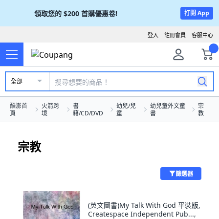
領取您的
$200
首購優惠卷!
打開 App
登入
註冊會員
客服中心
全部
酷澎首
火箭跨
書
幼兒/兒
幼兒童外文童
宗
頁
境
籍/CD/DVD
童
書
教
宗教
篩選器
(英文圖書)My Talk With God 平裝版,
Createspace Independent Pub...,