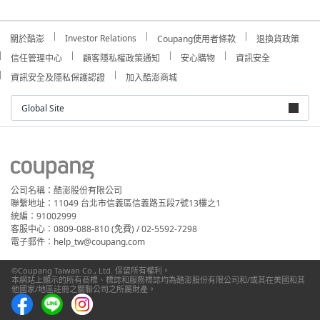
Investor Relations
關於酷澎
Coupang使用者條款
退換貨政策
信任管理中心
顧客隱私權政策通知
安心購物
資訊安全
資訊安全及隱私保護認證
加入酷澎商城
Global Site
公司名稱：酷澎股份有限公司
聯繫地址：11049 台北市信義區信義路五段7號13樓之1
統編：91002999
客服中心：0809-088-810 (免費) / 02-5592-7298
電子郵件：help_tw@coupang.com
©Coupang Taiwan Co., Ltd. 保留所有權利。
本網站上顯示的所有商標、標誌和服務標誌均為酷澎股份有限公司和/或其在美國和其
他國家/地區註冊之關聯公司之所屬財產。