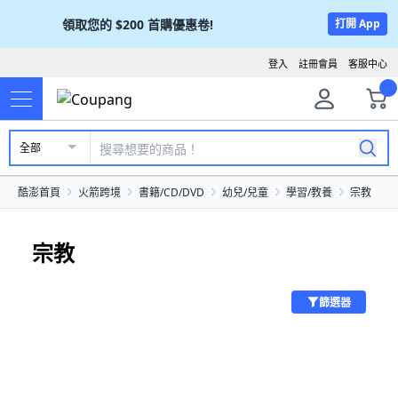
領取您的
$200
首購優惠卷!
打開 App
登入
註冊會員
客服中心
全部
酷澎首頁
火箭跨境
書籍/CD/DVD
幼兒/兒童
學習/教養
宗教
宗教
篩選器