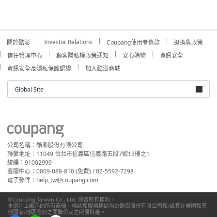
Investor Relations
關於酷澎
Coupang使用者條款
退換貨政策
信任管理中心
顧客隱私權政策通知
安心購物
資訊安全
資訊安全及隱私保護認證
加入酷澎商城
Global Site
公司名稱：酷澎股份有限公司
聯繫地址：11049 台北市信義區信義路五段7號13樓之1
統編：91002999
客服中心：0809-088-810 (免費) / 02-5592-7298
電子郵件：help_tw@coupang.com
©Coupang Taiwan Co., Ltd. 保留所有權利。
本網站上顯示的所有商標、標誌和服務標誌均為酷澎股份有限公司和/或其在美國和其
他國家/地區註冊之關聯公司之所屬財產。