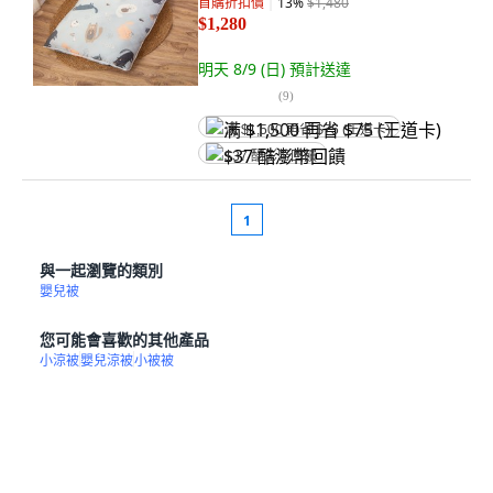
首購折扣價
13
%
$1,480
$1,280
明天 8/9 (日)
預計送達
(
9
)
满 $1,500 再省 $75 (王道卡)
$37 酷澎幣回饋
1
與一起瀏覽的類別
嬰兒被
您可能會喜歡的其他產品
小涼被
嬰兒涼被
小被被