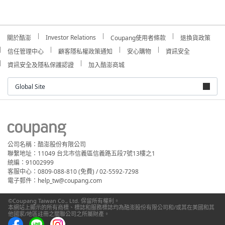
Investor Relations
關於酷澎
Coupang使用者條款
退換貨政策
信任管理中心
顧客隱私權政策通知
安心購物
資訊安全
資訊安全及隱私保護認證
加入酷澎商城
Global Site
公司名稱：酷澎股份有限公司
聯繫地址：11049 台北市信義區信義路五段7號13樓之1
統編：91002999
客服中心：0809-088-810 (免費) / 02-5592-7298
電子郵件：help_tw@coupang.com
©Coupang Taiwan Co., Ltd. 保留所有權利。
本網站上顯示的所有商標、標誌和服務標誌均為酷澎股份有限公司和/或其在美國和其
他國家/地區註冊之關聯公司之所屬財產。