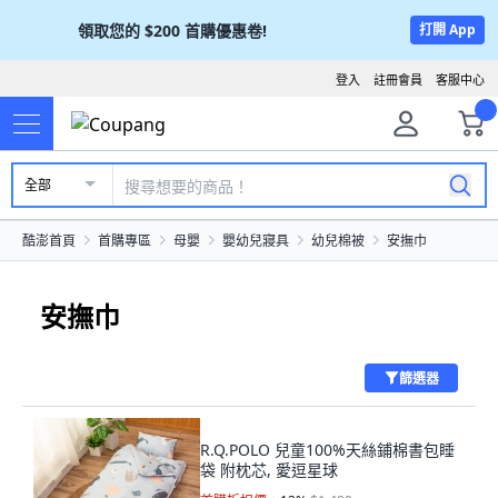
領取您的
$200
首購優惠卷!
打開 App
登入
註冊會員
客服中心
全部
酷澎首頁
首購專區
母嬰
嬰幼兒寢具
幼兒棉被
安撫巾
安撫巾
篩選器
R.Q.POLO 兒童100%天絲鋪棉書包睡
袋 附枕芯, 愛逗星球