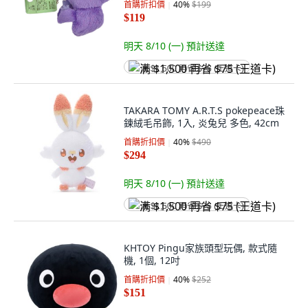
首購折扣價
40
%
$199
$119
明天 8/10 (一)
預計送達
满 $1,500 再省 $75 (王道卡)
TAKARA TOMY A.R.T.S pokepeace珠
鍊絨毛吊飾, 1入, 炎兔兒 多色, 42cm
首購折扣價
40
%
$490
$294
明天 8/10 (一)
預計送達
满 $1,500 再省 $75 (王道卡)
KHTOY Pingu家族頭型玩偶, 款式隨
機, 1個, 12吋
首購折扣價
40
%
$252
$151