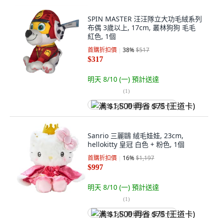
SPIN MASTER 汪汪隊立大功毛絨系列
布偶 3歲以上, 17cm, 叢林狗狗 毛毛
紅色, 1個
首購折扣價
38
%
$517
$317
明天 8/10 (一)
預計送達
(
1
)
满 $1,500 再省 $75 (王道卡)
Sanrio 三麗鷗 絨毛娃娃, 23cm,
hellokitty 皇冠 白色 + 粉色, 1個
首購折扣價
16
%
$1,197
$997
明天 8/10 (一)
預計送達
(
1
)
满 $1,500 再省 $75 (王道卡)