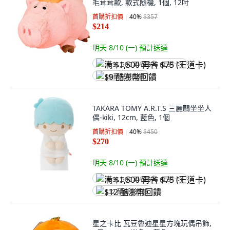
毛茸茸款, 款式隨機, 1個, 12吋
首購折扣價
40
%
$357
$214
明天 8/10 (一)
預計送達
满 $1,500 再省 $75 (王道卡)
$9 酷澎幣回饋
TAKARA TOMY A.R.T.S 三麗鷗坐坐人
偶-kiki, 12cm, 藍色, 1個
首購折扣價
40
%
$450
$270
明天 8/10 (一)
預計送達
满 $1,500 再省 $75 (王道卡)
$12 酷澎幣回饋
星之卡比 瓦豆魯迪星星方塊玩偶吊飾,