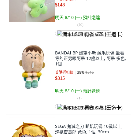
$148
明天 8/10 (一)
預計送達
(
70
)
满 $1,500 再省 $75 (王道卡)
BANDAI BP 蠟筆小新 絨毛玩偶 坐著
等的正男跟阿呆 12歲以上, 阿呆 多色,
1個
首購折扣價
38
%
$515
$315
明天 8/10 (一)
預計送達
(
1
)
满 $1,500 再省 $75 (王道卡)
SEGA 鬼滅之刃 趴趴玩偶 10歲以上,
煉獄杏壽郎 黃色, 1個, 30cm