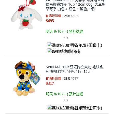
偶吊飾鑰匙圈 16 x 12cm 60g, 大耳狗
草莓季 白色 + 紅色 + 藍色, 1個
首購折扣價
28
%
$695
$495
明天 8/10 (一)
預計送達
(
1
)
满 $1,500 再省 $75 (王道卡)
$21 酷澎幣回饋
SPIN MASTER 汪汪隊立大功 毛絨系
列 叢林狗狗, 阿奇, 1個, 15cm
首購折扣價
38
%
$517
$317
明天 8/10 (一)
預計送達
(
1
)
满 $1,500 再省 $75 (王道卡)