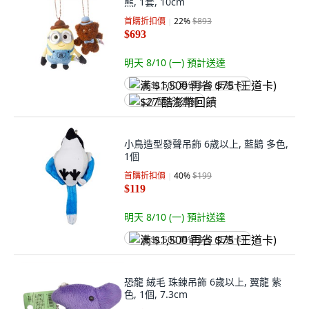
熊, 1套, 10cm
首購折扣價
22
%
$893
$693
明天 8/10 (一)
預計送達
满 $1,500 再省 $75 (王道卡)
$27 酷澎幣回饋
小鳥造型發聲吊飾 6歲以上, 藍鵲 多色,
1個
首購折扣價
40
%
$199
$119
明天 8/10 (一)
預計送達
满 $1,500 再省 $75 (王道卡)
恐龍 絨毛 珠鍊吊飾 6歲以上, 翼龍 紫
色, 1個, 7.3cm