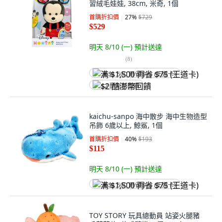
習絨毛娃娃, 38cm, 米奇, 1個
首購折扣價
27
%
$729
$529
明天 8/10 (一)
預計送達
(
8
)
满 $1,500 再省 $75 (王道卡)
$2 酷澎幣回饋
kaichu-sanpo 海中散步 海中生物造型
吊飾 6歲以上, 鯨鯊, 1個
首購折扣價
40
%
$193
$115
明天 8/10 (一)
預計送達
满 $1,500 再省 $75 (王道卡)
TOY STORY 玩具總動員 站姿火腿豬