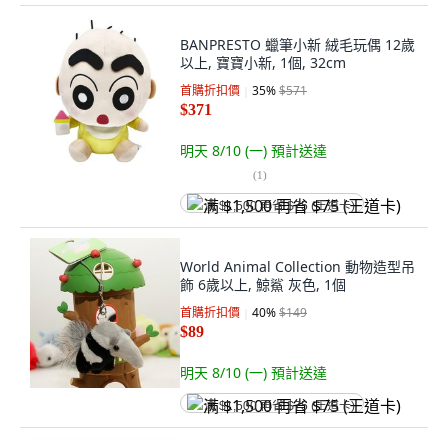
BANPRESTO 蠟筆小新 絨毛玩偶 12歲
以上, 寶寶小新, 1個, 32cm
首購折扣價
35
%
$571
$371
明天 8/10 (一)
預計送達
(
1
)
满 $1,500 再省 $75 (王道卡)
World Animal Collection 動物造型吊
飾 6歲以上, 鯨鯊 灰色, 1個
首購折扣價
40
%
$149
$89
明天 8/10 (一)
預計送達
满 $1,500 再省 $75 (王道卡)