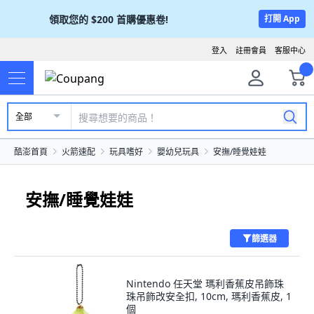
領取您的
$200
首購優惠卷!
打開 App
登入
註冊會員
客服中心
全部
酷澎首頁
火箭速配
玩具嗜好
嬰幼兒玩具
安撫/睡覺娃娃
安撫/睡覺娃娃
篩選器
Nintendo 任天堂 瑪利香蕉皮吊飾珠
珠吊飾改安全扣, 10cm, 瑪利香蕉皮, 1
個