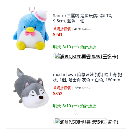
Sanrio 三麗鷗 造型玩偶吊鍊 TX,
9.5cm, 藍色, 1個
首購折扣價
40
%
$403
$241
明天 8/10 (一)
預計送達
满 $1,500 再省 $75 (王道卡)
mochi town 麻糬娃娃 狗狗 哈士奇 抱
枕, 1個, 哈士奇 灰色 + 白色, 180mm
首購折扣價
36
%
$552
$352
明天 8/10 (一)
預計送達
(
2
)
满 $1,500 再省 $75 (王道卡)