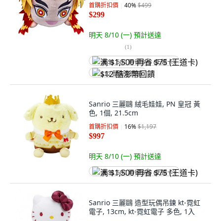
首購折扣價
40
%
$499
$299
明天 8/10 (一)
預計送達
(
1
)
满 $1,500 再省 $75 (王道卡)
$12 酷澎幣回饋
Sanrio 三麗鷗 絨毛娃娃, PN 皇冠 黃
色, 1個, 21.5cm
首購折扣價
16
%
$1,197
$997
明天 8/10 (一)
預計送達
满 $1,500 再省 $75 (王道卡)
Sanrio 三麗鷗 造型玩偶吊鍊 kt-霓虹
電子, 13cm, kt-霓虹電子 多色, 1入