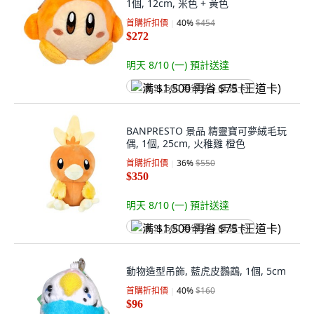
1個, 12cm, 米色 + 黃色
首購折扣價
40
%
$454
$272
明天 8/10 (一)
預計送達
满 $1,500 再省 $75 (王道卡)
BANPRESTO 景品 精靈寶可夢絨毛玩
偶, 1個, 25cm, 火稚雞 橙色
首購折扣價
36
%
$550
$350
明天 8/10 (一)
預計送達
满 $1,500 再省 $75 (王道卡)
動物造型吊飾, 藍虎皮鸚鵡, 1個, 5cm
首購折扣價
40
%
$160
$96