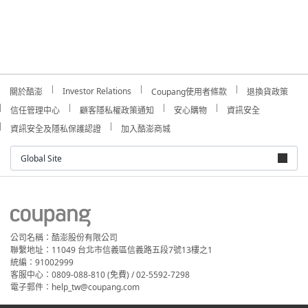
Investor Relations
關於酷澎
Coupang使用者條款
退換貨政策
信任管理中心
顧客隱私權政策通知
安心購物
資訊安全
資訊安全及隱私保護認證
加入酷澎商城
Global Site
公司名稱：酷澎股份有限公司
聯繫地址：11049 台北市信義區信義路五段7號13樓之1
統編：91002999
客服中心：0809-088-810 (免費) / 02-5592-7298
電子郵件：help_tw@coupang.com