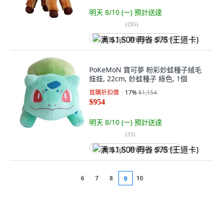
明天 8/10 (一)
預計送達
(
295
)
满 $1,500 再省 $75 (王道卡)
PoKeMoN 寶可夢 粉彩妙蛙種子絨毛
娃娃, 22cm, 妙蛙種子 綠色, 1個
首購折扣價
17
%
$1,154
$954
明天 8/10 (一)
預計送達
(
33
)
满 $1,500 再省 $75 (王道卡)
6
7
8
10
9