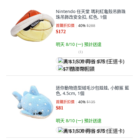
Nintendo 任天堂 瑪利紅龜殼吊飾珠
珠吊飾改安全扣, 紅色, 1個
首購折扣價
40
%
$288
$172
明天 8/10 (一)
預計送達
(
1
)
满 $1,500 再省 $75 (王道卡)
$7 酷澎幣回饋
迷你動物造型絨毛沙包娃娃, 小鯨鯊 藍
色, 4.5cm, 1個
首購折扣價
40
%
$135
$81
明天 8/10 (一)
預計送達
满 $1,500 再省 $75 (王道卡)