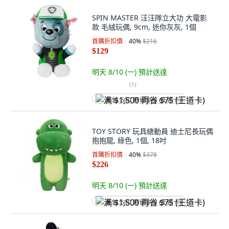
SPIN MASTER 汪汪隊立大功 大電影
款 毛絨玩偶, 9cm, 迷你灰灰, 1個
首購折扣價
40
%
$216
$129
明天 8/10 (一)
預計送達
(
1
)
满 $1,500 再省 $75 (王道卡)
TOY STORY 玩具總動員 迪士尼長玩偶
抱抱龍, 綠色, 1個, 18吋
首購折扣價
40
%
$378
$226
明天 8/10 (一)
預計送達
满 $1,500 再省 $75 (王道卡)