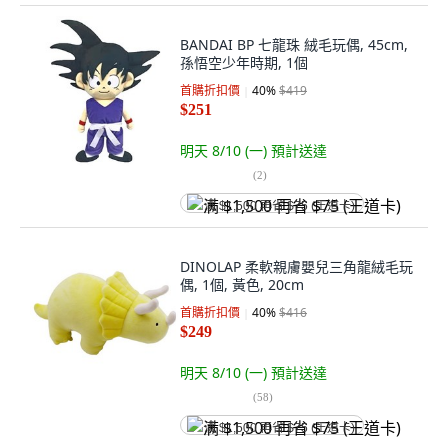
BANDAI BP 七龍珠 絨毛玩偶, 45cm,
孫悟空少年時期, 1個
首購折扣價
40
%
$419
$251
明天 8/10 (一)
預計送達
(
2
)
满 $1,500 再省 $75 (王道卡)
DINOLAP 柔軟親膚嬰兒三角龍絨毛玩
偶, 1個, 黃色, 20cm
首購折扣價
40
%
$416
$249
明天 8/10 (一)
預計送達
(
58
)
满 $1,500 再省 $75 (王道卡)