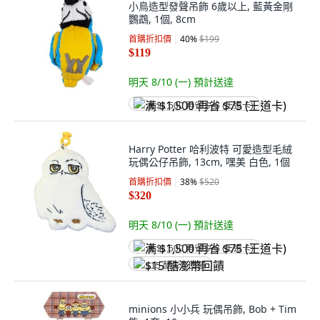
小鳥造型發聲吊飾 6歲以上, 藍黃金剛
鸚鵡, 1個, 8cm
首購折扣價
40
%
$199
$119
明天 8/10 (一)
預計送達
满 $1,500 再省 $75 (王道卡)
Harry Potter 哈利波特 可愛造型毛絨
玩偶公仔吊飾, 13cm, 嘿美 白色, 1個
首購折扣價
38
%
$520
$320
明天 8/10 (一)
預計送達
满 $1,500 再省 $75 (王道卡)
$15 酷澎幣回饋
minions 小小兵 玩偶吊飾, Bob + Tim