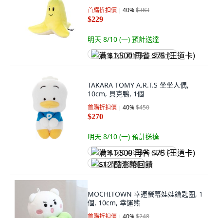
首購折扣價
40
%
$383
$229
明天 8/10 (一)
預計送達
满 $1,500 再省 $75 (王道卡)
TAKARA TOMY A.R.T.S 坐坐人偶,
10cm, 貝克鴨, 1個
首購折扣價
40
%
$450
$270
明天 8/10 (一)
預計送達
满 $1,500 再省 $75 (王道卡)
$12 酷澎幣回饋
MOCHITOWN 幸運螢幕娃娃鑰匙圈, 1
個, 10cm, 幸運熊
首購折扣價
40
%
$248