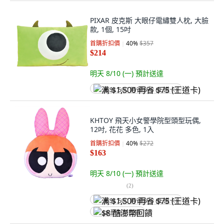
PIXAR 皮克斯 大眼仔電繡雙人枕, 大臉
款, 1個, 15吋
首購折扣價
40
%
$357
$214
明天 8/10 (一)
預計送達
满 $1,500 再省 $75 (王道卡)
KHTOY 飛天小女警學院型頭型玩偶,
12吋, 花花 多色, 1入
首購折扣價
40
%
$272
$163
明天 8/10 (一)
預計送達
(
2
)
满 $1,500 再省 $75 (王道卡)
$8 酷澎幣回饋