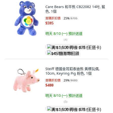
Care Bears 和平熊 CB22082 14吋, 藍
色, 1個
首購折扣價
25
%
$795
$595
明天 8/10 (一)
預計送達
(
4
)
满 $1,500 再省 $75 (王道卡)
$45 酷澎幣回饋
Steiff 德國金耳釦泰迪熊 黃標玩偶,
10cm, Keyring Pig 粉色, 1個
首購折扣價
29
%
$680
$480
明天 8/10 (一)
預計送達
(
5
)
满 $1,500 再省 $75 (王道卡)