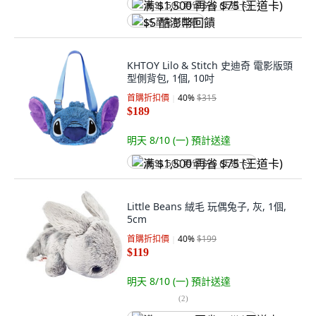
满 $1,500 再省 $75 (王道卡)
$5 酷澎幣回饋
KHTOY Lilo & Stitch 史迪奇 電影版頭
型側背包, 1個, 10吋
首購折扣價
40
%
$315
$189
明天 8/10 (一)
預計送達
满 $1,500 再省 $75 (王道卡)
Little Beans 絨毛 玩偶兔子, 灰, 1個,
5cm
首購折扣價
40
%
$199
$119
明天 8/10 (一)
預計送達
(
2
)