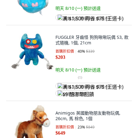
明天 8/10 (一)
預計送達
满 $1,500 再省 $75 (王道卡)
FUGGLER 牙齒怪 狗狗啾啾玩偶 S3, 款
式隨機, 1個, 21cm
首購折扣價
40
%
$339
$203
明天 8/10 (一)
預計送達
(
1
)
满 $1,500 再省 $75 (王道卡)
$9 酷澎幣回饋
Animigos 英國動物朋友動物玩偶,
26cm, 馬 棕色, 1個
首購折扣價
23
%
$849
$649