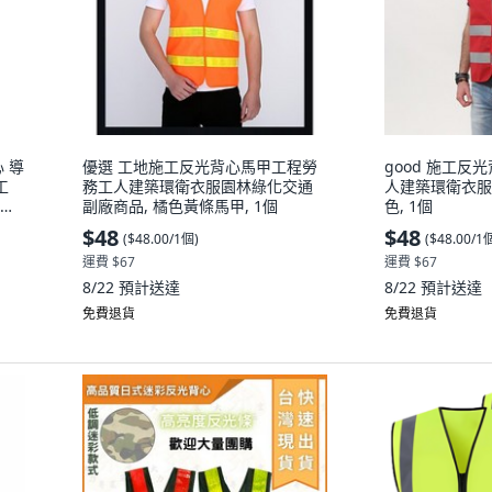
 導
優選 工地施工反光背心馬甲工程勞
good 施工反
工
務工人建築環衛衣服園林綠化交通
人建築環衛衣服
個,
副廠商品, 橘色黃條馬甲, 1個
色, 1個
$48
$48
(
$48.00/1個
)
(
$48.00/1
運費 $67
運費 $67
8/22
預計送達
8/22
預計送達
免費退貨
免費退貨