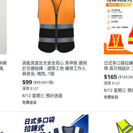
保網
高能見度反光安全背心 馬甲款 適用
日式多口袋拉鍊
碼,
於交通指揮、建築工地 確保工作人
條 高可視設計 
員安全, 橘色, 1個
$165
(
$165.0
$99
(
$99.00/1個
)
運費 $141
運費 $107
8/12 星期三
預
8/12 星期三
預計送達
免費退貨
免費退貨