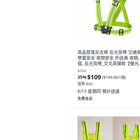
高品質寬反光條 反光背帶 交通
學童安全 夜間安全 外送員 夜騎, 
個, 反光背帶_交叉高彈款【螢光
綠】, 螢光綠
$169
$109
35
%
(
$109.00/1個
)
運費 $90
8/13 星期四
預計送達
免費退貨