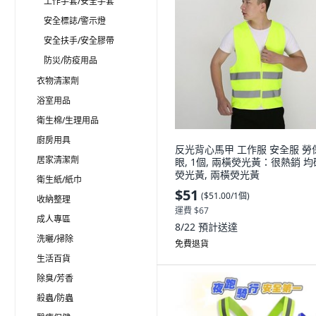
工作手套/安全手套
安全標誌/警示燈
安全扶手/安全膠帶
防災/防疫用品
衣物清潔劑
浴室用品
衛生棉/生理用品
廚房用具
反光背心馬甲 工作服 安全服 勞
居家清潔劑
眼, 1個, 兩橫熒光黃：很熱銷 均
熒光黃, 兩橫熒光黃
衛生紙/紙巾
$51
(
$51.00/1個
)
收納整理
運費 $67
成人專區
8/22
預計送達
洗曬/掃除
免費退貨
生活百貨
除臭/芳香
殺蟲/防蟲