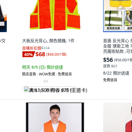
/交
大板反光背心, 顏色隨機, 1件
首盾 反光背心 
全服 環衛工地 可
首購折扣價
$114
亮魔術貼款 ,可
$68
40
%
(
$68.00/1個
)
服免費印刷, 黃
$56
(
$56.00/1
運費 $67
明天 8/9 (日)
預計送達
8/22
預計送達
酷澎直售 ∙ WOW免運 ∙ 免費退貨
免費退貨
(
1
)
满 $1,500 再省 $75 (王道卡)