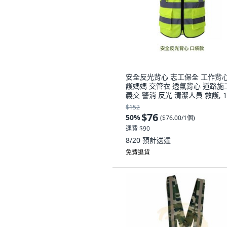
安全反光背心 志工保全 工作背心
護媽媽 交管衣 透氣背心 道路施
義交 警消 反光 清潔人員 救護, 1
升級口袋款2XL-反光
$152
$76
50
%
(
$76.00/1個
)
運費 $90
8/20
預計送達
免費退貨