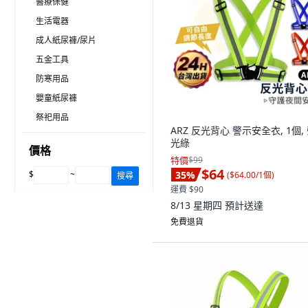
醫療保健
生活電器
成人紙尿褲/尿片
五金工具
防寒用品
嬰童紙尿褲
祭祀用品
ARZ 反光背心 警示安全衣, 1個,
光綠
價格
特價
$99
$64
$
~
35
%
(
$64.00/1個
)
搜尋
運費 $90
8/13 星期四
預計送達
免費退貨