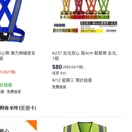
背心帶 彈力伸縮安全
A237 反光背心 寬4cm 鬆緊帶 反光,
1個
1個
$80
(
$80.00/1個
)
85.00/1個
)
運費 $90
8/12 星期三
預計送達
計送達
免費退貨
運 ∙ 免費退貨
省 $75 (王道卡)