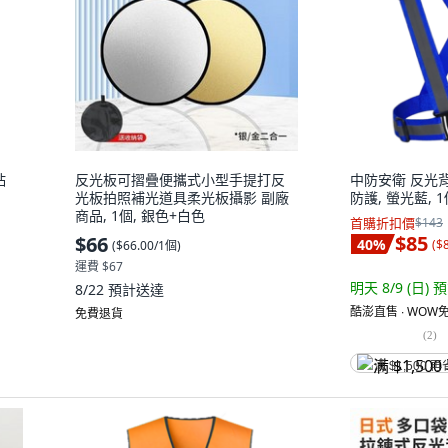
粘
反光板可摺疊便攜式小型手提打反
中防安衛 反光
光板拍照補光道具柔光板攝影 副廠
防護, 螢光藍, 
商品, 1個, 銀色+白色
首購折扣價
$143
$85
$66
40
%
(
$
(
$66.00/1個
)
運費 $67
明天 8/9 (日)
預
8/22
預計送達
酷澎直售 ∙ WOW免
免費退貨
(
2
)
满 $1,500 再