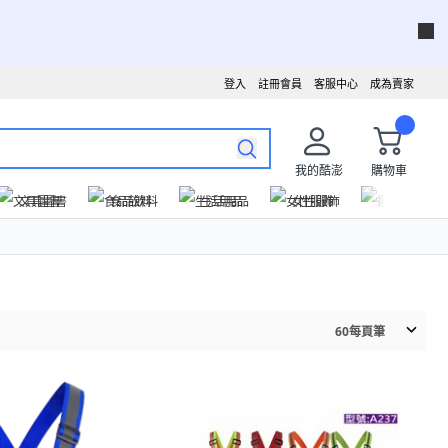
登入
註冊會員
客服中心
成為賣家
我的酷澎
購物車
文具圖書
食品飲料
生活用品
女性服飾
運動戶外
60
每頁筆