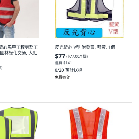
光背心馬甲工程勞務工
反光背心 V型 附發票, 藍黃, 1個
園林綠化交通, 大紅
$77
(
$77.00/1個
)
運費 $141
個
)
8/20
預計送達
免費退貨