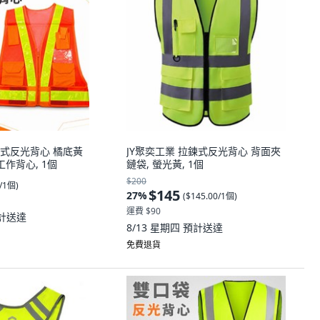
式反光背心 橘底黃
JY聚奕工業 拉鍊式反光背心 背面夾
工作背心, 1個
鏈袋, 螢光黃, 1個
$200
0/1個
)
$145
27
%
(
$145.00/1個
)
運費 $90
計送達
8/13 星期四
預計送達
免費退貨