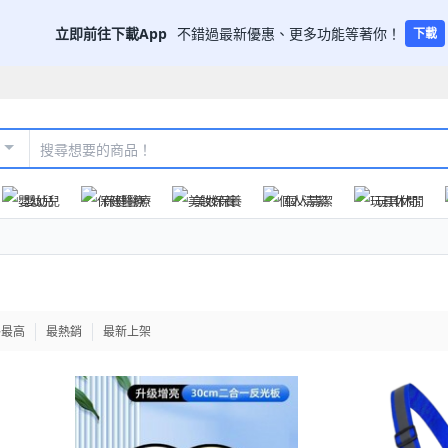
立即前往下載App
不錯過最新優惠、更多功能等著你！
下載
嬰幼兒
保健醫療
美妝保養
個人清潔
玩具休閒
格最高
最熱銷
最新上架