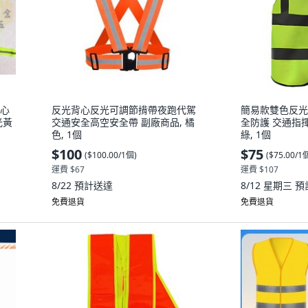
背心
反光背心反光可調節揹帶夜跑代駕
簡易款雙色反光
光黃
交通安全高空安全帶 副廠商品, 橘
全防護 交通指揮
色, 1個
綠, 1個
$100
$75
(
$100.00/1個
)
(
$75.00/1
運費 $67
運費 $107
8/22
預計送達
8/12 星期三
預
免費退貨
免費退貨