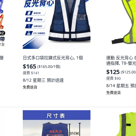
 螢
日式多口袋拉鍊式反光背心, 1個
運動 反光背心 
通指揮, T8-螢光
$165
(
$165.00/1個
)
$125
(
$125.0
運費 $141
運費 $90
8/12 星期三
預計送達
8/14 星期五
預
免費退貨
免費退貨