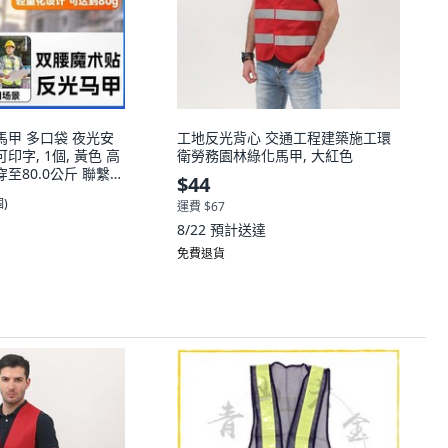
馬甲 多口袋 夜光安
工地反光背心 交通工程建築施工環
印字, 1個, 黃色 高
衛勞務園林綠化馬甲, 大紅色
穿至80.0公斤 聯繫客
$44
色, 高亮魔術貼款
個
)
運費 $67
8/22
預計送達
免費退貨