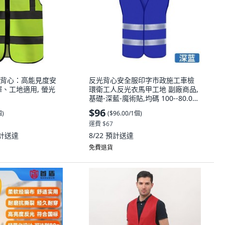
背心：高能見度安
反光背心安全服印字市政施工車檢
、工地適用, 螢光
環衛工人反光衣馬甲工地 副廠商品,
基礎-深藍-魔術貼,均碼 100--80.0公
斤 印字, 1個
$96
個
)
(
$96.00/1個
)
運費 $67
計送達
8/22
預計送達
免費退貨