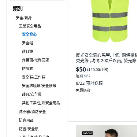
類別
安全/防身
工業安全用品
安全背心
安全帽
護目鏡
反光安全背心馬甲, 1個, 兩條槓
焊接面/電焊面罩
熒光綠 ,均碼 200斤以內, 熒光綠
$50
防護衣
(
$50.00/1個
)
運費 $67
安全鞋/工作鞋
8/22
預計送達
安全綁腿帶/安全腰帶
免費退貨
護具/安全帶
其他工業/生活安全用品
滅火器/消防安全
防身用品
防盜/安全鎖