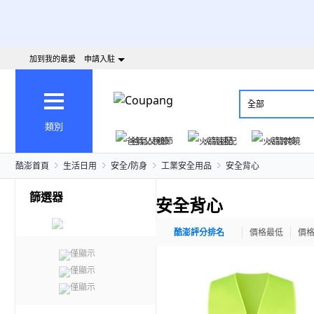
加到我的最愛
申請入駐
全部
類別
爸氣父親節
火箭速配
火箭跨境
酷澎首頁
生活日用
安全/防身
工業安全用品
安全背心
篩選器
安全背心
酷澎評分排名
價格最低
價
僅顯示
僅顯示
僅顯示