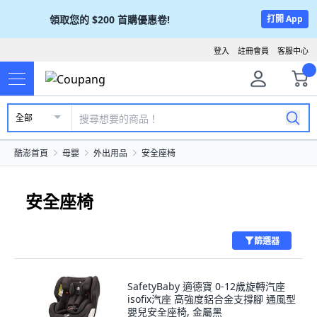
領取您的
$200
首購優惠卷!
打開 App
登入
註冊會員
客服中心
全部
酷澎首頁
母嬰
外出用品
安全座椅
安全座椅
篩選器
SafetyBaby 適德寶 0-12歲旋轉汽座
isofix汽座 高強度鋁合金支撐腳 通風型
嬰兒安全座椅, 金屬黑