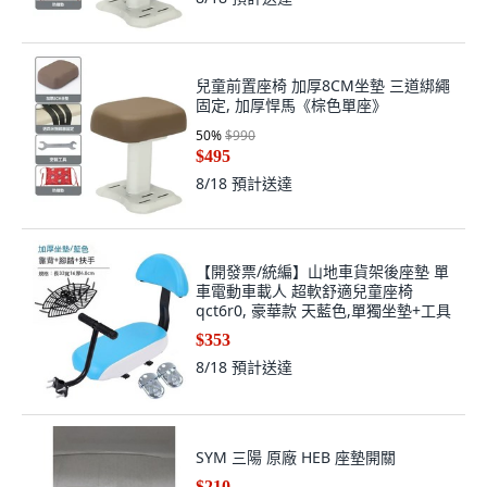
兒童前置座椅 加厚8CM坐墊 三道綁繩
固定, 加厚悍馬《棕色單座》
50
%
$990
$495
8/18
預計送達
【開發票/統編】山地車貨架後座墊 單
車電動車載人 超軟舒適兒童座椅
qct6r0, 豪華款 天藍色,單獨坐墊+工具
$353
8/18
預計送達
SYM 三陽 原廠 HEB 座墊開關
$210