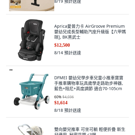
8/19
預計送達
Aprica愛普力卡 AirGroove Premium
嬰幼兒成長型輔助汽座升級版【六甲媽
咪], BK黑武士
$12,500
8/14
預計送達
DFMEI 嬰幼兒學步車兒童小推車寶寶
手推車購物車玩具歲學走路助步神器,
藍色+阻尼+高度調節 適合70-105cm
60
%
$4,036
$1,614
8/18
預計送達
雙向嬰兒推車 可坐可躺 輕便折疊 新生
兒適用, 秘密花園 c3銀