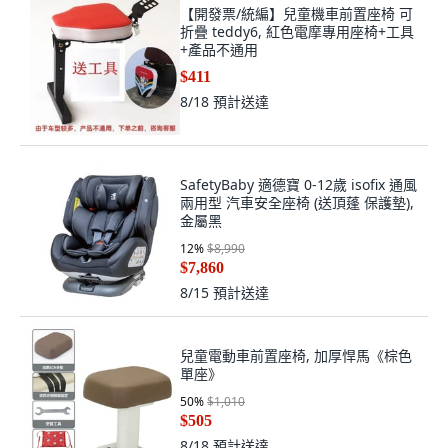
【開發票/統編】兒童機車前置座椅 可
折疊 teddy6, 紅色電摩專用座椅+工具
+產品不通用
$411
8/18
預計送達
SafetyBaby 適德寶 0-12歲 isofix 通風
兩用型 汽車安全座椅 (送頂蓬 保護墊),
金屬黑
12
%
$8,990
$7,860
8/15
預計送達
兒童電動車前置座椅, 加厚悍馬《棕色
單座》
50
%
$1,010
$505
8/18
預計送達