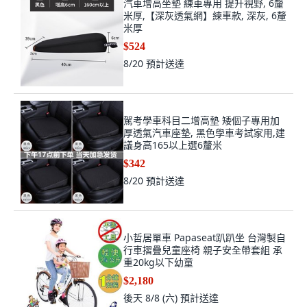
汽車增高坐墊 練車專用 提升視野, 6釐
米厚,【深灰透氣網】練車款, 深灰, 6釐
米厚
$524
8/20
預計送達
駕考學車科目二增高墊 矮個子專用加
厚透氣汽車座墊, 黑色學車考試家用,建
議身高165以上選6釐米
$342
8/20
預計送達
小哲居單車 Papaseat趴趴坐 台灣製自
行車摺疊兒童座椅 親子安全帶套組 承
重20kg以下幼童
$2,180
後天 8/8 (六)
預計送達