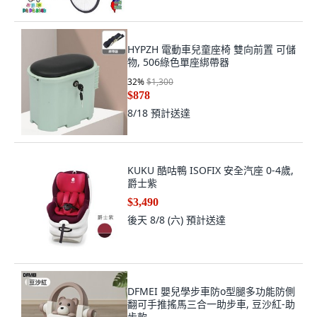
HYPZH 電動車兒童座椅 雙向前置 可儲
物, 506綠色單座綁帶器
32
%
$1,300
$878
8/18
預計送達
KUKU 酷咕鴨 ISOFIX 安全汽座 0-4歲,
爵士紫
$3,490
後天 8/8 (六)
預計送達
DFMEI 嬰兒學步車防o型腿多功能防側
翻可手推搖馬三合一助步車, 豆沙紅-助
步款