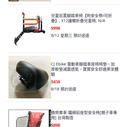
兒童前置腳踏車椅【附安全帶/可折
疊】, X12護欄折疊兒童椅, N/A
$990
8/12 星期三
預計送達
CJ Ebike 電動車腳踏車座椅椅墊，加
厚軟墊減震透氣，寶寶安全舒適乘坐體
驗
$450
8/18
預計送達
酷榮單車 鐵網前座型安全椅[親子車專
用] 台灣製造
$800