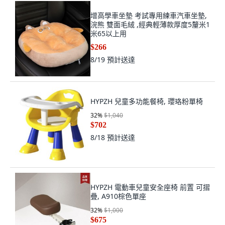
增高學車坐墊 考試專用練車汽車坐墊,
浣熊 雙面毛絨 ,經典輕薄款厚度5釐米1
米65以上用
$266
8/19
預計送達
HYPZH 兒童多功能餐椅, 瓔珞粉單椅
32
%
$1,040
$702
8/18
預計送達
HYPZH 電動車兒童安全座椅 前置 可摺
疊, A910棕色單座
32
%
$1,000
$675