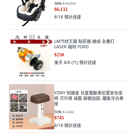
56
%
$14,096
$6,132
8/18
預計送達
LM汽材王國 點菸器 總成 全壘打
LASER 福特 FORD
$250
後天 8/8 (六)
預計送達
YZMY 知匯星 兒童電動車前置安全座
椅 可升降 減震 碳鋼加固, 鐵象牙白單
座
50
%
$1,490
$745
8/18
預計送達