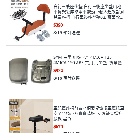
自行車後座坐墊 自行車後座坐墊山地
車貨架後座墊單車電動車載人超軟舒適
兒童座椅 自行車後座坐墊02, 豪華款棕
色,單獨坐墊+工具
$390
8/19
預計送達
SYM 三陽 原廠 FV1 4MICA 125
4MICA 150 ABS 共用 前坐墊, 後單體
$924
8/18
預計送達
車兒童座椅前置座椅嬰兒電瓶車摩托車
安全坐椅小孩寶寶踏板車, 彈簧支撐升
級款 黑色
$676