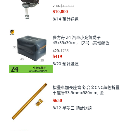
20
%
$13,500
$10,800
8/14
預計送達
夢方舟 Z4 汽車小充氣凳子
45x35x30cm, 【Z4】,其他顏色
42
%
$735
$419
8/20
預計送達
摺疊車加長座管 鋁合金CNC超輕折疊
車座管33.9mmx580mm, 金
$650
8/12 星期三
預計送達