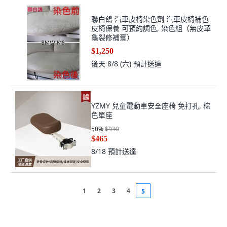
聯白鴿 汽車皮椅染色劑 汽車皮椅補色
皮椅保養 可預約調色, 染色組（無皮革
龜裂修補膏）
$1,250
後天 8/8 (六)
預計送達
YZMY 兒童電動車安全座椅 免打孔, 棕
色單座
50
%
$930
$465
8/18
預計送達
1
2
3
4
5