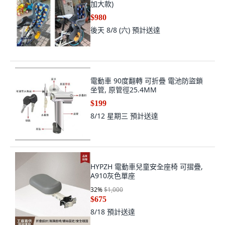
加大款)
$980
後天 8/8 (六)
預計送達
電動車 90度翻轉 可折疊 電池防盜鎖
坐管, 原管徑25.4MM
$199
8/12 星期三
預計送達
HYPZH 電動車兒童安全座椅 可摺疊,
A910灰色單座
32
%
$1,000
$675
8/18
預計送達