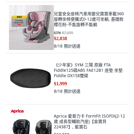
兒童安全座椅汽車用嬰兒寶寶車載360
旋轉坐椅便攜式0-12歲可坐躺, 基礎款
櫻花粉-不能旋轉不能躺
60
%
$7,095
$2,838
8/18
預計送達
《少年家》SYM 三陽 原廠 FTA
Fiddle125碟ABS FAE12B1 座墊 坐墊
Fiddle DX158雙碟
$1,999
8/18
預計送達
Aprica 愛普力卡 FormFit ISOFIX(2-12
歲 成長型輔助汽座)【金寶貝
224387】, 藍寶石