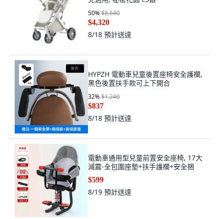
50
%
$8,640
$4,320
8/18
預計送達
HYPZH 電動車兒童後置座椅安全護欄,
黑色後置扶手款可上下開合
32
%
$1,240
$837
8/18
預計送達
電動車通用型兒童前置安全座椅, 17大
減震-全包圍座墊+扶手護欄+安全捆
$599
8/19
預計送達