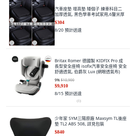
汽車座墊 增高墊 矮個子 練車科目二
加厚透氣, 黑色學車考試家用,6釐米厚
$304
8/20
預計送達
Britax Romer 德國製 KIDFIX Pro 成
長型安全座椅 isofix汽車安全座椅 安全
舒適透氣, 伯爵灰 Lux (網眼透氣布)
9
%
$10,900
$9,910
8/15
預計送達
(
1
)
少年家 SYM三陽原廠 Maxsym TL後座
墊 TL2 ABS 508, 詳見包裝
$840