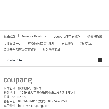
Investor Relations
關於酷澎
Coupang使用者條款
退換貨政策
信任管理中心
顧客隱私權政策通知
安心購物
資訊安全
資訊安全及隱私保護認證
加入酷澎商城
Global Site
公司名稱：酷澎股份有限公司
聯繫地址：11049 台北市信義區信義路五段7號13樓之1
統編：91002999
客服中心：0809-088-810 (免費) / 02-5592-7298
電子郵件：help_tw@coupang.com