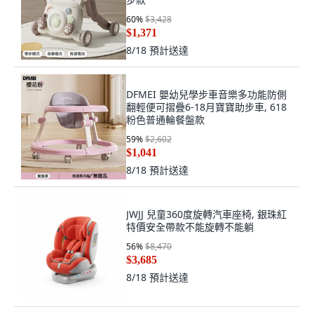
60
%
$3,428
$1,371
8/18
預計送達
DFMEI 嬰幼兒學步車音樂多功能防側
翻輕便可摺疊6-18月寶寶助步車, 618
粉色普通輪餐盤款
59
%
$2,602
$1,041
8/18
預計送達
JWJJ 兒童360度旋轉汽車座椅, 銀珠紅
特價安全帶款不能旋轉不能躺
56
%
$8,470
$3,685
8/18
預計送達