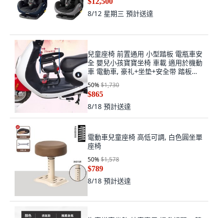
$12,500
8/12 星期三
預計送達
兒童座椅 前置通用 小型踏板 電瓶車安
全 嬰兒小孩寶寶坐椅 車載 適用於機動
車 電動車, 豪礼+坐垫+安全带 踏板
25cm可用
50
%
$1,730
$865
8/18
預計送達
電動車兒童座椅 高低可調, 白色圓坐單
座椅
50
%
$1,578
$789
8/18
預計送達