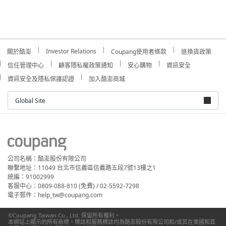
Investor Relations
關於酷澎
Coupang使用者條款
退換貨政策
信任管理中心
顧客隱私權政策通知
安心購物
資訊安全
資訊安全及隱私保護認證
加入酷澎商城
Global Site
公司名稱：酷澎股份有限公司
聯繫地址：11049 台北市信義區信義路五段7號13樓之1
統編：91002999
客服中心：0809-088-810 (免費) / 02-5592-7298
電子郵件：help_tw@coupang.com
©Coupang Taiwan Co., Ltd. 保留所有權利。
本網站上顯示的所有商標、標誌和服務標誌均為酷澎股份有限公司和/或其在美國和其