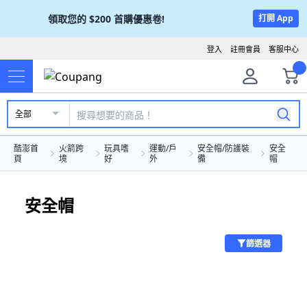
領取您的
$200
首購優惠卷!
打開 App
登入
註冊會員
客服中心
全部
酷澎首
火箭跨
玩具嗜
運動/戶
安全帽/防護裝
安全
頁
境
好
外
備
帽
安全帽
篩選器