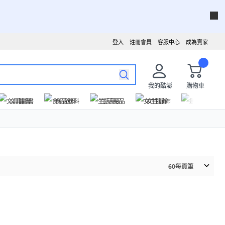
登入
註冊會員
客服中心
成為賣家
我的酷澎
購物車
文具圖書
食品飲料
生活用品
女性服飾
運動戶外
60
每頁筆