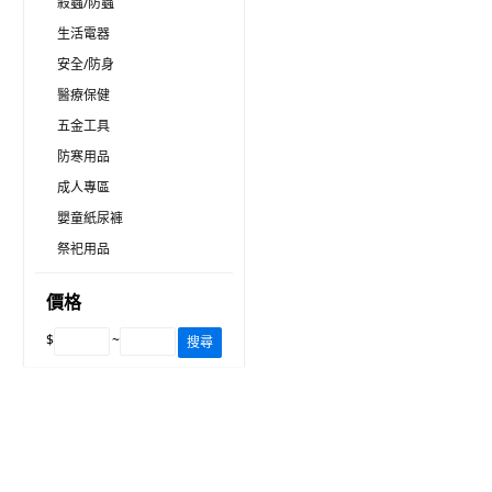
殺蟲/防蟲
生活電器
安全/防身
醫療保健
五金工具
防寒用品
成人專區
嬰童紙尿褲
祭祀用品
價格
$
~
搜尋