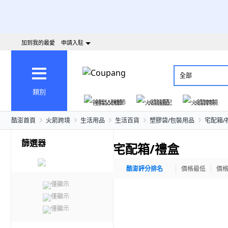
加到我的最愛
申請入駐
全部
類別
爸氣父親節
火箭速配
火箭跨境
酷澎首頁
火箭跨境
生活用品
生活百貨
塑膠袋/包裝用品
宅配箱/
篩選器
宅配箱/禮盒
酷澎評分排名
價格最低
價
僅顯示
僅顯示
僅顯示