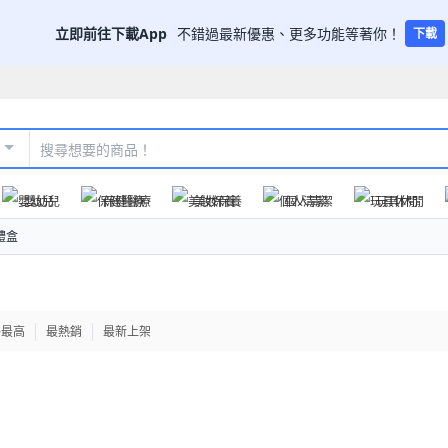
立即前往下載App
不錯過最新優惠、更多功能等著你！
下載
嬰幼兒
保健醫療
美妝保養
個人清潔
玩具休閒
禮盒
格最高
最熱銷
最新上架