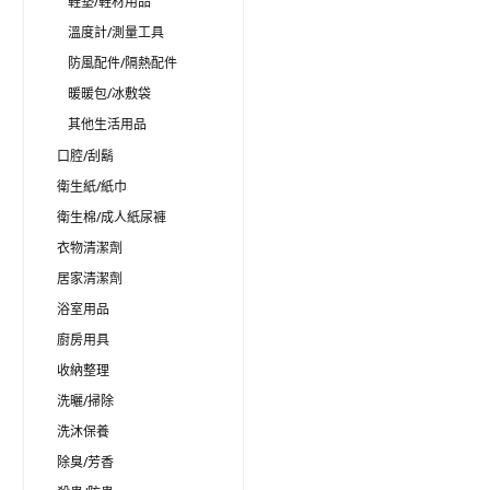
鞋墊/鞋材用品
溫度計/測量工具
防風配件/隔熱配件
暖暖包/冰敷袋
其他生活用品
口腔/刮鬍
衛生紙/紙巾
衛生棉/成人紙尿褲
衣物清潔劑
居家清潔劑
浴室用品
廚房用具
收納整理
洗曬/掃除
洗沐保養
除臭/芳香