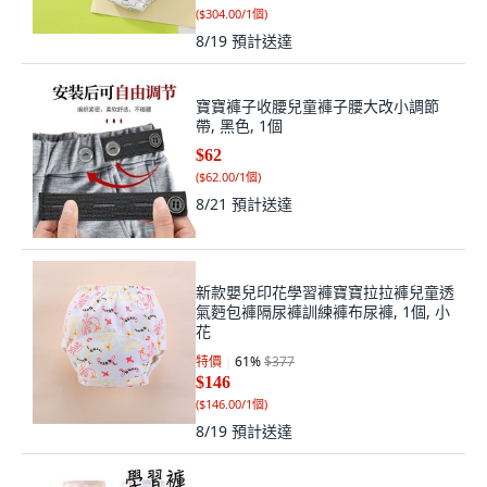
(
$304.00/1個
)
8/19
預計送達
寶寶褲子收腰兒童褲子腰大改小調節
帶, 黑色, 1個
$62
(
$62.00/1個
)
8/21
預計送達
新款嬰兒印花學習褲寶寶拉拉褲兒童透
氣麪包褲隔尿褲訓練褲布尿褲, 1個, 小
花
特價
61
%
$377
$146
(
$146.00/1個
)
8/19
預計送達