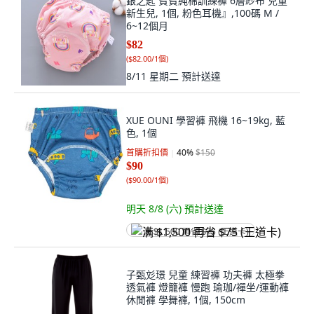
銀之匙 寶寶純棉訓練褲 6層紗布 兒童
新生兒, 1個, 粉色耳機』,100碼 M /
6~12個月
$82
(
$82.00/1個
)
8/11 星期二
預計送達
XUE OUNI 學習褲 飛機 16~19kg, 藍
色, 1個
首購折扣價
40
%
$150
$90
(
$90.00/1個
)
明天 8/8 (六)
預計送達
满 $1,500 再省 $75 (王道卡)
子甄彣璟 兒童 練習褲 功夫褲 太極拳
透氣褲 燈籠褲 慢跑 瑜珈/禪坐/運動褲
休閒褲 學舞褲, 1個, 150cm