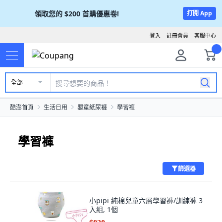
領取您的
$200
首購優惠卷!
打開 App
登入
註冊會員
客服中心
全部
酷澎首頁
生活日用
嬰童紙尿褲
學習褲
學習褲
篩選器
小pipi 純棉兒童六層學習褲/訓練褲 3
入組, 1個