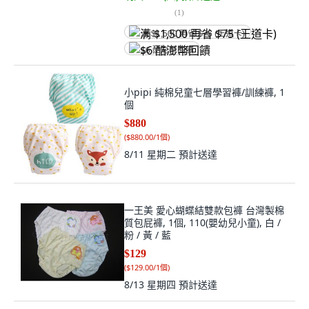
(
1
)
满 $1,500 再省 $75 (王道卡)
$6 酷澎幣回饋
小pipi 純棉兒童七層學習褲/訓練褲, 1
個
$880
(
$880.00/1個
)
8/11 星期二
預計送達
一王美 愛心蝴蝶結雙款包褲 台灣製棉
質包屁褲, 1個, 110(嬰幼兒小童), 白 /
粉 / 黃 / 藍
$129
(
$129.00/1個
)
8/13 星期四
預計送達