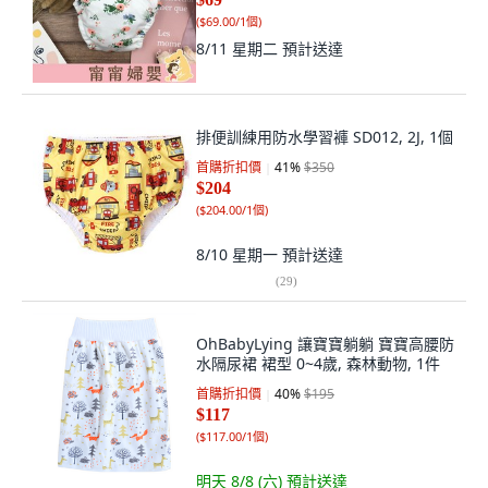
(
$69.00/1個
)
8/11 星期二
預計送達
排便訓練用防水學習褲 SD012, 2J, 1個
首購折扣價
41
%
$350
$204
(
$204.00/1個
)
8/10 星期一
預計送達
(
29
)
OhBabyLying 讓寶寶躺躺 寶寶高腰防
水隔尿裙 裙型 0~4歲, 森林動物, 1件
首購折扣價
40
%
$195
$117
(
$117.00/1個
)
明天 8/8 (六)
預計送達