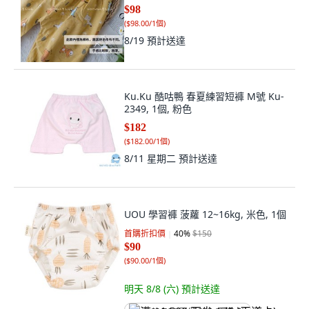
$98
(
$98.00/1個
)
8/19
預計送達
Ku.Ku 酷咕鴨 春夏練習短褲 M號 Ku-
2349, 1個, 粉色
$182
(
$182.00/1個
)
8/11 星期二
預計送達
UOU 學習褲 菠蘿 12~16kg, 米色, 1個
首購折扣價
40
%
$150
$90
(
$90.00/1個
)
明天 8/8 (六)
預計送達