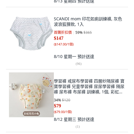
8/13 星期四
預計送達
SCANDI mom 印花如廁訓練褲, 灰色
波浪狐狸款, 1入
首購折扣價
59
%
$365
$147
(
$147.00/1個
)
8/10 星期一
預計送達
(
96
)
學習褲 戒尿布學習褲 四層紗隔尿褲 寶
寶學習褲 兒童學習褲 尿尿學習褲 隔尿
褲 尿布褲 布尿褲 訓練褲, 1個, 彩虹花
花小兔,90
34
%
$120
$79
(
$79.00/1個
)
8/12 星期三
預計送達
(
1
)