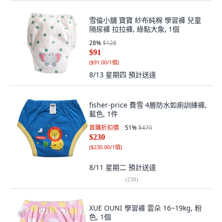
雪倫小舖 寶寶 紗布純棉 學習褲 兒童
隔尿褲 拉拉褲, 綠點大象, 1個
28
%
$128
$91
(
$91.00/1個
)
8/13 星期四
預計送達
fisher-price 費雪 4層防水如廁訓練褲,
藍色, 1件
首購折扣價
51
%
$470
$230
(
$230.00/1個
)
8/11 星期二
預計送達
(
230
)
XUE OUNI 學習褲 雲朵 16~19kg, 粉
色, 1個