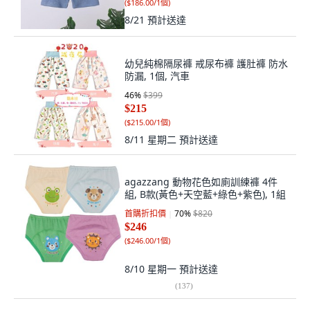
(
$186.00/1個
)
8/21
預計送達
幼兒純棉隔尿褲 戒尿布褲 護肚褲 防水
防漏, 1個, 汽車
46
%
$399
$215
(
$215.00/1個
)
8/11 星期二
預計送達
agazzang 動物花色如廁訓練褲 4件
組, B款(黃色+天空藍+綠色+紫色), 1組
首購折扣價
70
%
$820
$246
(
$246.00/1個
)
8/10 星期一
預計送達
(
137
)