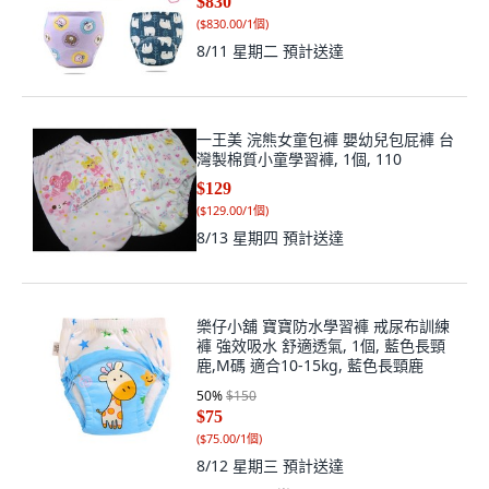
$830
(
$830.00/1個
)
8/11 星期二
預計送達
一王美 浣熊女童包褲 嬰幼兒包屁褲 台
灣製棉質小童學習褲, 1個, 110
$129
(
$129.00/1個
)
8/13 星期四
預計送達
樂仔小舖 寶寶防水學習褲 戒尿布訓練
褲 強效吸水 舒適透氣, 1個, 藍色長頸
鹿,M碼 適合10-15kg, 藍色長頸鹿
50
%
$150
$75
(
$75.00/1個
)
8/12 星期三
預計送達