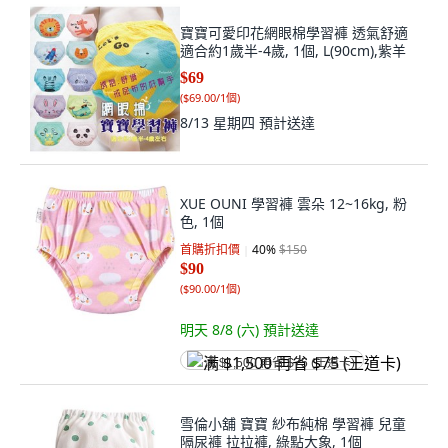
寶寶可愛印花網眼棉學習褲 透氣舒適
適合約1歲半-4歲, 1個, L(90cm),紫羊
$69
(
$69.00/1個
)
8/13 星期四
預計送達
XUE OUNI 學習褲 雲朵 12~16kg, 粉
色, 1個
首購折扣價
40
%
$150
$90
(
$90.00/1個
)
明天 8/8 (六)
預計送達
满 $1,500 再省 $75 (王道卡)
雪倫小舖 寶寶 紗布純棉 學習褲 兒童
隔尿褲 拉拉褲, 綠點大象, 1個