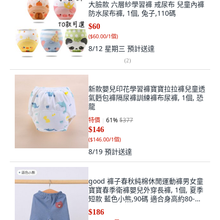
大臉款 六層紗學習褲 戒尿布 兒童內褲
防水尿布褲, 1個, 兔子,110碼
$60
(
$60.00/1個
)
8/12 星期三
預計送達
(
2
)
新款嬰兒印花學習褲寶寶拉拉褲兒童透
氣麪包褲隔尿褲訓練褲布尿褲, 1個, 恐
龍
特價
61
%
$377
$146
(
$146.00/1個
)
8/19
預計送達
good 褲子春秋純棉休閒運動褲男女童
寶寶春季衛褲嬰兒外穿長褲, 1個, 夏季
短款 藍色小熊,90碼 適合身高約80-
90cm, 藍色小熊
$186