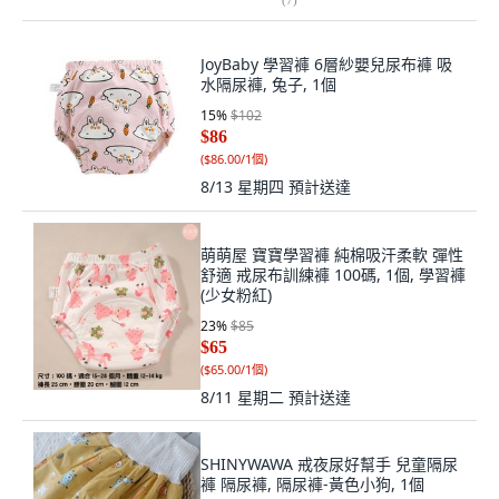
JoyBaby 學習褲 6層紗嬰兒尿布褲 吸
水隔尿褲, 兔子, 1個
15
%
$102
$86
(
$86.00/1個
)
8/13 星期四
預計送達
萌萌屋 寶寶學習褲 純棉吸汗柔軟 彈性
舒適 戒尿布訓練褲 100碼, 1個, 學習褲
(少女粉紅)
23
%
$85
$65
(
$65.00/1個
)
8/11 星期二
預計送達
SHINYWAWA 戒夜尿好幫手 兒童隔尿
褲 隔尿褲, 隔尿褲-黃色小狗, 1個