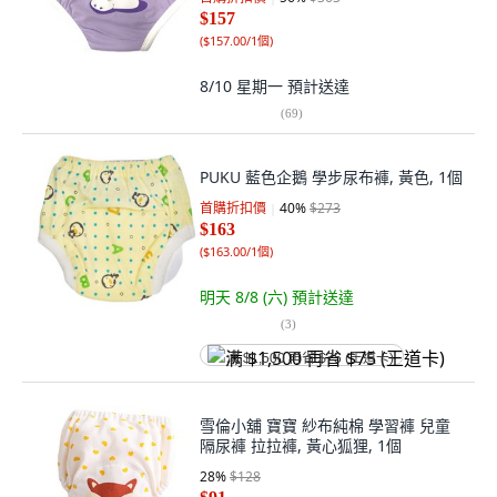
$157
(
$157.00/1個
)
8/10 星期一
預計送達
(
69
)
PUKU 藍色企鵝 學步尿布褲, 黃色, 1個
首購折扣價
40
%
$273
$163
(
$163.00/1個
)
明天 8/8 (六)
預計送達
(
3
)
满 $1,500 再省 $75 (王道卡)
雪倫小舖 寶寶 紗布純棉 學習褲 兒童
隔尿褲 拉拉褲, 黃心狐狸, 1個
28
%
$128