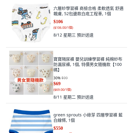
六層紗學習褲 商檢合格 柔軟透氣 舒適
親膚, 52包邊款白底工程車, 1個
$106
(
$106.00/1個
)
8/12 星期三
預計送達
寶寶隔尿褲 嬰兒訓練學習褲 純棉紗布
防漏尿褲, 1個, 特價男女隨機款【100
碼】
30
%
$99
$69
(
$69.00/1個
)
8/11 星期二
預計送達
green sprouts 小綠芽 四層學習褲 藍
白線條, 1個
$550