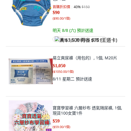
首購折扣價
40
%
$150
$90
(
$90.00/1個
)
明天 8/8 (六)
預計送達
满 $1,500 再省 $75 (王道卡)
易立爽尿褲（用包的）, 1個, M20片
$1,050
(
$1050.00/1個
)
8/11 星期二
預計送達
寶寶學習褲 六層紗布 透氣隔尿褲, 1個,
現貨100女寶1件
$59
(
$59.00/1個
)