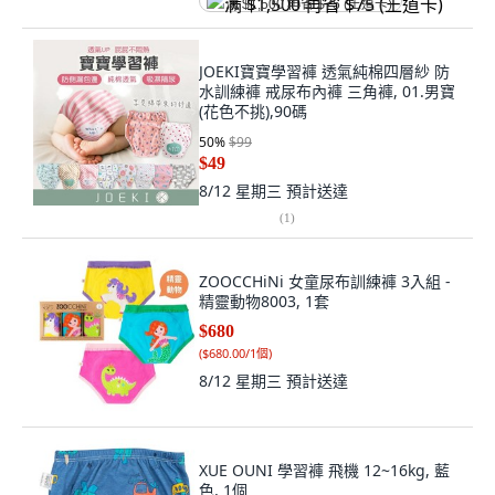
满 $1,500 再省 $75 (王道卡)
JOEKI寶寶學習褲 透氣純棉四層紗 防
水訓練褲 戒尿布內褲 三角褲, 01.男寶
(花色不挑),90碼
50
%
$99
$49
8/12 星期三
預計送達
(
1
)
ZOOCCHiNi 女童尿布訓練褲 3入組 -
精靈動物8003, 1套
$680
(
$680.00/1個
)
8/12 星期三
預計送達
XUE OUNI 學習褲 飛機 12~16kg, 藍
色, 1個