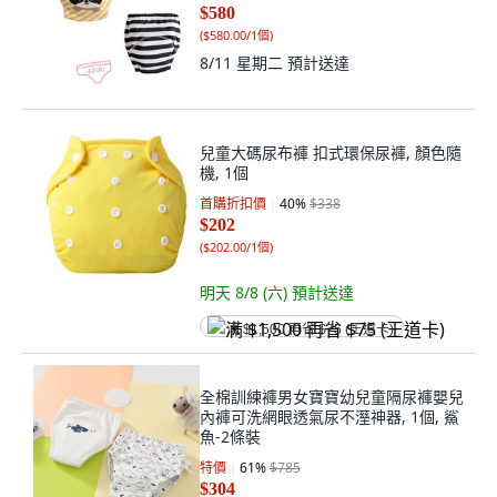
$580
(
$580.00/1個
)
8/11 星期二
預計送達
兒童大碼尿布褲 扣式環保尿褲, 顏色隨
機, 1個
首購折扣價
40
%
$338
$202
(
$202.00/1個
)
明天 8/8 (六)
預計送達
满 $1,500 再省 $75 (王道卡)
全棉訓練褲男女寶寶幼兒童隔尿褲嬰兒
內褲可洗網眼透氣尿不溼神器, 1個, 鯊
魚-2條裝
特價
61
%
$785
$304