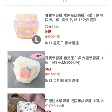
(
1
)
寶寶學習褲 戒尿布訓練褲 可愛卡通隔
尿褲, 1個, 雲朵-約15-18公斤寶寶
72
%
$180
$49
(
$49.00/1個
)
8/11 星期二
預計送達
寶寶學習褲 嬰兒尿布褲 六層學習褲, 1
個, 小桃子,M(100公分)
$63
(
$63.00/1個
)
8/13 星期四
預計送達
四層防水學習褲 戒尿布訓練褲, 1個, 2.
小碎花,90碼
$69