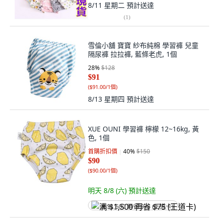
8/11 星期二
預計送達
(
1
)
雪倫小舖 寶寶 紗布純棉 學習褲 兒童
隔尿褲 拉拉褲, 藍條老虎, 1個
28
%
$128
$91
(
$91.00/1個
)
8/13 星期四
預計送達
XUE OUNI 學習褲 檸檬 12~16kg, 黃
色, 1個
首購折扣價
40
%
$150
$90
(
$90.00/1個
)
明天 8/8 (六)
預計送達
满 $1,500 再省 $75 (王道卡)