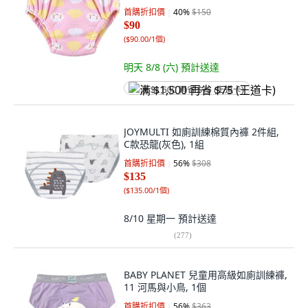
首購折扣價
40
%
$150
$90
(
$90.00/1個
)
明天 8/8 (六)
預計送達
满 $1,500 再省 $75 (王道卡)
JOYMULTI 如廁訓練棉質內褲 2件組,
C款恐龍(灰色), 1組
首購折扣價
56
%
$308
$135
(
$135.00/1個
)
8/10 星期一
預計送達
(
277
)
BABY PLANET 兒童用高級如廁訓練褲,
11 河馬與小鳥, 1個
首購折扣價
56
%
$363