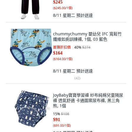
$245
(
$245.00/1個
)
8/11 星期二
預計送達
chummychummy 嬰幼兒 IFC 寬鬆竹
纖維如廁訓練褲, 1個, 03 藍色
首購折扣價
40
%
$274
$164
(
$164.00/1個
)
8/11 星期二
預計送達
(
42
)
JoyBaby寶寶學習褲 紗布純棉兒童隔尿
褲 透氣舒適 卡通圖案尿布褲, 黑三角
熊, 1個
15
%
$108
$91
(
$91.00/1個
)