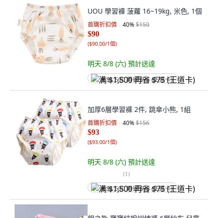
UOU 學習褲 菠蘿 16~19kg, 米色, 1個
首購折扣價
40
%
$150
$90
(
$90.00/1個
)
明天 8/8 (六)
預計送達
满 $1,500 再省 $75 (王道卡)
加厚6層學習褲 2件, 跳傘小熊, 1組
首購折扣價
40
%
$156
$93
(
$93.00/1個
)
明天 8/8 (六)
預計送達
(
1
)
满 $1,500 再省 $75 (王道卡)