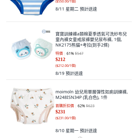
(
$550.00/1個
)
8/11 星期二
預計送達
寶寶訓練褲a類棉夏季透氣可洗紗布兒
童內褲女童戒尿褲嬰兒尿布褲, 1個,
NK2175熊貓+考拉(到手2條)
特價
61
%
$547
$212
(
$212.00/1個
)
8/19
預計送達
moimoln 幼兒用單層彈性如廁訓練褲,
M248ISN34P (乳白色), 1件
首購折扣價
62
%
$623
$231
(
$231.00/1個
)
8/10 星期一
預計送達
(
7
)