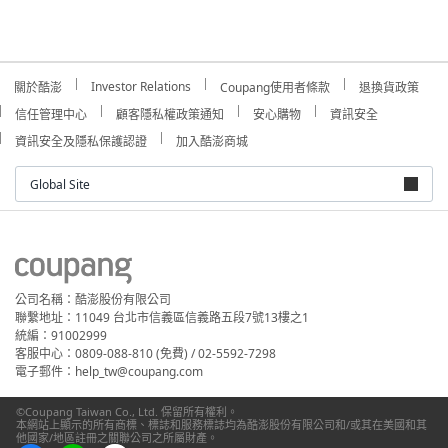
Investor Relations
關於酷澎
Coupang使用者條款
退換貨政策
信任管理中心
顧客隱私權政策通知
安心購物
資訊安全
資訊安全及隱私保護認證
加入酷澎商城
Global Site
公司名稱：酷澎股份有限公司
聯繫地址：11049 台北市信義區信義路五段7號13樓之1
統編：91002999
客服中心：0809-088-810 (免費) / 02-5592-7298
電子郵件：help_tw@coupang.com
©Coupang Taiwan Co., Ltd. 保留所有權利。
本網站上顯示的所有商標、標誌和服務標誌均為酷澎股份有限公司和/或其在美國和其
他國家/地區註冊之關聯公司之所屬財產。