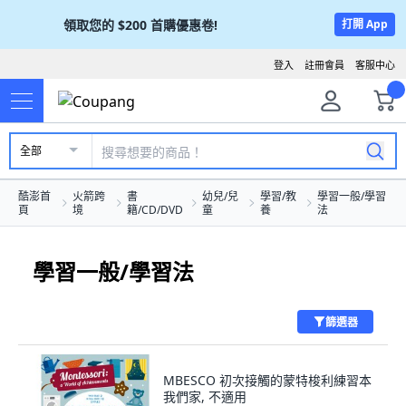
領取您的
$200
首購優惠卷!
打開 App
登入
註冊會員
客服中心
全部
酷澎首
火箭跨
書
幼兒/兒
學習/教
學習一般/學習
頁
境
籍/CD/DVD
童
養
法
學習一般/學習法
篩選器
MBESCO 初次接觸的蒙特梭利練習本
我們家, 不適用