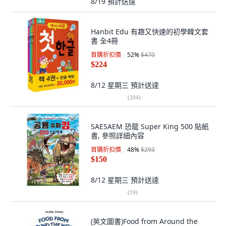
8/19
預計送達
Hanbit Edu 有趣又快速的初學韓文套
書 全4冊
首購折扣價
52
%
$470
$224
8/12 星期三
預計送達
(
204
)
SAESAEM 恐龍 Super King 500 貼紙
書, 參照詳細內容
首購折扣價
48
%
$293
$150
8/12 星期三
預計送達
(
19
)
(英文圖書)Food from Around the