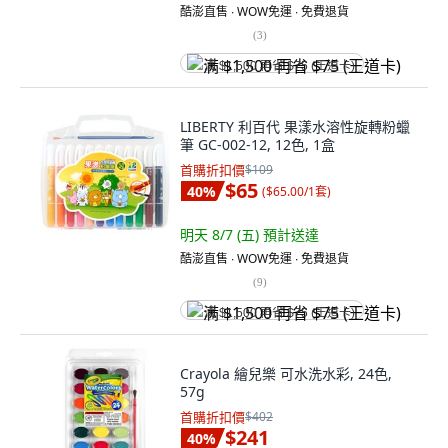
酷澎直售 ∙ WOW免運 ∙ 免費退貨
(
3
)
满 $1,500 再省 $75 (王道卡)
LIBERTY 利百代 果漾水溶性旋轉粉蠟
筆 GC-002-12, 12色, 1盒
首購折扣價
$109
$65
40
%
(
$65.00/1套
)
明天 8/7 (五)
預計送達
酷澎直售 ∙ WOW免運 ∙ 免費退貨
(
9
)
满 $1,500 再省 $75 (王道卡)
Crayola 繪兒樂 可水洗水彩, 24色,
57g
首購折扣價
$402
$241
40
%