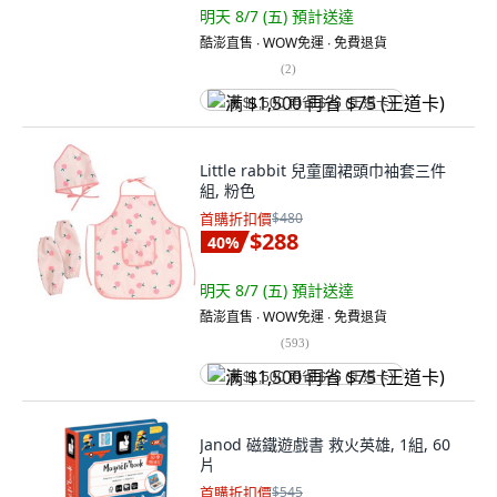
明天 8/7 (五)
預計送達
酷澎直售 ∙ WOW免運 ∙ 免費退貨
(
2
)
满 $1,500 再省 $75 (王道卡)
Little rabbit 兒童圍裙頭巾袖套三件
組, 粉色
首購折扣價
$480
$288
40
%
明天 8/7 (五)
預計送達
酷澎直售 ∙ WOW免運 ∙ 免費退貨
(
593
)
满 $1,500 再省 $75 (王道卡)
Janod 磁鐵遊戲書 救火英雄, 1組, 60
片
首購折扣價
$545