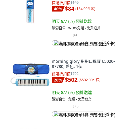
首購折扣價
$140
$84
40
%
(
$84.00/1套
)
明天 8/7 (五)
預計送達
酷澎直售 ∙ WOW免運 ∙ 免費退貨
(
6
)
满 $1,500 再省 $75 (王道卡)
morning glory 狗狗口風琴 65020-
87780, 藍色, 1個
首購折扣價
$702
$502
28
%
(
$502.00/1個
)
明天 8/7 (五)
預計送達
酷澎直售 ∙ 免運 ∙ 免費退貨
(
30
)
满 $1,500 再省 $75 (王道卡)