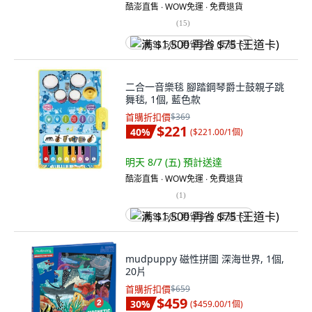
酷澎直售 ∙ WOW免運 ∙ 免費退貨
(
15
)
满 $1,500 再省 $75 (王道卡)
二合一音樂毯 腳踏鋼琴爵士鼓親子跳
舞毯, 1個, 藍色款
首購折扣價
$369
$221
40
%
(
$221.00/1個
)
明天 8/7 (五)
預計送達
酷澎直售 ∙ WOW免運 ∙ 免費退貨
(
1
)
满 $1,500 再省 $75 (王道卡)
mudpuppy 磁性拼圖 深海世界, 1個,
20片
首購折扣價
$659
$459
30
%
(
$459.00/1個
)