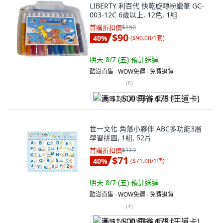
LIBERTY 利百代 快乾旋轉粉蠟筆 GC-
003-12C 6歲以上, 12色, 1組
首購折扣價
$150
$90
40
%
(
$90.00/1套
)
明天 8/7 (五)
預計送達
酷澎直售 ∙ WOW免運 ∙ 免費退貨
(
8
)
满 $1,500 再省 $75 (王道卡)
世一文化 角落小夥伴 ABC多功能3層
學習拼圖, 1組, 52片
首購折扣價
$119
$71
40
%
(
$71.00/1個
)
明天 8/7 (五)
預計送達
酷澎直售 ∙ WOW免運 ∙ 免費退貨
(
4
)
满 $1,500 再省 $75 (王道卡)