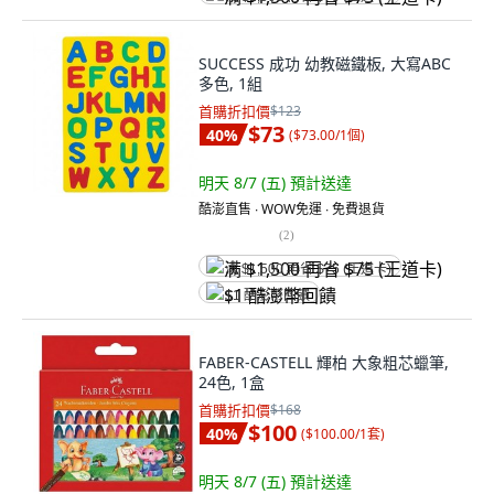
SUCCESS 成功 幼教磁鐵板, 大寫ABC
多色, 1組
首購折扣價
$123
$73
40
%
(
$73.00/1個
)
明天 8/7 (五)
預計送達
酷澎直售 ∙ WOW免運 ∙ 免費退貨
(
2
)
满 $1,500 再省 $75 (王道卡)
$1 酷澎幣回饋
FABER-CASTELL 輝柏 大象粗芯蠟筆,
24色, 1盒
首購折扣價
$168
$100
40
%
(
$100.00/1套
)
明天 8/7 (五)
預計送達