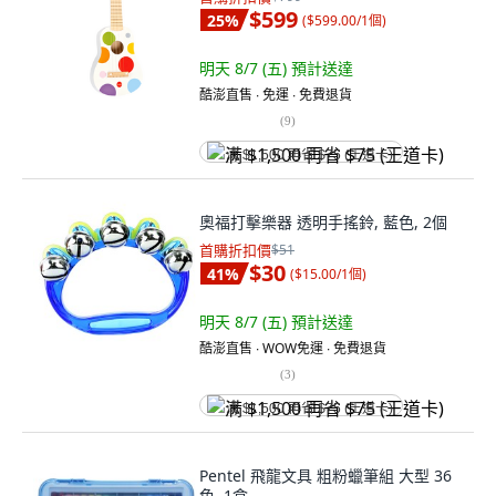
$599
25
%
(
$599.00/1個
)
明天 8/7 (五)
預計送達
酷澎直售 ∙ 免運 ∙ 免費退貨
(
9
)
满 $1,500 再省 $75 (王道卡)
奧福打擊樂器 透明手搖鈴, 藍色, 2個
首購折扣價
$51
$30
41
%
(
$15.00/1個
)
明天 8/7 (五)
預計送達
酷澎直售 ∙ WOW免運 ∙ 免費退貨
(
3
)
满 $1,500 再省 $75 (王道卡)
Pentel 飛龍文具 粗粉蠟筆組 大型 36
色, 1盒