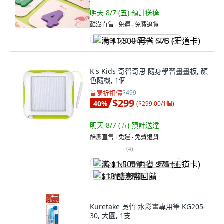
明天 8/7 (五)
預計送達
酷澎直售 ∙ 免運 ∙ 免費退貨
满 $1,500 再省 $75 (王道卡)
K's Kids 奇智奇思 隨身學習畫畫板, 顏
色隨機, 1個
首購折扣價
$499
$299
40
%
(
$299.00/1個
)
明天 8/7 (五)
預計送達
酷澎直售 ∙ 免運 ∙ 免費退貨
(
4
)
满 $1,500 再省 $75 (王道卡)
$13 酷澎幣回饋
Kuretake 吳竹 水彩畫專用筆 KG205-
30, 大圓, 1支