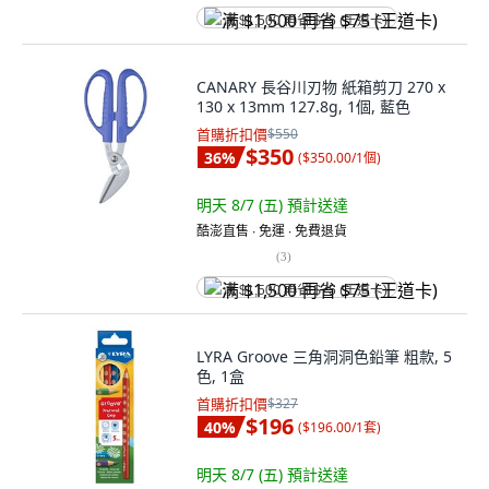
满 $1,500 再省 $75 (王道卡)
CANARY 長谷川刃物 紙箱剪刀 270 x
130 x 13mm 127.8g, 1個, 藍色
首購折扣價
$550
$350
36
%
(
$350.00/1個
)
明天 8/7 (五)
預計送達
酷澎直售 ∙ 免運 ∙ 免費退貨
(
3
)
满 $1,500 再省 $75 (王道卡)
LYRA Groove 三角洞洞色鉛筆 粗款, 5
色, 1盒
首購折扣價
$327
$196
40
%
(
$196.00/1套
)
明天 8/7 (五)
預計送達