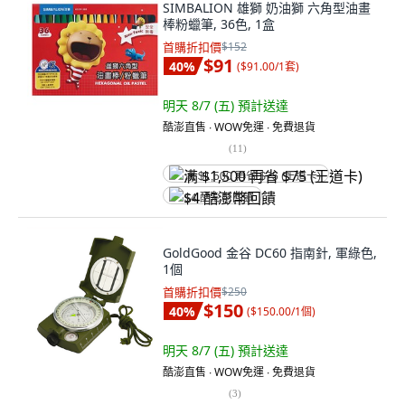
SIMBALION 雄獅 奶油獅 六角型油畫
棒粉蠟筆, 36色, 1盒
首購折扣價
$152
$91
40
%
(
$91.00/1套
)
明天 8/7 (五)
預計送達
酷澎直售 ∙ WOW免運 ∙ 免費退貨
(
11
)
满 $1,500 再省 $75 (王道卡)
$4 酷澎幣回饋
GoldGood 金谷 DC60 指南針, 軍綠色,
1個
首購折扣價
$250
$150
40
%
(
$150.00/1個
)
明天 8/7 (五)
預計送達
酷澎直售 ∙ WOW免運 ∙ 免費退貨
(
3
)