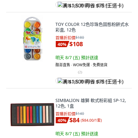
满 $1,500 再省 $75 (王道卡)
TOY COLOR 12色珍珠色固態粉餅式水
彩盒, 12色
首購折扣價
$180
$108
40
%
明天 8/7 (五)
預計送達
酷澎直售 ∙ WOW免運 ∙ 免費退貨
(
2
)
满 $1,500 再省 $75 (王道卡)
SIMBALION 雄獅 軟式粉彩組 SP-12,
12色, 1盒
首購折扣價
$140
$84
40
%
(
$84.00/1套
)
明天 8/7 (五)
預計送達