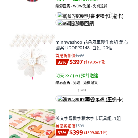
酷澎直售 ∙ WOW免運 ∙ 免費退貨
满 $1,500 再省 $75 (王道卡)
$6 酷澎幣回饋
minhwashop 花朵風車製作套組 愛心
圖案 UDOPP0148, 白色, 20個
首購折扣價
$597
$397
33
%
(
$19.85/1個
)
明天 8/7 (五)
預計送達
酷澎直售 ∙ 免運 ∙ 免費退貨
(
148
)
满 $1,500 再省 $75 (王道卡)
英文字母數字積木字卡玩具組, 1組
首購折扣價
$599
$399
33
%
(
$399.00/1個
)