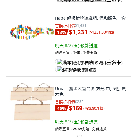
Hape 超級骨牌遊戲組, 混和顏色, 1套
首購折扣價
$1,431
$1,231
13
%
(
$1231.00/1個
)
明天 8/7 (五)
預計送達
酷澎直售 ∙ 免運 ∙ 免費退貨
满 $1,500 再省 $75 (王道卡)
$43 酷澎幣回饋
Uniart 繪畫木質門牌 方形 中, 5個, 原
木色
首購折扣價
$282
$169
40
%
(
$33.80/1個
)
明天 8/7 (五)
預計送達
酷澎直售 ∙ WOW免運 ∙ 免費退貨
(
87
)