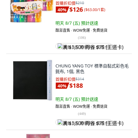
首購折扣價
$210
$126
40
%
(
$63.00/1套
)
明天 8/7 (五)
預計送達
酷澎直售 ∙ WOW免運 ∙ 免費退貨
(
106
)
满 $1,500 再省 $75 (王道卡)
CHUNG YANG TOY 標準自黏式彩色毛
氈布, 1個, 黑色
首購折扣價
$314
$188
40
%
明天 8/7 (五)
預計送達
酷澎直售 ∙ WOW免運 ∙ 免費退貨
(
449
)
满 $1,500 再省 $75 (王道卡)