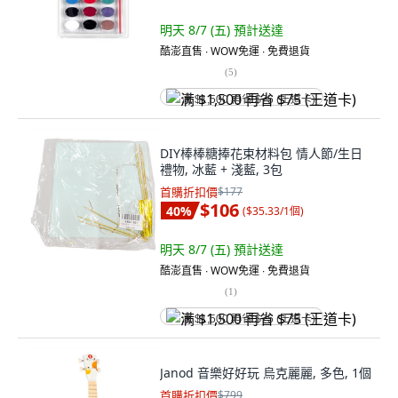
明天 8/7 (五)
預計送達
酷澎直售 ∙ WOW免運 ∙ 免費退貨
(
5
)
满 $1,500 再省 $75 (王道卡)
DIY棒棒糖捧花束材料包 情人節/生日
禮物, 冰藍 + 淺藍, 3包
首購折扣價
$177
$106
40
%
(
$35.33/1個
)
明天 8/7 (五)
預計送達
酷澎直售 ∙ WOW免運 ∙ 免費退貨
(
1
)
满 $1,500 再省 $75 (王道卡)
Janod 音樂好好玩 烏克麗麗, 多色, 1個
首購折扣價
$799