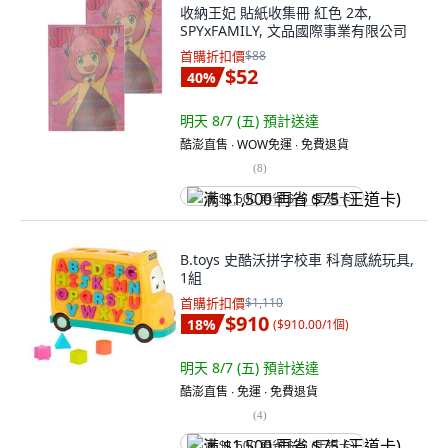
收納王妃 貼紙收集冊 紅色 2本,
SPYxFAMILY, 文品國際事業有限公司
首購折扣價
$88
$52
40
%
明天 8/7 (五)
預計送達
酷澎直售 ∙ WOW免運 ∙ 免費退貨
(
8
)
满 $1,500 再省 $75 (王道卡)
B.toys 史酷沃拼字校車 科育感統玩具,
1組
首購折扣價
$1,110
$910
18
%
(
$910.00/1個
)
明天 8/7 (五)
預計送達
酷澎直售 ∙ 免運 ∙ 免費退貨
(
4
)
满 $1,500 再省 $75 (王道卡)