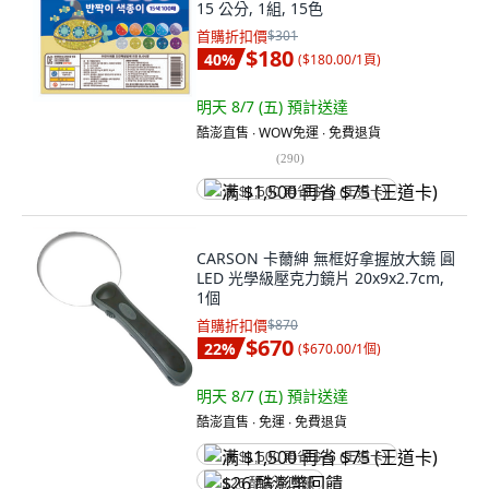
15 公分, 1組, 15色
首購折扣價
$301
$180
40
%
(
$180.00/1頁
)
明天 8/7 (五)
預計送達
酷澎直售 ∙ WOW免運 ∙ 免費退貨
(
290
)
满 $1,500 再省 $75 (王道卡)
CARSON 卡薾紳 無框好拿握放大鏡 圓
LED 光學級壓克力鏡片 20x9x2.7cm,
1個
首購折扣價
$870
$670
22
%
(
$670.00/1個
)
明天 8/7 (五)
預計送達
酷澎直售 ∙ 免運 ∙ 免費退貨
满 $1,500 再省 $75 (王道卡)
$26 酷澎幣回饋