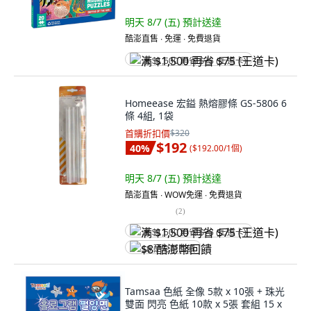
明天 8/7 (五)
預計送達
酷澎直售 ∙ 免運 ∙ 免費退貨
满 $1,500 再省 $75 (王道卡)
Homeease 宏鎰 熱熔膠條 GS-5806 6
條 4組, 1袋
首購折扣價
$320
$192
40
%
(
$192.00/1個
)
明天 8/7 (五)
預計送達
酷澎直售 ∙ WOW免運 ∙ 免費退貨
(
2
)
满 $1,500 再省 $75 (王道卡)
$8 酷澎幣回饋
Tamsaa 色紙 全像 5款 x 10張 + 珠光
雙面 閃亮 色紙 10款 x 5張 套組 15 x