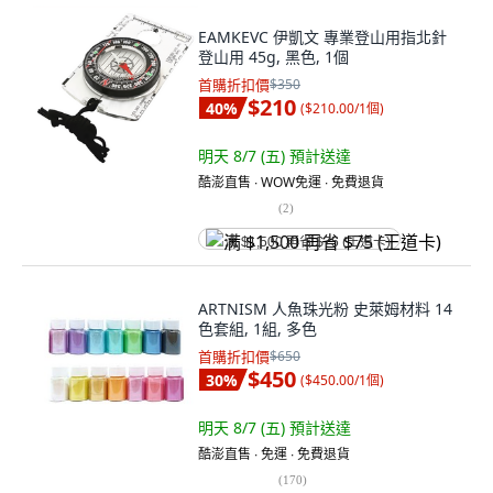
EAMKEVC 伊凱文 專業登山用指北針
登山用 45g, 黑色, 1個
首購折扣價
$350
$210
40
%
(
$210.00/1個
)
明天 8/7 (五)
預計送達
酷澎直售 ∙ WOW免運 ∙ 免費退貨
(
2
)
满 $1,500 再省 $75 (王道卡)
ARTNISM 人魚珠光粉 史萊姆材料 14
色套組, 1組, 多色
首購折扣價
$650
$450
30
%
(
$450.00/1個
)
明天 8/7 (五)
預計送達
酷澎直售 ∙ 免運 ∙ 免費退貨
(
170
)