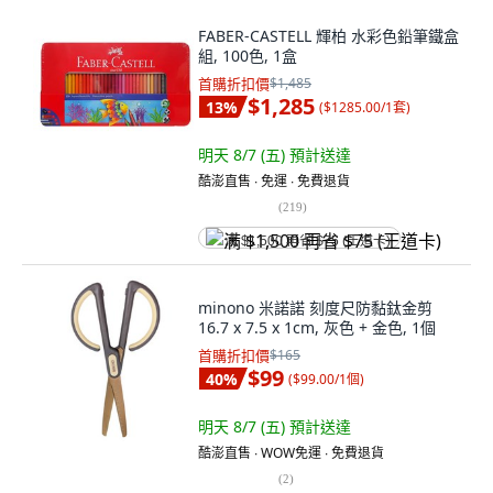
FABER-CASTELL 輝柏 水彩色鉛筆鐵盒
組, 100色, 1盒
首購折扣價
$1,485
$1,285
13
%
(
$1285.00/1套
)
明天 8/7 (五)
預計送達
酷澎直售 ∙ 免運 ∙ 免費退貨
(
219
)
满 $1,500 再省 $75 (王道卡)
minono 米諾諾 刻度尺防黏鈦金剪
16.7 x 7.5 x 1cm, 灰色 + 金色, 1個
首購折扣價
$165
$99
40
%
(
$99.00/1個
)
明天 8/7 (五)
預計送達
酷澎直售 ∙ WOW免運 ∙ 免費退貨
(
2
)