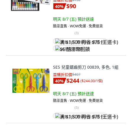
首購折扣價
$90
40
%
明天 8/7 (五)
預計送達
酷澎直售 ∙ WOW免運 ∙ 免費退貨
(
3
)
满 $1,500 再省 $75 (王道卡)
$6 酷澎幣回饋
SES 兒童鋸齒剪刀 00839, 多色, 1組
首購折扣價
$407
$244
40
%
(
$244.00/1個
)
明天 8/7 (五)
預計送達
酷澎直售 ∙ WOW免運 ∙ 免費退貨
(
5
)
满 $1,500 再省 $75 (王道卡)