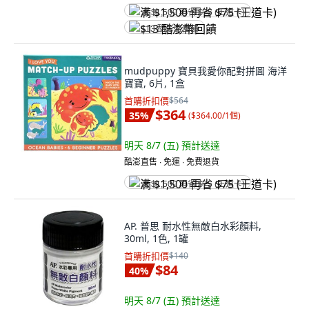
满 $1,500 再省 $75 (王道卡)
$13 酷澎幣回饋
mudpuppy 寶貝我愛你配對拼圖 海洋
寶寶, 6片, 1盒
首購折扣價
$564
$364
35
%
(
$364.00/1個
)
明天 8/7 (五)
預計送達
酷澎直售 ∙ 免運 ∙ 免費退貨
满 $1,500 再省 $75 (王道卡)
AP. 普思 耐水性無敵白水彩顏料,
30ml, 1色, 1罐
首購折扣價
$140
$84
40
%
明天 8/7 (五)
預計送達