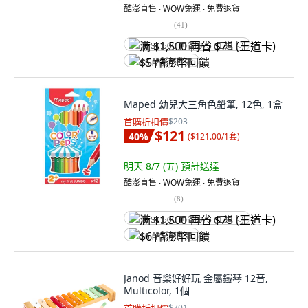
酷澎直售 ∙ WOW免運 ∙ 免費退貨
(
41
)
满 $1,500 再省 $75 (王道卡)
$5 酷澎幣回饋
Maped 幼兒大三角色鉛筆, 12色, 1盒
首購折扣價
$203
$121
40
%
(
$121.00/1套
)
明天 8/7 (五)
預計送達
酷澎直售 ∙ WOW免運 ∙ 免費退貨
(
8
)
满 $1,500 再省 $75 (王道卡)
$6 酷澎幣回饋
Janod 音樂好好玩 金屬鐵琴 12音,
Multicolor, 1個
$701