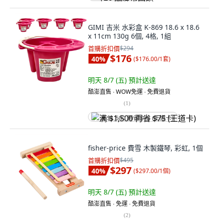
GIMI 吉米 水彩盒 K-869 18.6 x 18.6
x 11cm 130g 6個, 4格, 1組
首購折扣價
$294
$176
40
%
(
$176.00/1套
)
明天 8/7 (五)
預計送達
酷澎直售 ∙ WOW免運 ∙ 免費退貨
(
1
)
满 $1,500 再省 $75 (王道卡)
fisher-price 費雪 木製鐵琴, 彩虹, 1個
首購折扣價
$495
$297
40
%
(
$297.00/1個
)
明天 8/7 (五)
預計送達
酷澎直售 ∙ 免運 ∙ 免費退貨
(
2
)