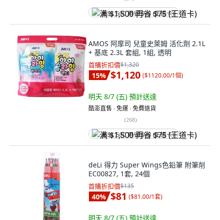
满 $1,500 再省 $75 (王道卡)
AMOS 阿摩司 兒童史萊姆 活化劑 2.1L
+ 基底 2.3L 套組, 1組, 透明
首購折扣價
$1,320
$1,120
15
%
(
$1120.00/1個
)
明天 8/7 (五)
預計送達
酷澎直售 ∙ 免運 ∙ 免費退貨
(
268
)
满 $1,500 再省 $75 (王道卡)
deLi 得力 Super Wings色鉛筆 附筆削
EC00827, 1套, 24個
首購折扣價
$135
$81
40
%
(
$81.00/1套
)
明天 8/7 (五)
預計送達