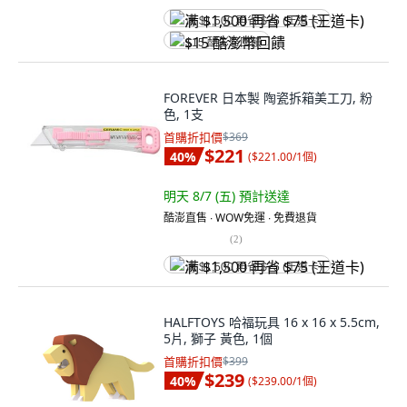
满 $1,500 再省 $75 (王道卡)
$15 酷澎幣回饋
FOREVER 日本製 陶瓷拆箱美工刀, 粉
色, 1支
首購折扣價
$369
$221
40
%
(
$221.00/1個
)
明天 8/7 (五)
預計送達
酷澎直售 ∙ WOW免運 ∙ 免費退貨
(
2
)
满 $1,500 再省 $75 (王道卡)
HALFTOYS 哈福玩具 16 x 16 x 5.5cm,
5片, 獅子 黃色, 1個
首購折扣價
$399
$239
40
%
(
$239.00/1個
)