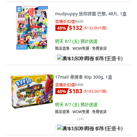
mudpuppy 迷你拼圖 巴黎, 48片, 1盒
首購折扣價
$220
$132
40
%
(
$132.00/1個
)
明天 8/7 (五)
預計送達
酷澎直售 ∙ WOW免運 ∙ 免費退貨
满 $1,500 再省 $75 (王道卡)
17mall 骨牌車 80p 300g, 1盒
首購折扣價
$306
$183
40
%
(
$183.00/1個
)
明天 8/7 (五)
預計送達
酷澎直售 ∙ WOW免運 ∙ 免費退貨
(
14
)
满 $1,500 再省 $75 (王道卡)