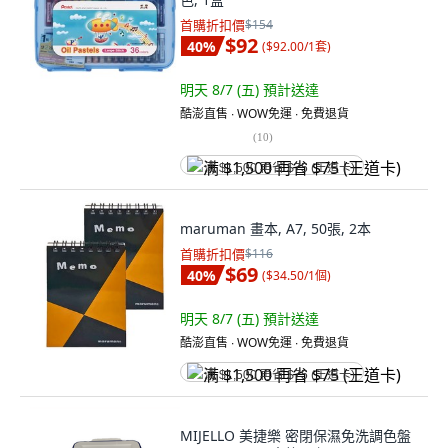
首購折扣價
$154
$92
40
%
(
$92.00/1套
)
明天 8/7 (五)
預計送達
酷澎直售 ∙ WOW免運 ∙ 免費退貨
(
10
)
满 $1,500 再省 $75 (王道卡)
maruman 畫本, A7, 50張, 2本
首購折扣價
$116
$69
40
%
(
$34.50/1個
)
明天 8/7 (五)
預計送達
酷澎直售 ∙ WOW免運 ∙ 免費退貨
满 $1,500 再省 $75 (王道卡)
MIJELLO 美捷樂 密閉保濕免洗調色盤