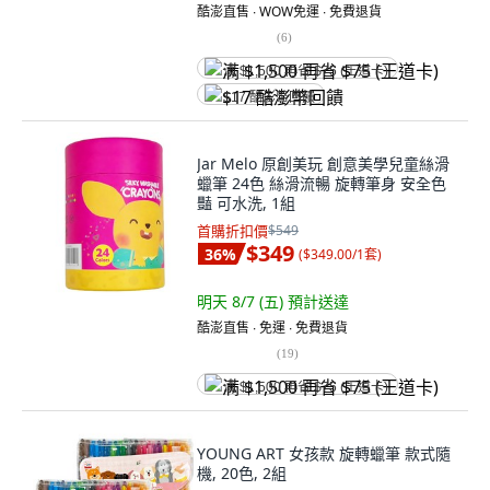
酷澎直售 ∙ WOW免運 ∙ 免費退貨
(
6
)
满 $1,500 再省 $75 (王道卡)
$17 酷澎幣回饋
Jar Melo 原創美玩 創意美學兒童絲滑
蠟筆 24色 絲滑流暢 旋轉筆身 安全色
豔 可水洗, 1組
首購折扣價
$549
$349
36
%
(
$349.00/1套
)
明天 8/7 (五)
預計送達
酷澎直售 ∙ 免運 ∙ 免費退貨
(
19
)
满 $1,500 再省 $75 (王道卡)
YOUNG ART 女孩款 旋轉蠟筆 款式隨
機, 20色, 2組