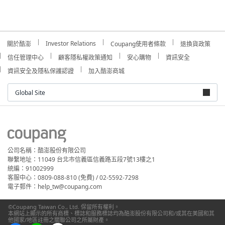
Investor Relations
關於酷澎
Coupang使用者條款
退換貨政策
信任管理中心
顧客隱私權政策通知
安心購物
資訊安全
資訊安全及隱私保護認證
加入酷澎商城
Global Site
公司名稱：酷澎股份有限公司
聯繫地址：11049 台北市信義區信義路五段7號13樓之1
統編：91002999
客服中心：0809-088-810 (免費) / 02-5592-7298
電子郵件：help_tw@coupang.com
©Coupang Taiwan Co., Ltd. 保留所有權利。
本網站上顯示的所有商標、標誌和服務標誌均為酷澎股份有限公司和/或其在美國和其
他國家/地區註冊之關聯公司之所屬財產。