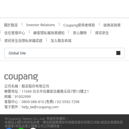
Investor Relations
關於酷澎
Coupang使用者條款
退換貨政策
信任管理中心
顧客隱私權政策通知
安心購物
資訊安全
資訊安全及隱私保護認證
加入酷澎商城
Global Site
公司名稱：酷澎股份有限公司
聯繫地址：11049 台北市信義區信義路五段7號13樓之1
統編：91002999
客服中心：0809-088-810 (免費) / 02-5592-7298
電子郵件：help_tw@coupang.com
©Coupang Taiwan Co., Ltd. 保留所有權利。
本網站上顯示的所有商標、標誌和服務標誌均為酷澎股份有限公司和/或其在美國和其
他國家/地區註冊之關聯公司之所屬財產。