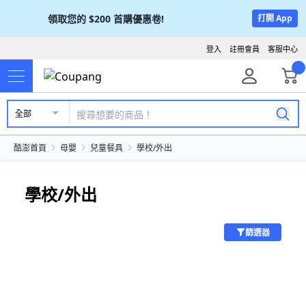
領取您的
$200
首購優惠卷!
打開 App
登入
註冊會員
客服中心
全部
酷澎首頁
母嬰
兒童餐具
學校/外出
學校/外出
篩選器