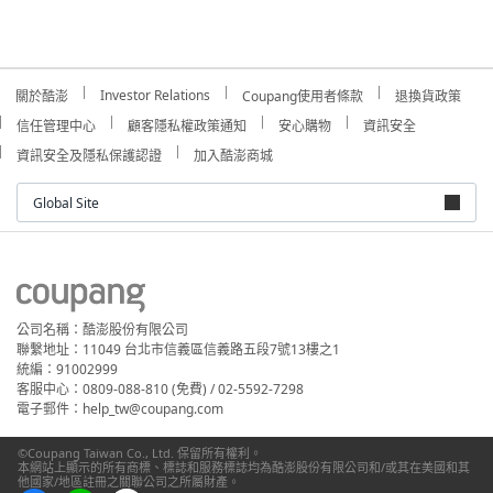
Investor Relations
關於酷澎
Coupang使用者條款
退換貨政策
信任管理中心
顧客隱私權政策通知
安心購物
資訊安全
資訊安全及隱私保護認證
加入酷澎商城
Global Site
公司名稱：酷澎股份有限公司
聯繫地址：11049 台北市信義區信義路五段7號13樓之1
統編：91002999
客服中心：0809-088-810 (免費) / 02-5592-7298
電子郵件：help_tw@coupang.com
©Coupang Taiwan Co., Ltd. 保留所有權利。
本網站上顯示的所有商標、標誌和服務標誌均為酷澎股份有限公司和/或其在美國和其
他國家/地區註冊之關聯公司之所屬財產。