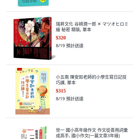
瑞昇文化 谷崎潤一郎 ✕ マツオヒロミ
繪 秘密 精裝, 單本
$320
8/19
預計送達
小五南 陳安如老師的小學生寫日記技
巧課, 單本
$315
8/19
預計送達
世一 國小高年級作文 作文從善用詞彙
成高手, 國小作文(一篇文章3年級)