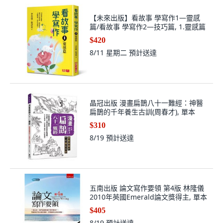
【未來出版】看故事 學寫作1—靈感
篇/看故事 學寫作2—技巧篇, 1.靈感篇
$420
8/11 星期二
預計送達
晶冠出版 漫畫扁鵲八十一難經：神醫
扁鵲的千年養生古訓(周春才), 單本
$310
8/19
預計送達
五南出版 論文寫作要領 第4版 林隆儀
2010年英國Emerald論文獎得主, 單本
$405
8/19
預計送達