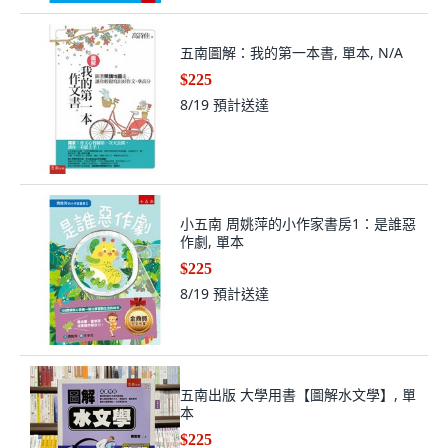
五南圖解：我的第一本書, 單本, N/A
$225
8/19
預計送達
小五南 周姚萍的小作家書房1：是誰惡
作劇, 單本
$225
8/19
預計送達
五南出版 大學用書【圖解水文學】, 單
本
$225