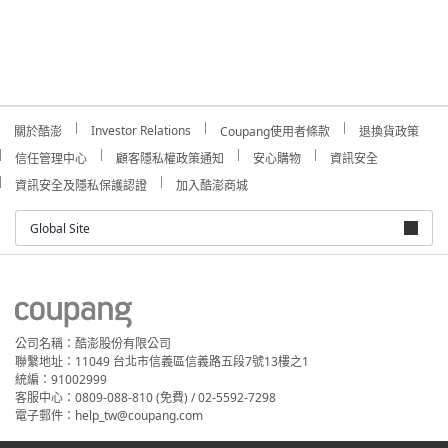
Investor Relations
關於酷澎
Coupang使用者條款
退換貨政策
信任管理中心
顧客隱私權政策通知
安心購物
資訊安全
資訊安全及隱私保護認證
加入酷澎商城
Global Site
公司名稱：酷澎股份有限公司
聯繫地址：11049 台北市信義區信義路五段7號13樓之1
統編：91002999
客服中心：0809-088-810 (免費) / 02-5592-7298
電子郵件：help_tw@coupang.com