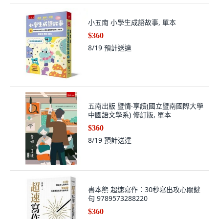
小五南 小學生成語故事, 單本
$360
8/19
預計送達
五南出版 暨情‧享讀(國立暨南國際大學
中國語文學系) 修訂版, 單本
$360
8/19
預計送達
書本熊 超速寫作：30秒寫出攻心關鍵
句 9789573288220
$360