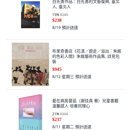
白先勇作品：白先勇的文藝復興, 臺北
人, 臺北人
15
%
$280
$238
8/19
預計送達
布里奇書店《花漾／遊走／溢出：朱銘
的色彩人間》朱銘藝術作品集, 詳見包
裝
$945
8/12 星期三
預計送達
愛在病房蔓延（謝佳真 著）兒童書籍
溫馨感人 培養同理心
21
%
$300
$237
8/11 星期二
預計送達