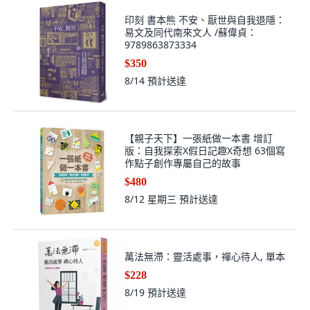
印刻 書本熊 不安、厭世與自我退隱：
易文及同代南來文人 /蘇偉貞：
9789863873334
$350
8/14
預計送達
【親子天下】一張紙做一本書 增訂
版：自我探索X假日記趣X奇想 63個寫
作點子創作專屬自己的故事
$480
8/12 星期三
預計送達
萬法無滯：靈活處事，禪心待人, 單本
$228
8/19
預計送達