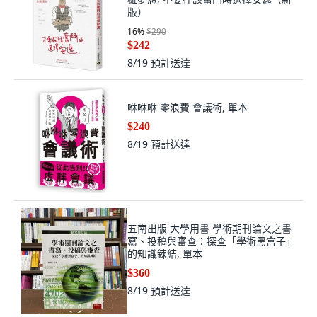
版）
16
%
$290
$242
8/19
預計送達
咻咻咻 零浪費 會議術, 單本
$240
8/19
預計送達
五南出版 大學用書 學術期刊論文之書
寫、投稿與審查：探查「學術黑盒子」
的知識鍊結, 單本
$360
8/19
預計送達