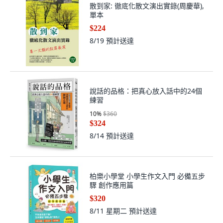
散到家: 徹底化散文演出實錄(周慶華),
單本
$224
8/19
預計送達
說話的品格：把真心放入話中的24個
練習
10
%
$360
$324
8/14
預計送達
柏樂小學堂 小學生作文入門 必備五步
驟 創作應用篇
$320
8/11 星期二
預計送達