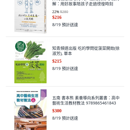
解：用好故事陪孩子走過徬徨時刻
22
%
$280
$216
8/19
預計送達
知青頻道出版 吃的學問從菠菜開始(徐
淑芳), 單本
$215
8/19
預計送達
五南 書本熊 素養導向系列叢書：高中
藝術生活教材教法 9789865461843
$300
8/19
預計送達