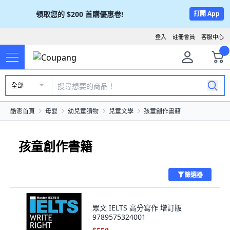
領取您的
$200
首購優惠卷!
打開 App
登入
註冊會員
客服中心
全部
酷澎首頁
母嬰
幼兒童讀物
兒童文學
孩童創作書籍
孩童創作書籍
篩選器
眾文 IELTS 高分寫作 增訂版
9789575324001