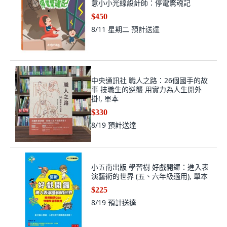
意小小光線設計師：停電驚魂記
$450
8/11 星期二
預計送達
中央通訊社 職人之路：26個國手的故
事 技職生的逆襲 用實力為人生開外
掛!, 單本
$330
8/19
預計送達
小五南出版 學習樹 好戲開鑼：進入表
演藝術的世界 (五、六年級適用), 單本
$225
8/19
預計送達