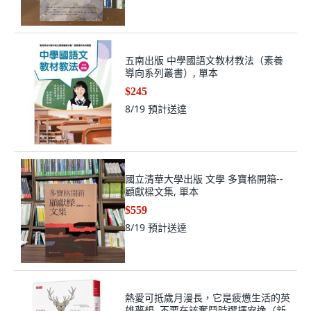
五南出版 中學國語文教材教法（素養
導向系列叢書）, 單本
$245
8/19
預計送達
國立清華大學出版 文學 多寶格開箱--
顧獻樑文集, 單本
$559
8/19
預計送達
熱愛可抵歲月漫長，它是疲憊生活的英
雄夢想, 不要在該奮鬥時選擇安逸（新