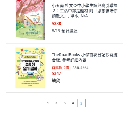
小五南 桂文亞中小學生讀與寫引導課
２：生活中都是題材 附「思想貓陪你
讀散文」, 單本, N/A
$288
8/19
預計送達
TheRoadBooks 小學首次日記抄寫統
合版, 參考詳細內容
首購折扣價
38
%
$564
$347
缺貨
1
2
3
4
5