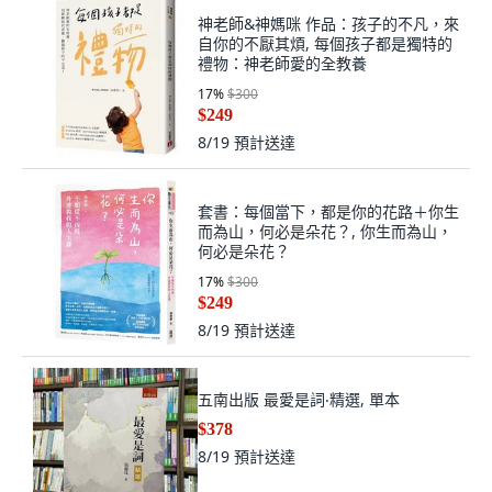
神老師&神媽咪 作品：孩子的不凡，來
自你的不厭其煩, 每個孩子都是獨特的
禮物：神老師愛的全教養
17
%
$300
$249
8/19
預計送達
套書：每個當下，都是你的花路＋你生
而為山，何必是朵花？, 你生而為山，
何必是朵花？
17
%
$300
$249
8/19
預計送達
五南出版 最愛是詞‧精選, 單本
$378
8/19
預計送達