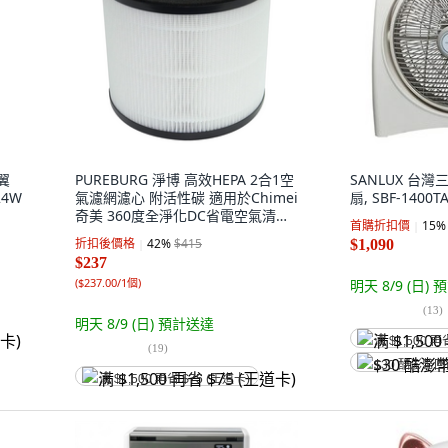
翼
PUREBURG 淨博 高效HEPA 2合1空
SANLUX 台灣
24W
氣濾網濾心 附活性碳 適用於Chimei
扇, SBF-1400T
奇美 360度全淨化DC省電空氣清淨
首購折扣價
15
%
機 AP-03SRC1, 1個, 1202-01
折扣後價格
42
%
$415
$1,090
$237
(
$237.00/1個
)
明天 8/9 (日)
預
(
13
)
明天 8/9 (日)
預計送達
满 $1,500 再
(
19
)
$30 酷澎幣
满 $1,500 再省 $75 (王道卡)