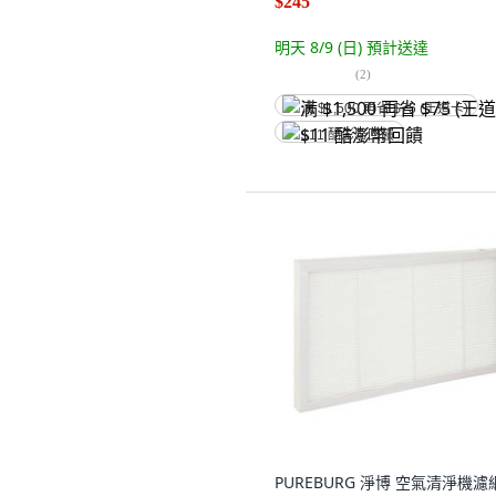
$245
明天 8/9 (日)
預計送達
(
2
)
满 $1,500 再省 $75 (王道卡)
$11 酷澎幣回饋
PUREBURG 淨博 空氣清淨機濾