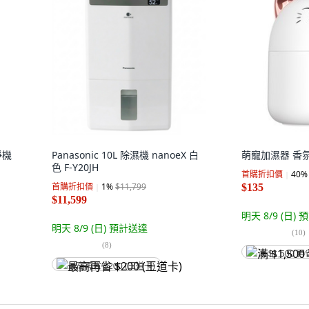
淨機
Panasonic 10L 除濕機 nanoeX 白
萌寵加濕器 香氛機
色 F-Y20JH
首購折扣價
40
%
首購折扣價
1
%
$11,799
$135
$11,599
明天 8/9 (日)
預
明天 8/9 (日)
預計送達
(
10
)
(
8
)
满 $1,500 再
最高再省 $200 (王道卡)