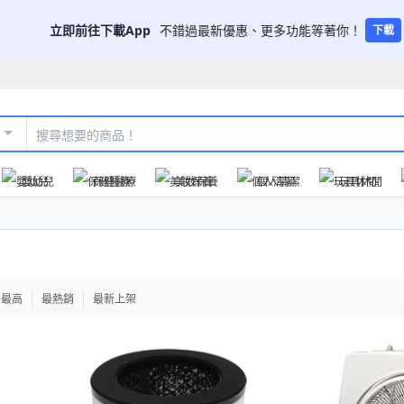
立即前往下載App
不錯過最新優惠、更多功能等著你！
下載
嬰幼兒
保健醫療
美妝保養
個人清潔
玩具休閒
格最高
最熱銷
最新上架