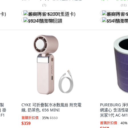
(
7
)
(
11
)
最高再省 $200 (王道卡)
最高再省 $86
$924 酷澎幣回饋
$54 酷澎幣
敷製
CYKE 可折疊製冷冰敷風扇 附充電
PUREBURG 
 掛
線, 奶茶色, 656 MINI
網濾心 含活性碳
F1
米家1代 AC-M1-
首購折扣價
35
%
$559
M6-SC/Pro AC
首購折扣價
40
%
$359
PURPLE-01