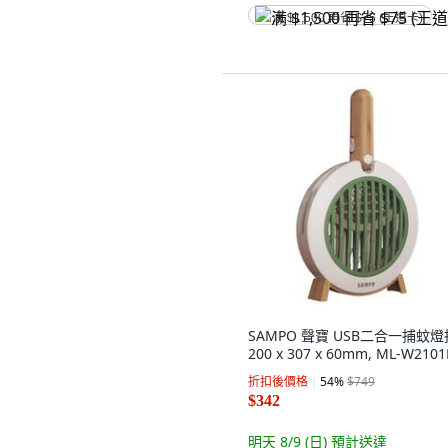
满 $1,500 再省 $75 (王道卡)
SAMPO 聲寶 USB二合一捕蚊燈
200 x 307 x 60mm, ML-W2101
折扣後價格
54
%
$749
$342
明天 8/9 (日)
預計送達