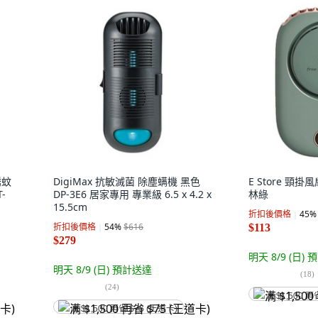
誘蚊
DigiMax 抗敏滅菌 除塵螨機 黑色
E Store 頸掛風扇
-
DP-3E6 居家專用 專業級 6.5 x 4.2 x
林綠
15.5cm
折扣後價格
45
%
折扣後價格
54
%
$616
$113
$279
明天 8/9 (日)
預
明天 8/9 (日)
預計送達
(
18
)
(
24
)
满 $1,500 再
满 $1,500 再省 $75 (王道卡)