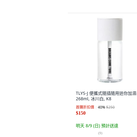
TLYS-J 便攜式隨插隨用迷你加
268ml, 冰川白, K8
首購折扣價
40
%
$250
$150
明天 8/9 (日)
預計送達
(
9
)