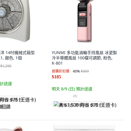
三洋 14吋機械式箱型
YUNMI 多功能渦輪手持風扇 冰瓷製
A1, 銀色, 1個
冷半導體風扇 100檔可調節, 粉色,
K-801
$1,290
首購折扣價
40
%
$309
$185
計送達
明天 8/9 (日)
預計送達
(
8
)
省 $75 (王道卡)
满 $1,500 再省 $75 (王道卡)
回饋