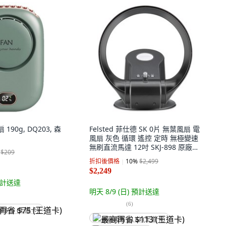
 190g, DQ203, 森
Felsted 菲仕德 SK 0片 無葉風扇 電
風扇 灰色 循環 遙控 定時 無極變速
無刷直流馬達 12吋 SKJ-898 原廠保
$209
固
折扣後價格
10
%
$2,499
$2,249
計送達
明天 8/9 (日)
預計送達
(
6
)
省 $75 (王道卡)
最高再省 $113 (王道卡)