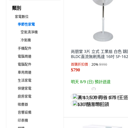
類別
家電數位
季節性家電
空氣清淨機
冷氣機
手機配件
尚朋堂 3片 立式 工業扇 白色 鷗
BLDC直流無刷馬達 16吋 SF-16
電腦周邊
電腦配件
首購折扣價
20
%
$990
$790
車用周邊
生活家電
明天 8/9 (日)
預計送達
保健家電
(
7
)
廚房家電
满 $1,500 再省 $75 (王道卡)
吸塵器
$30 酷澎幣回饋
音響設備
印表機