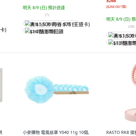
$268
(
$268.00/1個
)
明天 8/9 (日)
預計送達
(
7
)
明天 8/9 (日)
預
满 $1,500 再省 $75 (王道卡)
(
20
)
$14 酷澎幣回饋
满 $1,500 再
$13 酷澎幣
網
小麥購物 電風扇罩 Y040 11g 10個,
RASTO RK