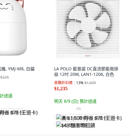
, YMJ-M8, 白貓
LA POLO 藍普諾 DC直流節能吸排
扇 12吋 20W, LAN1-1206, 白色
$225
首購折扣價
13
%
$1,435
$1,235
計送達
明天 8/9 (日)
預計送達
(
9
)
省 $75 (王道卡)
满 $1,500 再省 $75 (王道卡)
$43 酷澎幣回饋