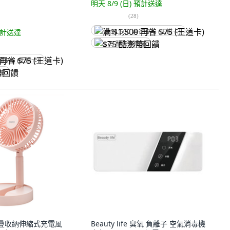
明天 8/9 (日)
預計送達
(
28
)
計送達
满 $1,500 再省 $75 (王道卡)
$75 酷澎幣回饋
省 $75 (王道卡)
回饋
8 摺疊收納伸縮式充電風
Beauty life 臭氧 負離子 空氣消毒機