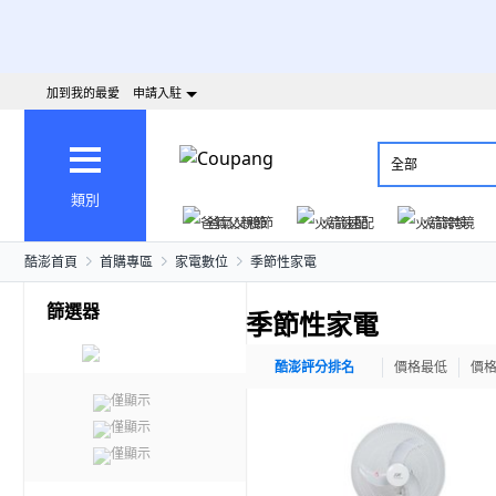
加到我的最愛
申請入駐
全部
類別
爸氣父親節
火箭速配
火箭跨境
酷澎首頁
首購專區
家電數位
季節性家電
篩選器
季節性家電
酷澎評分排名
價格最低
價
僅顯示
僅顯示
僅顯示