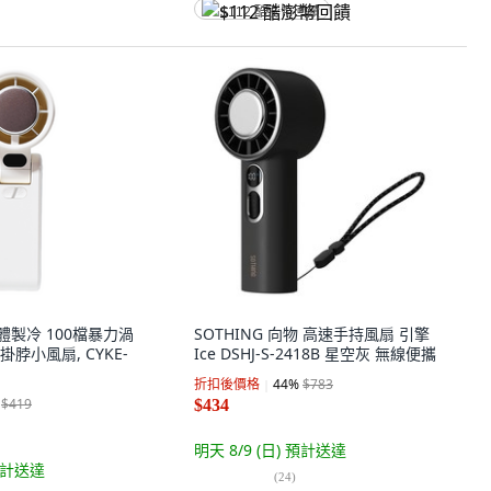
$112 酷澎幣回饋
導體製冷 100檔暴力渦
SOTHING 向物 高速手持風扇 引擎
脖小風扇, CYKE-
Ice DSHJ-S-2418B 星空灰 無線便攜
折扣後價格
44
%
$783
$419
$434
明天 8/9 (日)
預計送達
計送達
(
24
)