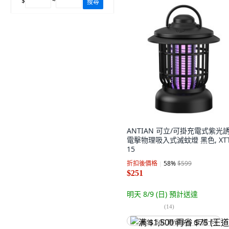
$
~
搜尋
ANTIAN 可立/可掛充電式紫光
電擊物理吸入式滅蚊燈 黑色, XTT
15
折扣後價格
58
%
$599
$251
明天 8/9 (日)
預計送達
(
14
)
满 $1,500 再省 $75 (王道卡)