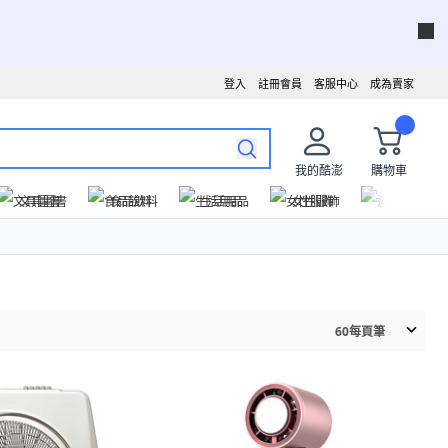
登入
註冊會員
客服中心
成為賣家
我的酷澎
購物車
文具圖書
食品飲料
生活用品
女性服飾
運動戶外
60
每頁筆