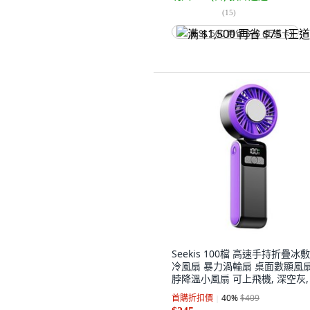
(
15
)
满 $1,500 再省 $75 (王道卡)
Seekis 100檔 高速手持折疊冰
冷風扇 暴力渦輪扇 桌面數顯風扇
脖降溫小風扇 可上飛機, 深空灰, 
首購折扣價
40
%
$409