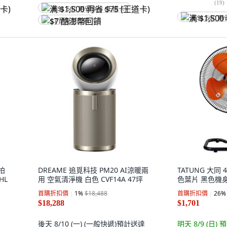
(
19
)
满 $1,500 再省 $75 (王道卡)
满 $1,500 再
$7 酷澎幣回饋
拍
DREAME 追覓科技 PM20 AI涼暖兩
TATUNG 大同
HL
用 空氣清淨機 白色 CVF14A 47坪
色葉片 黑色機身 1
首購折扣價
1
%
$18,488
首購折扣價
26
%
$18,288
$1,701
後天 8/10 (一)
(一般快遞)
預計送達
明天 8/9 (日)
預