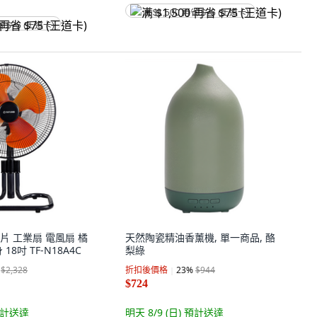
满 $1,500 再省 $75 (王道卡)
省 $75 (王道卡)
 4片 工業扇 電風扇 橘
天然陶瓷精油香薰機, 單一商品, 酪
8吋 TF-N18A4C
梨綠
$2,328
折扣後價格
23
%
$944
$724
計送達
明天 8/9 (日)
預計送達