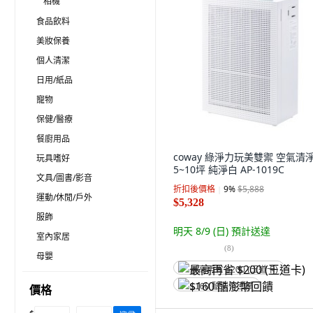
相機
食品飲料
美妝保養
個人清潔
日用/紙品
寵物
保健/醫療
餐廚用品
coway 綠淨力玩美雙禦 空氣清
玩具嗜好
5~10坪 純淨白 AP-1019C
文具/圖書/影音
折扣後價格
9
%
$5,888
運動/休閒/戶外
$5,328
服飾
明天 8/9 (日)
預計送達
室內家居
(
8
)
母嬰
最高再省 $200 (王道卡)
$160 酷澎幣回饋
價格