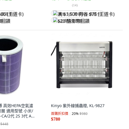
(
14
)
 (王道卡)
满 $1,500 再省 $75 (王道卡)
回饋
$23 酷澎幣回饋
淨博 高效HEPA空氣濾
Kinyo 紫外線捕蟲燈, KL-9827
層 適用型號 小米/
首購折扣價
20
%
$980
CA/2代 2S 3代 AC-
$780
-M3-CA, 1個,
$448