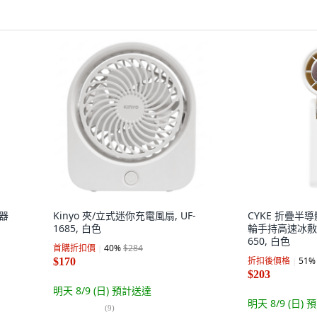
濕器
Kinyo 夾/立式迷你充電風扇, UF-
CYKE 折疊半
1685, 白色
輪手持高速冰敷掛
650, 白色
首購折扣價
40
%
$284
折扣後價格
51
%
$170
$203
明天 8/9 (日)
預計送達
明天 8/9 (日)
預
(
9
)