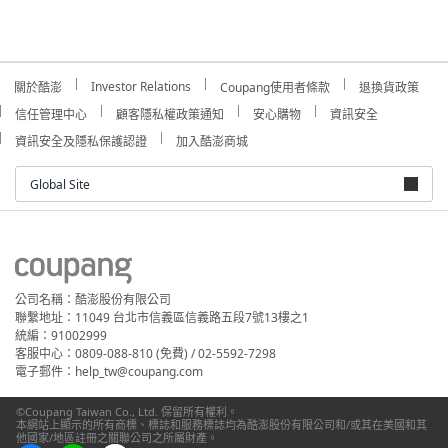
Investor Relations
關於酷澎
Coupang使用者條款
退換貨政策
信任管理中心
顧客隱私權政策通知
安心購物
資訊安全
資訊安全及隱私保護認證
加入酷澎商城
Global Site
公司名稱：酷澎股份有限公司
聯繫地址：11049 台北市信義區信義路五段7號13樓之1
統編：91002999
客服中心：0809-088-810 (免費) / 02-5592-7298
電子郵件：help_tw@coupang.com
©Coupang Taiwan Co., Ltd. 保留所有權利。
本網站上顯示的所有商標、標誌和服務標誌均為酷澎股份有限公司和/或其在美國和其
他國家/地區註冊之關聯公司之所屬財產。