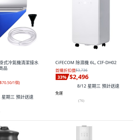
ls 壁掛式冷氣機清潔接水
CiFECOM 除濕機 6L, CIF-DH02
一商品
首購折扣價
$3,736
$2,496
33
%
$70.50/1個
)
8/12 星期三
預計送達
免運
12 星期三
預計送達
(
76
)
)