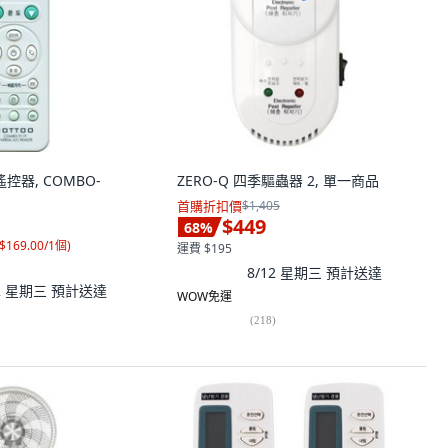
遙控器, COMBO-
ZERO-Q 四季驅蟲器 2, 單一商品
首購折扣價
$1,405
$449
68
%
$169.00/1個
)
運費 $195
8/12 星期三
預計送達
12 星期三
預計送達
WOW免運
(
218
)