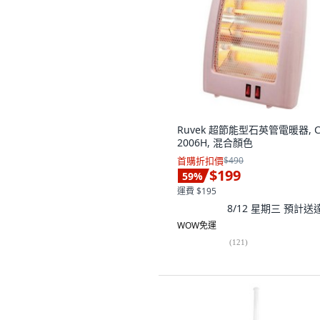
Ruvek 超節能型石英管電暖器, C
2006H, 混合顏色
首購折扣價
$490
$199
59
%
運費 $195
8/12 星期三
預計送
WOW免運
(
121
)