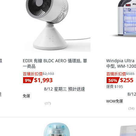
濕
EDIR 有線 BLDC AERO 循環扇, 單
Windpia Ultr
一商品
中型, WM-120
首購折扣價
$2,193
首購折扣價
$585
$1,993
$255
9
%
56
%
運費 $195
8/12 星期三
預計送達
達
8/
免運
WOW免運
(
17
)
(
34
)