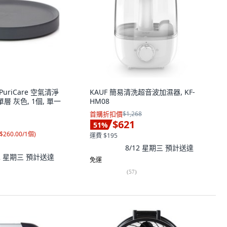
G PuriCare 空氣清淨
KAUF 簡易清洗超音波加濕器, KF-
層 灰色, 1個, 單一
HM08
首購折扣價
$1,268
$621
51
%
$260.00/1個
)
運費 $195
8/12 星期三
預計送達
12 星期三
預計送達
免運
(
57
)