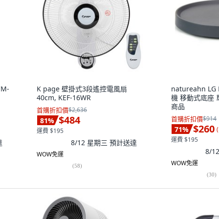
M-
K page 壁掛式3段遙控電風扇
natureahn L
40cm, KEF-16WR
機 移動式底座 單
商品
首購折扣價
$2,636
$484
首購折扣價
$914
81
%
$260
71
%
(
運費 $195
運費 $195
達
8/12 星期三
預計送達
8/
WOW免運
WOW免運
(
58
)
(
30
)