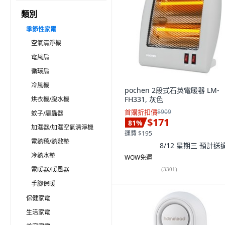
類別
季節性家電
空氣清淨機
電風扇
循環扇
冷風機
pochen 2段式石英電暖器 LM-
FH331, 灰色
烘衣機/脫水機
首購折扣價
$909
蚊子/驅蟲器
$171
81
%
加濕器/加濕空氣清淨機
運費 $195
電熱毯/熱敷墊
8/12 星期三
預計送
冷熱水墊
WOW免運
電暖器/暖風器
(
3301
)
手腳保暖
保健家電
生活家電