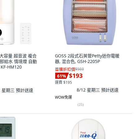
熱 大容量 超音波 複合
GOSS 2段式石英管Petty迷你電暖
上部給水 情境燈 自動
器, 混合色, GSH-2205P
KF-HM120
首購折扣價
$503
$193
61
%
運費 $195
8/12 星期三
預計送達
12 星期三
預計送達
WOW免運
(
25
)