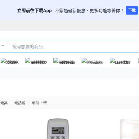
立即前往下載App
不錯過最新優惠、更多功能等著你！
下載
嬰幼兒
保健醫療
美妝保養
個人清潔
玩具休閒
格最高
最熱銷
最新上架