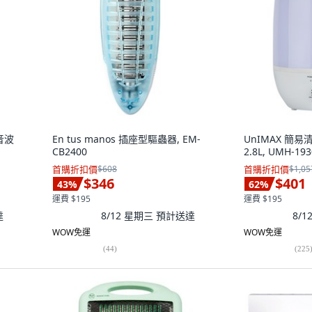
超音波
En tus manos 插座型驅蟲器, EM-
UnIMAX 簡
CB2400
2.8L, UMH-19
首購折扣價
$608
首購折扣價
$1,05
$346
$401
43
%
62
%
運費 $195
運費 $195
達
8/12 星期三
預計送達
8/
WOW免運
WOW免運
(
44
)
(
225