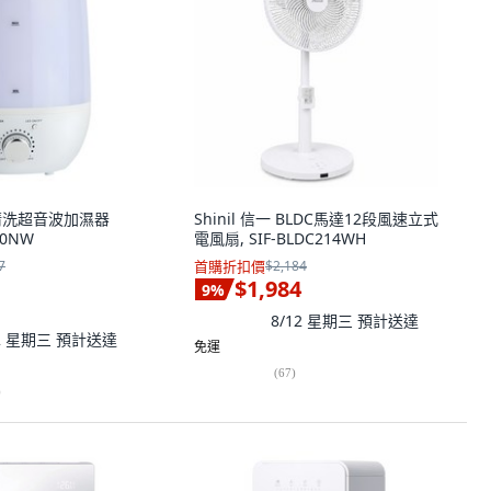
易清洗超音波加濕器
Shinil 信一 BLDC馬達12段風速立式
30NW
電風扇, SIF-BLDC214WH
7
首購折扣價
$2,184
$1,984
9
%
8/12 星期三
預計送達
12 星期三
預計送達
免運
(
67
)
)