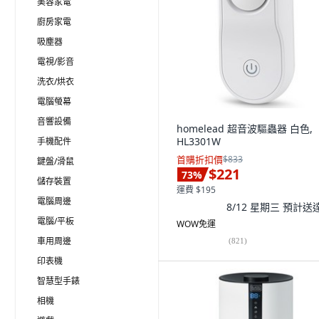
美容家電
廚房家電
吸塵器
電視/影音
洗衣/烘衣
電腦螢幕
音響設備
homelead 超音波驅蟲器 白色,
HL3301W
手機配件
首購折扣價
$833
鍵盤/滑鼠
$221
73
%
儲存裝置
運費 $195
電腦周邊
8/12 星期三
預計送
電腦/平板
WOW免運
車用周邊
(
821
)
印表機
智慧型手錶
相機