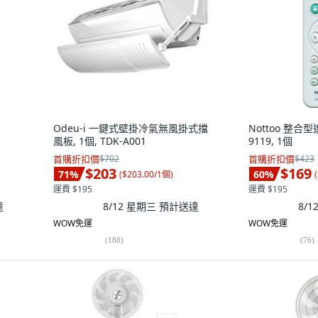
Odeu-i 一鍵式壁掛冷氣無風掛式擋
Nottoo 整合型
風板, 1個, TDK-A001
9119, 1個
首購折扣價
$702
首購折扣價
$423
$203
$169
71
%
60
%
(
$203.00/1個
)
(
運費 $195
運費 $195
達
8/12 星期三
預計送達
8/
WOW免運
WOW免運
(
188
)
(
76
)