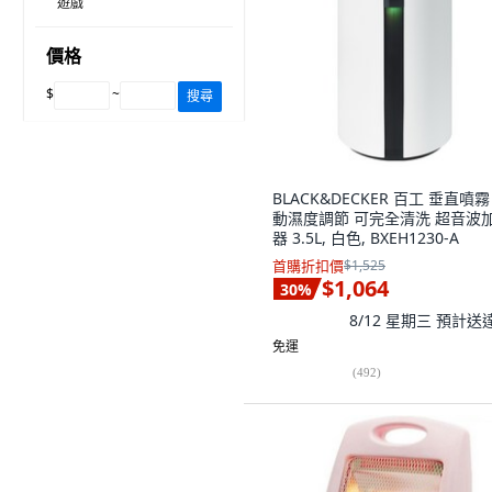
遊戲
價格
$
~
搜尋
BLACK&DECKER 百工 垂直噴霧
動濕度調節 可完全清洗 超音波
器 3.5L, 白色, BXEH1230-A
首購折扣價
$1,525
$1,064
30
%
8/12 星期三
預計送
免運
(
492
)