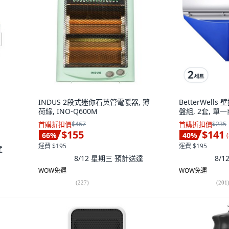
INDUS 2段式迷你石英管電暖器, 薄
BetterWel
荷綠, INO-Q600M
盤組, 2套, 單
首購折扣價
$467
首購折扣價
$235
$155
$141
66
%
40
%
(
運費 $195
運費 $195
達
8/12 星期三
預計送達
8/
WOW免運
WOW免運
(
227
)
(
201