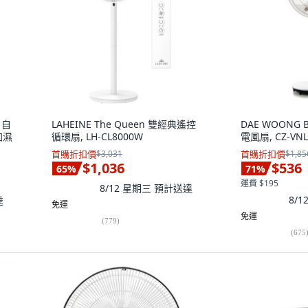
 自
LAHEINE The Queen 雙經典遙控
DAE WOONG
加濕
循環扇, LH-CL8000W
電風扇, CZ-VNL
首購折扣價
$3,031
首購折扣價
$1,85
$1,036
$536
65
%
71
%
運費 $195
8/12 星期三
預計送達
8/
達
免運
免運
(
779
)
(
675