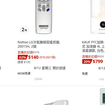
Nottoo LG冷氣機相容遙控器,
KAUF PTC加
20015H, 2個
式 加濕器 4L 
濕度調節, 白色, 
首購折扣價
$376
$140
首購折扣價
$999
62
%
(
$70.00/1個
)
$799
20
%
運費 $195
達
8/12 星期三
預計送達
8/
WOW免運
免運
(
2854
)
(
74
)