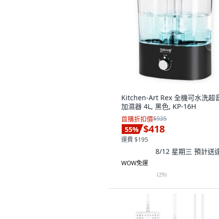
Kitchen-Art Rex 全機可水洗
加濕器 4L, 黑色, KP-16H
首購折扣價
$935
$418
55
%
運費 $195
8/12 星期三
預計送
WOW免運
(
29
)