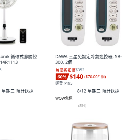
 Bonik 循環式腳觸控
DAWA 三星免設定冷氣遙控器, SB-
14R1113
300, 2個
6
首購折扣價
$352
$140
60
%
(
$70.00/1個
)
運費 $195
12 星期三
預計送達
8/12 星期三
預計送達
WOW免運
)
(
554
)