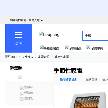
加到我的最愛
申請入駐
全部
類別
爸氣父親節
火箭速配
火箭跨境
酷澎首頁
火箭跨境
家電數位
季節性家電
篩選器
季節性家電
酷澎評分排名
價格最低
價
僅顯示
僅顯示
僅顯示