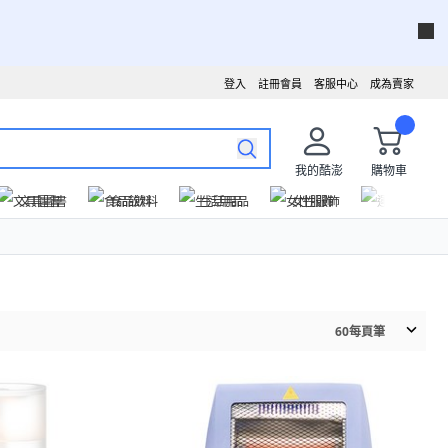
登入
註冊會員
客服中心
成為賣家
我的酷澎
購物車
文具圖書
食品飲料
生活用品
女性服飾
運動戶外
60
每頁筆