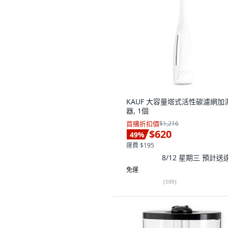
KAUF 大容量塔式活性碳濾網加
器, 1個
首購折扣價
$1,216
$620
49
%
運費 $195
8/12 星期三
預計送
免運
(
109
)