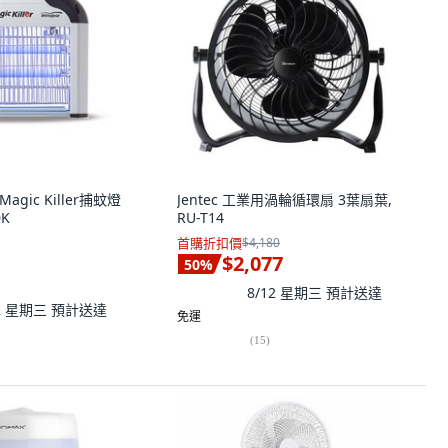
a Magic Killer捕蚊燈
Jentec 工業用渦輪循環扇 3葉扇葉,
0K
RU-T14
首購折扣價
$4,180
$2,077
50
%
8/12 星期三
預計送達
12 星期三
預計送達
免運
(
15
)