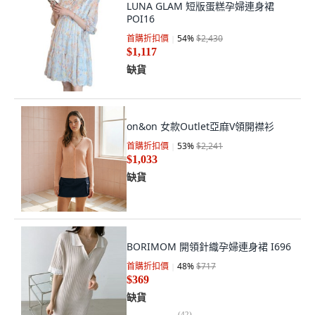
LUNA GLAM 短版蛋糕孕婦連身裙
POI16
首購折扣價
54
%
$2,430
$1,117
缺貨
on&on 女款Outlet亞麻V領開襟衫
首購折扣價
53
%
$2,241
$1,033
缺貨
BORIMOM 開領針織孕婦連身裙 I696
首購折扣價
48
%
$717
$369
缺貨
(
42
)