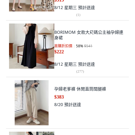
8/12 星期三
預計送達
(
1
)
BORIMOM 女款大尺碼公主袖孕婦連
身裙
首購折扣價
58
%
$541
$222
8/12 星期三
預計送達
(
277
)
孕婦老爹褲 休閒直筒闊腿褲
$383
8/20
預計送達