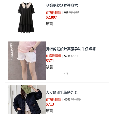
孕婦網紗短袖連身裙
首購折扣價
6
%
$3,097
$2,897
缺貨
獨特剪裁設計高腰孕婦牛仔短褲
首購折扣價
57
%
$881
$371
缺貨
(
1
)
大尺碼刷毛絎縫外套
首購折扣價
40
%
$1,189
$713
缺貨