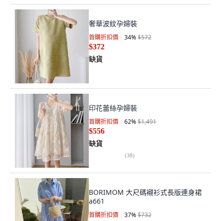
奢華波紋孕婦裝
首購折扣價
34
%
$572
$372
缺貨
印花蕾絲孕婦裝
首購折扣價
62
%
$1,491
$556
缺貨
(
38
)
BORIMOM 大尺碼襯衫式長版連身裙
a661
首購折扣價
37
%
$732