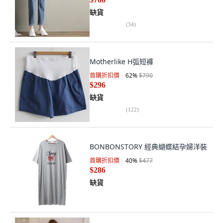
缺貨
(
34
)
Motherlike H弧短褲
首購折扣價
62
%
$790
$296
缺貨
(
122
)
BONBONSTORY 經典蝴蝶結孕婦洋裝
首購折扣價
40
%
$477
$286
缺貨