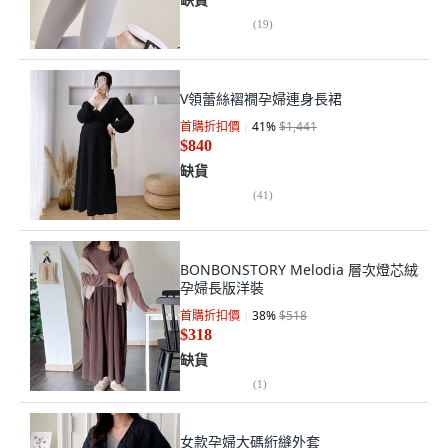
(
19
)
V領蕾絲褶襉孕婦連身長裙
首購折扣價
41
%
$1,441
$840
缺貨
(
41
)
BONBONSTORY Melodia 層次燈芯絨
孕婦長版洋裝
首購折扣價
38
%
$518
$318
缺貨
(
1
)
女款孕婦大碼絎縫外套