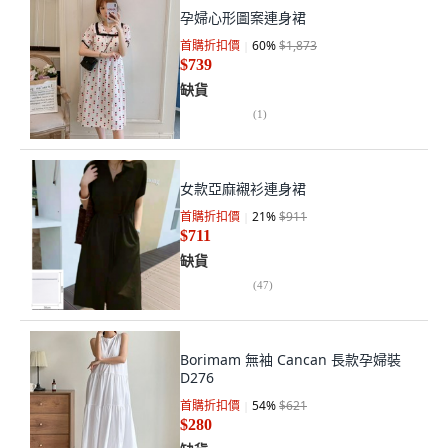
孕婦心形圖案連身裙
首購折扣價
60
%
$1,873
$739
缺貨
(
1
)
女款亞麻襯衫連身裙
首購折扣價
21
%
$911
$711
缺貨
(
47
)
Borimam 無袖 Cancan 長款孕婦裝
D276
首購折扣價
54
%
$621
$280