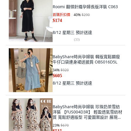
Roomi 翻領針織孕婦長版洋裝 C063
首購折扣價
40
%
$290
$174
8/12 星期三
預計送達
(
33
)
BabyShare時尚孕婦裝 韓版寬鬆顯瘦
牛仔口袋連身裙送披肩 OBS016D5L
34
%
$920
$605
8/12 星期三
預計送達
BabyShare時尚孕婦裝 珍珠奶茶雪紡
洋裝 【FUS004D3R】 輕盈透氣雪紡材
質 寬鬆舒適版型 可愛圖案設計 展現孕
媽咪時尚風格
23
%
$670
$515