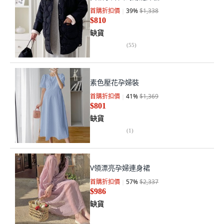
首購折扣價
39
%
$1,338
$810
缺貨
(
55
)
素色壓花孕婦裝
首購折扣價
41
%
$1,369
$801
缺貨
(
1
)
V領漂亮孕婦連身裙
首購折扣價
57
%
$2,337
$986
缺貨