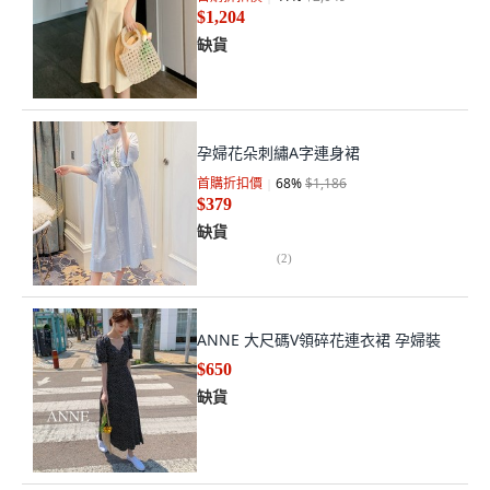
$1,204
缺貨
孕婦花朵刺繡A字連身裙
首購折扣價
68
%
$1,186
$379
缺貨
(
2
)
ANNE 大尺碼V領碎花連衣裙 孕婦裝
$650
缺貨