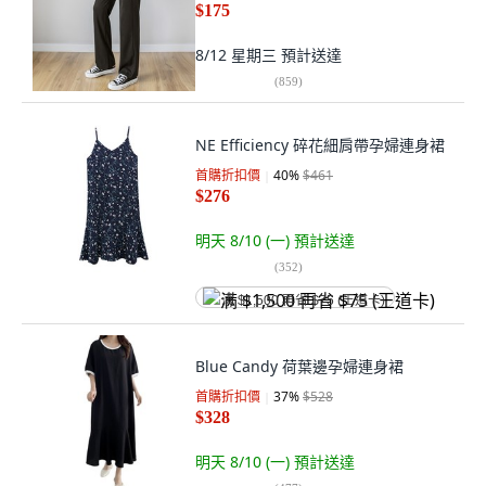
$175
8/12 星期三
預計送達
(
859
)
NE Efficiency 碎花細肩帶孕婦連身裙
首購折扣價
40
%
$461
$276
明天 8/10 (一)
預計送達
(
352
)
满 $1,500 再省 $75 (王道卡)
Blue Candy 荷葉邊孕婦連身裙
首購折扣價
37
%
$528
$328
明天 8/10 (一)
預計送達