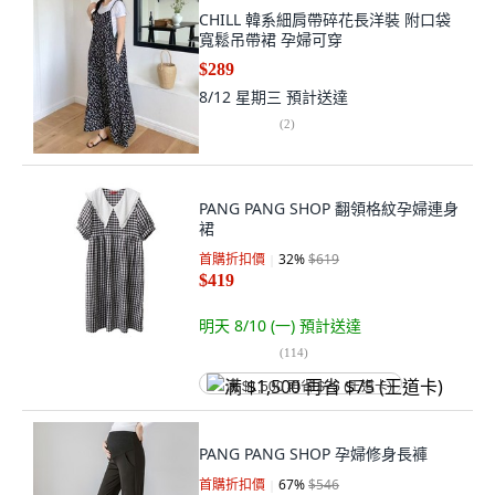
CHILL 韓系細肩帶碎花長洋裝 附口袋
寬鬆吊帶裙 孕婦可穿
$289
8/12 星期三
預計送達
(
2
)
PANG PANG SHOP 翻領格紋孕婦連身
裙
首購折扣價
32
%
$619
$419
明天 8/10 (一)
預計送達
(
114
)
满 $1,500 再省 $75 (王道卡)
PANG PANG SHOP 孕婦修身長褲
首購折扣價
67
%
$546