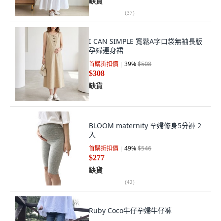
缺貨
(
37
)
I CAN SIMPLE 寬鬆A字口袋無袖長版
孕婦連身裙
首購折扣價
39
%
$508
$308
缺貨
BLOOM maternity 孕婦修身5分褲 2
入
首購折扣價
49
%
$546
$277
缺貨
(
42
)
Ruby Coco牛仔孕婦牛仔褲