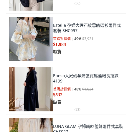
(
86
)
Estella 孕婦大理石紋雪紡襯衫兩件式
套裝 SHC997
首購折扣價
49
%
$3,921
$1,984
缺貨
Ebeso大尺碼孕婦裝寬鬆連帽長拉鍊
4199
首購折扣價
48
%
$1,034
$532
缺貨
(
22
)
LUNA GLAM 孕婦網紗蕾絲兩件式套裝
CHS027