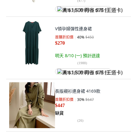
(
477
)
满 $1,500 再省 $75 (王道卡)
V領孕婦彈性連身裙
首購折扣價
40
%
$450
$270
明天 8/10 (一)
預計送達
(
1988
)
满 $1,500 再省 $75 (王道卡)
長版襯衫連身裙 4169款
首購折扣價
30
%
$647
$447
缺貨
(
26
)