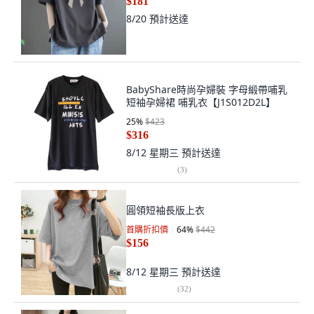
$181
8/20
預計送達
BabyShare時尚孕婦裝 字母緞帶哺乳
短袖孕婦裙 哺乳衣【J1S012D2L】
25
%
$423
$316
8/12 星期三
預計送達
(
3
)
圓領短袖長版上衣
首購折扣價
64
%
$442
$156
8/12 星期三
預計送達
(
32
)