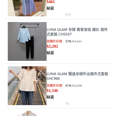
$461
缺貨
(
17
)
LUNA GLAM 孕婦 賓客穿搭 襯衫 兩件
式套裝 CHS037
首購折扣價
37
%
$3,521
$2,202
缺貨
LUNA GLAM 飄逸孕婦外出兩件式套裝
SHC966
首購折扣價
41
%
$2,638
$1,546
缺貨
(
1
)