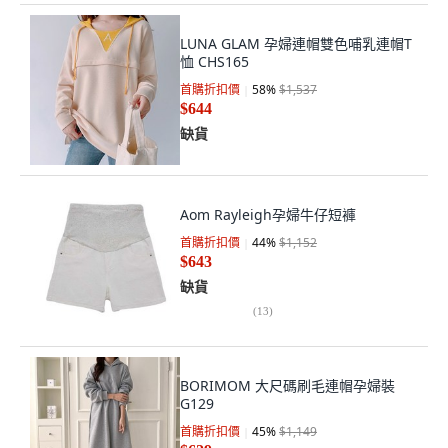
LUNA GLAM 孕婦連帽雙色哺乳連帽T
恤 CHS165
首購折扣價
58
%
$1,537
$644
缺貨
Aom Rayleigh孕婦牛仔短褲
首購折扣價
44
%
$1,152
$643
缺貨
(
13
)
BORIMOM 大尺碼刷毛連帽孕婦裝
G129
首購折扣價
45
%
$1,149