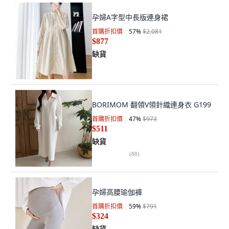
孕婦A字型中長版連身裙
首購折扣價
57
%
$2,081
$877
缺貨
BORIMOM 翻領V領針織連身衣 G199
首購折扣價
47
%
$973
$511
缺貨
(
88
)
孕婦高腰瑜伽褲
首購折扣價
59
%
$791
$324
缺貨