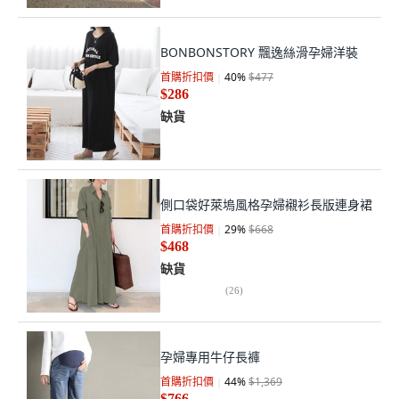
BONBONSTORY 飄逸絲滑孕婦洋裝
首購折扣價
40
%
$477
$286
缺貨
側口袋好萊塢風格孕婦襯衫長版連身裙
首購折扣價
29
%
$668
$468
缺貨
(
26
)
孕婦專用牛仔長褲
首購折扣價
44
%
$1,369
$766