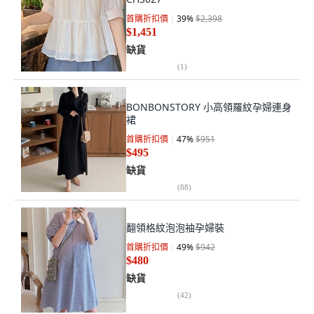
首購折扣價
39
%
$2,398
$1,451
缺貨
(
1
)
BONBONSTORY 小高領羅紋孕婦連身
裙
首購折扣價
47
%
$951
$495
缺貨
(
88
)
翻領格紋泡泡袖孕婦裝
首購折扣價
49
%
$942
$480
缺貨
(
42
)