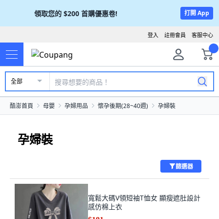
領取您的
$200
首購優惠卷!
打開 App
登入
註冊會員
客服中心
全部
酷澎首頁
母嬰
孕婦用品
懷孕後期(28~40週)
孕婦裝
孕婦裝
篩選器
寬鬆大碼V領短袖T恤女 顯瘦遮肚設計
感仿棉上衣