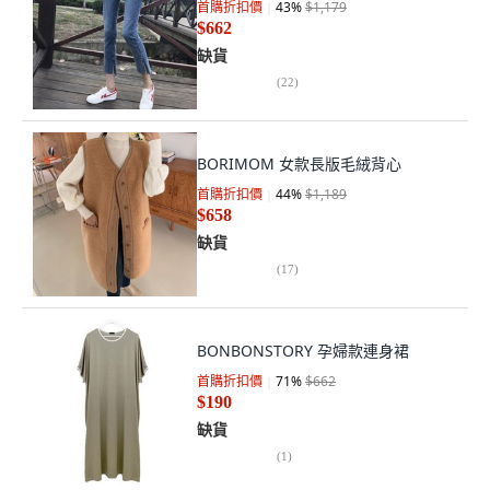
首購折扣價
43
%
$1,179
$662
缺貨
(
22
)
BORIMOM 女款長版毛絨背心
首購折扣價
44
%
$1,189
$658
缺貨
(
17
)
BONBONSTORY 孕婦款連身裙
首購折扣價
71
%
$662
$190
缺貨
(
1
)