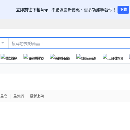
立即前往下載App
不錯過最新優惠、更多功能等著你！
下載
嬰幼兒
保健醫療
美妝保養
個人清潔
玩具休閒
格最高
最熱銷
最新上架