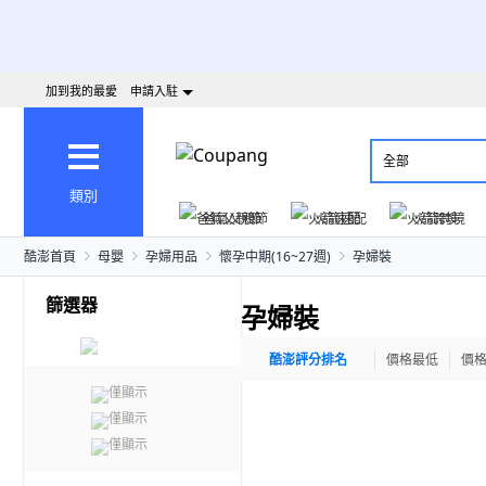
加到我的最愛
申請入駐
全部
類別
爸氣父親節
火箭速配
火箭跨境
酷澎首頁
母嬰
孕婦用品
懷孕中期(16~27週)
孕婦裝
篩選器
孕婦裝
酷澎評分排名
價格最低
價
僅顯示
僅顯示
僅顯示