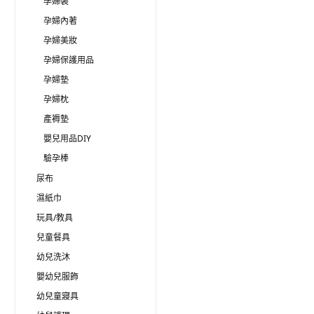
孕婦裝
孕婦內著
孕婦美妝
孕婦保護用品
孕婦墊
孕婦枕
產褥墊
嬰兒用品DIY
驗孕棒
尿布
濕紙巾
玩具/教具
兒童餐具
幼兒洗沐
嬰幼兒服飾
幼兒童寢具