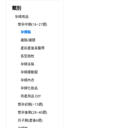
類別
孕婦用品
懷孕中期(16~27週)
孕婦裝
護腕/護膝
產前產後束腹帶
長型抱枕
孕婦泳裝
孕婦運動服
孕婦內衣
孕婦化妝品
待產用品 DIY
懷孕初期(~15週)
懷孕後期(28~40週)
月子期(產後6週)