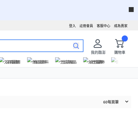
登入
註冊會員
客服中心
成為賣家
我的酷澎
購物車
文具圖書
食品飲料
生活用品
女性服飾
運動戶外
60
每頁筆