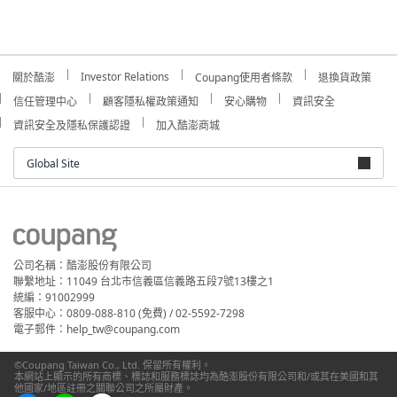
Investor Relations
關於酷澎
Coupang使用者條款
退換貨政策
信任管理中心
顧客隱私權政策通知
安心購物
資訊安全
資訊安全及隱私保護認證
加入酷澎商城
Global Site
公司名稱：酷澎股份有限公司
聯繫地址：11049 台北市信義區信義路五段7號13樓之1
統編：91002999
客服中心：0809-088-810 (免費) / 02-5592-7298
電子郵件：help_tw@coupang.com
©Coupang Taiwan Co., Ltd. 保留所有權利。
本網站上顯示的所有商標、標誌和服務標誌均為酷澎股份有限公司和/或其在美國和其
他國家/地區註冊之關聯公司之所屬財產。