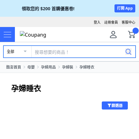
領取您的
$200
首購優惠卷!
打開 App
登入
註冊會員
客服中心
全部
酷澎首頁
母嬰
孕婦用品
孕婦裝
孕婦睡衣
孕婦睡衣
篩選器