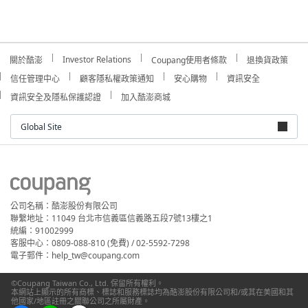
Investor Relations
關於酷澎
Coupang使用者條款
退換貨政策
信任管理中心
顧客隱私權政策通知
安心購物
資訊安全
資訊安全及隱私保護認證
加入酷澎商城
Global Site
公司名稱：酷澎股份有限公司
聯繫地址：11049 台北市信義區信義路五段7號13樓之1
統編：91002999
客服中心：0809-088-810 (免費) / 02-5592-7298
電子郵件：help_tw@coupang.com
©Coupang Taiwan Co., Ltd. 保留所有權利。
本網站上顯示的所有商標、標誌和服務標誌均為酷澎股份有限公司和/或其在美國和其
他國家/地區註冊之關聯公司之所屬財產。