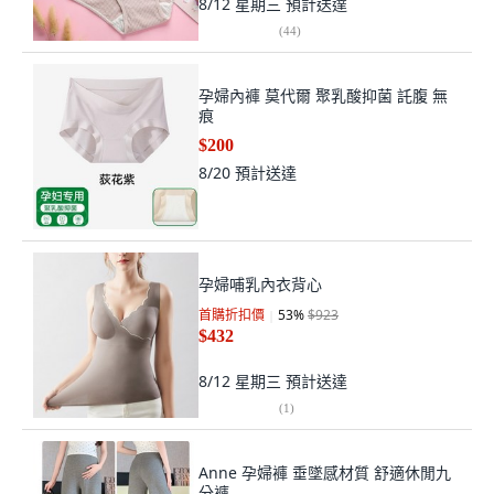
8/12 星期三
預計送達
(
44
)
孕婦內褲 莫代爾 聚乳酸抑菌 託腹 無
痕
$200
8/20
預計送達
孕婦哺乳內衣背心
首購折扣價
53
%
$923
$432
8/12 星期三
預計送達
(
1
)
Anne 孕婦褲 垂墜感材質 舒適休閒九
分褲