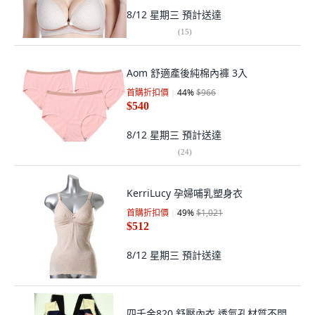
8/12 星期三
預計送達
(
15
)
Aom 舒適產後純棉內褲 3入
首購折扣價
44
%
$966
$540
8/12 星期三
預計送達
(
24
)
KerriLucy 孕婦哺乳塑身衣
首購折扣價
49
%
$1,021
$512
8/12 星期三
預計送達
四千金820 舒壓內衣 透氣孔材質不悶