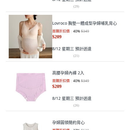
(
29
)
Lovroco 胸墊一體成型孕婦哺乳背心
首購折扣價
40
%
$349
$209
8/12 星期三
預計送達
(
21
)
高腰孕婦內褲 2入
首購折扣價
40
%
$349
$209
8/12 星期三
預計送達
(
26
)
孕婦圓領簡約背心