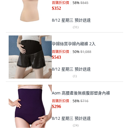
首購折扣價
58
%
$845
$352
8/12 星期三
預計送達
(
31
)
孕婦絲質孕婦內襯褲 2入
首購折扣價
50
%
$1,088
$543
8/12 星期三
預計送達
(
1
)
Aom 高腰產後無痕腹部塑身內褲
首購折扣價
58
%
$716
$296
8/12 星期三
預計送達
(
24
)