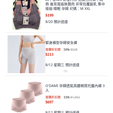
熱 後背寬版無贅肉 非常包覆副乳 集中
瑜伽 睡眠 孕婦 尺碼：M XXL
$199
8/20
預計送達
緊身褲型孕婦安全褲
首購折扣價
59
%
$528
$213
8/12 星期三
預計送達
(
1
)
O'DAMI 孕婦透氣高腰棉質托腹內褲 3
入
首購折扣價
33
%
$1,052
$697
8/12 星期三
預計送達