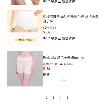
8/12 星期三
預計送達
純棉高腰日拋內褲 孕婦內褲 旅行內褲
月子褲
60
%
$338
$132
8/12 星期三
預計送達
Prebella 純色孕婦四角內褲
首購折扣價
49
%
$359
$181
缺貨
(
198
)
1
2
3
5
4