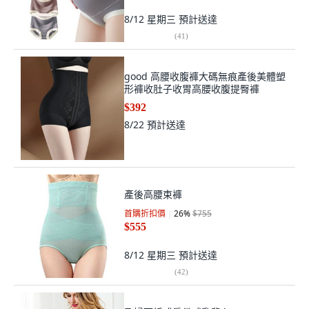
8/12 星期三
預計送達
(
41
)
good 高腰收腹褲大碼無痕產後美體塑
形褲收肚子收胃高腰收腹提臀褲
$392
8/22
預計送達
產後高腰束褲
首購折扣價
26
%
$755
$555
8/12 星期三
預計送達
(
42
)