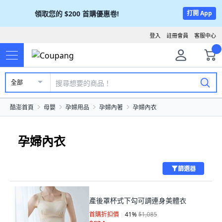
領取您的
$200
首購優惠卷!
打開 App
登入
註冊會員
客服中心
全部
酷澎首頁
母嬰
孕婦用品
孕婦內著
孕婦內衣
孕婦內衣
篩選器
產後罩杯式下勾可調連身美體衣
首購折扣價
41
%
$1,085