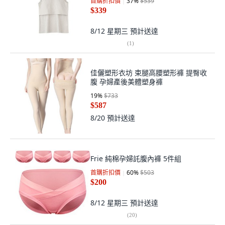
首購折扣價
37
%
$539
$339
8/12 星期三
預計送達
(
1
)
佳儷塑形衣坊 束腿高腰塑形褲 提臀收
腹 孕婦產後美體塑身褲
19
%
$733
$587
8/20
預計送達
Frie 純棉孕婦託腹內褲 5件組
首購折扣價
60
%
$503
$200
8/12 星期三
預計送達
(
20
)