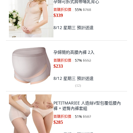
孕婦可拆式肩帶哺乳背心
首購折扣價
55
%
$768
$339
8/12 星期三
預計送達
孕婦簡約高腰內褲 2入
首購折扣價
57
%
$552
$233
8/12 星期三
預計送達
(
12
)
PETITMARIEE 人造絲V型包覆低腰內
褲 + 遮臀內褲套組
首購折扣價
51
%
$587
$285