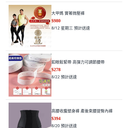
大甲媽 實著微壓褲
$980
8/12 星期三
預計送達
釦眼鬆緊帶 高彈力可調節腰帶
$278
8/22
預計送達
高腰收腹塑身褲 產後束腰提臀內褲
$394
8/20
預計送達