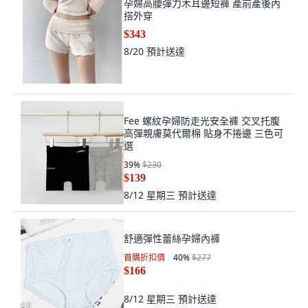
孕婦高腰彈力木耳邊短褲 產前產後內
搭外穿
$343
8/20
預計送達
Fee 螺紋孕婦防走光安全褲 交叉托腹
高彈親膚莫代爾棉 貼身不捲邊 三色可
選
39
%
$230
$139
8/12 星期三
預計送達
舒適彈性蕾絲孕婦內褲
首購折扣價
40
%
$277
$166
8/12 星期三
預計送達