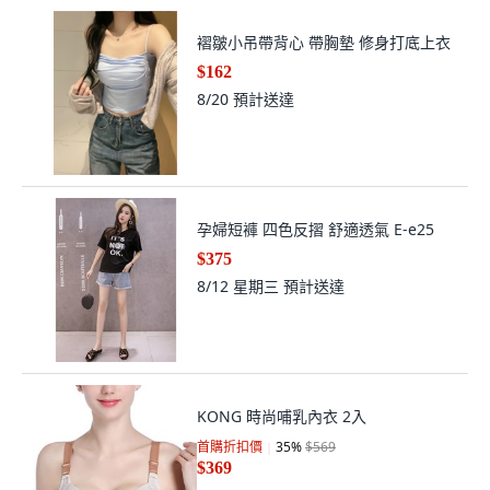
褶皺小吊帶背心 帶胸墊 修身打底上衣
$162
8/20
預計送達
孕婦短褲 四色反摺 舒適透氣 E-e25
$375
8/12 星期三
預計送達
KONG 時尚哺乳內衣 2入
首購折扣價
35
%
$569
$369