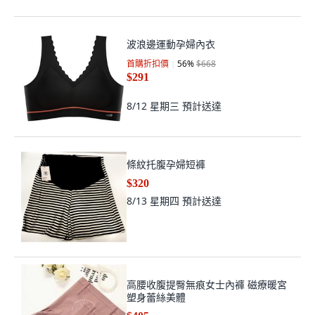
波浪邊運動孕婦內衣
首購折扣價
56
%
$668
$291
8/12 星期三
預計送達
條紋托腹孕婦短褲
$320
8/13 星期四
預計送達
高腰收腹提臀無痕女士內褲 磁療暖宮
塑身蕾絲美體