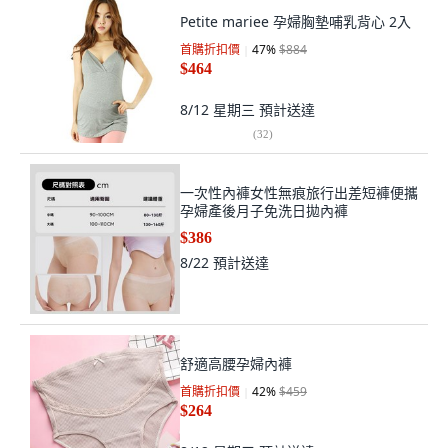
Petite mariee 孕婦胸墊哺乳背心 2入
首購折扣價
47
%
$884
$464
8/12 星期三
預計送達
(
32
)
一次性內褲女性無痕旅行出差短褲便攜
孕婦產後月子免洗日拋內褲
$386
8/22
預計送達
舒適高腰孕婦內褲
首購折扣價
42
%
$459
$264