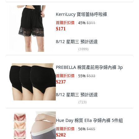
KerriLucy 寶塔蕾絲呼啦褲
首購折扣價
45
%
$311
$171
8/12 星期三
預計送達
(
1099
)
PREBELLA 棉質產前用孕婦內褲 3p
首購折扣價
55
%
$533
$237
8/12 星期三
預計送達
(
723
)
Hue Day 棉質 Ella 孕婦內褲 5件組
首購折扣價
56
%
$465
$202