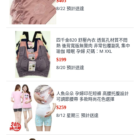
$405
8/22
預計送達
四千金820 舒壓內衣 透氣孔材質不悶
熱 後背寬版無贅肉 非常包覆副乳 集中
瑜伽 睡眠 孕婦 尺碼：M XXL
$199
8/20
預計送達
人魚朵朵 孕婦印花短褲 高腰托腹設計
可調節腰帶 多款時尚花色選擇
$259
8/12 星期三
預計送達