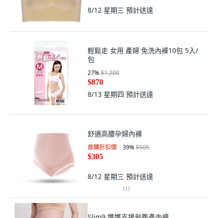
8/12 星期三
預計送達
輕鬆走 女用 產婦 免洗內褲10包 5入/
包
27
%
$1,200
$870
8/13 星期四
預計送達
舒適高腰孕婦內褲
首購折扣價
39
%
$505
$305
8/12 星期三
預計送達
(
1
)
Slim9 媽媽支援剖腹產內褲