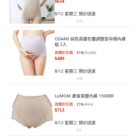
$634
8/12 星期三
預計送達
(
11
)
ODAMI 純色高腰包覆調整型孕婦內褲
組 2入
首購折扣價
51
%
$1,000
$489
8/12 星期三
預計送達
(
16
)
LuMOM 產後束腰內褲 1500BR
首購折扣價
21
%
$913
$713
8/12 星期三
預計送達
(
1
)