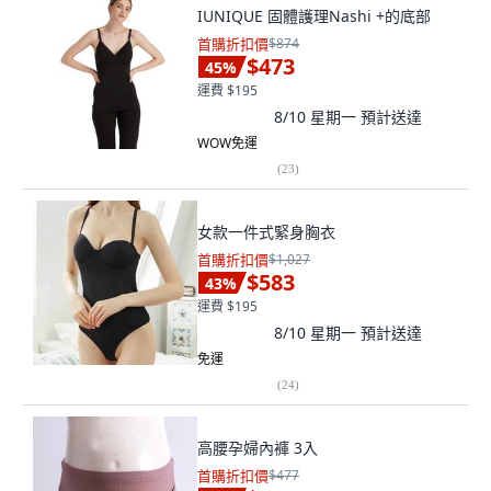
IUNIQUE 固體護理Nashi +的底部
首購折扣價
$874
$473
45
%
運費 $195
8/10 星期一
預計送達
WOW免運
(
23
)
女款一件式緊身胸衣
首購折扣價
$1,027
$583
43
%
運費 $195
8/10 星期一
預計送達
免運
(
24
)
高腰孕婦內褲 3入
首購折扣價
$477