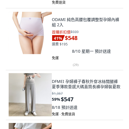
免費退貨
ODAMI 純色高腰包覆調整型孕婦內褲
組 2入
首購折扣價
$939
$548
41
%
運費 $195
8/10 星期一
預計送達
免運
(
29
)
DFMEI 孕婦褲子春秋外穿冰絲闊腿褲
夏季薄款垂感大碼直筒長褲孕婦裝夏款
$1,367
$547
59
%
8/18
預計送達
免運 ∙ 免費退貨