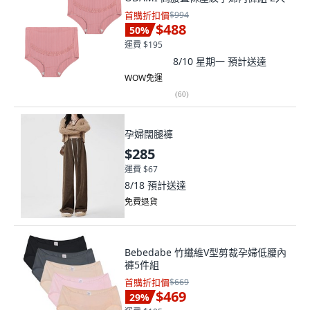
首購折扣價
$994
$488
50
%
運費 $195
8/10 星期一
預計送達
WOW免運
(
60
)
孕婦闊腿褲
$285
運費 $67
8/18
預計送達
免費退貨
Bebedabe 竹纖維V型剪裁孕婦低腰內
褲5件組
首購折扣價
$669
$469
29
%