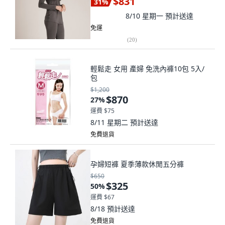
$831
31
%
8/10 星期一
預計送達
免運
(
20
)
輕鬆走 女用 產婦 免洗內褲10包 5入/
包
$1,200
$870
27
%
運費 $75
8/11 星期二
預計送達
免費退貨
孕婦短褲 夏季薄款休閒五分褲
$650
$325
50
%
運費 $67
8/18
預計送達
免費退貨