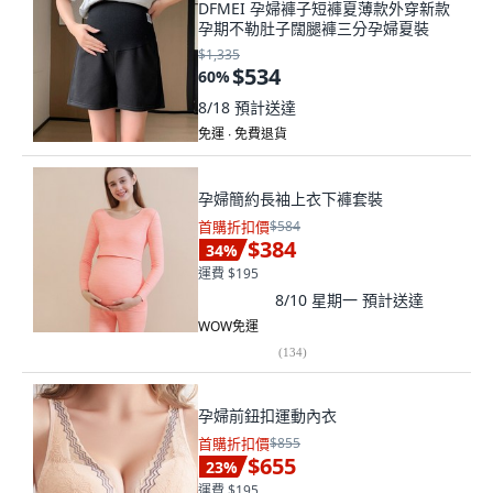
DFMEI 孕婦褲子短褲夏薄款外穿新款
孕期不勒肚子闊腿褲三分孕婦夏裝
$1,335
$534
60
%
8/18
預計送達
免運 ∙ 免費退貨
孕婦簡約長袖上衣下褲套裝
首購折扣價
$584
$384
34
%
運費 $195
8/10 星期一
預計送達
WOW免運
(
134
)
孕婦前鈕扣運動內衣
首購折扣價
$855
$655
23
%
運費 $195