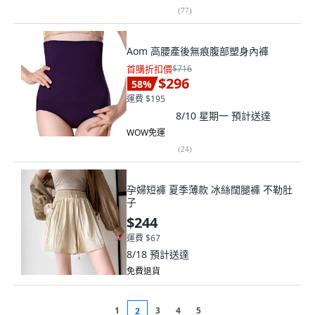
(
77
)
Aom 高腰產後無痕腹部塑身內褲
首購折扣價
$716
$296
58
%
運費 $195
8/10 星期一
預計送達
WOW免運
(
24
)
孕婦短褲 夏季薄款 冰絲闊腿褲 不勒肚
子
$244
運費 $67
8/18
預計送達
免費退貨
1
3
4
5
2