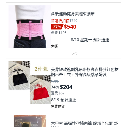
產後運動健身美體束腰帶
首購折扣價
$740
$540
27
%
運費 $195
8/10 星期一
預計送達
免運
(
78
)
美背短款遮副乳吊帶衫高貴掛脖紅色抹
胸吊帶上衣，外穿高級感孕婦裝
$795
$204
74
%
運費 $67
8/19
預計送達
免費退貨
六甲村 高彈性孕婦內褲 腹部全包覆 舒