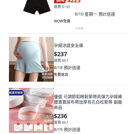
$225
56
%
運費 $195
8/10 星期一
預計送達
WOW免運
(
144
)
孕婦涼感安全褲
$237
運費 $67
8/18
預計送達
免費退貨
優選 可調節釦眼鬆緊帶高彈力孕婦褲
腰寶寶尿布帶加厚有孔白松緊帶 副廠
商品
$236
運費 $67
8/19
預計送達