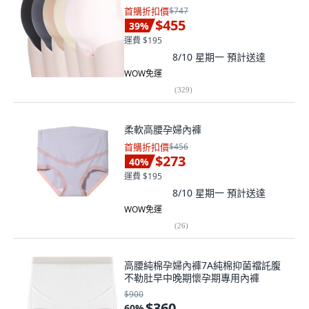
首購折扣價
$747
$455
39
%
運費 $195
8/10 星期一
預計送達
WOW免運
(
329
)
柔軟高腰孕婦內褲
首購折扣價
$456
$273
40
%
運費 $195
8/10 星期一
預計送達
WOW免運
(
26
)
高腰純棉孕婦內褲7A純棉抑菌襠託腹
不勒肚早中晚期懷孕期專用內褲
$900
$360
60
%