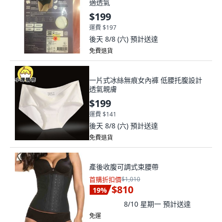
適透氣
$199
運費 $197
後天 8/8 (六)
預計送達
免費退貨
一片式冰絲無痕女內褲 低腰托腹設計
透氣親膚
$199
運費 $141
後天 8/8 (六)
預計送達
免費退貨
產後收腹可調式束腰帶
首購折扣價
$1,010
$810
19
%
8/10 星期一
預計送達
免運