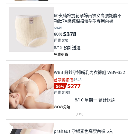
60支純棉提花孕婦內褲女高腰託腹不
勒肚7A級純棉襠懷孕期專用內褲
$945
$378
60
%
運費 $70
8/15
預計送達
免費退貨
WBB 網紗孕婦哺乳內衣褲組 WBV-332
首購折扣價
$643
$277
56
%
運費 $195
8/10 星期一
預計送達
WOW免運
(
119
)
prahaus 孕婦素色高腰內褲 5入