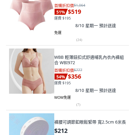
首購折扣價
$1,064
$519
51
%
運費 $195
8/10 星期一
預計送達
免運
(
24
)
WBB 輕薄鈕扣式舒適哺乳內衣內褲組
合 WBI972
首購折扣價
$777
$356
54
%
運費 $195
8/10 星期一
預計送達
WOW免運
(
7
)
褲腰可調節釦眼鬆緊帶 寬2.5cm 6米長
$212