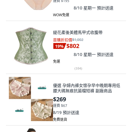
運費 $195
8/10 星期一
預計送達
WOW免運
緹花產後美體馬甲式收腹帶
首購折扣價
$1,002
$802
19
%
8/10 星期一
預計送達
免運
(
104
)
優選 孕婦內褲女懷孕早中晚期專用低
腰大碼無痕抗菌檔短褲 副廠商品
$269
運費 $67
8/19
預計送達
免費退貨