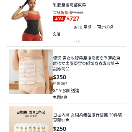
乳膠產後腹部束帶
首購折扣價
$1,223
$727
40
%
8/10 星期一
預計送達
免運
(
21
)
優選 男女收腹帶產後修復夏季薄款束
腰帶女束腹塑腰束縛塑身衣專收肚子
副廠商品
$250
運費 $67
8/19
預計送達
免費退貨
日拋內褲 女綿柔無菌旅行便攜 20件裝
莫蘭迪色
$250