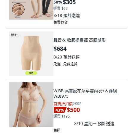
$305
50
%
運費 $67
8/18
預計送達
免費退貨
舞青衣 收腹提臀褲 高腰塑形
$684
8/20
預計送達
免運 ∙ 免費退貨
W.BB 高質感花朵孕婦內衣+內褲組
WBI975
首購折扣價
$887
$500
43
%
運費 $195
8/10 星期一
預計送達
免運