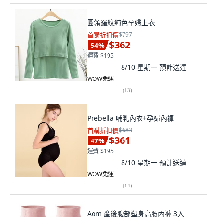
圓領羅紋純色孕婦上衣
首購折扣價
$797
$362
54
%
運費 $195
8/10 星期一
預計送達
WOW免運
(
13
)
Prebella 哺乳內衣+孕婦內褲
首購折扣價
$683
$361
47
%
運費 $195
8/10 星期一
預計送達
WOW免運
(
14
)
Aom 產後腹部塑身高腰內褲 3入