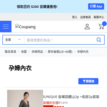
領取您的
$200
首購優惠卷!
打開 App
登入
註冊會員
客服中心
全部
酷澎首頁
母嬰
孕婦用品
懷孕後期(28~40週)
孕婦內衣
孕婦內衣
篩選器
IUNIQUE 股權固體山2p +底部2p套裝
首購折扣價
$1,213