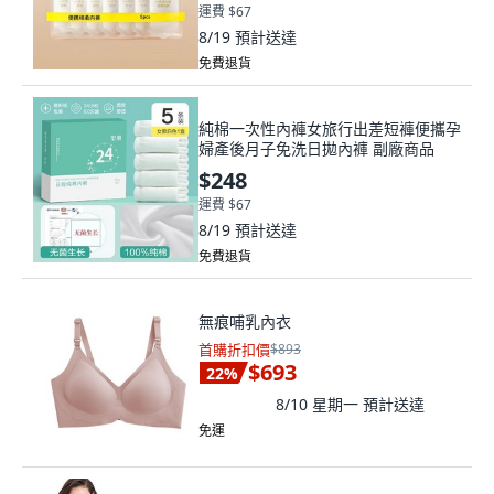
運費 $67
8/19
預計送達
免費退貨
純棉一次性內褲女旅行出差短褲便攜孕
婦產後月子免洗日拋內褲 副廠商品
$248
運費 $67
8/19
預計送達
免費退貨
無痕哺乳內衣
首購折扣價
$893
$693
22
%
8/10 星期一
預計送達
免運