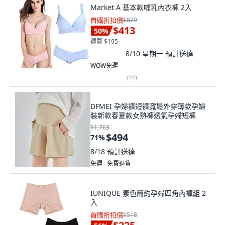
Market A 基本款哺乳內衣褲 2入
首購折扣價
$829
$413
50
%
運費 $195
8/10 星期一
預計送達
WOW免運
(
44
)
DFMEI 孕婦褲短褲寬鬆外穿薄款孕婦
裝新款春夏款女熱褲透氣孕婦短褲
$1,763
$494
71
%
8/18
預計送達
免運 ∙ 免費退貨
IUNIQUE 素色簡約孕婦四角內褲組 2
入
首購折扣價
$518