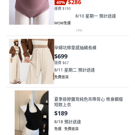
$286
40
%
運費 $195
8/10 星期一
預計送達
WOW免運
(
16
)
孕婦坑條垂感抽繩長褲
$699
運費 $67
8/11 星期二
預計送達
免費退貨
夏季掛脖露背純色吊帶背心 修身顯瘦
短款上衣
$189
8/18
預計送達
免運 ∙ 免費退貨