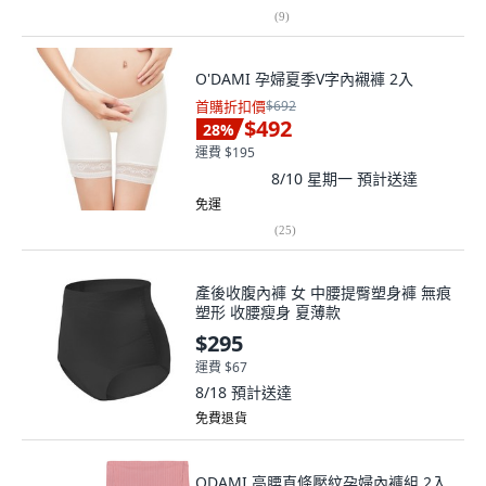
(
9
)
O'DAMI 孕婦夏季V字內襯褲 2入
首購折扣價
$692
$492
28
%
運費 $195
8/10 星期一
預計送達
免運
(
25
)
產後收腹內褲 女 中腰提臀塑身褲 無痕
塑形 收腰瘦身 夏薄款
$295
運費 $67
8/18
預計送達
免費退貨
ODAMI 高腰直條壓紋孕婦內褲組 2入