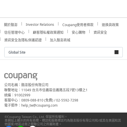
Investor Relations
關於酷澎
Coupang使用者條款
退換貨政策
信任管理中心
顧客隱私權政策通知
安心購物
資訊安全
資訊安全及隱私保護認證
加入酷澎商城
Global Site
公司名稱：酷澎股份有限公司
聯繫地址：11049 台北市信義區信義路五段7號13樓之1
統編：91002999
客服中心：0809-088-810 (免費) / 02-5592-7298
電子郵件：help_tw@coupang.com
©Coupang Taiwan Co., Ltd. 保留所有權利。
本網站上顯示的所有商標、標誌和服務標誌均為酷澎股份有限公司和/或其在美國和其
他國家/地區註冊之關聯公司之所屬財產。