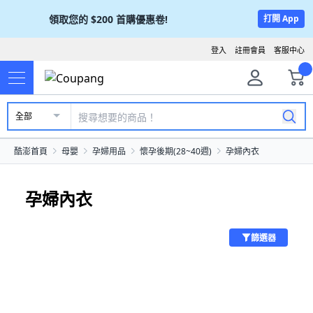
領取您的
$200
首購優惠卷!
打開 App
登入
註冊會員
客服中心
全部
酷澎首頁
母嬰
孕婦用品
懷孕後期(28~40週)
孕婦內衣
孕婦內衣
篩選器