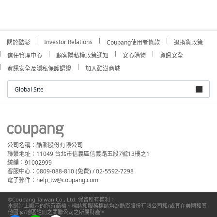
Investor Relations
關於酷澎
Coupang使用者條款
退換貨政策
信任管理中心
顧客隱私權政策通知
安心購物
資訊安全
資訊安全及隱私保護認證
加入酷澎商城
Global Site
公司名稱：酷澎股份有限公司
聯繫地址：11049 台北市信義區信義路五段7號13樓之1
統編：91002999
客服中心：0809-088-810 (免費) / 02-5592-7298
電子郵件：help_tw@coupang.com
©Coupang Taiwan Co., Ltd. 保留所有權利。
本網站上顯示的所有商標、標誌和服務標誌均為酷澎股份有限公司和/或其在美國和其
他國家/地區註冊之關聯公司之所屬財產。