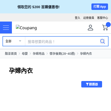
領取您的
$200
首購優惠卷!
打開 App
登入
註冊會員
客服中心
全部
酷澎首頁
母嬰
孕婦用品
懷孕後期(28~40週)
孕婦內衣
孕婦內衣
篩選器