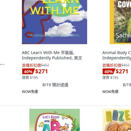
ABC Learn With Me 平裝版,
Animal Body 
Independently Published, 英文
Independentl
,
首購折扣價
$452
首購折扣價
$452
文
$271
$271
40
%
40
%
運費 $195
運費 $195
8/19
預計送達
8/1
WOW免運
WOW免運