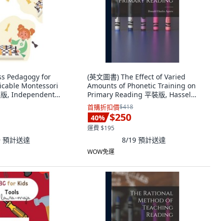
 Pedagogy for
(英文圖書) The Effect of Varied
icable Montessori
Amounts of Phonetic Training on
版, Independently
Primary Reading 平裝版, Hassell
文
Street Press, 英文
首購折扣價
$418
$250
40
%
運費 $195
9
預計送達
8/19
預計送達
WOW免運