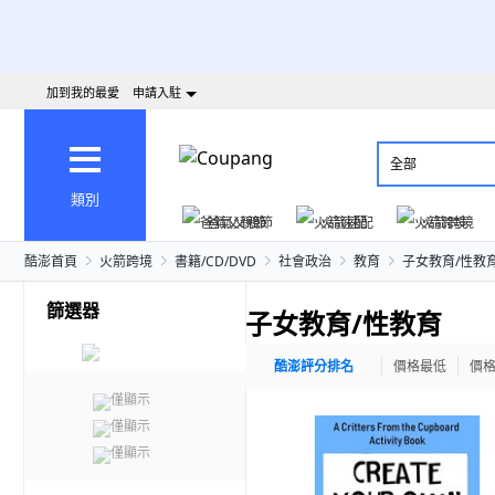
加到我的最愛
申請入駐
全部
類別
爸氣父親節
火箭速配
火箭跨境
酷澎首頁
火箭跨境
書籍/CD/DVD
社會政治
教育
子女教育/性教
篩選器
子女教育/性教育
酷澎評分排名
價格最低
價
僅顯示
僅顯示
僅顯示