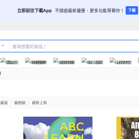
立即前往下載App
不錯過最新優惠、更多功能等著你！
下載
嬰幼兒
保健醫療
美妝保養
個人清潔
玩具休閒
育
格最高
最熱銷
最新上架