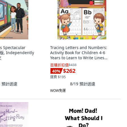
 Spectacular
Tracing Letters and Numbers:
, Independently
Activity Book for Children 4-6
文
Years to Learn to Write Lines
Letters a... 平裝版, Independently
首購折扣價
$438
Published, 英文
$262
40
%
運費 $195
9
預計送達
8/19
預計送達
WOW免運