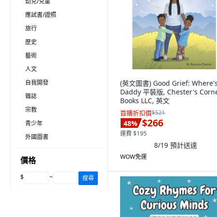
幼兒/兒童
應試書/證照
旅行
歷史
藝術
人文
自我開發
(英文圖書) Good Grief: Where'
Daddy 平裝版, Chester's Corn
雜誌
Books LLC, 英文
宗教
首購折扣價
$521
$266
48
%
青少年
運費 $195
外國圖書
8/19
預計送達
WOW免運
價格
$
~
搜尋