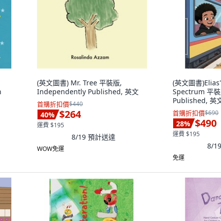
(英文圖書) Mr. Tree 平裝版,
(英文圖書)Elias's
n
Independently Published, 英文
Spectrum 平裝版
Published, 英
首購折扣價
$440
文
$264
首購折扣價
$690
40
%
$490
28
%
運費 $195
運費 $195
8/19
預計送達
8/1
WOW免運
免運