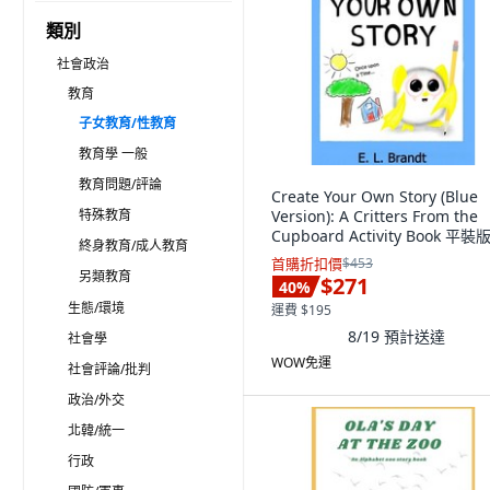
類別
社會政治
教育
子女教育/性教育
教育學 一般
教育問題/評論
Create Your Own Story (Blue
特殊教育
Version): A Critters From the
Cupboard Activity Book 平裝版
終身教育/成人教育
Independently Published, 英
首購折扣價
$453
另類教育
$271
40
%
生態/環境
運費 $195
8/19
預計送達
社會學
WOW免運
社會評論/批判
政治/外交
北韓/統一
行政