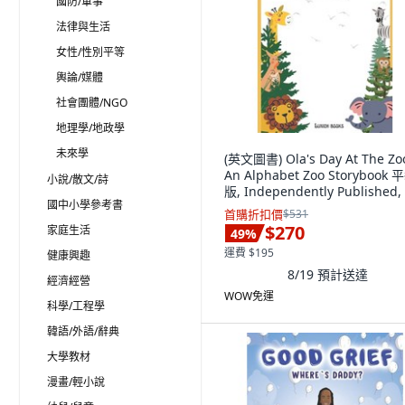
國防/軍事
法律與生活
女性/性別平等
輿論/媒體
社會團體/NGO
地理學/地政學
未來學
(英文圖書) Ola's Day At The Zo
An Alphabet Zoo Storybook 
小說/散文/詩
版, Independently Published,
國中小學參考書
文
首購折扣價
$531
$270
家庭生活
49
%
運費 $195
健康興趣
8/19
預計送達
經濟經營
WOW免運
科學/工程學
韓語/外語/辭典
大學教材
漫畫/輕小說