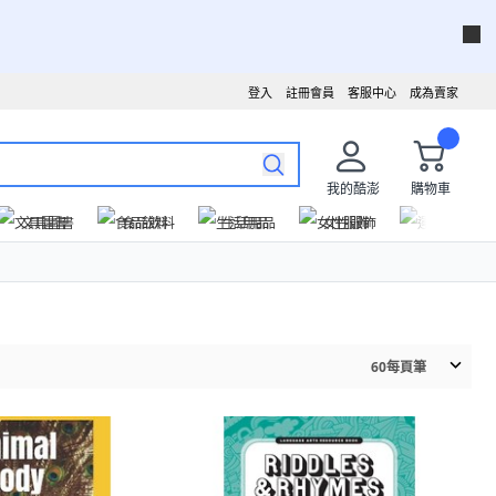
登入
註冊會員
客服中心
成為賣家
我的酷澎
購物車
文具圖書
食品飲料
生活用品
女性服飾
運動戶外
60
每頁筆