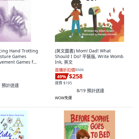
ng Hand Trotting
(英文圖書) Mom! Dad! What
esture Games
Should I Do? 平裝版, Write Womb
vement Games for
Ink, 英文
in... 平裝版, Waldorf
首購折扣價
$506
d Ass..., 英文
$258
49
%
運費 $195
9
預計送達
8/19
預計送達
WOW免運