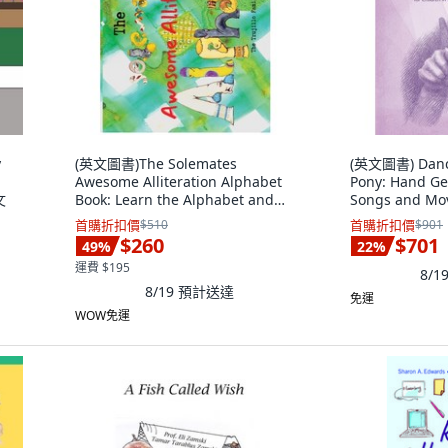
y
(英文圖書)The Solemates
(英文圖書) Danci
Awesome Alliteration Alphabet
Pony: Hand G
文
Book: Learn the Alphabet and
Songs and Mo
build v... 平裝版, Independently
Children in K
首購折扣價
$510
首購折扣價
$901
Published, 英文
Early Childhoo
$260
$701
49
%
22
%
運費 $195
8/1
8/19
預計送達
免運
WOW免運