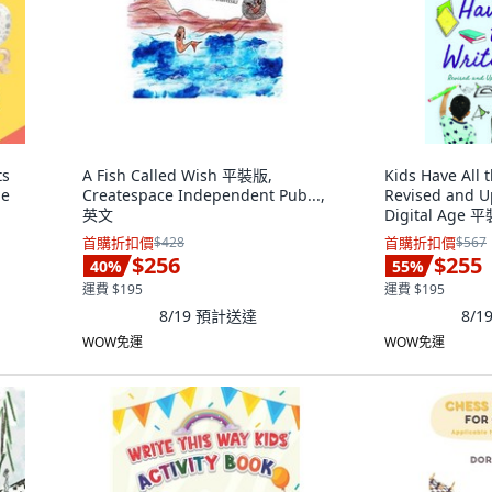
ts
A Fish Called Wish 平裝版,
Kids Have All t
ge
Createspace Independent Pub...,
Revised and U
英文
Digital Age 平
Massachusett
首購折扣價
$428
首購折扣價
$567
$256
$255
40
%
55
%
運費 $195
運費 $195
8/19
預計送達
8/1
WOW免運
WOW免運