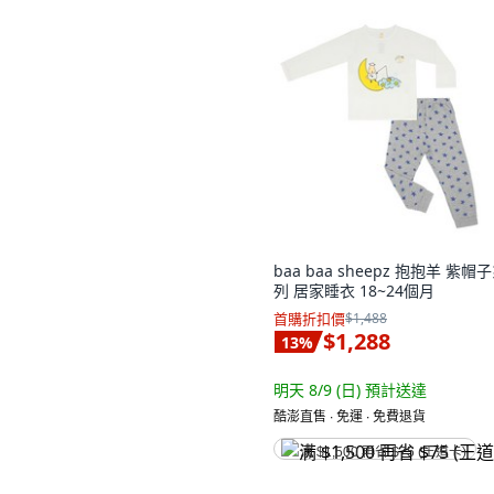
baa baa sheepz 抱抱羊 紫帽
列 居家睡衣 18~24個月
首購折扣價
$1,488
$1,288
13
%
明天 8/9 (日)
預計送達
酷澎直售 ∙ 免運 ∙ 免費退貨
满 $1,500 再省 $75 (王道卡)