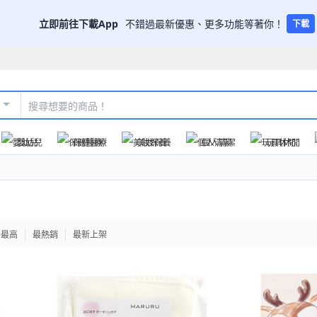
立即前往下載App
不錯過最新優惠、更多功能等著你！
下載
嬰幼兒
保健醫療
美妝保養
個人清潔
玩具休閒
格最高
最熱銷
最新上架