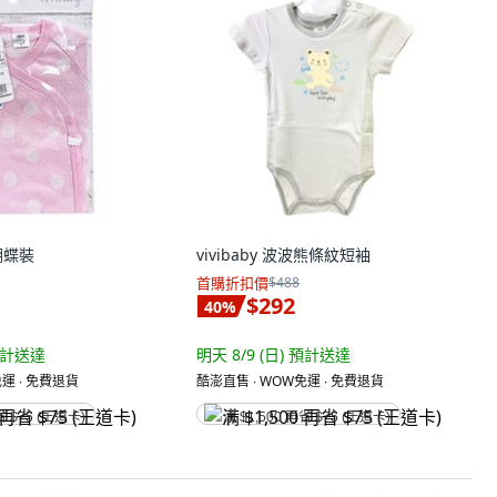
點蝴蝶裝
vivibaby 波波熊條紋短袖
首購折扣價
$488
$292
40
%
計送達
明天 8/9 (日)
預計送達
運 ∙ 免費退貨
酷澎直售 ∙ WOW免運 ∙ 免費退貨
省 $75 (王道卡)
满 $1,500 再省 $75 (王道卡)