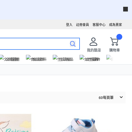
登入
註冊會員
客服中心
成為賣家
我的酷澎
購物車
文具圖書
食品飲料
生活用品
女性服飾
運動戶外
60
每頁筆