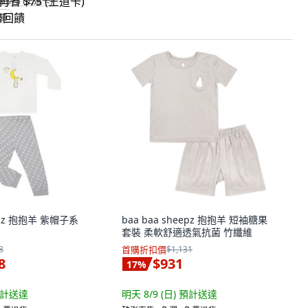
省 $75 (王道卡)
回饋
eepz 抱抱羊 紫帽子系
baa baa sheepz 抱抱羊 短袖糖果
套裝 柔軟舒適透氣抗菌 竹纖維
8
首購折扣價
$1,131
8
$931
17
%
計送達
明天 8/9 (日)
預計送達