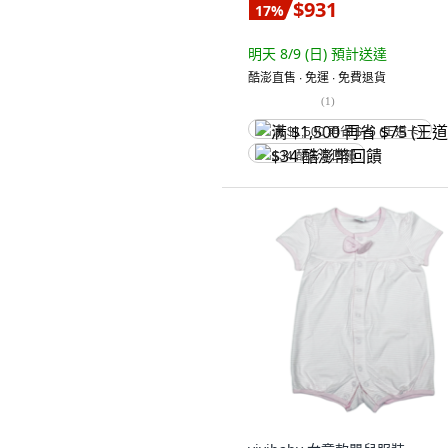
$931
17
%
明天 8/9 (日)
預計送達
酷澎直售 ∙ 免運 ∙ 免費退貨
(
1
)
满 $1,500 再省 $75 (王道卡)
$34 酷澎幣回饋