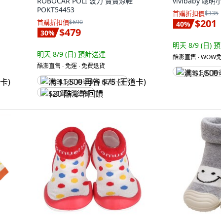
ROBOCAR POLI 波力 寶寶涼鞋
vivibaby 
POKT54453
首購折扣價
$335
$201
首購折扣價
$690
40
%
$479
30
%
明天 8/9 (日)
預
明天 8/9 (日)
預計送達
酷澎直售 ∙ WOW免
酷澎直售 ∙ 免運 ∙ 免費退貨
满 $1,500 再
满 $1,500 再省 $75 (王道卡)
$20 酷澎幣回饋