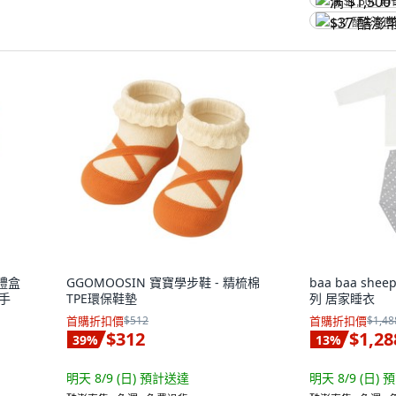
满 $1,500 再
$37 酷澎幣
寶禮盒
GGOMOOSIN 寶寶學步鞋 - 精梳棉
baa baa sh
 手
TPE環保鞋墊
列 居家睡衣
首購折扣價
$512
首購折扣價
$1,48
$312
$1,28
39
%
13
%
明天 8/9 (日)
預計送達
明天 8/9 (日)
預