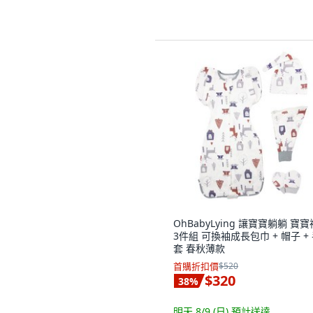
OhBabyLying 讓寶寶躺躺 寶
3件組 可換袖成長包巾 + 帽子 +
套 春秋薄款
首購折扣價
$520
$320
38
%
明天 8/9 (日)
預計送達