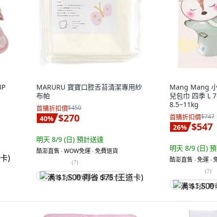
3P
MARURU 寶寶口腔舌苔清潔專用紗
Mang Mang 
布帕
兒包巾 四季 L 7
8.5~11kg
首購折扣價
$450
$270
首購折扣價
$747
40
%
$547
26
%
明天 8/9 (日)
預計送達
明天 8/9 (日)
預
酷澎直售 ∙ WOW免運 ∙ 免費退貨
酷澎直售 ∙ 免運 ∙
(
7
)
(
7
)
满 $1,500 再省 $75 (王道卡)
满 $1,500 再