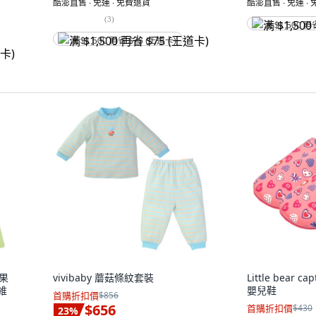
酷澎直售 ∙ 免運 ∙ 免費退貨
酷澎直售 ∙ 免運 ∙
(
3
)
满 $1,500 再
满 $1,500 再省 $75 (王道卡)
糖果
vivibaby 蘑菇條紋套裝
Little bear 
維
嬰兒鞋
首購折扣價
$856
$656
首購折扣價
$430
23
%