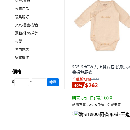
保健/醫療
餐廚用品
玩具嗜好
文具/圖書/影音
運動/休閒/戶外
母嬰
室內家居
家電數位
SDS-SHOW 媽咪愛寶包 抗敏長
價格
機棉包屁衣
首購折扣價
$437
$
~
搜尋
$262
40
%
明天 8/9 (日)
預計送達
酷澎直售 ∙ WOW免運 ∙ 免費退貨
满 $1,500 再省 $75 (王道卡)