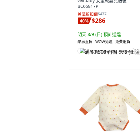
vivibaby 女童款嬰兒服裝
BC65817P
首購折扣價
$477
$286
40
%
明天 8/9 (日)
預計送達
酷澎直售 ∙ WOW免運 ∙ 免費退貨
满 $1,500 再省 $75 (王道卡)