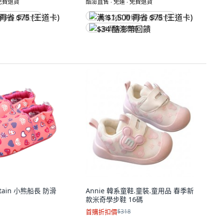
 免費退貨
酷澎直售 ∙ 免運 ∙ 免費退貨
省 $75 (王道卡)
满 $1,500 再省 $75 (王道卡)
$34 酷澎幣回饋
captain 小熊船長 防滑
Annie 韓系童鞋.童裝.童用品 春季新
款米奇學步鞋 16碼
首購折扣價
$318