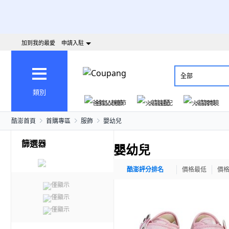
加到我的最愛
申請入駐
全部
類別
爸氣父親節
火箭速配
火箭跨境
酷澎首頁
首購專區
服飾
嬰幼兒
篩選器
嬰幼兒
酷澎評分排名
價格最低
價
僅顯示
僅顯示
僅顯示