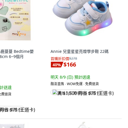
小鹿蔓蔓 Bedtime嬰
Annie 兒童星星亮燈學步鞋 22碼
6cm 6~9個月
首購折扣價
$278
$166
40
%
明天 8/9 (日)
預計送達
酷澎直售 ∙ WOW免運 ∙ 免費退貨
計送達
满 $1,500 再省 $75 (王道卡)
 免費退貨
省 $75 (王道卡)