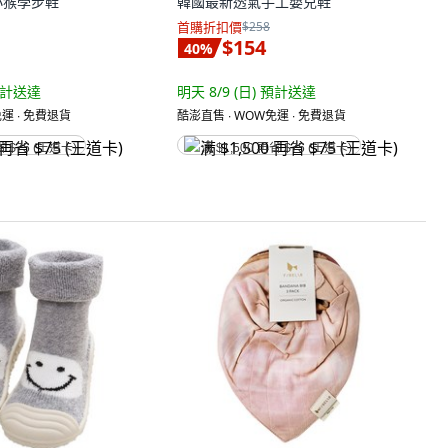
聰明小猴學步鞋
韓國最新透氣手工嬰兒鞋
首購折扣價
$258
$154
40
%
計送達
明天 8/9 (日)
預計送達
運 ∙ 免費退貨
酷澎直售 ∙ WOW免運 ∙ 免費退貨
省 $75 (王道卡)
满 $1,500 再省 $75 (王道卡)