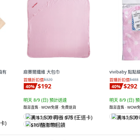
袖有
麻賽爾纖維 大包巾
vivibaby 點
首購折扣價
$320
首購折扣價
$488
$192
$292
40
%
40
%
明天 8/9 (日)
預計送達
明天 8/9 (日)
預
酷澎直售 ∙ WOW免運 ∙ 免費退貨
酷澎直售 ∙ WOW免
满 $1,500 再省 $75 (王道卡)
满 $1,500 再
$16 酷澎幣回饋