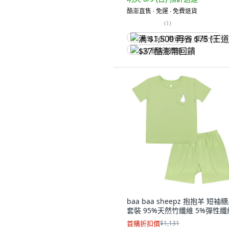
酷澎直售 ∙ 免運 ∙ 免費退貨
(
1
)
满 $1,500 再省 $75 (王道卡)
$37 酷澎幣回饋
baa baa sheepz 抱抱羊 短袖
套裝 95%天然竹纖維 5%彈性纖
首購折扣價
$1,131