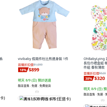
子系
vivibaby 假兩件杜比熊連身裝 1件
OhBabyLyi
長包巾禮盒組 帽子
首購折扣價
$1,099
件組 春秋薄款
$899
18
%
首購折扣價
$520
$320
38
%
明天 8/9 (日)
預計送達
酷澎直售 ∙ 免運 ∙ 免費退貨
明天 8/9 (日)
預
(
1
)
酷澎直售 ∙ 免運 ∙
满 $1,500 再省 $75 (王道卡)
(
1
)