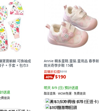
ng 讓寶寶躺躺 可換袖成
Annie 韓系童鞋.童裝.童用品 春季新
 + 手套 + 包巾3
款米奇學步鞋 15碼
首購折扣價
$318
$190
40
%
明天 8/9 (日)
預計送達
計送達
酷澎直售 ∙ WOW免運 ∙ 免費退貨
 免費退貨
满 $1,500 再省 $75 (王道卡)
$10 酷澎幣回饋