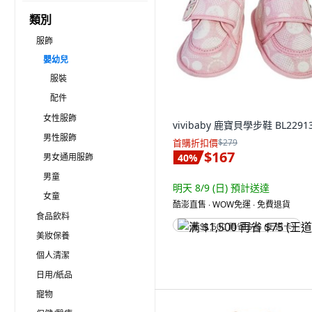
類別
服飾
嬰幼兒
服裝
配件
女性服飾
vivibaby 鹿寶貝學步鞋 BL2291
男性服飾
首購折扣價
$279
$167
男女通用服飾
40
%
男童
明天 8/9 (日)
預計送達
女童
酷澎直售 ∙ WOW免運 ∙ 免費退貨
食品飲料
满 $1,500 再省 $75 (王道卡)
美妝保養
個人清潔
日用/紙品
寵物