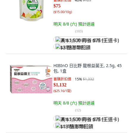
首購折扣價
40
%
$125
$75
(
$15.00/10g
)
明天 8/8 (六)
預計送達
(
103
)
满 $1,500 再省 $75 (王道卡)
$3 酷澎幣回饋
HIBInO 日比野 龍根益菌王, 2.5g, 45
包, 1盒
首購折扣價
15
%
$1,332
$1,132
(
$25.16/1錠
)
明天 8/8 (六)
預計送達
(
12
)
满 $1,500 再省 $75 (王道卡)
$13 酷澎幣回饋