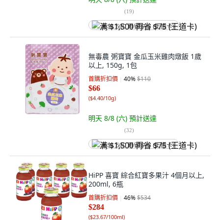
(
19
)
满 $1,500 再省 $75 (王道卡)
無毒農 粥寶寶 金瓜玉米雞肉燉飯 1歲
以上, 150g, 1包
首購折扣價
40
%
$110
$66
(
$4.40/10g
)
明天 8/8 (六)
預計送達
(
32
)
满 $1,500 再省 $75 (王道卡)
HiPP 喜寶 綜合紅寶多果汁 4個月以上,
200ml, 6瓶
首購折扣價
46
%
$534
$284
(
$23.67/100ml
)