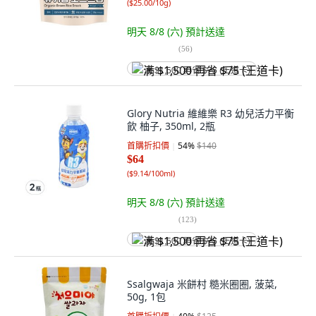
(
$25.00/10g
)
明天 8/8 (六)
預計送達
(
56
)
满 $1,500 再省 $75 (王道卡)
Glory Nutria 維維樂 R3 幼兒活力平衡
飲 柚子, 350ml, 2瓶
首購折扣價
54
%
$140
$64
(
$9.14/100ml
)
明天 8/8 (六)
預計送達
(
123
)
满 $1,500 再省 $75 (王道卡)
Ssalgwaja 米餅村 糙米圈圈, 菠菜,
50g, 1包