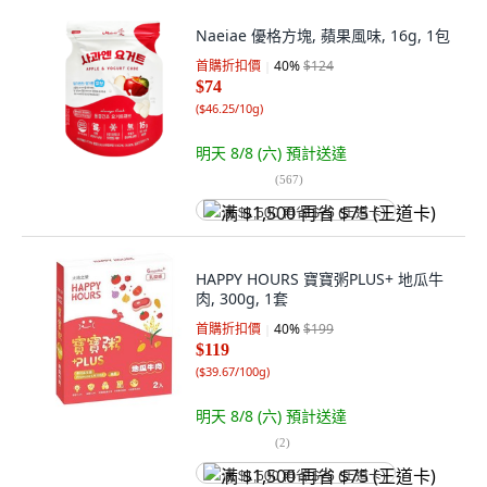
Naeiae 優格方塊, 蘋果風味, 16g, 1包
首購折扣價
40
%
$124
$74
(
$46.25/10g
)
明天 8/8 (六)
預計送達
(
567
)
满 $1,500 再省 $75 (王道卡)
HAPPY HOURS 寶寶粥PLUS+ 地瓜牛
肉, 300g, 1套
首購折扣價
40
%
$199
$119
(
$39.67/100g
)
明天 8/8 (六)
預計送達
(
2
)
满 $1,500 再省 $75 (王道卡)