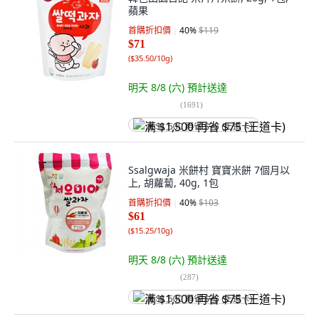
蘋果
首購折扣價
40
%
$119
$71
(
$35.50/10g
)
明天 8/8 (六)
預計送達
(
1691
)
满 $1,500 再省 $75 (王道卡)
Ssalgwaja 米餅村 寶寶米餅 7個月以
上, 胡蘿蔔, 40g, 1包
首購折扣價
40
%
$103
$61
(
$15.25/10g
)
明天 8/8 (六)
預計送達
(
287
)
满 $1,500 再省 $75 (王道卡)