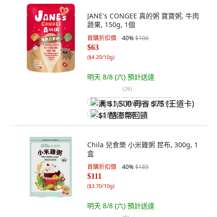
JANE's CONGEE 真的粥 寶寶粥, 牛肉
蔬果, 150g, 1個
首購折扣價
40
%
$106
$63
(
$4.20/10g
)
明天 8/8 (六)
預計送達
(
26
)
满 $1,500 再省 $75 (王道卡)
$1 酷澎幣回饋
Chila 兒食樂 小米雞粥 昆布, 300g, 1
盒
首購折扣價
40
%
$185
$111
(
$3.70/10g
)
明天 8/8 (六)
預計送達