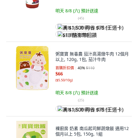
明天 8/8 (六)
預計送達
(
45
)
满 $1,500 再省 $75 (王道卡)
$13 酷澎幣回饋
粥寶寶 無毒農 茄汁高湯燉牛肉 12個月
以上, 120g, 1包, 茄汁牛肉
首購折扣價
40
%
$110
$66
(
$5.50/10g
)
明天 8/8 (六)
預計送達
(
25
)
满 $1,500 再省 $75 (王道卡)
裸廚房 奶素 南瓜起司鮮蔬燉飯 適用12
個月以上 5包, 150g, 1組