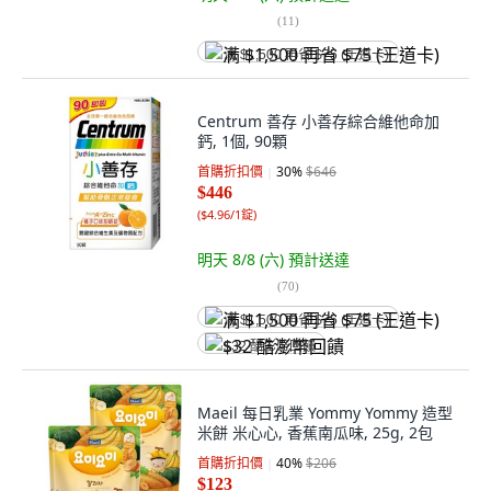
(
11
)
满 $1,500 再省 $75 (王道卡)
Centrum 善存 小善存綜合維他命加
鈣, 1個, 90顆
首購折扣價
30
%
$646
$446
(
$4.96/1錠
)
明天 8/8 (六)
預計送達
(
70
)
满 $1,500 再省 $75 (王道卡)
$32 酷澎幣回饋
Maeil 每日乳業 Yommy Yommy 造型
米餅 米心心, 香蕉南瓜味, 25g, 2包
首購折扣價
40
%
$206
$123