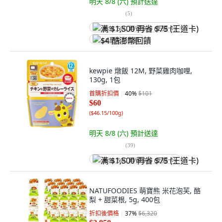
明天 8/8 (六)
預計送達
(
5
)
满 $1,500 再省 $75 (王道卡)
$4 酷澎幣回饋
kewpie 燉飯 12M, 野菜雞肉咖哩,
130g, 1包
首購折扣價
40
%
$101
$60
(
$46.15/100g
)
明天 8/8 (六)
預計送達
(
39
)
满 $1,500 再省 $75 (王道卡)
NATUFOODIES 萌寶熊 米花泡芙, 酪
梨 + 甜菜根, 5g, 400包
折扣後價格
37
%
$6,320