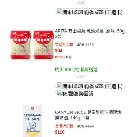
(
883
)
满 $1,500 再省 $75 (王道卡)
ARITA 有田製菓 乳幼米菓, 原味, 50g,
2袋
首購折扣價
40
%
$158
$94
(
$9.40/10g
)
明天 8/8 (六)
預計送達
(
231
)
满 $1,500 再省 $75 (王道卡)
$5 酷澎幣回饋
CANYON SPICE 兒童鮮奶油調理塊,
鮮奶油, 140g, 1盒
首購折扣價
40
%
$184
$110