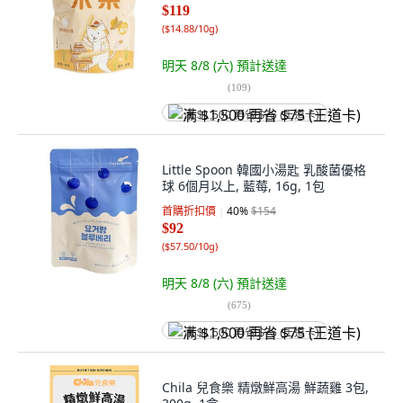
$119
(
$14.88/10g
)
明天 8/8 (六)
預計送達
(
109
)
满 $1,500 再省 $75 (王道卡)
Little Spoon 韓國小湯匙 乳酸菌優格
球 6個月以上, 藍莓, 16g, 1包
首購折扣價
40
%
$154
$92
(
$57.50/10g
)
明天 8/8 (六)
預計送達
(
675
)
满 $1,500 再省 $75 (王道卡)
Chila 兒食樂 精燉鮮高湯 鮮蔬雞 3包,