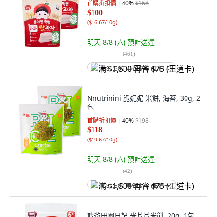
首購折扣價
40
%
$168
$100
(
$16.67/10g
)
明天 8/8 (六)
預計送達
(
461
)
满 $1,500 再省 $75 (王道卡)
Nnutrinini 脆妮妮 米餅, 海苔, 30g, 2
包
首購折扣價
40
%
$198
$118
(
$19.67/10g
)
明天 8/8 (六)
預計送達
(
42
)
满 $1,500 再省 $75 (王道卡)
韓爸田園日記 米片片米餅, 20g, 1包,