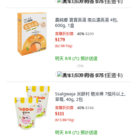
满 $1,500 再省 $75 (王道卡)
農純鄉 寶寶高湯 南瓜濃高湯 4包,
600g, 1盒
首購折扣價
40
%
$299
$179
(
$2.98/10g
)
明天 8/8 (六)
預計送達
(
34
)
满 $1,500 再省 $75 (王道卡)
Ssalgwaja 米餅村 糙米棒 7個月以上,
草莓, 40g, 2包
首購折扣價
40
%
$186
$111
(
$13.88/10g
)
明天 8/8 (六)
預計送達