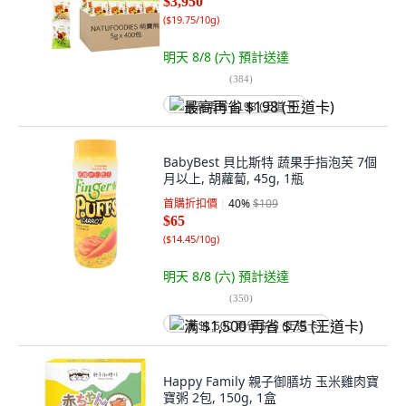
$3,950
(
$19.75/10g
)
明天 8/8 (六)
預計送達
(
384
)
最高再省 $198 (王道卡)
BabyBest 貝比斯特 蔬果手指泡芙 7個
月以上, 胡蘿蔔, 45g, 1瓶
首購折扣價
40
%
$109
$65
(
$14.45/10g
)
明天 8/8 (六)
預計送達
(
350
)
满 $1,500 再省 $75 (王道卡)
Happy Family 親子御膳坊 玉米雞肉寶
寶粥 2包, 150g, 1盒