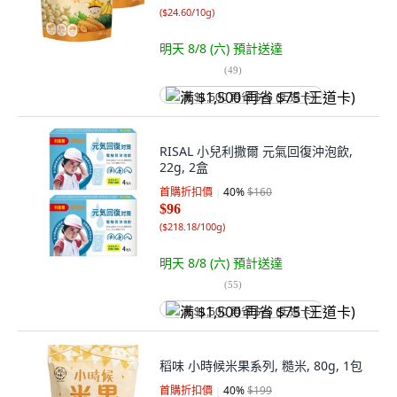
(
$24.60/10g
)
明天 8/8 (六)
預計送達
(
49
)
满 $1,500 再省 $75 (王道卡)
RISAL 小兒利撒爾 元氣回復沖泡飲,
22g, 2盒
首購折扣價
40
%
$160
$96
(
$218.18/100g
)
明天 8/8 (六)
預計送達
(
55
)
满 $1,500 再省 $75 (王道卡)
稻味 小時候米果系列, 糙米, 80g, 1包
首購折扣價
40
%
$199