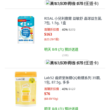
满 $1,500 再省 $75 (王道卡)
RISAL 小兒利撒爾 益敏舒 晶球益生菌,
7包, 1.5g, 1盒
首購折扣價
40
%
$272
$163
(
$23.29/1錠
)
明天 8/8 (六)
預計送達
(
108
)
满 $1,500 再省 $75 (王道卡)
Lab52 齒妍堂無糖QQ軟糖系列 35顆,
1包, 87.5g, 多多
首購折扣價
40
%
$127
$76
(
$8.69/10g
)
明天 8/8 (六)
預計送達