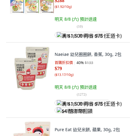
$288
(
$1.92/10g
)
明天 8/8 (六)
預計送達
(
10
)
满 $1,500 再省 $75 (王道卡)
Naeiae 幼兒圈圈餅, 香蕉, 30g, 2包
首購折扣價
40
%
$133
$79
(
$13.17/10g
)
明天 8/8 (六)
預計送達
(
1272
)
满 $1,500 再省 $75 (王道卡)
$4 酷澎幣回饋
Pure Eat 幼兒米餅, 蘋果, 30g, 2包