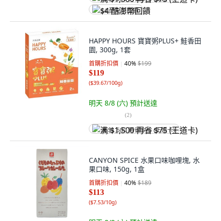
$4 酷澎幣回饋
HAPPY HOURS 寶寶粥PLUS+ 鮭香田
園, 300g, 1套
首購折扣價
40
%
$199
$119
(
$39.67/100g
)
明天 8/8 (六)
預計送達
(
2
)
满 $1,500 再省 $75 (王道卡)
CANYON SPICE 水果口味咖哩塊, 水
果口味, 150g, 1盒
首購折扣價
40
%
$189
$113
(
$7.53/10g
)