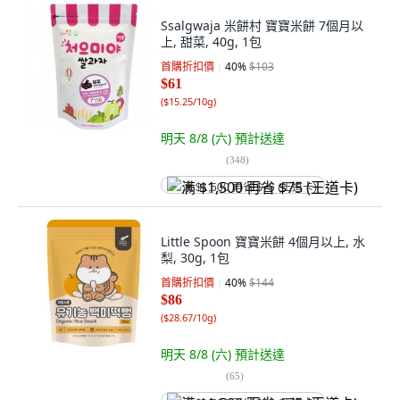
Ssalgwaja 米餅村 寶寶米餅 7個月以
上, 甜菜, 40g, 1包
首購折扣價
40
%
$103
$61
(
$15.25/10g
)
明天 8/8 (六)
預計送達
(
348
)
满 $1,500 再省 $75 (王道卡)
Little Spoon 寶寶米餅 4個月以上, 水
梨, 30g, 1包
首購折扣價
40
%
$144
$86
(
$28.67/10g
)
明天 8/8 (六)
預計送達
(
65
)