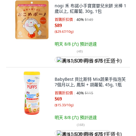
nogi 禾 布諾小手寶寶嬰兒米餅 米棒 1
歲以上, 紅蘿蔔, 30g, 1包
首購折扣價
40
%
$149
$89
(
$29.67/10g
)
明天 8/8 (六)
預計送達
(
48
)
满 $1,500 再省 $75 (王道卡)
BabyBest 貝比斯特 Mix蔬果手指泡芙
7個月以上, 鳳梨 + 胡蘿蔔, 45g, 1瓶
首購折扣價
40
%
$115
$69
(
$15.33/10g
)
明天 8/8 (六)
預計送達
(
168
)
满 $1,500 再省 $75 (王道卡)