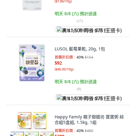
(
$7.86/10g
)
明天 8/8 (六)
預計送達
(
17
)
满 $1,500 再省 $75 (王道卡)
LUSOL 藍莓果乾, 20g, 1包
首購折扣價
40
%
$154
$92
(
$46.00/10g
)
明天 8/8 (六)
預計送達
(
8
)
满 $1,500 再省 $75 (王道卡)
Happy Family 親子御膳坊 寶寶粥 綜
合組5盒組, 1.5kg, 1組
首購折扣價
40
%
$480