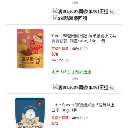
(
26
)
满 $1,500 再省 $75 (王道卡)
$9 酷澎幣回饋
Yomit 韓爸田園日記 蔬果恐龍小尖兵
寶寶餅乾, 韓吉cube, 16g, 1包
首購折扣價
40
%
$130
$78
(
$48.75/10g
)
明天 8/8 (六)
預計送達
(
50
)
满 $1,500 再省 $75 (王道卡)
Little Spoon 寶寶爆米香 5個月以上,
白米, 30g, 1包
首購折扣價
40
%
$125
$75