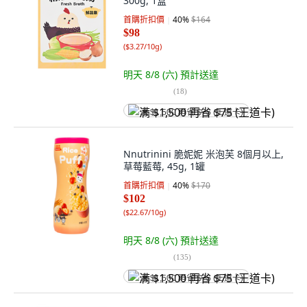
300g, 1盒
首購折扣價
40
%
$164
$98
(
$3.27/10g
)
明天 8/8 (六)
預計送達
(
18
)
满 $1,500 再省 $75 (王道卡)
Nnutrinini 脆妮妮 米泡芙 8個月以上,
草莓藍莓, 45g, 1罐
首購折扣價
40
%
$170
$102
(
$22.67/10g
)
明天 8/8 (六)
預計送達
(
135
)
满 $1,500 再省 $75 (王道卡)