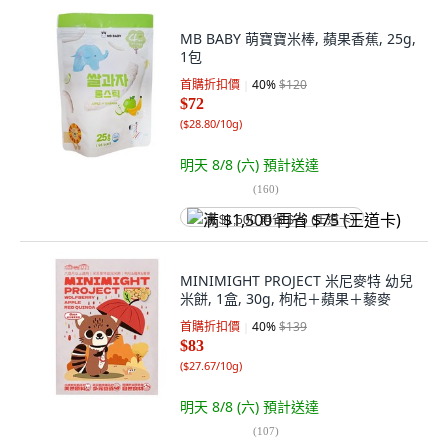
MB BABY 萌寶寶米棒, 蘋果香蕉, 25g,
1包
首購折扣價
40
%
$120
$72
(
$28.80/10g
)
明天 8/8 (六)
預計送達
(
160
)
满 $1,500 再省 $75 (王道卡)
MINIMIGHT PROJECT 米尼麥特 幼兒
米餅, 1盒, 30g, 枸杞＋蘋果＋藜麥
首購折扣價
40
%
$139
$83
(
$27.67/10g
)
明天 8/8 (六)
預計送達
(
107
)