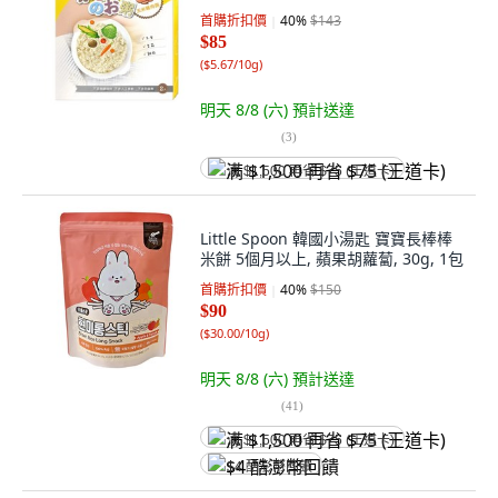
首購折扣價
40
%
$143
$85
(
$5.67/10g
)
明天 8/8 (六)
預計送達
(
3
)
满 $1,500 再省 $75 (王道卡)
Little Spoon 韓國小湯匙 寶寶長棒棒
米餅 5個月以上, 蘋果胡蘿蔔, 30g, 1包
首購折扣價
40
%
$150
$90
(
$30.00/10g
)
明天 8/8 (六)
預計送達
(
41
)
满 $1,500 再省 $75 (王道卡)
$4 酷澎幣回饋