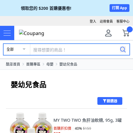
領取您的
$200
首購優惠卷!
打開 App
登入
註冊會員
客服中心
全部
酷澎首頁
首購專區
母嬰
嬰幼兒食品
嬰幼兒食品
篩選器
MY TWO TWO 魚肝油軟糖, 95g, 3罐
首購折扣價
40
%
$159