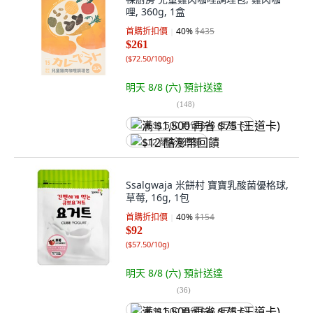
哩, 360g, 1盒
首購折扣價
40
%
$435
$261
(
$72.50/100g
)
明天 8/8 (六)
預計送達
(
148
)
满 $1,500 再省 $75 (王道卡)
$12 酷澎幣回饋
Ssalgwaja 米餅村 寶寶乳酸菌優格球,
草莓, 16g, 1包
首購折扣價
40
%
$154
$92
(
$57.50/10g
)
明天 8/8 (六)
預計送達
(
36
)
满 $1,500 再省 $75 (王道卡)