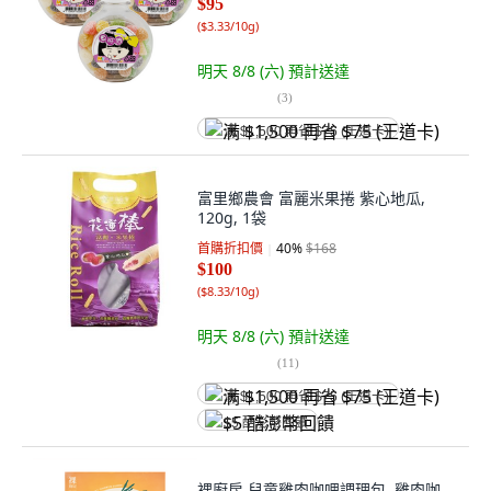
$95
(
$3.33/10g
)
明天 8/8 (六)
預計送達
(
3
)
满 $1,500 再省 $75 (王道卡)
富里鄉農會 富麗米果捲 紫心地瓜,
120g, 1袋
首購折扣價
40
%
$168
$100
(
$8.33/10g
)
明天 8/8 (六)
預計送達
(
11
)
满 $1,500 再省 $75 (王道卡)
$5 酷澎幣回饋
裸廚房 兒童雞肉咖哩調理包, 雞肉咖