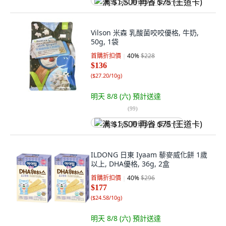
满 $1,500 再省 $75 (王道卡)
Vilson 米森 乳酸菌咬咬優格, 牛奶,
50g, 1袋
首購折扣價
40
%
$228
$136
(
$27.20/10g
)
明天 8/8 (六)
預計送達
(
99
)
满 $1,500 再省 $75 (王道卡)
ILDONG 日東 Iyaam 藜麥威化餅 1歲
以上, DHA優格, 36g, 2盒
首購折扣價
40
%
$296
$177
(
$24.58/10g
)
明天 8/8 (六)
預計送達