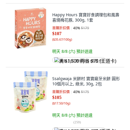
Happy Hours 寶寶好食調理包和風壽
喜燒梅花豚, 300g, 1套
首購折扣價
40
%
$179
$107
(
$35.67/100g
)
明天 8/8 (六)
預計送達
满 $1,500 再省 $75 (王道卡)
Ssalgwaja 米餅村 寶寶磨牙米餅 圓形
10個月以上, 綠米, 30g, 2包
首購折扣價
40
%
$175
$105
(
$17.50/10g
)
明天 8/8 (六)
預計送達
(
259
)