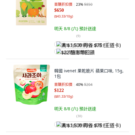
首購折扣價
23
%
$850
$650
(
$43.33/10g
)
明天 8/8 (六)
預計送達
(
9
)
满 $1,500 再省 $75 (王道卡)
$22 酷澎幣回饋
韓國 ivenet 果乾脆片 蘋果口味, 15g,
1包
首購折扣價
40
%
$204
$122
(
$81.33/10g
)
明天 8/8 (六)
預計送達
(
30
)
满 $1,500 再省 $75 (王道卡)