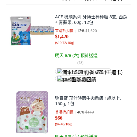
ACE 機能系列 牙博士棒棒糖 8支, 西瓜
+ 青蘋果, 60g, 12包
首購折扣價
12
%
$1,620
$1,420
(
$19.72/10g
)
明天 8/8 (六)
預計送達
(
78
)
满 $1,500 再省 $75 (王道卡)
$18 酷澎幣回饋
粥寶寶 茄汁時蔬牛肉燉飯 1歲以上,
150g, 1包
首購折扣價
40
%
$110
$66
(
$4.40/10g
)
明天 8/8 (六)
預計送達