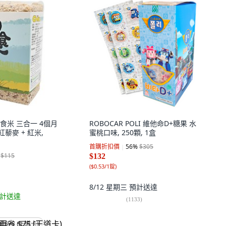
 兒食米 三合一 4個月
ROBOCAR POLI 維他命D+糖果 水
紅藜麥 + 紅米,
蜜桃口味, 250顆, 1盒
首購折扣價
56
%
$305
$115
$132
(
$0.53/1錠
)
8/12 星期三
預計送達
計送達
(
1133
)
省 $75 (王道卡)