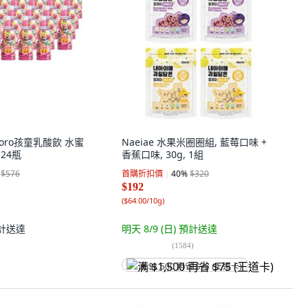
ororo孩童乳酸飲 水蜜
Naeiae 水果米圈圈組, 藍莓口味 +
 24瓶
香蕉口味, 30g, 1組
$576
首購折扣價
40
%
$320
$192
(
$64.00/10g
)
計送達
明天 8/9 (日)
預計送達
)
(
1584
)
满 $1,500 再省 $75 (王道卡)