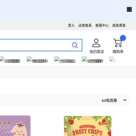
登入
註冊會員
客服中心
成為賣家
我的酷澎
購物車
文具圖書
食品飲料
生活用品
女性服飾
運動戶外
60
每頁筆