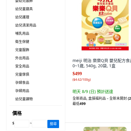
嬰幼兒服飾
幼兒童寢具
幼兒護理
幼兒清潔用品
哺乳用品
衛生保健
兒童服飾
外出用品
meiji 明治 樂樂Q貝 嬰兒配方食
0~1歲, 540g, 20袋, 1盒
安全用品
$499
兒童傢俱
(
$4.62/100g
)
孕婦食品
孕婦用品
明天 8/9 (日)
預計送達
全新商品
,
盒損福利品 – 全新未開封
(2
幼兒童讀物
最低
499
價格
$
~
搜尋