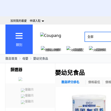
加到我的最愛
申請入駐
全部
類別
爸氣父親節
火箭速配
火箭跨境
酷澎首頁
母嬰
嬰幼兒食品
篩選器
嬰幼兒食品
酷澎評分排名
價格最低
價
僅顯示
僅顯示
僅顯示