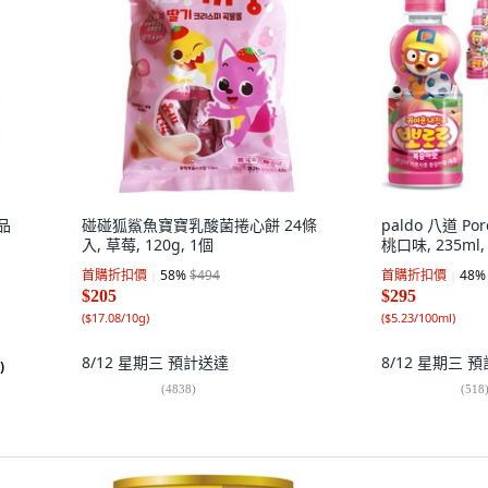
品
碰碰狐鯊魚寶寶乳酸菌捲心餅 24條
paldo 八道 P
入, 草莓, 120g, 1個
桃口味, 235ml,
首購折扣價
58
%
$494
首購折扣價
48
%
$205
$295
(
$17.08/10g
)
(
$5.23/100ml
)
8/12 星期三
預計送達
8/12 星期三
預
)
(
4838
)
(
518