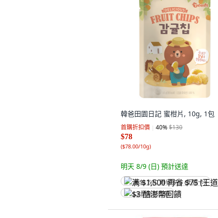
韓爸田園日記 蜜柑片, 10g, 1包
首購折扣價
40
%
$130
$78
(
$78.00/10g
)
明天 8/9 (日)
預計送達
满 $1,500 再省 $75 (王道卡)
$3 酷澎幣回饋