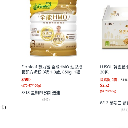
Fernleaf 豐力富 全能HMO 幼兒成
LUSOL 韓國產小
長配方奶粉 3號 1-3歲, 850g, 1罐
20包
$599
首購折扣價
61
%
$252
(
$70.47/100g
)
(
$4.20/10g
)
8/13 星期四
預計送達
(
945
)
8/12 星期三
預
(
551