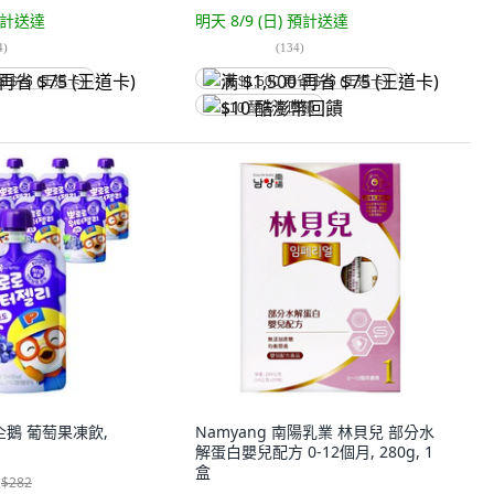
計送達
明天 8/9 (日)
預計送達
4
)
(
134
)
省 $75 (王道卡)
满 $1,500 再省 $75 (王道卡)
$10 酷澎幣回饋
小企鵝 葡萄果凍飲,
Namyang 南陽乳業 林貝兒 部分水
解蛋白嬰兒配方 0-12個月, 280g, 1
盒
$282