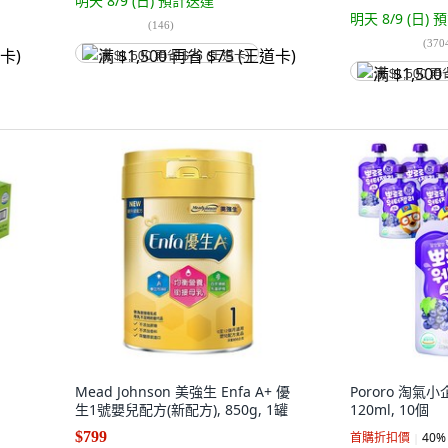
明天 8/9 (日)
預計送達
明天 8/9 (日)
預
(
146
)
(
370
满 $1,500 再省 $75 (王道卡)
满 $1,500 再
Mead Johnson 美強生 Enfa A+ 優
Pororo 淘氣
生1號嬰兒配方(新配方), 850g, 1罐
120ml, 10個
$799
首購折扣價
40
%