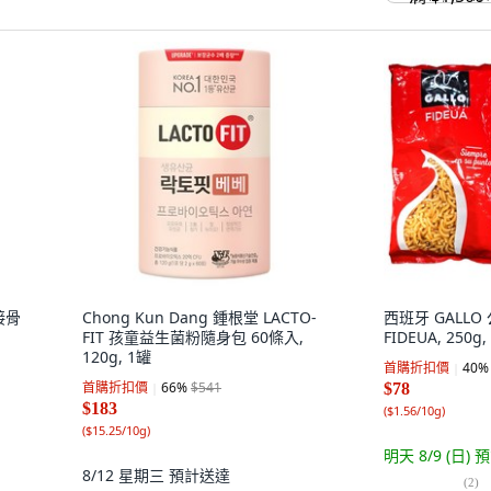
接骨
Chong Kun Dang 鍾根堂 LACTO-
西班牙 GALLO
FIT 孩童益生菌粉隨身包 60條入,
FIDEUA, 250g,
120g, 1罐
首購折扣價
40
%
首購折扣價
66
%
$541
$78
$183
(
$1.56/10g
)
(
$15.25/10g
)
明天 8/9 (日)
預
8/12 星期三
預計送達
(
2
)