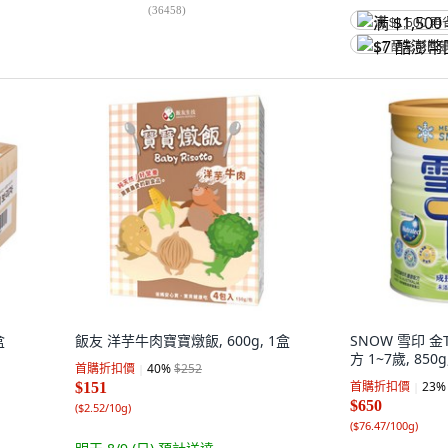
(
36458
)
满 $1,500 再
$7 酷澎幣回
盒
飯友 洋芋牛肉寶寶燉飯, 600g, 1盒
SNOW 雪印 金
方 1~7歲, 850g
首購折扣價
40
%
$252
首購折扣價
23
%
$151
$650
(
$2.52/10g
)
(
$76.47/100g
)