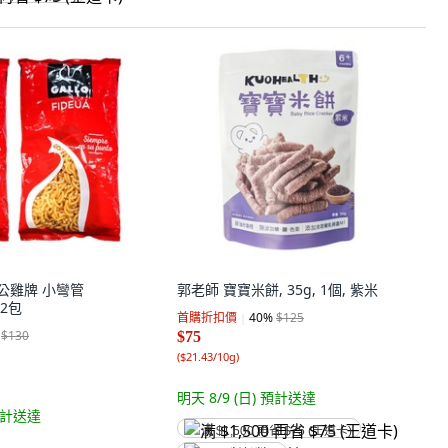
 公雞牌 小彎管
郭老師 寶寶米餅, 35g, 1個, 紫米
 2包
首購折扣價
40
%
$125
$130
$75
(
$21.43/10g
)
明天 8/9 (日)
預計送達
計送達
满 $1,500 再省 $75 (王道卡)