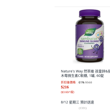
Nature's Way 然萃維 孩童鋅&
木莓微生素C軟糖, 1罐, 60錠
折扣後價格
61
%
$568
$216
(
$3.60/1錠
)
8/12 星期三
預計送達
(
1331
)