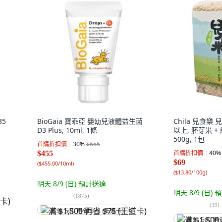
35
BioGaia 寶乖亞 嬰幼兒液體益生菌
Chila 兒食樂
D3 Plus, 10ml, 1條
以上, 胚芽米 + 
500g, 1包
首購折扣價
30
%
$655
首購折扣價
40
%
$455
$69
(
$455.00/10ml
)
(
$13.80/100g
)
明天 8/9 (日)
預計送達
明天 8/9 (日)
預
(
1875
)
(
39
)
满 $1,500 再省 $75 (王道卡)
满 $1,500 再