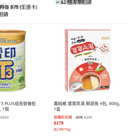
$2 酷澎幣回饋
省 $75 (王道卡)
饋
T3 PLUS成長營養配
農純鄉 寶寶高湯 鮮蔬魚 4包, 600g,
, 1個
1盒
$850
首購折扣價
40
%
$299
$179
(
$2.98/10g
)