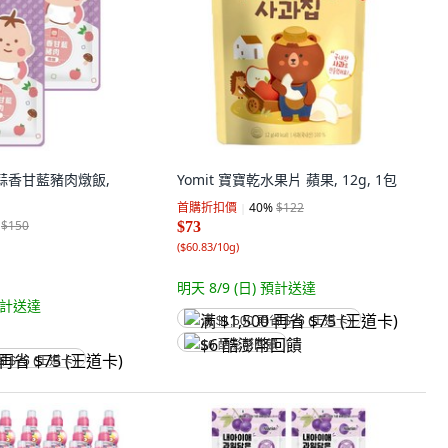
蒜香甘藍豬肉燉飯,
Yomit 寶寶乾水果片 蘋果, 12g, 1包
首購折扣價
40
%
$122
$150
$73
(
$60.83/10g
)
明天 8/9 (日)
預計送達
計送達
满 $1,500 再省 $75 (王道卡)
$6 酷澎幣回饋
省 $75 (王道卡)