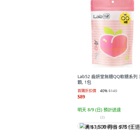
Lab52 齒妍堂無糖QQ軟糖系列 
顆, 1包
首購折扣價
40
%
$149
$89
明天 8/9 (日)
預計送達
(
2
)
满 $1,500 再省 $75 (王道卡)