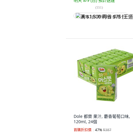
明天 8/9 (日)
預計送達
(
551
)
满 $1,500 再省 $75 (王道卡)
Dole 都樂 果汁, 麝香葡萄口味,
120ml, 24個
首購折扣價
47
%
$387