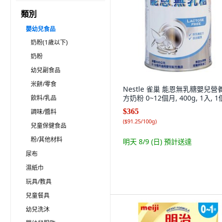
類別
嬰幼兒食品
奶粉(1歲以下)
奶粉
幼兒副食品
米餅/零食
Nestle 雀巢 能恩無乳糖嬰兒營
方奶粉 0~12個月, 400g, 1入, 1
飲料/乳品
$365
調味/醬料
(
$91.25/100g
)
兒童保健食品
粉/其他材料
明天 8/9 (日)
預計送達
尿布
濕紙巾
玩具/教具
兒童餐具
幼兒洗沐