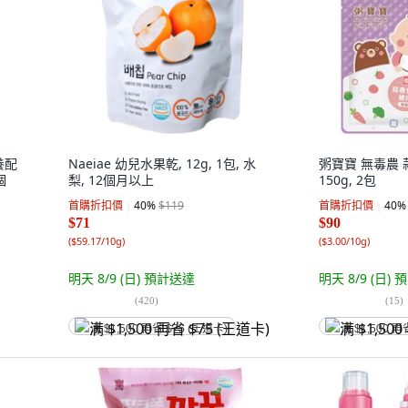
養配
Naeiae 幼兒水果乾, 12g, 1包, 水
粥寶寶 無毒農 
個
梨, 12個月以上
150g, 2包
首購折扣價
40
%
$119
首購折扣價
40
%
$71
$90
(
$59.17/10g
)
(
$3.00/10g
)
明天 8/9 (日)
預計送達
明天 8/9 (日)
預
(
420
)
(
15
)
满 $1,500 再省 $75 (王道卡)
满 $1,500 再