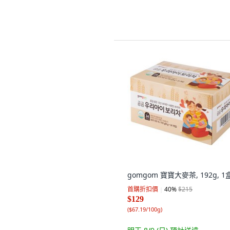
gomgom 寶寶大麥茶, 192g, 1
首購折扣價
40
%
$215
$129
(
$67.19/100g
)