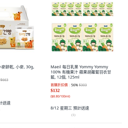
麥餅乾, 小麥, 30g,
Maeil 每日乳業 Yommy Yommy
100% 有機果汁 蘋果胡蘿蔔羽衣甘
藍, 12個, 125ml
$663
首購折扣價
56
%
$303
$132
(
$8.80/100ml
)
計送達
8/12 星期三
預計送達
)
(
1
)