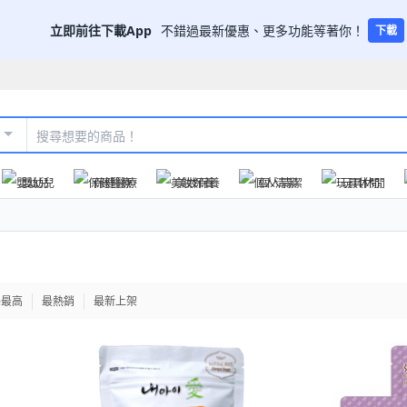
立即前往下載App
不錯過最新優惠、更多功能等著你！
下載
嬰幼兒
保健醫療
美妝保養
個人清潔
玩具休閒
格最高
最熱銷
最新上架