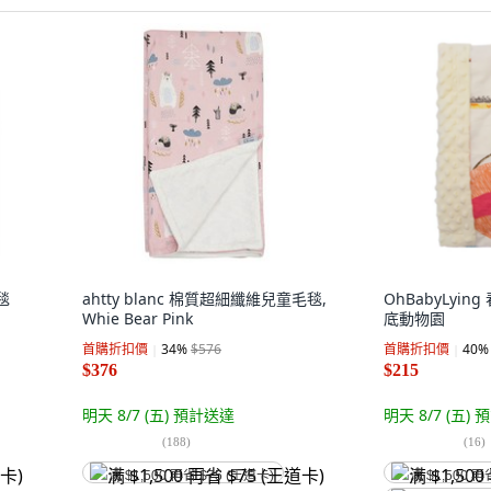
毯
ahtty blanc 棉質超細纖維兒童毛毯,
OhBabyLyin
Whie Bear Pink
底動物園
首購折扣價
34
%
$576
首購折扣價
40
%
$376
$215
明天 8/7 (五)
預計送達
明天 8/7 (五)
預
(
188
)
(
16
)
满 $1,500 再省 $75 (王道卡)
满 $1,500 再