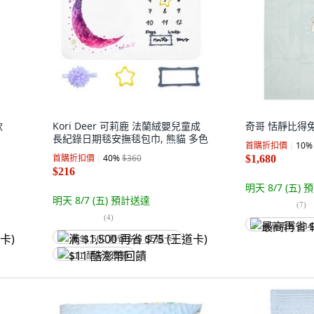
款
Kori Deer 可莉鹿 法蘭絨嬰兒童成
奇哥 恬靜比得兔
長紀錄日期毯安撫毯包巾, 熊貓 多色
首購折扣價
10
%
首購折扣價
40
%
$360
$1,680
$216
明天 8/7 (五)
預
明天 8/7 (五)
預計送達
(
7
)
(
4
)
最高再省 $84
满 $1,500 再省 $75 (王道卡)
$11 酷澎幣回饋