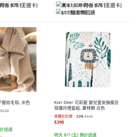
省 $75 (王道卡)
满 $1,500 再省 $75 (王道卡)
$11 酷澎幣回饋
格子壓紋毛毯, 米色
Kori Deer 可莉鹿 嬰兒童安撫魔豆
毯彌月禮盒組, 叢林獅 白色
$538
首購折扣價
33
%
$590
$390
計送達
明天 8/7 (五)
預計送達
2
)