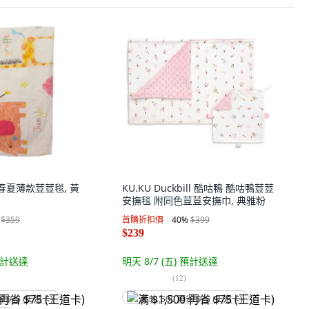
g 春夏薄款荳荳毯, 黃
KU.KU Duckbill 酷咕鴨 酷咕鴨荳荳
安撫毯 附同色荳荳安撫巾, 典雅粉
$359
首購折扣價
40
%
$399
$239
計送達
明天 8/7 (五)
預計送達
(
12
)
省 $75 (王道卡)
满 $1,500 再省 $75 (王道卡)