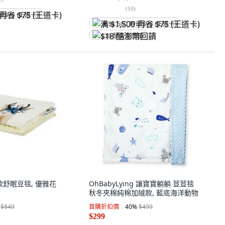
(
10
)
省 $75 (王道卡)
满 $1,500 再省 $75 (王道卡)
$18 酷澎幣回饋
薄款舒眠豆毯, 優雅花
OhBabyLying 讓寶寶躺躺 荳荳毯
秋冬夾棉純棉加絨款, 藍底海洋動物
$849
首購折扣價
40
%
$499
$299