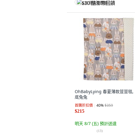
$30 酷澎幣回饋
OhBabyLying 春夏薄款荳荳毯,
底兔兔
首購折扣價
40
%
$359
$215
明天 8/7 (五)
預計送達
(
13
)