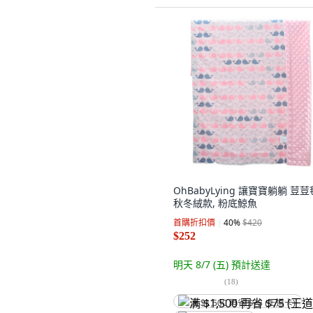
OhBabyLying 讓寶寶躺躺 荳荳
秋冬絨款, 粉底鯨魚
首購折扣價
40
%
$420
$252
明天 8/7 (五)
預計送達
(
18
)
满 $1,500 再省 $75 (王道卡)