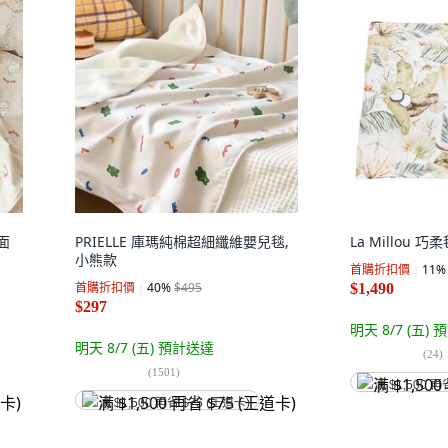
面
PRIELLE 庫瑪純棉超細纖維嬰兒毯,
La Millou 
小熊款
首購折扣價
11
%
首購折扣價
40
%
$495
$1,490
$297
明天 8/7 (五)
預
明天 8/7 (五)
預計送達
(
24
)
(
1501
)
满 $1,500 再
满 $1,500 再省 $75 (王道卡)