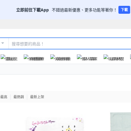
立即前往下載App
不錯過最新優惠、更多功能等著你！
下載
嬰幼兒
保健醫療
美妝保養
個人清潔
玩具休閒
格最高
最熱銷
最新上架