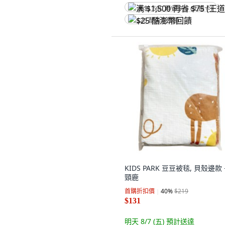
满 $1,500 再省 $75 (王道卡)
$25 酷澎幣回饋
KIDS PARK 豆豆被毯, 貝殼邊款
頸鹿
首購折扣價
40
%
$219
$131
明天 8/7 (五)
預計送達