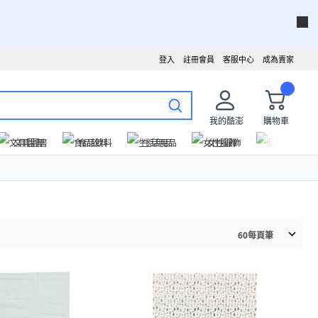
登入
註冊會員
客服中心
成為賣家
我的酷澎
購物車
文具圖書
食品飲料
生活用品
女性服飾
運動戶外
60
每頁筆