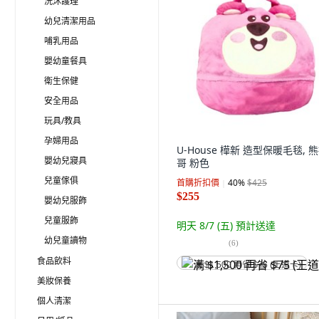
洗沐護理
幼兒清潔用品
哺乳用品
嬰幼童餐具
衛生保健
安全用品
玩具/教具
孕婦用品
U-House 樺新 造型保暖毛毯, 
嬰幼兒寢具
哥 粉色
兒童傢俱
首購折扣價
40
%
$425
$255
嬰幼兒服飾
兒童服飾
明天 8/7 (五)
預計送達
幼兒童讀物
(
6
)
食品飲料
满 $1,500 再省 $75 (王道卡)
美妝保養
個人清潔