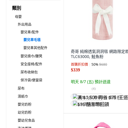
類別
母嬰
外出用品
嬰兒車/配件
嬰兒車毛毯
嬰兒車其他配件
奇哥 純棉透氣洞洞毯 網路限定
嬰兒揹巾/腰凳
TLC63000, 鮭魚粉
安全座椅/配件
首購折扣價
50
%
$680
$339
尿布收納包
保冷袋/便當袋
明天 8/7 (五)
預計送達
尿布
(
4
)
濕紙巾
满 $1,500 再省 $75 (王道卡)
嬰兒奶粉
$16 酷澎幣回饋
幼兒奶粉
嬰幼兒食品