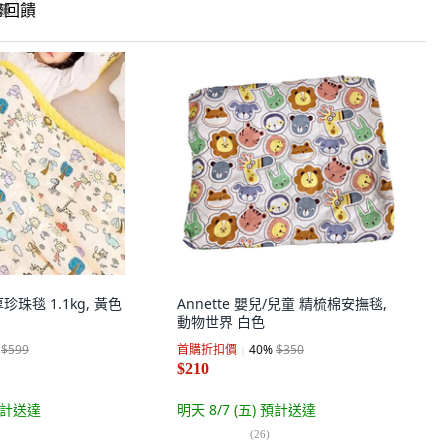
回饋
珠毯 1.1kg, 黃色
Annette 嬰兒/兒童 精梳棉安撫毯,
動物世界 白色
$599
首購折扣價
40
%
$350
$210
計送達
明天 8/7 (五)
預計送達
(
26
)