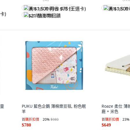
满 $1,500 再省 $75 (王道卡)
满 $1,500 再
$21 酷澎幣回饋
兒童
PUKU 藍色企鵝 薄棉樂豆毯, 粉色眠
Roaze 柔仕 
羊
鹿 + 米色
首購折扣價
20
%
$980
首購折扣價
23
%
$780
$649