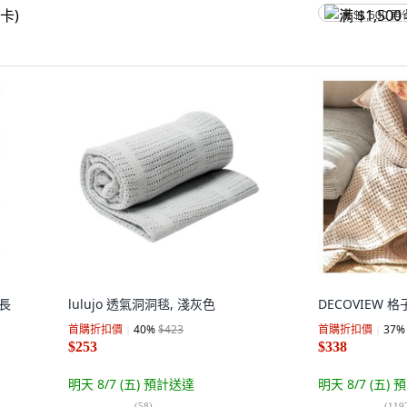
满 $1,500 再
 長
lulujo 透氣洞洞毯, 淺灰色
DECOVIEW 
首購折扣價
40
%
$423
首購折扣價
37
%
$253
$338
明天 8/7 (五)
預計送達
明天 8/7 (五)
預
(
58
)
(
119