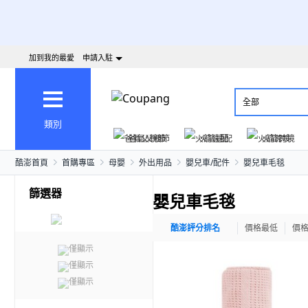
加到我的最愛
申請入駐
全部
類別
爸氣父親節
火箭速配
火箭跨境
酷澎首頁
首購專區
母嬰
外出用品
嬰兒車/配件
嬰兒車毛毯
篩選器
嬰兒車毛毯
酷澎評分排名
價格最低
價
僅顯示
僅顯示
僅顯示