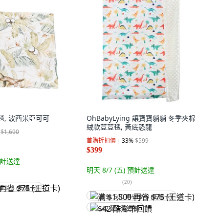
巧柔毯, 波西米亞可可
OhBabyLying 讓寶寶躺躺 冬季夾棉
絨款荳荳毯, 黃底恐龍
$1,690
首購折扣價
33
%
$599
$399
計送達
明天 8/7 (五)
預計送達
(
20
)
省 $75 (王道卡)
满 $1,500 再省 $75 (王道卡)
$42 酷澎幣回饋