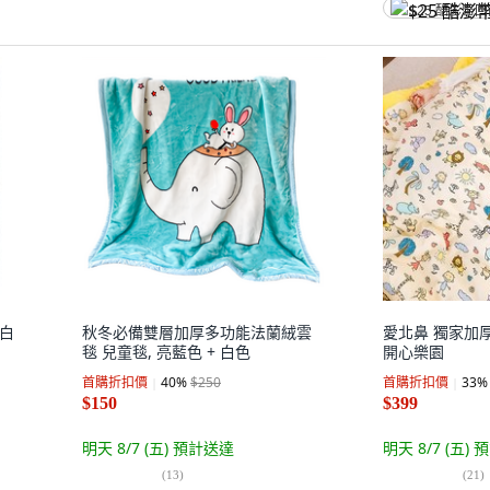
$25 酷澎幣
 白
秋冬必備雙層加厚多功能法蘭絨雲
愛北鼻 獨家加厚珍
毯 兒童毯, 亮藍色 + 白色
開心樂園
首購折扣價
40
%
$250
首購折扣價
33
%
$150
$399
明天 8/7 (五)
預計送達
明天 8/7 (五)
預
(
13
)
(
21
)