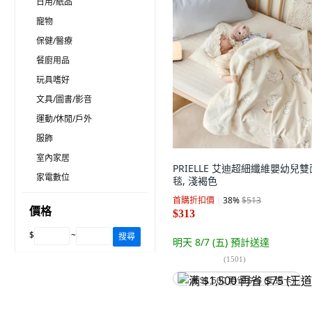
日用/紙品
寵物
保健/醫療
餐廚用品
玩具嗜好
文具/圖書/影音
運動/休閒/戶外
服飾
室內家居
PRIELLE 艾迪超細纖維嬰幼兒雙
家電數位
毯, 淺褐色
首購折扣價
38
%
$513
價格
$313
$
~
搜尋
明天 8/7 (五)
預計送達
(
1501
)
满 $1,500 再省 $75 (王道卡)