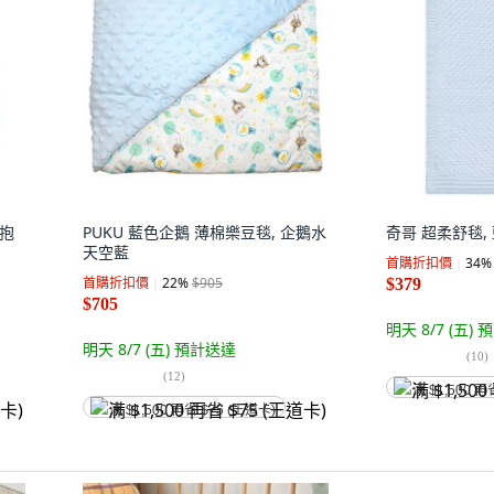
熊抱
PUKU 藍色企鵝 薄棉樂豆毯, 企鵝水
奇哥 超柔舒毯,
天空藍
首購折扣價
34
%
首購折扣價
22
%
$905
$379
$705
明天 8/7 (五)
預
明天 8/7 (五)
預計送達
(
10
)
(
12
)
满 $1,500 再
满 $1,500 再省 $75 (王道卡)