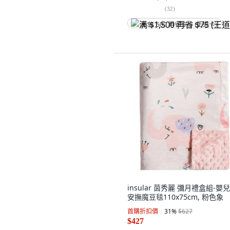
(
32
)
满 $1,500 再省 $75 (王道卡)
insular 茵秀麗 彌月禮盒組-嬰
安撫魔豆毯110x75cm, 粉色象
首購折扣價
31
%
$627
$427