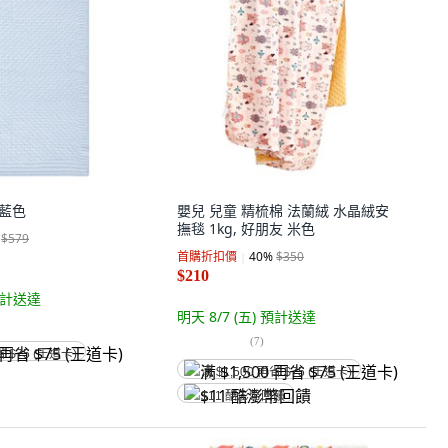
 藍色
嬰兒 兒童 精梳棉 法蘭絨 水晶絨安
撫毯 1kg, 好朋友 米色
$579
首購折扣價
40
%
$350
$210
計送達
明天 8/7 (五)
預計送達
(
7
)
省 $75 (王道卡)
满 $1,500 再省 $75 (王道卡)
$11 酷澎幣回饋