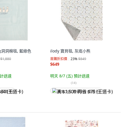
洞洞棉毯, 藍綠色
ilody 寶貝毯, 灰底小熊
$1,880
首購折扣價
23
%
$849
$649
計送達
明天 8/7 (五)
預計送達
(
14
)
 (王道卡)
满 $1,500 再省 $75 (王道卡)