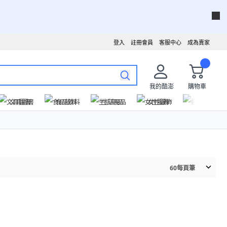
登入
註冊會員
客服中心
成為賣家
我的酷澎
購物車
文具圖書
食品飲料
生活用品
女性服飾
運動戶外
60
每頁筆