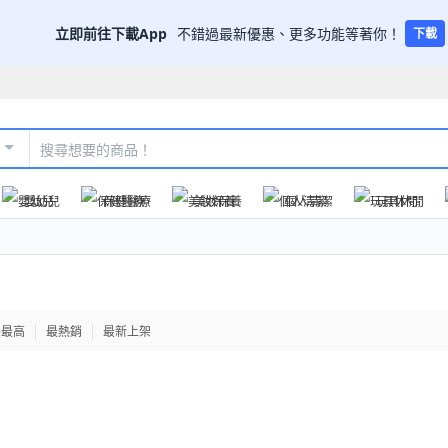
立即前往下載App
不錯過最新優惠、更多功能等著你！
下載
嬰幼兒
保健醫療
美妝保養
個人清潔
玩具休閒
格最高
最熱銷
最新上架