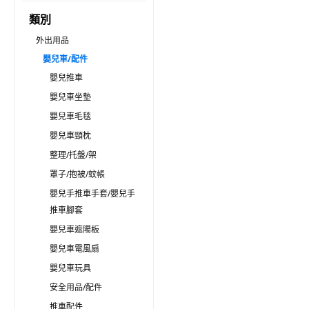
類別
外出用品
嬰兒車/配件
嬰兒推車
嬰兒車坐墊
嬰兒車毛毯
嬰兒車頸枕
整理/托盤/架
罩子/抱被/蚊帳
嬰兒手推車手套/嬰兒手
推車腳套
嬰兒車遮陽板
嬰兒車電風扇
嬰兒車玩具
安全用品/配件
推車配件