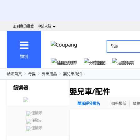
加到我的最愛
申請入駐
全部
類別
爸氣父親節
火箭速配
火箭跨境
酷澎首頁
母嬰
外出用品
嬰兒車/配件
篩選器
嬰兒車/配件
酷澎評分排名
價格最低
價
僅顯示
僅顯示
僅顯示