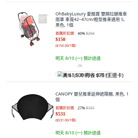
OhBabyLuxury 愛酷寶 雙開拉鏈推車
雨罩 車寬42~47cm/輕型推車適用 S,
黑色, 1個
首購折扣價
40
%
$250
$150
(
$150.00/1個
)
明天 8/10 (一)
預計送達
(
9
)
满 $1,500 再省 $75 (王道卡)
CANOPY 嬰兒推車延伸遮陽棚, 黑色, 1
個
首購折扣價
27
%
$731
$531
(
$531.00/1個
)
明天 8/10 (一)
預計送達