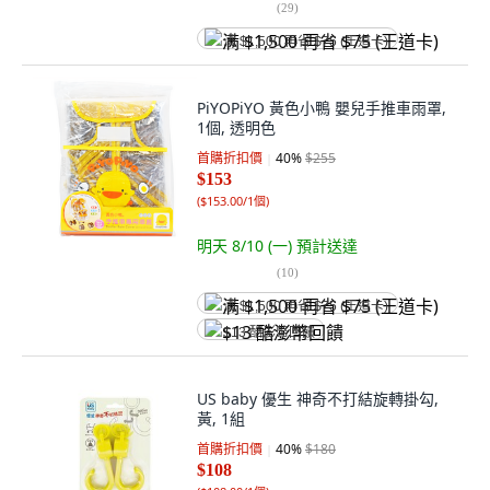
(
29
)
满 $1,500 再省 $75 (王道卡)
PiYOPiYO 黃色小鴨 嬰兒手推車雨罩,
1個, 透明色
首購折扣價
40
%
$255
$153
(
$153.00/1個
)
明天 8/10 (一)
預計送達
(
10
)
满 $1,500 再省 $75 (王道卡)
$13 酷澎幣回饋
US baby 優生 神奇不打結旋轉掛勾,
黃, 1組
首購折扣價
40
%
$180
$108