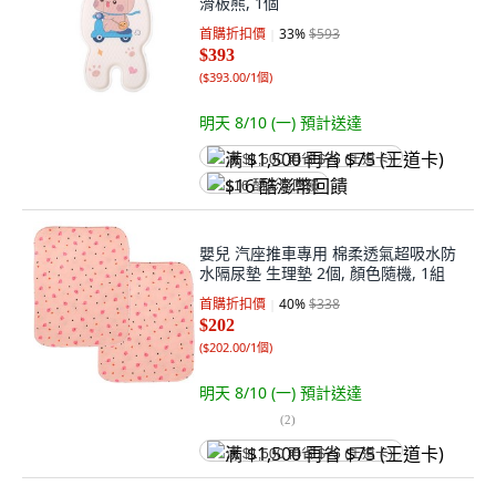
滑板熊, 1個
首購折扣價
33
%
$593
$393
(
$393.00/1個
)
明天 8/10 (一)
預計送達
满 $1,500 再省 $75 (王道卡)
$16 酷澎幣回饋
嬰兒 汽座推車專用 棉柔透氣超吸水防
水隔尿墊 生理墊 2個, 顏色隨機, 1組
首購折扣價
40
%
$338
$202
(
$202.00/1個
)
明天 8/10 (一)
預計送達
(
2
)
满 $1,500 再省 $75 (王道卡)