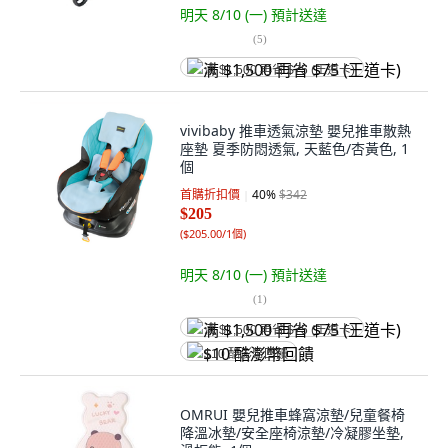
明天 8/10 (一)
預計送達
(
5
)
满 $1,500 再省 $75 (王道卡)
vivibaby 推車透氣涼墊 嬰兒推車散熱
座墊 夏季防悶透氣, 天藍色/杏黃色, 1
個
首購折扣價
40
%
$342
$205
(
$205.00/1個
)
明天 8/10 (一)
預計送達
(
1
)
满 $1,500 再省 $75 (王道卡)
$10 酷澎幣回饋
OMRUI 嬰兒推車蜂窩涼墊/兒童餐椅
降溫冰墊/安全座椅涼墊/冷凝膠坐墊,