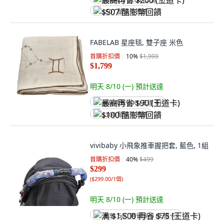
最高再省 $200 (王道卡)
$507 酷澎幣回饋
FABELAB 星座毯, 雙子座 米色
首購折扣價
10
%
$1,999
$1,799
明天 8/10 (一)
預計送達
最高再省 $90 (王道卡)
$100 酷澎幣回饋
vivibaby 小飛象推車握把套, 藍色, 1組
首購折扣價
40
%
$499
$299
(
$299.00/1個
)
明天 8/10 (一)
預計送達
满 $1,500 再省 $75 (王道卡)