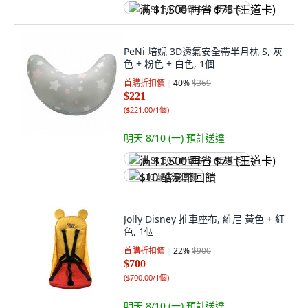
满 $1,500 再省 $75 (王道卡)
PeNi 培婗 3D透氣安全帶半月枕 S, 灰
色 + 粉色 + 白色, 1個
首購折扣價
40
%
$369
$221
(
$221.00/1個
)
明天 8/10 (一)
預計送達
满 $1,500 再省 $75 (王道卡)
$10 酷澎幣回饋
Jolly Disney 推車座布, 維尼 黃色 + 紅
色, 1個
首購折扣價
22
%
$900
$700
(
$700.00/1個
)
明天 8/10 (一)
預計送達