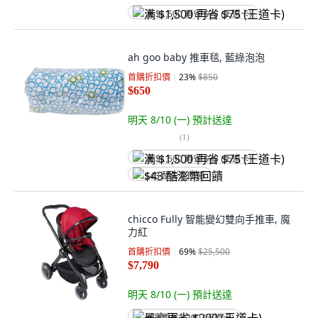
满 $1,500 再省 $75 (王道卡)
ah goo baby 推車毯, 藍綠泡泡
首購折扣價
23
%
$850
$650
明天 8/10 (一)
預計送達
(
1
)
满 $1,500 再省 $75 (王道卡)
$43 酷澎幣回饋
chicco Fully 智能變幻雙向手推車, 魔
力紅
首購折扣價
69
%
$25,500
$7,790
明天 8/10 (一)
預計送達