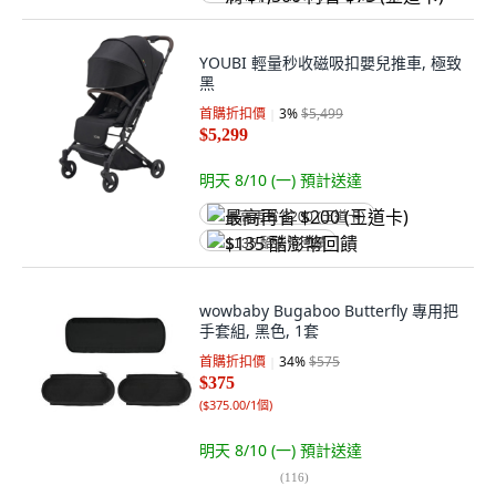
YOUBI 輕量秒收磁吸扣嬰兒推車, 極致
黑
首購折扣價
3
%
$5,499
$5,299
明天 8/10 (一)
預計送達
最高再省 $200 (王道卡)
$135 酷澎幣回饋
wowbaby Bugaboo Butterfly 專用把
手套組, 黑色, 1套
首購折扣價
34
%
$575
$375
(
$375.00/1個
)
明天 8/10 (一)
預計送達
(
116
)