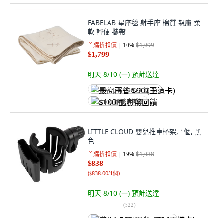
FABELAB 星座毯 射手座 棉質 親膚 柔
軟 輕便 攜帶
首購折扣價
10
%
$1,999
$1,799
明天 8/10 (一)
預計送達
最高再省 $90 (王道卡)
$100 酷澎幣回饋
LITTLE CLOUD 嬰兒推車杯架, 1個, 黑
色
首購折扣價
19
%
$1,038
$838
(
$838.00/1個
)
明天 8/10 (一)
預計送達
(
522
)