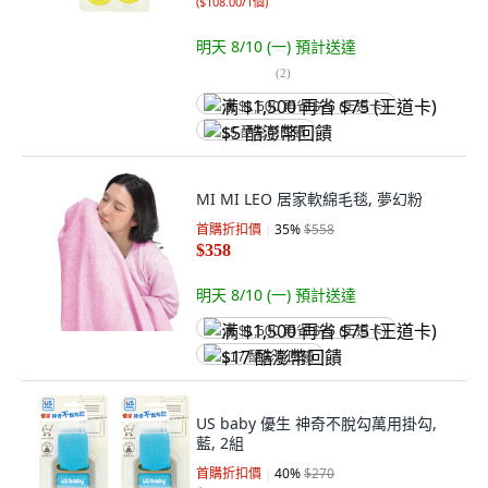
(
$108.00/1個
)
明天 8/10 (一)
預計送達
(
2
)
满 $1,500 再省 $75 (王道卡)
$5 酷澎幣回饋
MI MI LEO 居家軟綿毛毯, 夢幻粉
首購折扣價
35
%
$558
$358
明天 8/10 (一)
預計送達
满 $1,500 再省 $75 (王道卡)
$17 酷澎幣回饋
US baby 優生 神奇不脫勾萬用掛勾,
藍, 2組
首購折扣價
40
%
$270