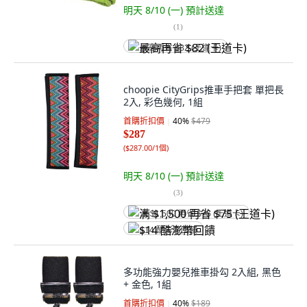
明天 8/10 (一)
預計送達
(
1
)
最高再省 $82 (王道卡)
choopie CityGrips推車手把套 單把長
2入, 彩色幾何, 1組
首購折扣價
40
%
$479
$287
(
$287.00/1個
)
明天 8/10 (一)
預計送達
(
3
)
满 $1,500 再省 $75 (王道卡)
$14 酷澎幣回饋
多功能強力嬰兒推車掛勾 2入組, 黑色
+ 金色, 1組
首購折扣價
40
%
$189