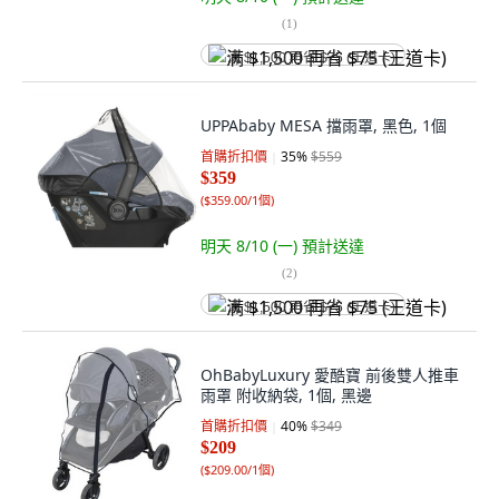
(
1
)
满 $1,500 再省 $75 (王道卡)
UPPAbaby MESA 擋雨罩, 黑色, 1個
首購折扣價
35
%
$559
$359
(
$359.00/1個
)
明天 8/10 (一)
預計送達
(
2
)
满 $1,500 再省 $75 (王道卡)
OhBabyLuxury 愛酷寶 前後雙人推車
雨罩 附收納袋, 1個, 黑邊
首購折扣價
40
%
$349
$209
(
$209.00/1個
)