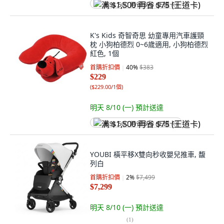
满 $1,500 再省 $75 (王道卡)
K's Kids 奇智奇思 幼童專用汽車護頸
枕 小狗柏德烈 0~6歲適用, 小狗柏德烈
紅色, 1個
首購折扣價
40
%
$383
$229
(
$229.00/1個
)
明天 8/10 (一)
預計送達
满 $1,500 再省 $75 (王道卡)
YOUBI 橫平移X雙向秒收嬰兒推車, 馥
列白
首購折扣價
2
%
$7,499
$7,299
明天 8/10 (一)
預計送達
(
1
)