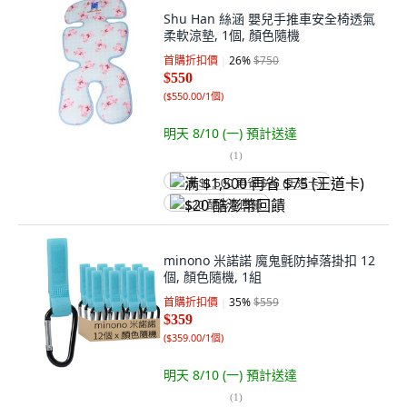
Shu Han 絲涵 嬰兒手推車安全椅透氣
柔軟涼墊, 1個, 顏色隨機
首購折扣價
26
%
$750
$550
(
$550.00/1個
)
明天 8/10 (一)
預計送達
(
1
)
满 $1,500 再省 $75 (王道卡)
$20 酷澎幣回饋
minono 米諾諾 魔鬼氈防掉落掛扣 12
個, 顏色隨機, 1組
首購折扣價
35
%
$559
$359
(
$359.00/1個
)
明天 8/10 (一)
預計送達
(
1
)