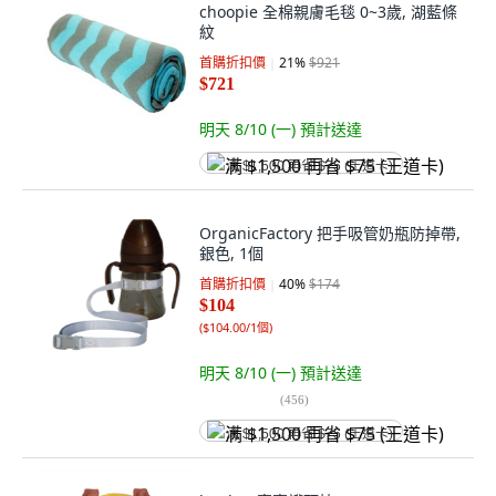
choopie 全棉親膚毛毯 0~3歲, 湖藍條
紋
首購折扣價
21
%
$921
$721
明天 8/10 (一)
預計送達
满 $1,500 再省 $75 (王道卡)
OrganicFactory 把手吸管奶瓶防掉帶,
銀色, 1個
首購折扣價
40
%
$174
$104
(
$104.00/1個
)
明天 8/10 (一)
預計送達
(
456
)
满 $1,500 再省 $75 (王道卡)