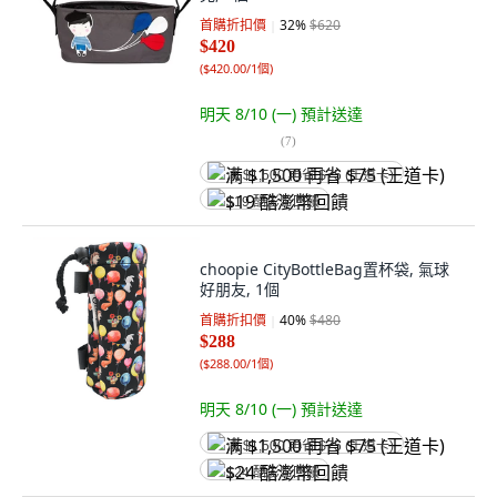
首購折扣價
32
%
$620
$420
(
$420.00/1個
)
明天 8/10 (一)
預計送達
(
7
)
满 $1,500 再省 $75 (王道卡)
$19 酷澎幣回饋
choopie CityBottleBag置杯袋, 氣球
好朋友, 1個
首購折扣價
40
%
$480
$288
(
$288.00/1個
)
明天 8/10 (一)
預計送達
满 $1,500 再省 $75 (王道卡)
$24 酷澎幣回饋