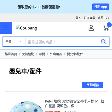
領取您的
$200
首購優惠卷!
打開 App
登入
註冊會員
客服中心
全部
酷澎首頁
火箭速配
母嬰
外出用品
嬰兒車/配件
嬰兒車/配件
篩選器
PeNi 培婗 3D透氣安全帶半月枕 M, 藍
白星星 淺藍色, 1個