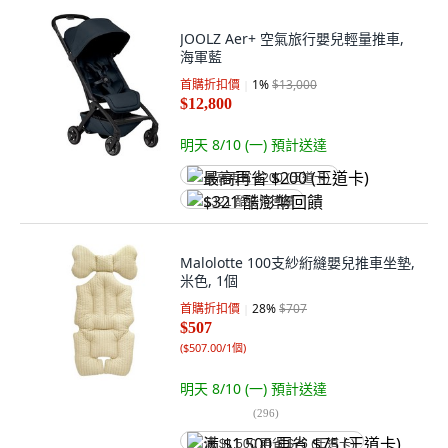
JOOLZ Aer+ 空氣旅行嬰兒輕量推車,
海軍藍
首購折扣價
1
%
$13,000
$12,800
明天 8/10 (一)
預計送達
最高再省 $200 (王道卡)
$321 酷澎幣回饋
Malolotte 100支紗絎縫嬰兒推車坐墊,
米色, 1個
首購折扣價
28
%
$707
$507
(
$507.00/1個
)
明天 8/10 (一)
預計送達
(
296
)
满 $1,500 再省 $75 (王道卡)