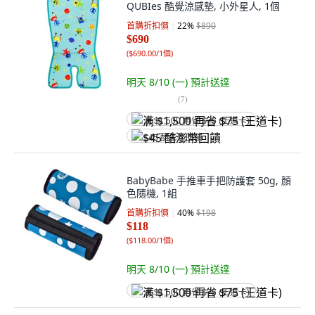
QUBIes 酷覺涼感墊, 小外星人, 1個
首購折扣價
22
%
$890
$690
(
$690.00/1個
)
明天 8/10 (一)
預計送達
(
7
)
满 $1,500 再省 $75 (王道卡)
$45 酷澎幣回饋
BabyBabe 手推車手把防護套 50g, 顏
色隨機, 1組
首購折扣價
40
%
$198
$118
(
$118.00/1個
)
明天 8/10 (一)
預計送達
满 $1,500 再省 $75 (王道卡)