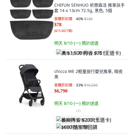
CHIFUN SENHUO 祈樂森活 推車扶手
套 14 x 13cm 72.5g, 黑色, 5個
首購折扣價
40
%
$130
$78
(
$15.60/1個
)
明天 8/10 (一)
預計送達
满 $1,500 再省 $75 (王道卡)
chicco WE 2輕量旅行嬰兒推車, 暗夜
黑
首購折扣價
33
%
$10,250
$6,790
明天 8/10 (一)
預計送達
(
1
)
最高再省 $200 (王道卡)
$600 酷澎幣回饋