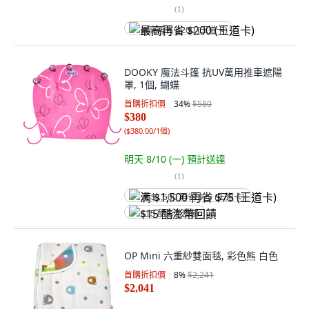
(
1
)
最高再省 $200 (王道卡)
DOOKY 魔法斗篷 抗UV萬用推車遮陽
罩, 1個, 蝴蝶
首購折扣價
34
%
$580
$380
(
$380.00/1個
)
明天 8/10 (一)
預計送達
(
1
)
满 $1,500 再省 $75 (王道卡)
$15 酷澎幣回饋
OP Mini 六重紗雙面毯, 彩色熊 白色
首購折扣價
8
%
$2,241
$2,041