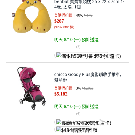
benbat 寶寶護頸枕 25 x 22 x 7cm 1-
4歲, 太陽, 1個
首購折扣價
40
%
$479
$287
(
$287.00/1個
)
明天 8/10 (一)
預計送達
(
2
)
满 $1,500 再省 $75 (王道卡)
chicco Goody Plus魔術瞬收手推車,
紫荊粉
首購折扣價
3
%
$5,382
$5,182
明天 8/10 (一)
預計送達
(
6
)
最高再省 $200 (王道卡)
$134 酷澎幣回饋