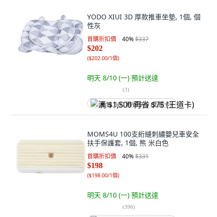
YODO XIUI 3D 厚款推車坐墊, 1個, 個
性灰
首購折扣價
40
%
$337
$202
(
$202.00/1個
)
明天 8/10 (一)
預計送達
(
3
)
满 $1,500 再省 $75 (王道卡)
MOMS4U 100支絎縫刺繡嬰兒車安全
扶手保護套, 1個, 熊 米白色
首購折扣價
40
%
$331
$198
(
$198.00/1個
)
明天 8/10 (一)
預計送達
(
396
)