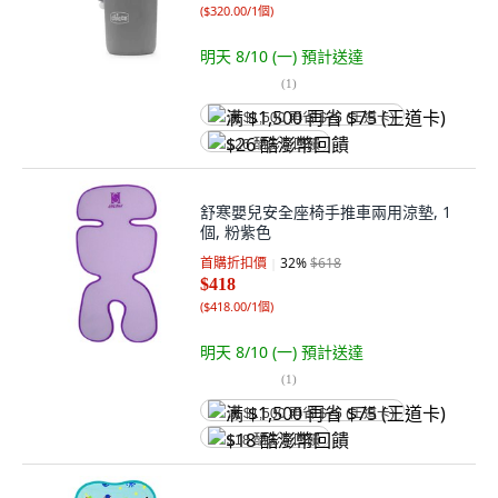
(
$320.00/1個
)
明天 8/10 (一)
預計送達
(
1
)
满 $1,500 再省 $75 (王道卡)
$26 酷澎幣回饋
舒寒嬰兒安全座椅手推車兩用涼墊, 1
個, 粉紫色
首購折扣價
32
%
$618
$418
(
$418.00/1個
)
明天 8/10 (一)
預計送達
(
1
)
满 $1,500 再省 $75 (王道卡)
$18 酷澎幣回饋