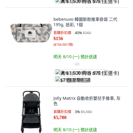
满 $1,500 再省 $75 (王道卡)
bebenuvo 韓國新款推車掛袋 二代
195g, 迷彩, 1個
首購折扣價
40
%
$260
$156
(
$156.00/1個
)
明天 8/10 (一)
預計送達
(
2
)
满 $1,500 再省 $75 (王道卡)
$7 酷澎幣回饋
Jolly Matrix 自動收折嬰兒手推車, 灰
色
首購折扣價
3
%
$5,980
$5,780
明天 8/10 (一)
預計送達