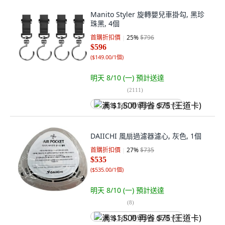
Manito Styler 旋轉嬰兒車掛勾, 黑珍
珠黑, 4個
首購折扣價
25
%
$796
$596
(
$149.00/1個
)
明天 8/10 (一)
預計送達
(
2111
)
满 $1,500 再省 $75 (王道卡)
DAIICHI 風扇過濾器濾心, 灰色, 1個
首購折扣價
27
%
$735
$535
(
$535.00/1個
)
明天 8/10 (一)
預計送達
(
8
)
满 $1,500 再省 $75 (王道卡)