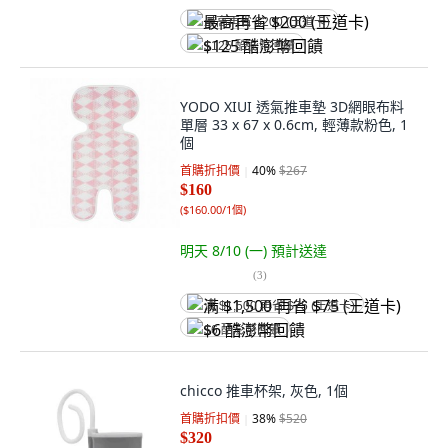
最高再省 $200 (王道卡)
$125 酷澎幣回饋
YODO XIUI 透氣推車墊 3D網眼布料
單層 33 x 67 x 0.6cm, 輕薄款粉色, 1
個
首購折扣價
40
%
$267
$160
(
$160.00/1個
)
明天 8/10 (一)
預計送達
(
3
)
满 $1,500 再省 $75 (王道卡)
$6 酷澎幣回饋
chicco 推車杯架, 灰色, 1個
首購折扣價
38
%
$520
$320