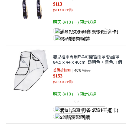
$113
(
$113.00/1個
)
明天 8/10 (一)
預計送達
满 $1,500 再省 $75 (王道卡)
$5 酷澎幣回饋
嬰兒推車專用EVA可開窗雨罩/防護罩
84.5 x 44 x 40cm, 透明色 + 黑色, 1個
首購折扣價
40
%
$255
$153
(
$153.00/1個
)
明天 8/10 (一)
預計送達
(
6
)
满 $1,500 再省 $75 (王道卡)
$2 酷澎幣回饋