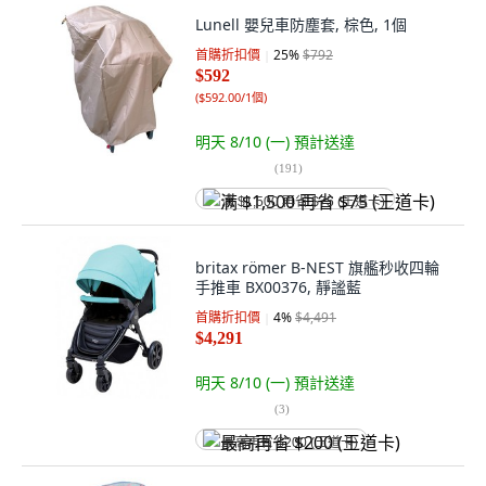
Lunell 嬰兒車防塵套, 棕色, 1個
首購折扣價
25
%
$792
$592
(
$592.00/1個
)
明天 8/10 (一)
預計送達
(
191
)
满 $1,500 再省 $75 (王道卡)
britax römer B-NEST 旗艦秒收四輪
手推車 BX00376, 靜謐藍
首購折扣價
4
%
$4,491
$4,291
明天 8/10 (一)
預計送達
(
3
)
最高再省 $200 (王道卡)