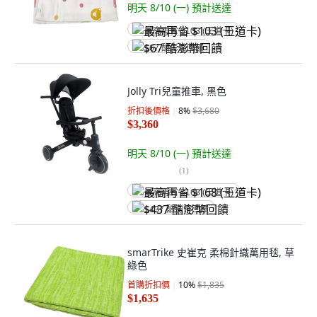
明天 8/10 (一)
預計送達
最高再省 $103 (王道卡)
$67 酷澎幣回饋
Jolly Tri兒童推車, 黑色
折扣後價格
8
%
$3,680
$3,360
明天 8/10 (一)
預計送達
(
1
)
最高再省 $168 (王道卡)
$437 酷澎幣回饋
smarTrike 史崔克 柔棉針織萬用毯, 草
綠色
首購折扣價
10
%
$1,835
$1,635