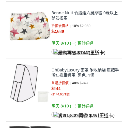
Bonne Nuit 竹纖維六層厚毯 0歲以上,
夢幻搖馬
折扣後價格
10
%
$2,980
$2,680
明天 8/10 (一)
預計送達
最高再省 $134 (王道卡)
OhBabyLuxury 雨罩 附收納袋 單把手
溜娃推車適用, 黑色, 1個
首購折扣價
40
%
$240
$144
(
$144.00/1個
)
明天 8/10 (一)
預計送達
满 $1,500 再省 $75 (王道卡)