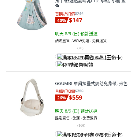
背巾/舒適透氣哺乳巾 四季款, 小鹿 藍
色
首購折扣價
$246
$147
40
%
明天 8/9 (日)
預計送達
酷澎直售 ∙ WOW免運 ∙ 免費退貨
(
20
)
满 $1,500 再省 $75 (王道卡)
$7 酷澎幣回饋
GGUMBI 單肩摺疊式嬰幼兒背帶, 米色
首購折扣價
$759
$559
26
%
明天 8/9 (日)
預計送達
酷澎直售 ∙ 免運 ∙ 免費退貨
(
166
)
满 $1,500 再省 $75 (王道卡)