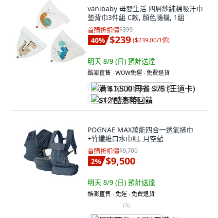
vanibaby 母嬰生活 四層紗純棉吸汗巾
墊背巾3件組 C款, 顏色隨機, 1組
首購折扣價
$399
$239
40
%
(
$239.00/1個
)
明天 8/9 (日)
預計送達
酷澎直售 ∙ WOW免運 ∙ 免費退貨
满 $1,500 再省 $75 (王道卡)
$12 酷澎幣回饋
POGNAE MAX萬能四合一透氣揹巾
+竹纖維口水巾組, 月空藍
首購折扣價
$9,700
$9,500
2
%
明天 8/9 (日)
預計送達
酷澎直售 ∙ 免運 ∙ 免費退貨
(
3
)