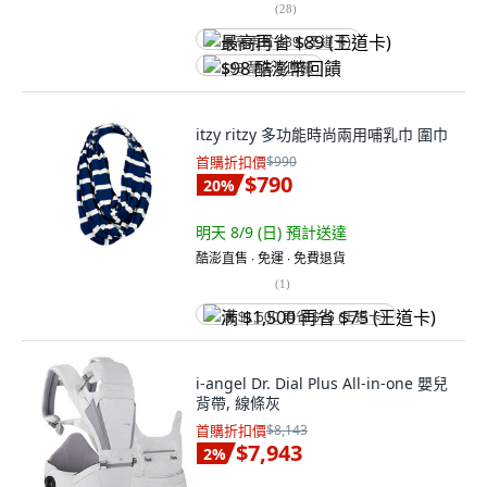
(
28
)
最高再省 $89 (王道卡)
$98 酷澎幣回饋
itzy ritzy 多功能時尚兩用哺乳巾 圍巾
首購折扣價
$990
$790
20
%
明天 8/9 (日)
預計送達
酷澎直售 ∙ 免運 ∙ 免費退貨
(
1
)
满 $1,500 再省 $75 (王道卡)
i-angel Dr. Dial Plus All-in-one 嬰兒
背帶, 線條灰
首購折扣價
$8,143
$7,943
2
%