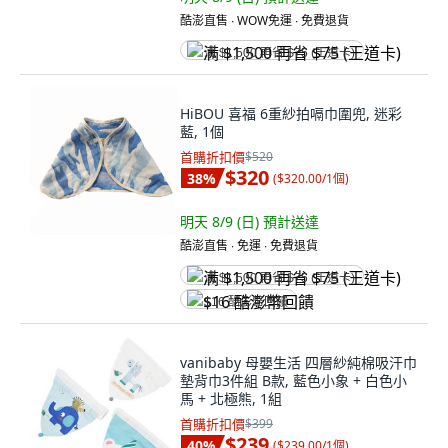
酷澎直售 ∙ WOW免運 ∙ 免費退貨
满 $1,500 再省 $75 (王道卡)
HiBOU 喜福 6重紗拍嗝巾圍兜, 迷彩
藍, 1個
首購折扣價
$520
$320
38
%
(
$320.00/1個
)
明天 8/9 (日)
預計送達
酷澎直售 ∙ 免運 ∙ 免費退貨
满 $1,500 再省 $75 (王道卡)
$16 酷澎幣回饋
vanibaby 母嬰生活 四層紗純棉吸汗巾
墊背巾3件組 B款, 藍色小象 + 白色小
馬 + 北極熊, 1組
首購折扣價
$399
$239
40
%
(
$239.00/1個
)