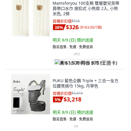
Mamsforyou 100支棉 雙層嬰兒背帶
肩帶口水巾 按扣式 小熊款 2入, 小熊
米色, 2條
首購折扣價
$526
$326
38
%
(
$163.00/1個
)
明天 8/9 (日)
預計送達
酷澎直售 ∙ 免運 ∙ 免費退貨
(
62
)
满 $1,500 再省 $75 (王道卡)
PUKU 藍色企鵝 Triple + 三合一全方
位腰凳揹巾 15kg, 丹寧色
首購折扣價
$3,418
$3,218
5
%
明天 8/9 (日)
預計送達
酷澎直售 ∙ 免運 ∙ 免費退貨
(
4
)