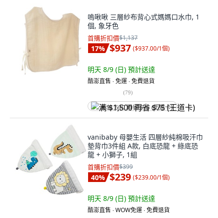
嗚啾啾 三層紗布背心式媽媽口水巾, 1
個, 象牙色
首購折扣價
$1,137
$937
17
%
(
$937.00/1個
)
明天 8/9 (日)
預計送達
酷澎直售 ∙ 免運 ∙ 免費退貨
(
79
)
满 $1,500 再省 $75 (王道卡)
vanibaby 母嬰生活 四層紗純棉吸汗巾
墊背巾3件組 A款, 白底恐龍 + 綠底恐
龍 + 小獅子, 1組
首購折扣價
$399
$239
40
%
(
$239.00/1個
)
明天 8/9 (日)
預計送達
酷澎直售 ∙ WOW免運 ∙ 免費退貨