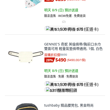
明天 8/9 (日)
預計送達
酷澎直售 ∙ WOW免運 ∙ 免費退貨
(
2
)
满 $1,500 再省 $75 (王道卡)
GENNIE'S 奇妮 英倫揹帶/胸前口水巾
雙面可用 輕量氣墊揹帶通用, 1個, 白色
首購折扣價
$690
$490
28
%
(
$490.00/1個
)
明天 8/9 (日)
預計送達
酷澎直售 ∙ 免運 ∙ 免費退貨
满 $1,500 再省 $75 (王道卡)
$31 酷澎幣回饋
tushbaby 精品腰凳包, 黑金時尚