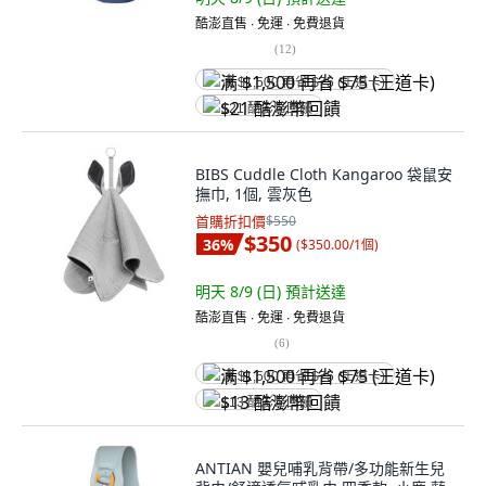
酷澎直售 ∙ 免運 ∙ 免費退貨
(
12
)
满 $1,500 再省 $75 (王道卡)
$21 酷澎幣回饋
BIBS Cuddle Cloth Kangaroo 袋鼠安
撫巾, 1個, 雲灰色
首購折扣價
$550
$350
36
%
(
$350.00/1個
)
明天 8/9 (日)
預計送達
酷澎直售 ∙ 免運 ∙ 免費退貨
(
6
)
满 $1,500 再省 $75 (王道卡)
$13 酷澎幣回饋
ANTIAN 嬰兒哺乳背帶/多功能新生兒