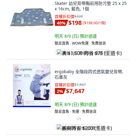
Skater 幼兒背帶胸前用防污墊 25 x 25
x 16cm, 藍色, 1個
首購折扣價
$330
$198
40
%
(
$198.00/1個
)
明天 8/9 (日)
預計送達
酷澎直售 ∙ WOW免運 ∙ 免費退貨
满 $1,500 再省 $75 (王道卡)
ergobaby 全階段四式透氣嬰兒背帶,
石墨灰
首購折扣價
$7,847
$7,647
2
%
明天 8/9 (日)
預計送達
酷澎直售 ∙ 免運 ∙ 免費退貨
(
2
)
最高再省 $200 (王道卡)