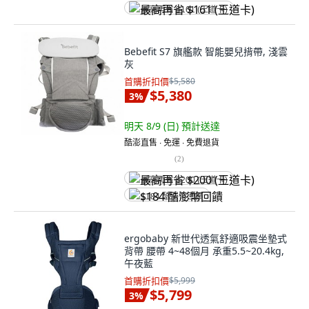
最高再省 $161 (王道卡)
Bebefit S7 旗艦款 智能嬰兒揹帶, 淺雲
灰
首購折扣價
$5,580
$5,380
3
%
明天 8/9 (日)
預計送達
酷澎直售 ∙ 免運 ∙ 免費退貨
(
2
)
最高再省 $200 (王道卡)
$184 酷澎幣回饋
ergobaby 新世代透氣舒適吸震坐墊式
背帶 腰帶 4~48個月 承重5.5~20.4kg,
午夜藍
首購折扣價
$5,999
$5,799
3
%