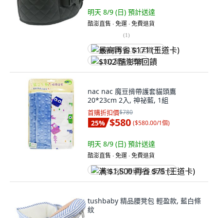
明天 8/9 (日)
預計送達
酷澎直售 ∙ 免運 ∙ 免費退貨
(
1
)
最高再省 $171 (王道卡)
$102 酷澎幣回饋
nac nac 魔豆揹帶護套貓頭鷹
20*23cm 2入, 神祕藍, 1組
首購折扣價
$780
$580
25
%
(
$580.00/1個
)
明天 8/9 (日)
預計送達
酷澎直售 ∙ 免運 ∙ 免費退貨
满 $1,500 再省 $75 (王道卡)
tushbaby 精品腰凳包 輕盈款, 藍白條
紋