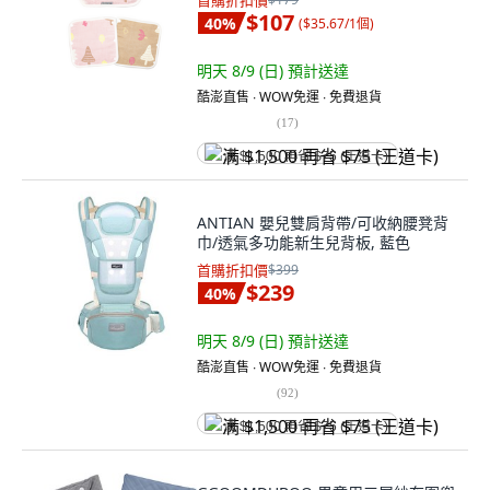
首購折扣價
$107
40
%
(
$35.67/1個
)
明天 8/9 (日)
預計送達
酷澎直售 ∙ WOW免運 ∙ 免費退貨
(
17
)
满 $1,500 再省 $75 (王道卡)
ANTIAN 嬰兒雙肩背帶/可收納腰凳背
巾/透氣多功能新生兒背板, 藍色
首購折扣價
$399
$239
40
%
明天 8/9 (日)
預計送達
酷澎直售 ∙ WOW免運 ∙ 免費退貨
(
92
)
满 $1,500 再省 $75 (王道卡)