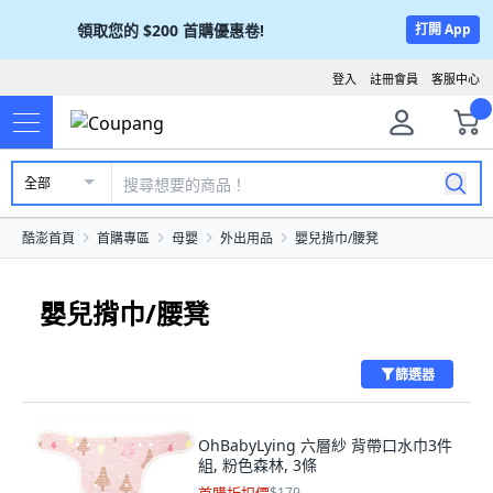
領取您的
$200
首購優惠卷!
打開 App
登入
註冊會員
客服中心
全部
酷澎首頁
首購專區
母嬰
外出用品
嬰兒揹巾/腰凳
嬰兒揹巾/腰凳
篩選器
OhBabyLying 六層紗 背帶口水巾3件
組, 粉色森林, 3條
$179