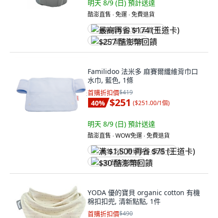
明天 8/9 (日)
預計送達
酷澎直售 ∙ 免運 ∙ 免費退貨
最高再省 $174 (王道卡)
$257 酷澎幣回饋
Familidoo 法米多 麻賽爾纖維背巾口
水巾, 藍色, 1條
首購折扣價
$419
$251
40
%
(
$251.00/1個
)
明天 8/9 (日)
預計送達
酷澎直售 ∙ WOW免運 ∙ 免費退貨
满 $1,500 再省 $75 (王道卡)
$30 酷澎幣回饋
YODA 優的寶貝 organic cotton 有機
棉扣扣兜, 清新點點, 1件
首購折扣價
$490