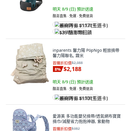
明天 8/9 (日)
預計送達
酷澎直售 ∙ 免運 ∙ 免費退貨
最高再省 $117 (王道卡)
$39 酷澎幣回饋
inparents 馨力陽 PöpNgo 輕旅揹帶
馨力陽聯名, 霧米
首購折扣價
$2,388
$2,188
8
%
明天 8/9 (日)
預計送達
酷澎直售 ∙ 免運 ∙ 免費退貨
最高再省 $110 (王道卡)
愛源美 多功能嬰兒揹帶/透氣網布寶寶
揹巾/減壓省力抱抱神器, 紫動物
首購折扣價
$382