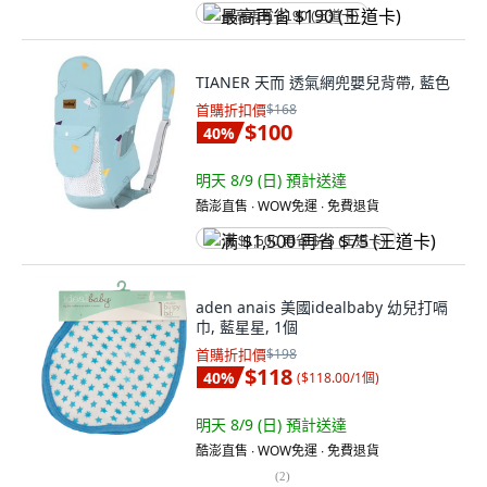
最高再省 $190 (王道卡)
TIANER 天而 透氣網兜嬰兒背帶, 藍色
首購折扣價
$168
$100
40
%
明天 8/9 (日)
預計送達
酷澎直售 ∙ WOW免運 ∙ 免費退貨
满 $1,500 再省 $75 (王道卡)
aden anais 美國idealbaby 幼兒打嗝
巾, 藍星星, 1個
首購折扣價
$198
$118
40
%
(
$118.00/1個
)
明天 8/9 (日)
預計送達
酷澎直售 ∙ WOW免運 ∙ 免費退貨
(
2
)