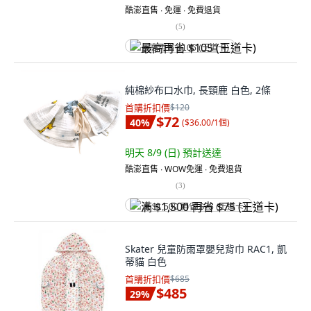
酷澎直售 ∙ 免運 ∙ 免費退貨
(
5
)
最高再省 $105 (王道卡)
純棉紗布口水巾, 長頸鹿 白色, 2條
首購折扣價
$120
$72
40
%
(
$36.00/1個
)
明天 8/9 (日)
預計送達
酷澎直售 ∙ WOW免運 ∙ 免費退貨
(
3
)
满 $1,500 再省 $75 (王道卡)
Skater 兒童防雨罩嬰兒背巾 RAC1, 凱
蒂貓 白色
首購折扣價
$685
$485
29
%