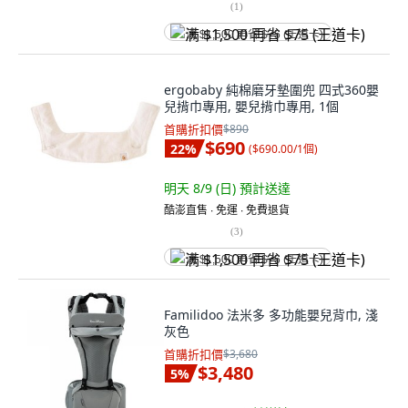
(
1
)
满 $1,500 再省 $75 (王道卡)
ergobaby 純棉磨牙墊圍兜 四式360嬰
兒揹巾專用, 嬰兒揹巾專用, 1個
首購折扣價
$890
$690
22
%
(
$690.00/1個
)
明天 8/9 (日)
預計送達
酷澎直售 ∙ 免運 ∙ 免費退貨
(
3
)
满 $1,500 再省 $75 (王道卡)
Familidoo 法米多 多功能嬰兒背巾, 淺
灰色
首購折扣價
$3,680
$3,480
5
%