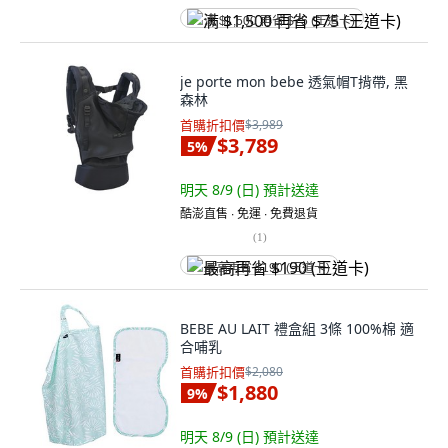
满 $1,500 再省 $75 (王道卡)
je porte mon bebe 透氣帽T揹帶, 黑
森林
首購折扣價
$3,989
$3,789
5
%
明天 8/9 (日)
預計送達
酷澎直售 ∙ 免運 ∙ 免費退貨
(
1
)
最高再省 $190 (王道卡)
BEBE AU LAIT 禮盒組 3條 100%棉 適
合哺乳
首購折扣價
$2,080
$1,880
9
%
明天 8/9 (日)
預計送達