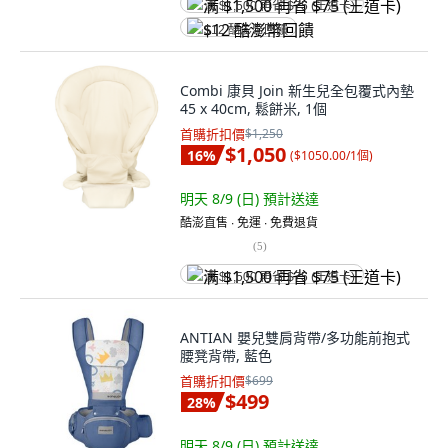
满 $1,500 再省 $75 (王道卡)
$12 酷澎幣回饋
Combi 康貝 Join 新生兒全包覆式內墊
45 x 40cm, 鬆餅米, 1個
首購折扣價
$1,250
$1,050
16
%
(
$1050.00/1個
)
明天 8/9 (日)
預計送達
酷澎直售 ∙ 免運 ∙ 免費退貨
(
5
)
满 $1,500 再省 $75 (王道卡)
ANTIAN 嬰兒雙肩背帶/多功能前抱式
腰凳背帶, 藍色
首購折扣價
$699
$499
28
%
明天 8/9 (日)
預計送達