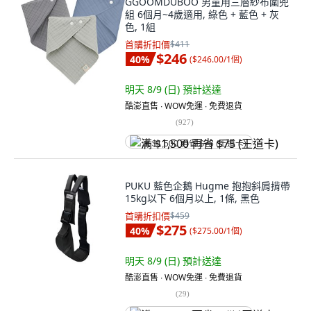
GGOOMDUBOO 男童用三層紗布圍兜
組 6個月~4歲適用, 綠色 + 藍色 + 灰
色, 1組
首購折扣價
$411
$246
40
%
(
$246.00/1個
)
明天 8/9 (日)
預計送達
酷澎直售 ∙ WOW免運 ∙ 免費退貨
(
927
)
满 $1,500 再省 $75 (王道卡)
PUKU 藍色企鵝 Hugme 抱抱斜肩揹帶
15kg以下 6個月以上, 1條, 黑色
首購折扣價
$459
$275
40
%
(
$275.00/1個
)
明天 8/9 (日)
預計送達
酷澎直售 ∙ WOW免運 ∙ 免費退貨
(
29
)