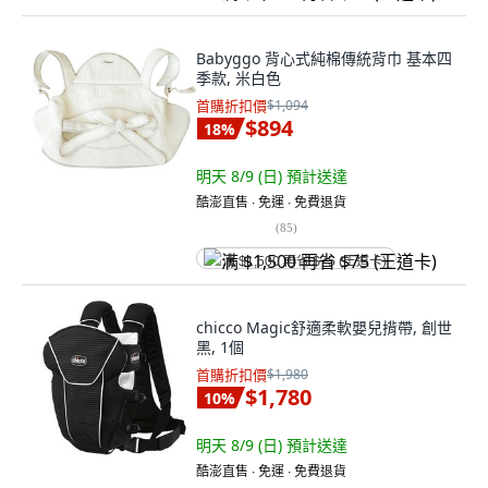
Babyggo 背心式純棉傳統背巾 基本四
季款, 米白色
首購折扣價
$1,094
$894
18
%
明天 8/9 (日)
預計送達
酷澎直售 ∙ 免運 ∙ 免費退貨
(
85
)
满 $1,500 再省 $75 (王道卡)
chicco Magic舒適柔軟嬰兒揹帶, 創世
黑, 1個
首購折扣價
$1,980
$1,780
10
%
明天 8/9 (日)
預計送達
酷澎直售 ∙ 免運 ∙ 免費退貨