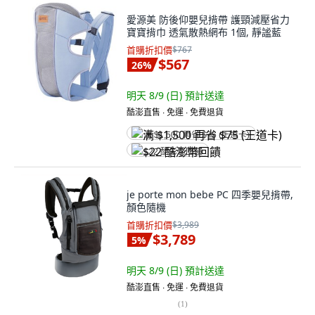
愛源美 防後仰嬰兒揹帶 護頸減壓省力
寶寶揹巾 透氣散熱網布 1個, 靜謐藍
首購折扣價
$767
$567
26
%
明天 8/9 (日)
預計送達
酷澎直售 ∙ 免運 ∙ 免費退貨
满 $1,500 再省 $75 (王道卡)
$22 酷澎幣回饋
je porte mon bebe PC 四季嬰兒揹帶,
顏色隨機
首購折扣價
$3,989
$3,789
5
%
明天 8/9 (日)
預計送達
酷澎直售 ∙ 免運 ∙ 免費退貨
(
1
)