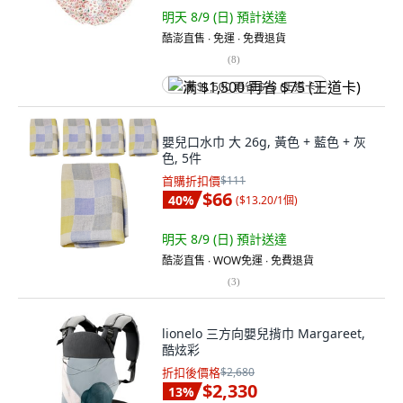
明天 8/9 (日)
預計送達
酷澎直售 ∙ 免運 ∙ 免費退貨
(
8
)
满 $1,500 再省 $75 (王道卡)
嬰兒口水巾 大 26g, 黃色 + 藍色 + 灰
色, 5件
首購折扣價
$111
$66
40
%
(
$13.20/1個
)
明天 8/9 (日)
預計送達
酷澎直售 ∙ WOW免運 ∙ 免費退貨
(
3
)
lionelo 三方向嬰兒揹巾 Margareet,
酷炫彩
折扣後價格
$2,680
$2,330
13
%