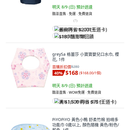
明天 8/9 (日)
預計送達
酷澎直售 ∙ 免運 ∙ 免費退貨
(
7
)
最高再省 $200 (王道卡)
$180 酷澎幣回饋
greySa 格蕾莎 小寶寶嬰兒口水巾, 櫻
花, 1件
首購折扣價
$280
$168
40
%
(
$168.00/1個
)
明天 8/9 (日)
預計送達
酷澎直售 ∙ WOW免運 ∙ 免費退貨
满 $1,500 再省 $75 (王道卡)
PiYOPiYO 黃色小鴨 舒柔竹棉 拍嗝多
功能巾 0歲以上, 顏色隨機 黃色/粉色/
藍色, 1件