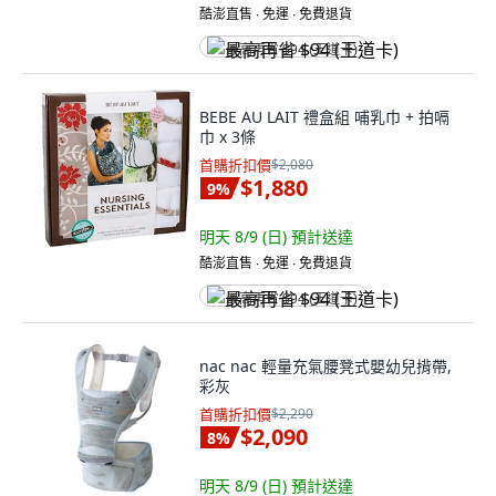
酷澎直售 ∙ 免運 ∙ 免費退貨
最高再省 $94 (王道卡)
BEBE AU LAIT 禮盒組 哺乳巾 + 拍嗝
巾 x 3條
首購折扣價
$2,080
$1,880
9
%
明天 8/9 (日)
預計送達
酷澎直售 ∙ 免運 ∙ 免費退貨
最高再省 $94 (王道卡)
nac nac 輕量充氣腰凳式嬰幼兒揹帶,
彩灰
首購折扣價
$2,290
$2,090
8
%
明天 8/9 (日)
預計送達