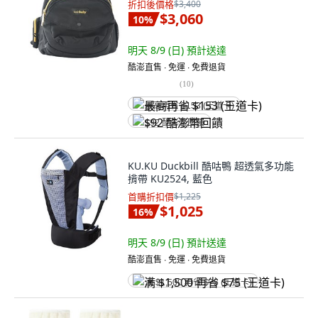
折扣後價格
$3,400
$3,060
10
%
明天 8/9 (日)
預計送達
酷澎直售 ∙ 免運 ∙ 免費退貨
(
10
)
最高再省 $153 (王道卡)
$92 酷澎幣回饋
KU.KU Duckbill 酷咕鴨 超透氣多功能
揹帶 KU2524, 藍色
首購折扣價
$1,225
$1,025
16
%
明天 8/9 (日)
預計送達
酷澎直售 ∙ 免運 ∙ 免費退貨
满 $1,500 再省 $75 (王道卡)