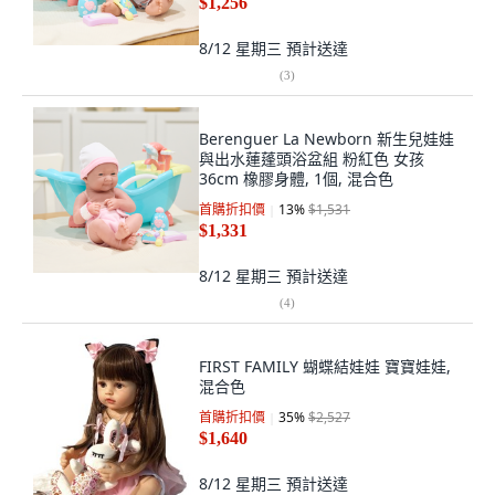
$1,256
8/12 星期三
預計送達
(
3
)
Berenguer La Newborn 新生兒娃娃
與出水蓮蓬頭浴盆組 粉紅色 女孩
36cm 橡膠身體, 1個, 混合色
首購折扣價
13
%
$1,531
$1,331
8/12 星期三
預計送達
(
4
)
FIRST FAMILY 蝴蝶結娃娃 寶寶娃娃,
混合色
首購折扣價
35
%
$2,527
$1,640
8/12 星期三
預計送達