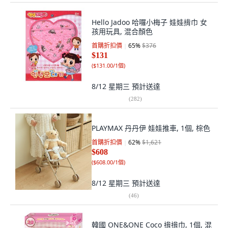
Hello Jadoo 哈囉小梅子 娃娃揹巾 女
孩用玩具, 混合顏色
首購折扣價
65
%
$376
$131
(
$131.00/1個
)
8/12 星期三
預計送達
(
282
)
PLAYMAX 丹丹伊 娃娃推車, 1個, 棕色
首購折扣價
62
%
$1,621
$608
(
$608.00/1個
)
8/12 星期三
預計送達
(
46
)
韓國 ONE&ONE Coco 揹揹巾, 1個, 混