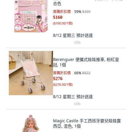
合色
首購折扣價
59
%
$399
$160
(
$160.00/1個
)
8/12 星期三
預計送達
(
55
)
Berenguer 便攜式娃娃推車, 粉紅皇
冠, 1個
首購折扣價
66
%
$822
$276
(
$276.00/1個
)
8/12 星期三
預計送達
(
10
)
Magic Castle 手工西班牙嬰兒娃娃露
西亞, 混色, 1個