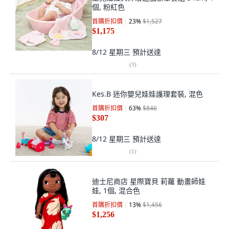
個, 粉紅色
首購折扣價
23
%
$1,527
$1,175
8/12 星期三
預計送達
(
3
)
Kes.B 迷你嬰兒娃娃護理套裝, 混色
首購折扣價
63
%
$846
$307
8/12 星期三
預計送達
(
1
)
迪士尼商店 星際寶貝 莉蘿 動畫師娃
娃, 1個, 混合色
首購折扣價
13
%
$1,456
$1,256