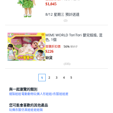
$1,045
8/12 星期三
預計送達
(
2
)
MIMI WORLD ToriTori 嬰兒娃娃, 混
色, 1個
首購折扣價
56
%
$517
$226
缺貨
(
335
)
2
3
4
5
1
與一起瀏覽的類別
縫製娃娃
電動動物玩偶
人形娃娃/衣服
娃娃屋
您可能會喜歡的其他產品
玩偶衣服
仿真娃娃
娃娃裝