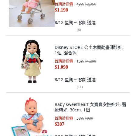
首購折扣價
49
%
$2,350
$1,198
8/12 星期三
預計送達
(
8
)
Disney STORE 公主木蘭動畫師娃娃,
1個, 混合色
首購折扣價
15
%
$1,298
$1,098
8/12 星期三
預計送達
(
11
)
Baby sweetheart 女寶寶安撫娃娃, 醫
療時光, 30cm, 1個
首購折扣價
58
%
$939
$387