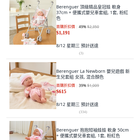
Berenguer 頂級精品皇冠娃 軟身
37cm + 便攜式嬰兒車套組, 1套, 粉紅
色
首購折扣價
49
%
$2,350
$1,191
8/12 星期三
預計送達
(
3
)
Berenguer La Newborn 嬰兒遊戲 新
生兒套組 女孩, 混合顏色
首購折扣價
39
%
$1,009
$615
8/12 星期三
預計送達
(
334
)
Berenguer 抱抱短袖娃娃 軟身 50cm
+ 便攜式嬰兒車套組, 1套, 粉紅色