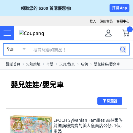
領取您的
$200
首購優惠卷!
打開 App
登入
註冊會員
客服中心
全部
酷澎首頁
火箭跨境
母嬰
玩具/教具
玩偶
嬰兒娃娃/嬰兒車
嬰兒娃娃/嬰兒車
篩選器
EPOCH Sylvanian Families 森林家族
絲綢貓咪寶寶的美人魚商店公仔, 1個,
單品