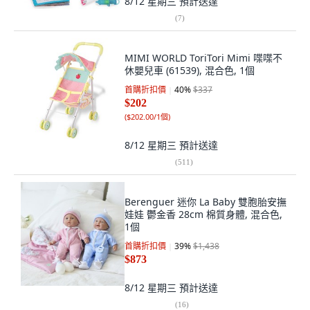
8/12 星期三
預計送達
(
7
)
MIMI WORLD ToriTori Mimi 喋喋不
休嬰兒車 (61539), 混合色, 1個
首購折扣價
40
%
$337
$202
(
$202.00/1個
)
8/12 星期三
預計送達
(
511
)
Berenguer 迷你 La Baby 雙胞胎安撫
娃娃 鬱金香 28cm 棉質身體, 混合色,
1個
首購折扣價
39
%
$1,438
$873
8/12 星期三
預計送達
(
16
)