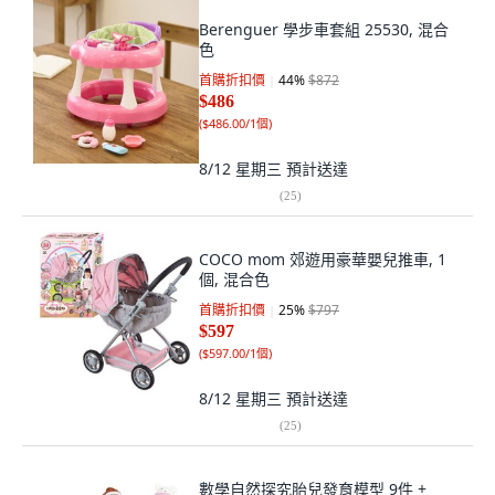
Berenguer 學步車套組 25530, 混合
色
首購折扣價
44
%
$872
$486
(
$486.00/1個
)
8/12 星期三
預計送達
(
25
)
COCO mom 郊遊用豪華嬰兒推車, 1
個, 混合色
首購折扣價
25
%
$797
$597
(
$597.00/1個
)
8/12 星期三
預計送達
(
25
)
數學自然探究胎兒發育模型 9件 +