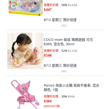
首購折扣價
56
%
$1,034
$447
8/12 星期三
預計送達
(
65
)
COCO mom 娃娃 媽媽遊戲 可可
8369, 混合色, 30cm
首購折扣價
52
%
$1,128
$540
8/12 星期三
預計送達
(
90
)
Pororo 淘氣小企鵝 娃娃手推車, 混合
顏色, 1個
首購折扣價
39
%
$504
$304
(
$304.00/1個
)