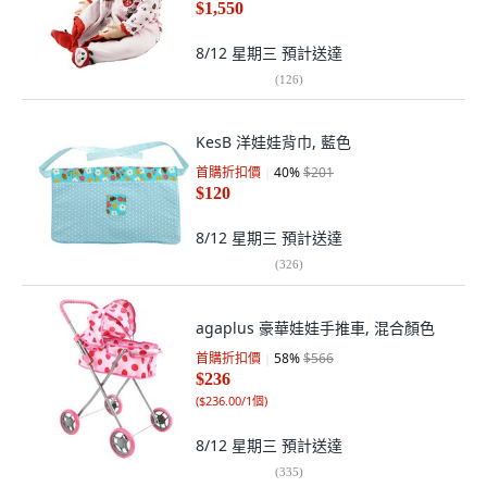
$1,550
8/12 星期三
預計送達
(
126
)
KesB 洋娃娃背巾, 藍色
首購折扣價
40
%
$201
$120
8/12 星期三
預計送達
(
326
)
agaplus 豪華娃娃手推車, 混合顏色
首購折扣價
58
%
$566
$236
(
$236.00/1個
)
8/12 星期三
預計送達
(
335
)