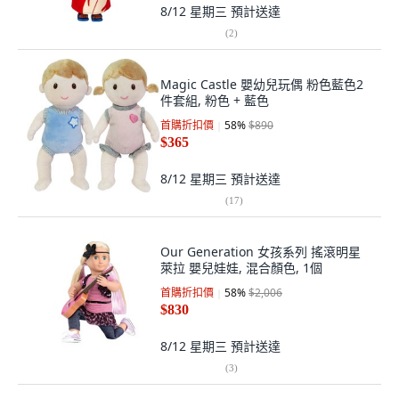
8/12 星期三
預計送達
(
2
)
Magic Castle 嬰幼兒玩偶 粉色藍色2
件套組, 粉色 + 藍色
首購折扣價
58
%
$890
$365
8/12 星期三
預計送達
(
17
)
Our Generation 女孩系列 搖滾明星
萊拉 嬰兒娃娃, 混合顏色, 1個
首購折扣價
58
%
$2,006
$830
8/12 星期三
預計送達
(
3
)