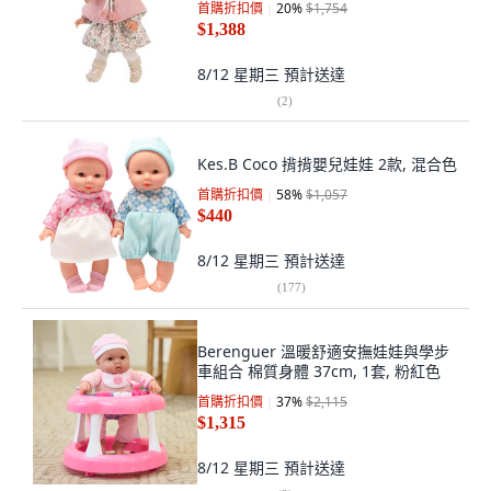
首購折扣價
20
%
$1,754
$1,388
8/12 星期三
預計送達
(
2
)
Kes.B Coco 揹揹嬰兒娃娃 2款, 混合色
首購折扣價
58
%
$1,057
$440
8/12 星期三
預計送達
(
177
)
Berenguer 溫暖舒適安撫娃娃與學步
車組合 棉質身體 37cm, 1套, 粉紅色
首購折扣價
37
%
$2,115
$1,315
8/12 星期三
預計送達