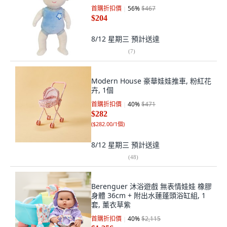
首購折扣價
56
%
$467
$204
8/12 星期三
預計送達
(
7
)
Modern House 豪華娃娃推車, 粉紅花
卉, 1個
首購折扣價
40
%
$471
$282
(
$282.00/1個
)
8/12 星期三
預計送達
(
48
)
Berenguer 沐浴遊戲 無表情娃娃 橡膠
身體 36cm + 附出水蓮蓬頭浴缸組, 1
套, 薰衣草紫
首購折扣價
40
%
$2,115