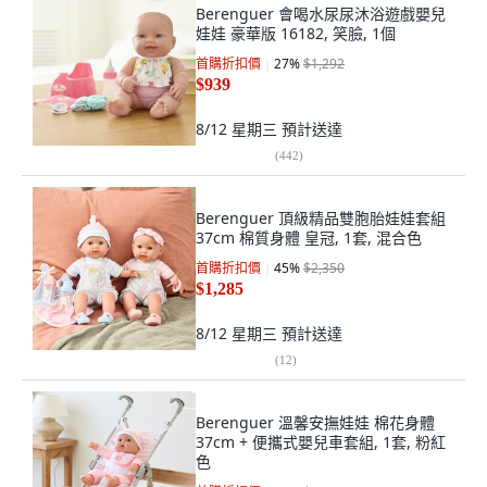
Berenguer 會喝水尿尿沐浴遊戲嬰兒
娃娃 豪華版 16182, 笑臉, 1個
首購折扣價
27
%
$1,292
$939
8/12 星期三
預計送達
(
442
)
Berenguer 頂級精品雙胞胎娃娃套組
37cm 棉質身體 皇冠, 1套, 混合色
首購折扣價
45
%
$2,350
$1,285
8/12 星期三
預計送達
(
12
)
Berenguer 溫馨安撫娃娃 棉花身體
37cm + 便攜式嬰兒車套組, 1套, 粉紅
色