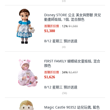
(
3
)
Disney STORE 公主 美女與野獸 貝兒
動畫師娃娃, 1個, 混合顏色
首購折扣價
12
%
$1,580
$1,380
8/12 星期三
預計送達
(
4
)
FIRST FAMILY 蝴蝶結女童娃娃, 混合
顏色
首購折扣價
34
%
$2,497
$1,626
8/12 星期三
預計送達
(
56
)
Magic Castle 90352 幼兒玩偶, 藍色