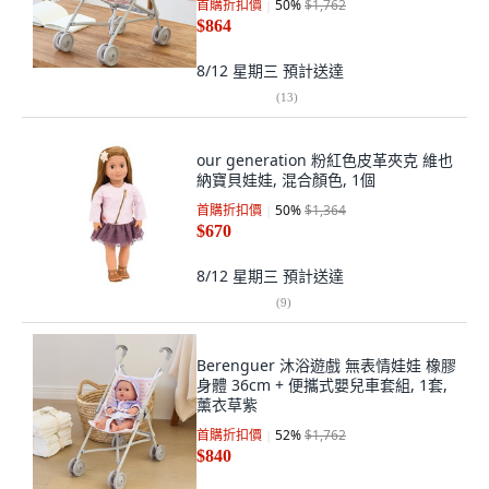
首購折扣價
50
%
$1,762
$864
8/12 星期三
預計送達
(
13
)
our generation 粉紅色皮革夾克 維也
納寶貝娃娃, 混合顏色, 1個
首購折扣價
50
%
$1,364
$670
8/12 星期三
預計送達
(
9
)
Berenguer 沐浴遊戲 無表情娃娃 橡膠
身體 36cm + 便攜式嬰兒車套組, 1套,
薰衣草紫
首購折扣價
52
%
$1,762
$840