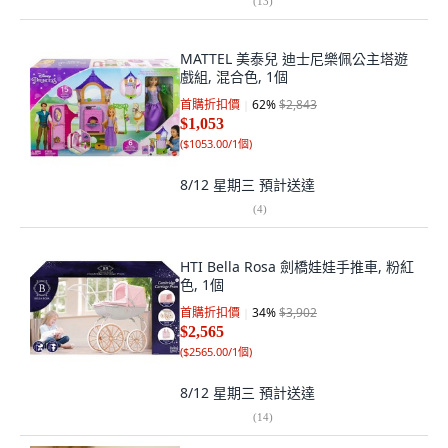
(
13
)
MATTEL 美泰兒 迪士尼樂佩公主塔遊
戲組, 混合色, 1個
首購折扣價
62
%
$2,843
$1,053
(
$1053.00/1個
)
8/12 星期三
預計送達
(
4
)
HTI Bella Rosa 劍橋娃娃手推車, 粉紅
色, 1個
首購折扣價
34
%
$3,902
$2,565
(
$2565.00/1個
)
8/12 星期三
預計送達
(
14
)