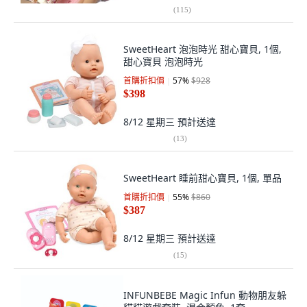
(
115
)
SweetHeart 泡泡時光 甜心寶貝, 1個,
甜心寶貝 泡泡時光
首購折扣價
57
%
$928
$398
8/12 星期三
預計送達
(
13
)
SweetHeart 睡前甜心寶貝, 1個, 單品
首購折扣價
55
%
$860
$387
8/12 星期三
預計送達
(
15
)
INFUNBEBE Magic Infun 動物朋友躲