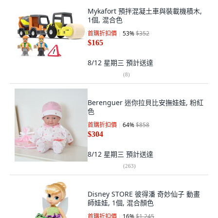
Mykafort 預拌混凝土車與裝載機積木,
1個, 混合色
首購折扣價
53
%
$352
$165
8/12 星期三
預計送達
(
8
)
Berenguer 迷你拉貝比安撫娃娃, 粉紅
色
首購折扣價
64
%
$858
$304
8/12 星期三
預計送達
(
263
)
Disney STORE 彼得潘 奇妙仙子 動畫
師娃娃, 1個, 混合顏色
首購折扣價
16
%
$1,245