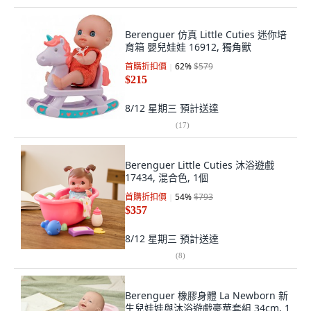
Berenguer 仿真 Little Cuties 迷你培
育箱 嬰兒娃娃 16912, 獨角獸
首購折扣價
62
%
$579
$215
8/12 星期三
預計送達
(
17
)
Berenguer Little Cuties 沐浴遊戲
17434, 混合色, 1個
首購折扣價
54
%
$793
$357
8/12 星期三
預計送達
(
8
)
Berenguer 橡膠身體 La Newborn 新
生兒娃娃與沐浴遊戲豪華套組 34cm, 1