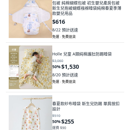
包被 純棉蝴蝶包被 初生嬰兒產房包被
新生兒抱被蝴蝶襁褓睡袋純棉春夏季薄
款嬰兒用品
$616
8/22
預計送達
免運 ∙ 免費退貨
Holle 兒童 A類純棉護肚防踢睡袋
$3,060
$1,530
50
%
8/20
預計送達
免運 ∙ 免費退貨
春夏款紗布睡袋 新生兒防踢 單肩按扣
設計
$510
$255
50
%
運費 $90