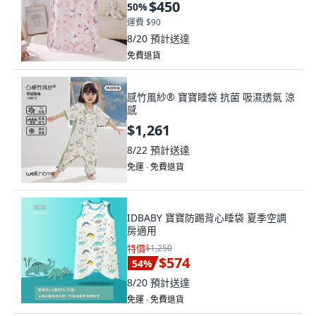
$450
50
%
運費 $90
8/20
預計送達
免費退貨
感竹風紗® 寶寶睡袋 抗菌 吸濕透氣 涼
感
$1,261
8/22
預計送達
免運 ∙ 免費退貨
IDBABY 寶寶防踢背心睡袋 夏季空調
房適用
特價
$1,250
$574
54
%
8/20
預計送達
免運 ∙ 免費退貨