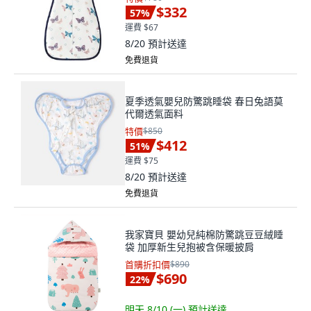
$332
57
%
運費 $67
8/20
預計送達
免費退貨
夏季透氣嬰兒防驚跳睡袋 春日兔語莫
代爾透氣面料
特價
$850
$412
51
%
運費 $75
8/20
預計送達
免費退貨
我家寶貝 嬰幼兒純棉防驚跳豆豆絨睡
袋 加厚新生兒抱被含保暖披肩
首購折扣價
$890
$690
22
%
明天 8/10 (一)
預計送達