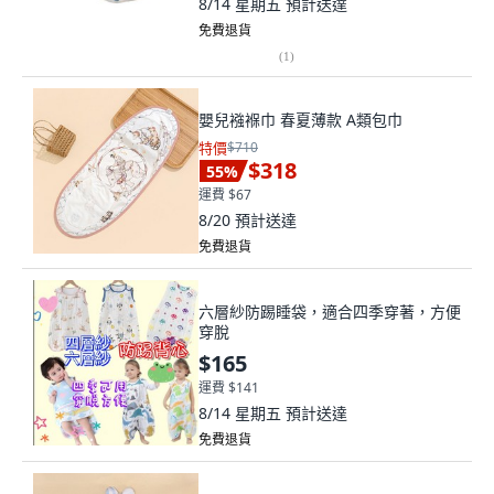
8/14 星期五
預計送達
免費退貨
(
1
)
嬰兒襁褓巾 春夏薄款 A類包巾
特價
$710
$318
55
%
運費 $67
8/20
預計送達
免費退貨
六層紗防踢睡袋，適合四季穿著，方便
穿脫
$165
運費 $141
8/14 星期五
預計送達
免費退貨