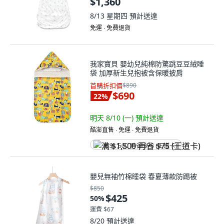
$1,360
8/13 星期四
預計送達
免運 ∙ 免費退貨
我家寶貝 嬰幼兒純棉防驚跳豆豆絨睡
袋 加厚新生兒抱被含保暖披肩
首購折扣價
$890
$690
22
%
明天 8/10 (一)
預計送達
酷澎直售 ∙ 免運 ∙ 免費退貨
满 $1,500 再省 $75 (王道卡)
嬰兒無袖竹棉睡袋 春夏薄款防踢被
$850
$425
50
%
運費 $67
8/20
預計送達