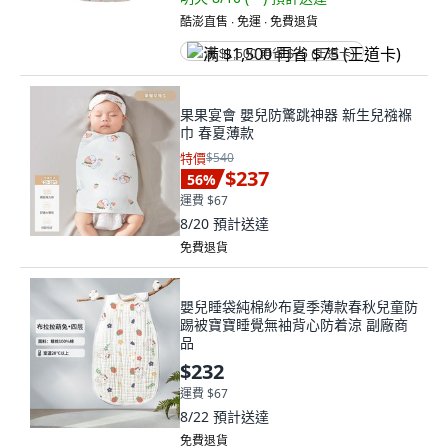
酷澎直售 ∙ 免運 ∙ 免費退貨
满 $1,500 再省 $75 (王道卡)
果果宴會 嬰兒防驚跳神器 新生兒襁褓
巾 春夏薄款
特價
$540
$237
56
%
運費 $67
8/20
預計送達
免費退貨
嬰兒睡袋純棉紗布夏季薄款春秋兒童防
踢被寶寶睡覺無袖背心防着涼 副廠商
品
$232
運費 $67
8/22
預計送達
免費退貨