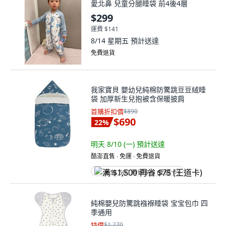
愛北鼻 兒童分腿睡袋 前4後4層
$299
運費 $141
8/14 星期五
預計送達
免費退貨
我家寶貝 嬰幼兒純棉防驚跳豆豆絨睡
袋 加厚新生兒抱被含保暖披肩
首購折扣價
$890
$690
22
%
明天 8/10 (一)
預計送達
酷澎直售 ∙ 免運 ∙ 免費退貨
满 $1,500 再省 $75 (王道卡)
純棉嬰兒防驚跳襁褓睡袋 宝宝包巾 四
季通用
特價
$1,270