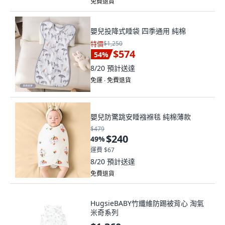
免費退貨
嬰兒投降式睡袋 四季通用 純棉
特價
$1,250
$574
54
%
8/20
預計送達
免運 ∙ 免費退貨
嬰兒防驚跳安睡襁褓毯 純棉薄款
$479
$240
49
%
運費 $67
8/20
預計送達
免費退貨
HugsieBABY竹纖維防踢被背心 淘氣
米奇系列