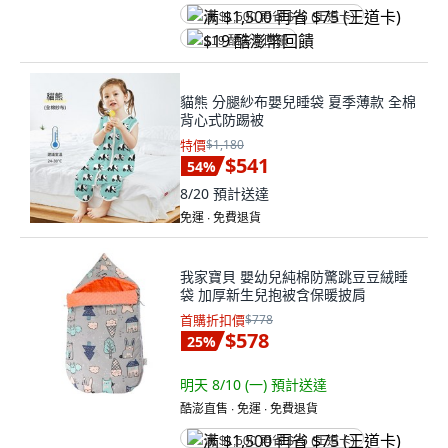
满 $1,500 再省 $75 (王道卡)
$19 酷澎幣回饋
貓熊 分腿紗布嬰兒睡袋 夏季薄款 全棉
背心式防踢被
特價
$1,180
$541
54
%
8/20
預計送達
免運 ∙ 免費退貨
我家寶貝 嬰幼兒純棉防驚跳豆豆絨睡
袋 加厚新生兒抱被含保暖披肩
首購折扣價
$778
$578
25
%
明天 8/10 (一)
預計送達
酷澎直售 ∙ 免運 ∙ 免費退貨
满 $1,500 再省 $75 (王道卡)