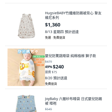
HugsieBABY竹纖維防踢被背心 摯友
維尼系列
$1,360
8/13 星期四
預計送達
免運 ∙ 免費退貨
嬰兒防驚跳睡袋 純棉襁褓 獅子款
$479
$240
49
%
運費 $75
8/20
預計送達
免費退貨
JoyBaby 六層紗布睡袋 日式嬰兒防踢
被 睡袍
$545