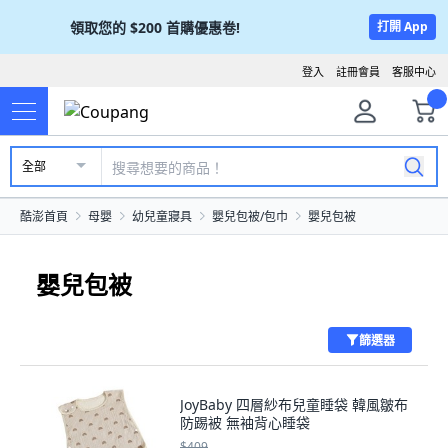
領取您的
$200
首購優惠卷!
打開 App
登入
註冊會員
客服中心
全部
酷澎首頁
母嬰
幼兒童寢具
嬰兒包被/包巾
嬰兒包被
嬰兒包被
篩選器
JoyBaby 四層紗布兒童睡袋 韓風皺布
防踢被 無袖背心睡袋
$409