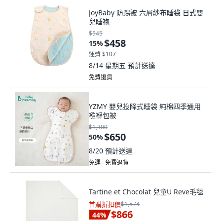
JoyBaby 防踢被 六層紗布睡袋 日式嬰
兒睡袍
$545
$458
15
%
運費 $107
8/14 星期五
預計送達
免費退貨
YZMY 嬰兒投降式睡袋 純棉四季通用
襁褓包被
$1,300
$650
50
%
8/20
預計送達
免運 ∙ 免費退貨
Tartine et Chocolat 兒童U Reve毛毯
首購折扣價
$1,574
$866
44
%