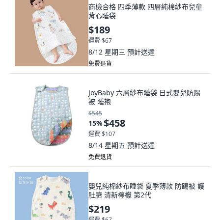
商檢合格 四季薄款 四層純棉紗布兒童
背心睡袋
$189
運費 $67
8/12 星期三
預計送達
免費退貨
JoyBaby 六層紗布睡袋 日式嬰兒防踢
被 睡袍
$545
$458
15
%
運費 $107
8/14 星期五
預計送達
免費退貨
嬰兒純棉紗布睡袋 夏季薄款 防踢被 護
肚臍 清新檸檬 第2代
$219
運費 $67