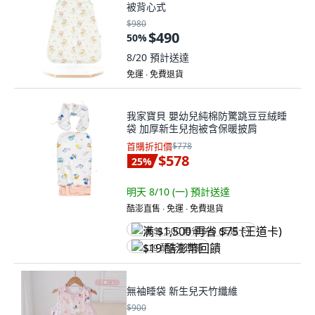
被背心式
$980
$490
50
%
8/20
預計送達
免運 ∙ 免費退貨
我家寶貝 嬰幼兒純棉防驚跳豆豆絨睡
袋 加厚新生兒抱被含保暖披肩
首購折扣價
$778
$578
25
%
明天 8/10 (一)
預計送達
酷澎直售 ∙ 免運 ∙ 免費退貨
满 $1,500 再省 $75 (王道卡)
$19 酷澎幣回饋
無袖睡袋 新生兒天竹纖維
$900