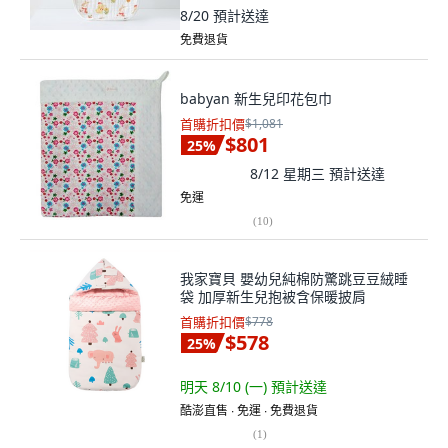
8/20
預計送達
免費退貨
babyan 新生兒印花包巾
首購折扣價
$1,081
$801
25
%
8/12 星期三
預計送達
免運
(
10
)
我家寶貝 嬰幼兒純棉防驚跳豆豆絨睡
袋 加厚新生兒抱被含保暖披肩
首購折扣價
$778
$578
25
%
明天 8/10 (一)
預計送達
酷澎直售 ∙ 免運 ∙ 免費退貨
(
1
)