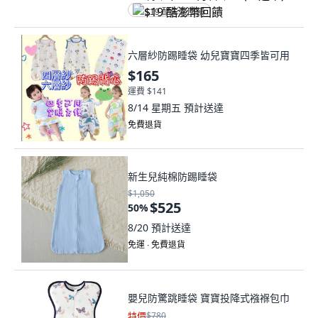
$19 酷澎幣回饋
六層紗防踢睡袋 幼兒寶寶四季皆可用
$165
運費 $141
8/14 星期五
預計送達
免費退貨
新生兒純棉防踢睡袋
$1,050
$525
50
%
8/20
預計送達
免運 ∙ 免費退貨
嬰兒防驚跳睡袋 寶寶投降式襁褓包巾
特價
$780