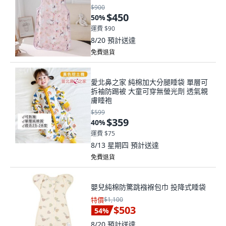
$900
$450
50
%
運費 $90
8/20
預計送達
免費退貨
愛北鼻之家 純棉加大分腿睡袋 單層可
拆袖防踢被 大童可穿無螢光劑 透氣親
膚睡袍
$599
$359
40
%
運費 $75
8/13 星期四
預計送達
免費退貨
嬰兒純棉防驚跳襁褓包巾 投降式睡袋
特價
$1,100
$503
54
%
8/20
預計送達