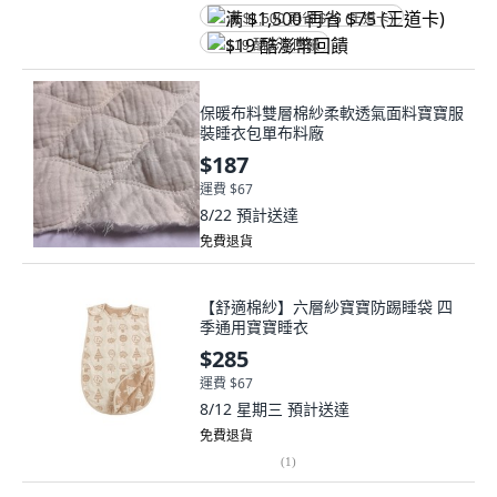
满 $1,500 再省 $75 (王道卡)
$19 酷澎幣回饋
保暖布料雙層棉紗柔軟透氣面料寶寶服
裝睡衣包單布料廠
$187
運費 $67
8/22
預計送達
免費退貨
【舒適棉紗】六層紗寶寶防踢睡袋 四
季通用寶寶睡衣
$285
運費 $67
8/12 星期三
預計送達
免費退貨
(
1
)