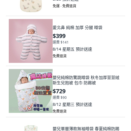
免運 ∙ 免費退貨
愛北鼻 純棉 加厚 分腿 睡袋
$399
運費 $141
8/14 星期五
預計送達
免費退貨
嬰兒純棉防驚跳睡袋 秋冬加厚荳荳絨
新生兒抱被 包巾 防踢被
$729
運費 $90
8/12 星期三
預計送達
免費退貨
嬰兒單層薄款無袖睡袋 春夏純棉防踢