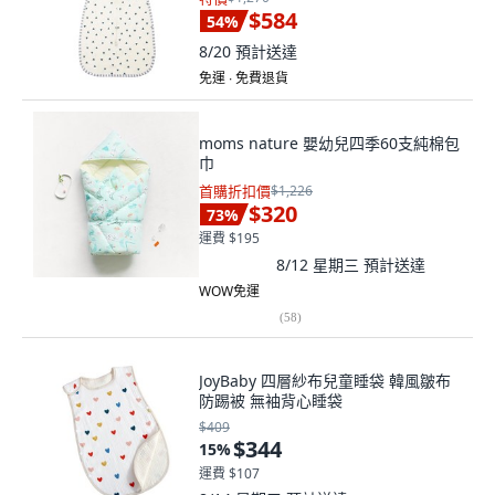
$584
54
%
8/20
預計送達
免運 ∙ 免費退貨
moms nature 嬰幼兒四季60支純棉包
巾
首購折扣價
$1,226
$320
73
%
運費 $195
8/12 星期三
預計送達
WOW免運
(
58
)
JoyBaby 四層紗布兒童睡袋 韓風皺布
防踢被 無袖背心睡袋
$409
$344
15
%
運費 $107