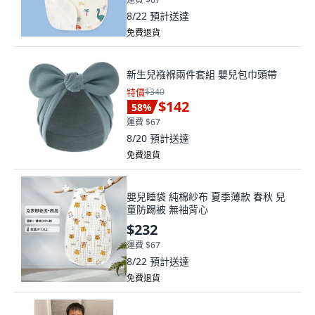
8/22
預計送達
免費退貨
新生兒襁褓兩件套組 嬰兒包巾頭帶
特價
$340
$142
58
%
運費 $67
8/20
預計送達
免費退貨
嬰兒睡袋 純棉紗布 夏季薄款 春秋 兒
童防踢被 無袖背心
$232
運費 $67
8/22
預計送達
免費退貨