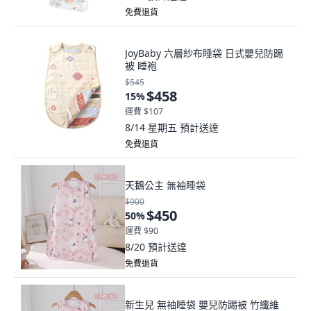
免費退貨
JoyBaby 六層紗布睡袋 日式嬰兒防踢
被 睡袍
$545
$458
15
%
運費 $107
8/14 星期五
預計送達
免費退貨
天鵝公主 無袖睡袋
$900
$450
50
%
運費 $90
8/20
預計送達
免費退貨
新生兒 無袖睡袋 嬰兒防踢被 竹纖維