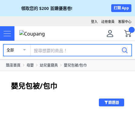
領取您的
$200
首購優惠卷!
打開 App
登入
註冊會員
客服中心
全部
酷澎首頁
母嬰
幼兒童寢具
嬰兒包被/包巾
嬰兒包被/包巾
篩選器