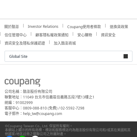
Investor Relations
關於酷澎
Coupang使用者條款
退換貨政策
信任管理中心
顧客隱私權政策通知
安心購物
資訊安全
資訊安全及隱私保護認證
加入酷澎商城
Global Site
公司名稱：酷澎股份有限公司
聯繫地址：11049 台北市信義區信義路五段7號13樓之1
統編：91002999
客服中心：0809-088-810 (免費) / 02-5592-7298
電子郵件：help_tw@coupang.com
©Coupang Taiwan Co., Ltd. 保留所有權利。
本網站上顯示的所有商標、標誌和服務標誌均為酷澎股份有限公司和/或其在美國和其
他國家/地區註冊之關聯公司之所屬財產。