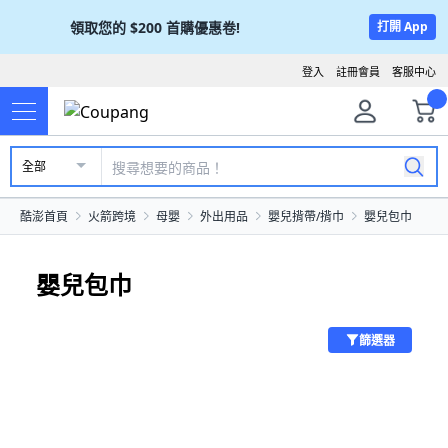
領取您的
$200
首購優惠卷!
打開 App
登入
註冊會員
客服中心
全部
酷澎首頁
火箭跨境
母嬰
外出用品
嬰兒揹帶/揹巾
嬰兒包巾
嬰兒包巾
篩選器