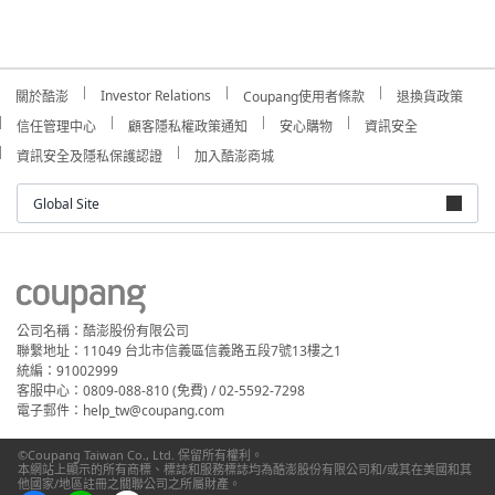
Investor Relations
關於酷澎
Coupang使用者條款
退換貨政策
信任管理中心
顧客隱私權政策通知
安心購物
資訊安全
資訊安全及隱私保護認證
加入酷澎商城
Global Site
公司名稱：酷澎股份有限公司
聯繫地址：11049 台北市信義區信義路五段7號13樓之1
統編：91002999
客服中心：0809-088-810 (免費) / 02-5592-7298
電子郵件：help_tw@coupang.com
©Coupang Taiwan Co., Ltd. 保留所有權利。
本網站上顯示的所有商標、標誌和服務標誌均為酷澎股份有限公司和/或其在美國和其
他國家/地區註冊之關聯公司之所屬財產。