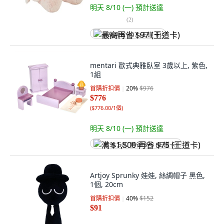
明天 8/10 (一)
預計送達
(
2
)
最高再省 $97 (王道卡)
mentari 歐式典雅臥室 3歲以上, 紫色,
1組
首購折扣價
20
%
$976
$776
(
$776.00/1個
)
明天 8/10 (一)
預計送達
满 $1,500 再省 $75 (王道卡)
Artjoy Sprunky 娃娃, 絲綢帽子 黑色,
1個, 20cm
首購折扣價
40
%
$152
$91