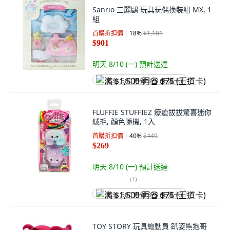
Sanrio 三麗鷗 玩具玩偶換裝組 MX, 1
組
首購折扣價
18
%
$1,101
$901
明天 8/10 (一)
預計送達
满 $1,500 再省 $75 (王道卡)
FLUFFIE STUFFIEZ 療癒拔拔驚喜迷你
絨毛, 顏色隨機, 1入
首購折扣價
40
%
$449
$269
明天 8/10 (一)
預計送達
(
1
)
满 $1,500 再省 $75 (王道卡)
TOY STORY 玩具總動員 趴姿熊抱哥