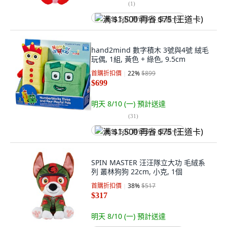
(
1
)
满 $1,500 再省 $75 (王道卡)
hand2mind 數字積木 3號與4號 絨毛
玩偶, 1組, 黃色 + 綠色, 9.5cm
首購折扣價
22
%
$899
$699
明天 8/10 (一)
預計送達
(
31
)
满 $1,500 再省 $75 (王道卡)
SPIN MASTER 汪汪隊立大功 毛絨系
列 叢林狗狗 22cm, 小克, 1個
首購折扣價
38
%
$517
$317
明天 8/10 (一)
預計送達