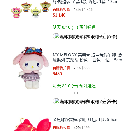
絲/胡迪裝 全套4款, 綠色, 1套, 12cm
首購折扣價
14
%
$1,346
$1,146
明天 8/10 (一)
預計送達
满 $1,500 再省 $75 (王道卡)
MY MELODY 美樂蒂 造型玩偶吊飾, 惡
魔系列 美樂蒂 粉色 + 白色, 1個, 15cm
首購折扣價
29
%
$685
$485
明天 8/10 (一)
預計送達
(
1
)
满 $1,500 再省 $75 (王道卡)
金魚珠鍊鈴鐺吊飾, 紅色, 1個, 5.5cm
首購折扣價
40
%
$199