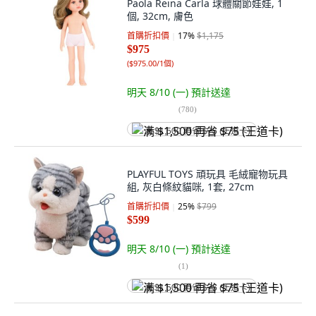
Paola Reina Carla 球體關節娃娃, 1
個, 32cm, 膚色
首購折扣價
17
%
$1,175
$975
(
$975.00/1個
)
明天 8/10 (一)
預計送達
(
780
)
满 $1,500 再省 $75 (王道卡)
PLAYFUL TOYS 頑玩具 毛絨寵物玩具
組, 灰白條紋貓咪, 1套, 27cm
首購折扣價
25
%
$799
$599
明天 8/10 (一)
預計送達
(
1
)
满 $1,500 再省 $75 (王道卡)