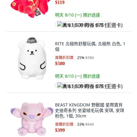
$119
明天 8/10 (一)
預計送達
满 $1,500 再省 $75 (王道卡)
RITE 北極熊舒壓玩偶, 北極熊 白色, 1
個
首購折扣價
25
%
$780
$580
明天 8/10 (一)
預計送達
满 $1,500 再省 $75 (王道卡)
BEAST KINGDOM 野獸國 星際寶貝
史迪奇系列 坐姿絨毛玩偶 安琪, 安琪
粉色, 1個, 30cm
首購折扣價
33
%
$599
$399