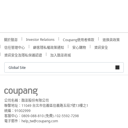
Investor Relations
關於酷澎
Coupang使用者條款
退換貨政策
信任管理中心
顧客隱私權政策通知
安心購物
資訊安全
資訊安全及隱私保護認證
加入酷澎商城
Global Site
公司名稱：酷澎股份有限公司
聯繫地址：11049 台北市信義區信義路五段7號13樓之1
統編：91002999
客服中心：0809-088-810 (免費) / 02-5592-7298
電子郵件：help_tw@coupang.com