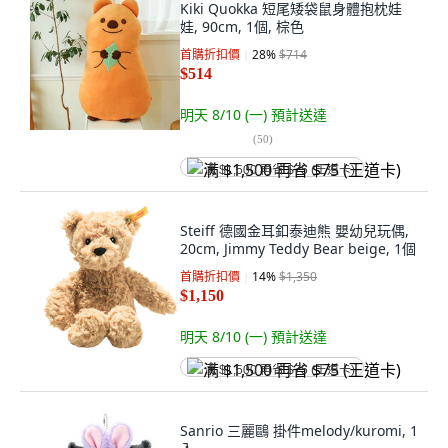
Kiki Quokka 短尾矮袋鼠身體抱枕娃
娃, 90cm, 1個, 棕色
首購折扣價
28
%
$714
$514
明天 8/10 (一)
預計送達
(
50
)
满 $1,500 再省 $75 (王道卡)
Steiff 德國金耳釦泰迪熊 嬰幼兒玩偶,
20cm, Jimmy Teddy Bear beige, 1個
首購折扣價
14
%
$1,350
$1,150
明天 8/10 (一)
預計送達
满 $1,500 再省 $75 (王道卡)
Sanrio 三麗鷗 掛件melody/kuromi, 1