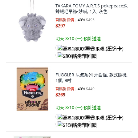
TAKARA TOMY A.R.T.S pokepeace珠
鍊絨毛吊飾-妙喵, 1入, 灰色
首購折扣價
40
%
$495
$297
明天 8/10 (一)
預計送達
满 $1,500 再省 $75 (王道卡)
$30 酷澎幣回饋
FUGGLER 尼波系列 牙齒怪, 款式隨機,
1個, 9吋
首購折扣價
40
%
$449
$269
明天 8/10 (一)
預計送達
满 $1,500 再省 $75 (王道卡)
$13 酷澎幣回饋