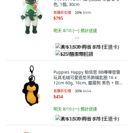
色, 1個, 30cm
首購折扣價
20
%
$995
$795
明天 8/10 (一)
預計送達
(
2
)
满 $1,500 再省 $75 (王道卡)
$25 酷澎幣回饋
Puppies Happy 帕倍思 BB嗶嗶發聲
玩具毛絨可愛造型吊飾鑰匙圈 16 x
12cm 60g, 16cm, 臘腸狗 黑色 + 棕
色, 1個
首購折扣價
30
%
$654
$454
明天 8/10 (一)
預計送達
满 $1,500 再省 $75 (王道卡)