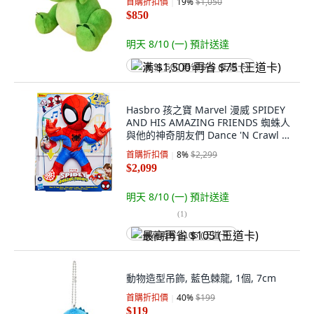
首購折扣價
19
%
$1,050
$850
明天 8/10 (一)
預計送達
满 $1,500 再省 $75 (王道卡)
Hasbro 孩之寶 Marvel 漫威 SPIDEY
AND HIS AMAZING FRIENDS 蜘蛛人
與他的神奇朋友們 Dance 'N Crawl 娃
娃, 318mm, 蜘蛛俠 多色, 1個
首購折扣價
8
%
$2,299
$2,099
明天 8/10 (一)
預計送達
(
1
)
最高再省 $105 (王道卡)
動物造型吊飾, 藍色棘龍, 1個, 7cm
首購折扣價
40
%
$199
$119