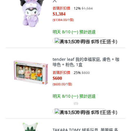
入
首購折扣價
12
%
$1,584
$1,384
(
$1384.00/1個
)
明天 8/10 (一)
預計送達
满 $1,500 再省 $75 (王道卡)
tender leaf 我的幸福家庭, 膚色 + 咖
啡色 + 粉色, 1盒
首購折扣價
25
%
$800
$600
(
$600.00/1個
)
明天 8/10 (一)
預計送達
(
1
)
满 $1,500 再省 $75 (王道卡)
TAKARA TOMY 絨毛玩具, 蒂蕾喵 多