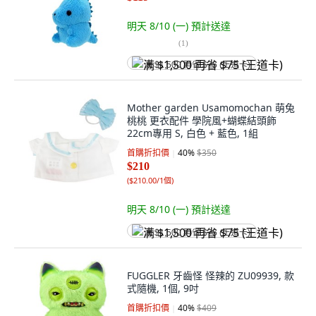
明天 8/10 (一)
預計送達
(
1
)
满 $1,500 再省 $75 (王道卡)
Mother garden Usamomochan 萌兔
桃桃 更衣配件 學院風+蝴蝶結頭飾
22cm專用 S, 白色 + 藍色, 1組
首購折扣價
40
%
$350
$210
(
$210.00/1個
)
明天 8/10 (一)
預計送達
满 $1,500 再省 $75 (王道卡)
FUGGLER 牙齒怪 怪辣的 ZU09939, 款
式隨機, 1個, 9吋
首購折扣價
40
%
$409