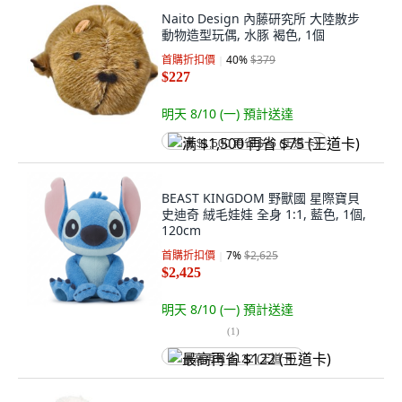
Naito Design 內藤研究所 大陸散步
動物造型玩偶, 水豚 褐色, 1個
首購折扣價
40
%
$379
$227
明天 8/10 (一)
預計送達
满 $1,500 再省 $75 (王道卡)
BEAST KINGDOM 野獸國 星際寶貝
史迪奇 絨毛娃娃 全身 1:1, 藍色, 1個,
120cm
首購折扣價
7
%
$2,625
$2,425
明天 8/10 (一)
預計送達
(
1
)
最高再省 $122 (王道卡)