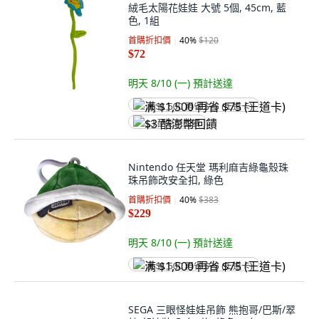
絨毛太陽花娃娃 大號 5個, 45cm, 藍
色, 1組
首購折扣價
40
%
$120
$72
明天 8/10 (一)
預計送達
满 $1,500 再省 $75 (王道卡)
$3 酷澎幣回饋
Nintendo 任天堂 瑪利麻吉綠龜殼珠
珠吊飾改安全扣, 綠色
首購折扣價
40
%
$383
$229
明天 8/10 (一)
預計送達
满 $1,500 再省 $75 (王道卡)
SEGA 三眼怪娃娃吊飾 熊抱哥/巴斯/翠