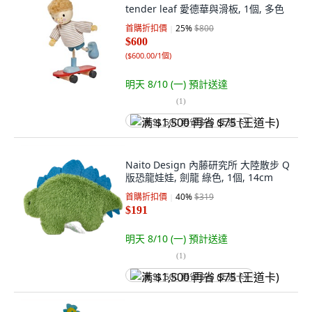
tender leaf 愛德華與滑板, 1個, 多色
首購折扣價
25
%
$800
$600
(
$600.00/1個
)
明天 8/10 (一)
預計送達
(
1
)
满 $1,500 再省 $75 (王道卡)
Naito Design 內藤研究所 大陸散步 Q
版恐龍娃娃, 劍龍 綠色, 1個, 14cm
首購折扣價
40
%
$319
$191
明天 8/10 (一)
預計送達
(
1
)
满 $1,500 再省 $75 (王道卡)