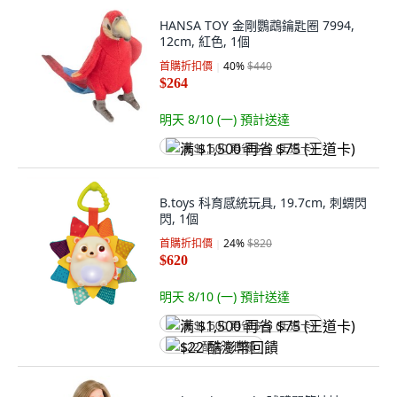
HANSA TOY 金剛鸚鵡鑰匙圈 7994,
12cm, 紅色, 1個
首購折扣價
40
%
$440
$264
明天 8/10 (一)
預計送達
满 $1,500 再省 $75 (王道卡)
B.toys 科育感統玩具, 19.7cm, 刺蝟閃
閃, 1個
首購折扣價
24
%
$820
$620
明天 8/10 (一)
預計送達
满 $1,500 再省 $75 (王道卡)
$22 酷澎幣回饋