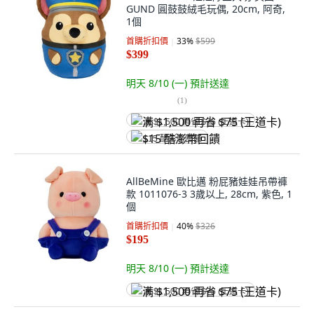
GUND 圓鼓鼓絨毛玩偶, 20cm, 阿奇,
1個
首購折扣價
33
%
$599
$399
明天 8/10 (一)
預計送達
(
1
)
满 $1,500 再省 $75 (王道卡)
$15 酷澎幣回饋
AllBeMine 歐比邁 粉屁豬娃娃吊帶褲
款 1011076-3 3歲以上, 28cm, 紫色, 1
個
首購折扣價
40
%
$326
$195
明天 8/10 (一)
預計送達
满 $1,500 再省 $75 (王道卡)