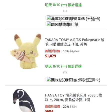
明天 8/10 (一)
預計送達
(
1
)
满 $1,500 再省 $75 (王道卡)
$18 酷澎幣回饋
TAKARA TOMY A.R.T.S Pokepeace 絨
毛 可愛甜點皮丘, 1個, 黃色
首購折扣價
16
%
$1,229
$1,029
明天 8/10 (一)
預計送達
(
2
)
满 $1,500 再省 $75 (王道卡)
HANSA TOY 填充絨毛玩具 7083 5歲
以上, 20cm, 麥哲倫企鵝, 1個
首購折扣價
22
%
$884
$684