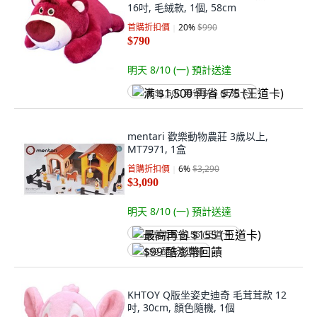
16吋, 毛絨款, 1個, 58cm
首購折扣價
20
%
$990
$790
明天 8/10 (一)
預計送達
满 $1,500 再省 $75 (王道卡)
mentari 歡樂動物農莊 3歲以上,
MT7971, 1盒
首購折扣價
6
%
$3,290
$3,090
明天 8/10 (一)
預計送達
最高再省 $155 (王道卡)
$99 酷澎幣回饋
KHTOY Q版坐姿史迪奇 毛茸茸款 12
吋, 30cm, 顏色隨機, 1個