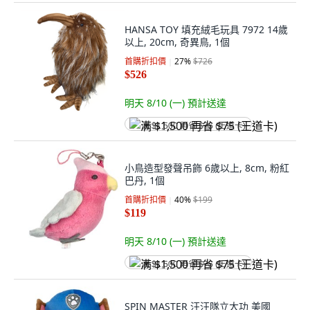
HANSA TOY 填充絨毛玩具 7972 14歲
以上, 20cm, 奇異鳥, 1個
首購折扣價
27
%
$726
$526
明天 8/10 (一)
預計送達
满 $1,500 再省 $75 (王道卡)
小鳥造型發聲吊飾 6歲以上, 8cm, 粉紅
巴丹, 1個
首購折扣價
40
%
$199
$119
明天 8/10 (一)
預計送達
满 $1,500 再省 $75 (王道卡)
SPIN MASTER 汪汪隊立大功 美國