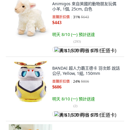
Animigos 來自英國的動物朋友玩偶
小羊, 1個, 25cm, 白色
首購折扣價
31
%
$643
$443
明天 8/10 (一)
預計送達
(
293
)
满 $1,500 再省 $75 (王道卡)
BANDAI 超人力霸王德卡 羽次郎 說話
公仔, Yellow, 1組, 150mm
首購折扣價
24
%
$806
$606
明天 8/10 (一)
預計送達
(
2
)
满 $1,500 再省 $75 (王道卡)