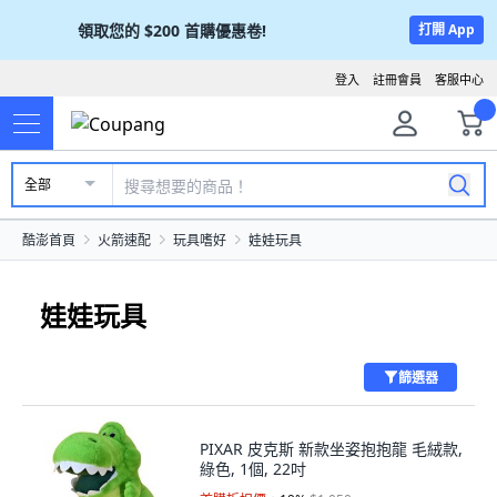
領取您的
$200
首購優惠卷!
打開 App
登入
註冊會員
客服中心
全部
酷澎首頁
火箭速配
玩具嗜好
娃娃玩具
娃娃玩具
篩選器
PIXAR 皮克斯 新款坐姿抱抱龍 毛絨款,
綠色, 1個, 22吋