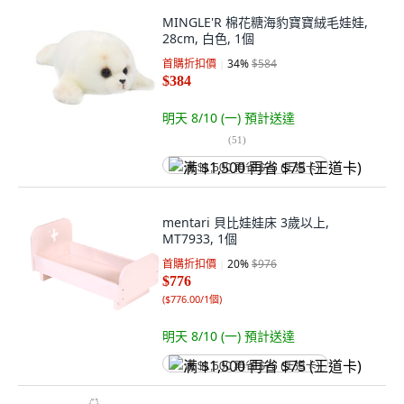
MINGLE'R 棉花糖海豹寶寶絨毛娃娃,
28cm, 白色, 1個
首購折扣價
34
%
$584
$384
明天 8/10 (一)
預計送達
(
51
)
满 $1,500 再省 $75 (王道卡)
mentari 貝比娃娃床 3歲以上,
MT7933, 1個
首購折扣價
20
%
$976
$776
(
$776.00/1個
)
明天 8/10 (一)
預計送達
满 $1,500 再省 $75 (王道卡)