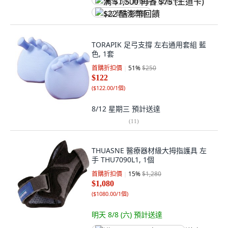
满 $1,500 再省 $75 (王道卡)
$22 酷澎幣回饋
TORAPIK 足弓支撐 左右通用套組 藍
色, 1套
首購折扣價
51
%
$250
$122
(
$122.00/1個
)
8/12 星期三
預計送達
(
11
)
THUASNE 醫療器材級大拇指護具 左
手 THU7090L1, 1個
首購折扣價
15
%
$1,280
$1,080
(
$1080.00/1個
)
明天 8/8 (六)
預計送達