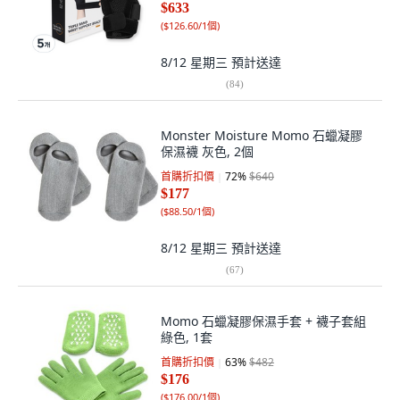
$633
(
$126.60/1個
)
8/12 星期三
預計送達
(
84
)
Monster Moisture Momo 石蠟凝膠
保濕襪 灰色, 2個
首購折扣價
72
%
$640
$177
(
$88.50/1個
)
8/12 星期三
預計送達
(
67
)
Momo 石蠟凝膠保濕手套 + 襪子套組
綠色, 1套
首購折扣價
63
%
$482
$176
(
$176.00/1個
)