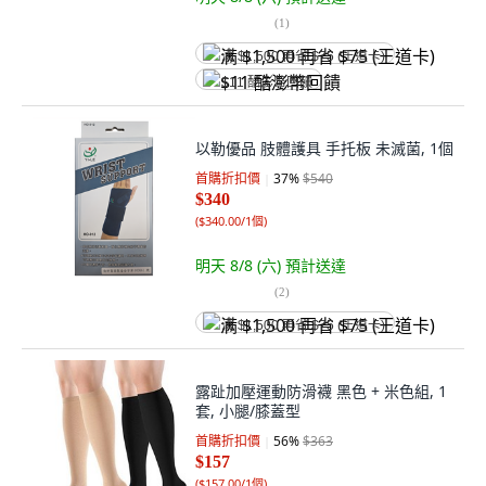
(
1
)
满 $1,500 再省 $75 (王道卡)
$11 酷澎幣回饋
以勒優品 肢體護具 手托板 未滅菌, 1個
首購折扣價
37
%
$540
$340
(
$340.00/1個
)
明天 8/8 (六)
預計送達
(
2
)
满 $1,500 再省 $75 (王道卡)
露趾加壓運動防滑襪 黑色 + 米色組, 1
套, 小腿/膝蓋型
首購折扣價
56
%
$363
$157
(
$157.00/1個
)