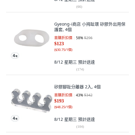
(
66
)
Gyeong-i商店 小拇趾環 矽膠外出用保
護套, 4個
首購折扣價
58
%
$296
$123
(
$30.75/1個
)
8/12 星期三
預計送達
(
174
)
矽膠腳趾分離器 2入, 4個
首購折扣價
43
%
$342
$193
(
$48.25/1個
)
8/12 星期三
預計送達
(
104
)