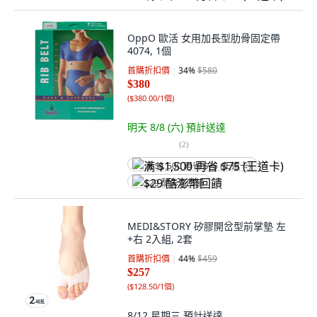
OppO 歐活 女用加長型肋骨固定帶
4074, 1個
首購折扣價
34
%
$580
$380
(
$380.00/1個
)
明天 8/8 (六)
預計送達
(
2
)
满 $1,500 再省 $75 (王道卡)
$29 酷澎幣回饋
MEDI&STORY 矽膠開岔型前掌墊 左
+右 2入組, 2套
首購折扣價
44
%
$459
$257
(
$128.50/1個
)
8/12 星期三
預計送達