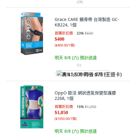
(
28
)
Grace CARE 髕骨帶 台灣製造 GC-
KB224, 1個
首購折扣價
33
%
$600
$400
(
$400.00/1個
)
明天 8/8 (六)
預計送達
(
1
)
满 $1,500 再省 $75 (王道卡)
OppO 歐活 網狀透氣保健型護腰
2268, 1個
首購折扣價
16
%
$1,250
$1,050
(
$1050.00/1個
)
明天 8/8 (六)
預計送達