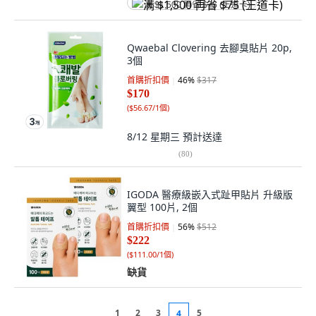
满 $1,500 再省 $75 (王道卡)
Qwaebal Clovering 去腳臭貼片 20p,
3個
首購折扣價
46
%
$317
$170
(
$56.67/1個
)
8/12 星期三
預計送達
(
80
)
IGODA 醫療級嵌入式趾甲貼片 升級版
翼型 100片, 2個
首購折扣價
56
%
$512
$222
(
$111.00/1個
)
缺貨
1
2
3
5
4