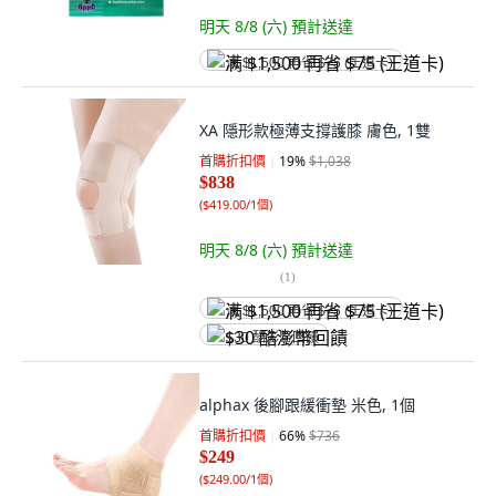
明天 8/8 (六)
預計送達
满 $1,500 再省 $75 (王道卡)
XA 隱形款極薄支撐護膝 膚色, 1雙
首購折扣價
19
%
$1,038
$838
(
$419.00/1個
)
明天 8/8 (六)
預計送達
(
1
)
满 $1,500 再省 $75 (王道卡)
$30 酷澎幣回饋
alphax 後腳跟緩衝墊 米色, 1個
首購折扣價
66
%
$736
$249
(
$249.00/1個
)