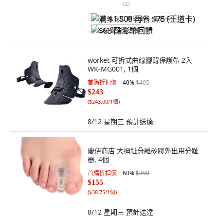
(
2
)
满 $1,500 再省 $75 (王道卡)
$63 酷澎幣回饋
worket 可拆式曲線腳背保護帶 2入
WK-MG001, 1個
首購折扣價
40
%
$405
$243
(
$243.00/1個
)
8/12 星期三
預計送達
慶伊商店 大拇趾分離矽膠外出用分趾
器, 4個
首購折扣價
60
%
$390
$155
(
$38.75/1個
)
8/12 星期三
預計送達