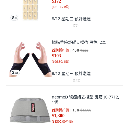
$172
(
$21.50/1個
)
8/12 星期三
預計送達
(
72
)
拇指手腕舒緩支撐帶 黑色, 2套
首購折扣價
40
%
$323
$193
(
$96.50/1個
)
8/12 星期三
預計送達
(
145
)
neomeD 醫療級支撐型 護腰 JC-7712,
1個
首購折扣價
13
%
$1,500
$1,300
(
$1300.00/1個
)