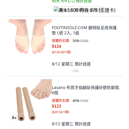
明天 8/8 (六)
預計送達
满 $1,500 再省 $75 (王道卡)
FOOTINSOLE.COM 腳拇趾足底保護
墊 L號 2入, 1組
首購折扣價
56
%
$288
$124
(
$124.00/1個
)
8/12 星期三
預計送達
(
34
)
Lasano 布質手指腳趾保護矽膠防磨管,
6個
首購折扣價
40
%
$206
$123
(
$20.50/1個
)
8/12 星期三
預計送達