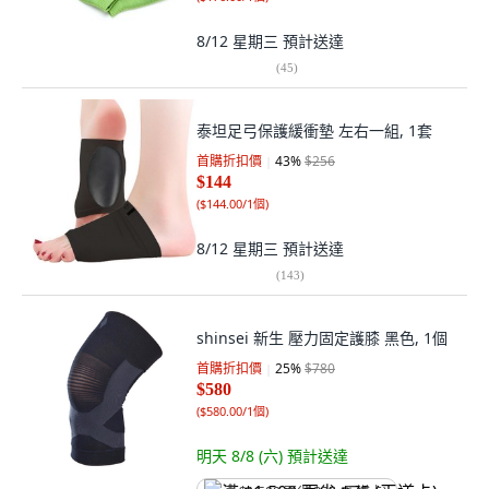
8/12 星期三
預計送達
(
45
)
泰坦足弓保護緩衝墊 左右一組, 1套
首購折扣價
43
%
$256
$144
(
$144.00/1個
)
8/12 星期三
預計送達
(
143
)
shinsei 新生 壓力固定護膝 黑色, 1個
首購折扣價
25
%
$780
$580
(
$580.00/1個
)
明天 8/8 (六)
預計送達