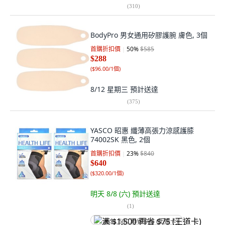
(
310
)
BodyPro 男女通用矽膠護腕 膚色, 3個
首購折扣價
50
%
$585
$288
(
$96.00/1個
)
8/12 星期三
預計送達
(
375
)
YASCO 昭惠 纖薄高張力涼感護膝
74002SK 黑色, 2個
首購折扣價
23
%
$840
$640
(
$320.00/1個
)
明天 8/8 (六)
預計送達
(
1
)
满 $1,500 再省 $75 (王道卡)