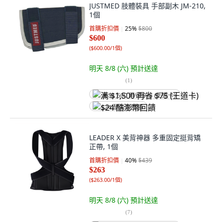
JUSTMED 肢體裝具 手部副木 JM-210,
1個
首購折扣價
25
%
$800
$600
(
$600.00/1個
)
明天 8/8 (六)
預計送達
(
1
)
满 $1,500 再省 $75 (王道卡)
$24 酷澎幣回饋
LEADER X 美背神器 多重固定挺背矯
正帶, 1個
首購折扣價
40
%
$439
$263
(
$263.00/1個
)
明天 8/8 (六)
預計送達
(
7
)