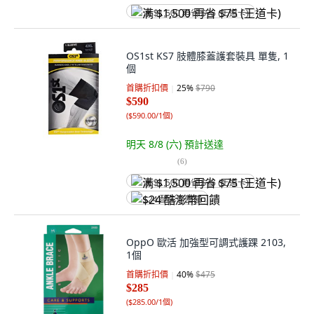
满 $1,500 再省 $75 (王道卡)
OS1st KS7 肢體膝蓋護套裝具 單隻, 1
個
首購折扣價
25
%
$790
$590
(
$590.00/1個
)
明天 8/8 (六)
預計送達
(
6
)
满 $1,500 再省 $75 (王道卡)
$24 酷澎幣回饋
OppO 歐活 加強型可調式護踝 2103,
1個
首購折扣價
40
%
$475
$285
(
$285.00/1個
)