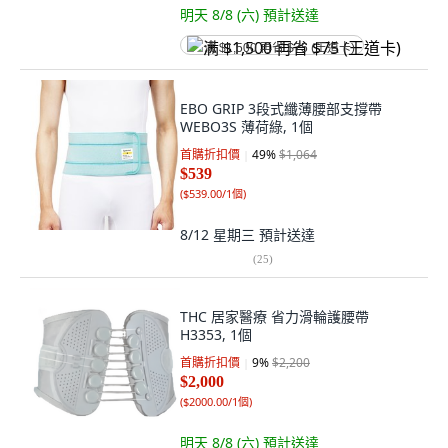
明天 8/8 (六)
預計送達
满 $1,500 再省 $75 (王道卡)
EBO GRIP 3段式纖薄腰部支撐帶
WEBO3S 薄荷綠, 1個
首購折扣價
49
%
$1,064
$539
(
$539.00/1個
)
8/12 星期三
預計送達
(
25
)
THC 居家醫療 省力滑輪護腰帶
H3353, 1個
首購折扣價
9
%
$2,200
$2,000
(
$2000.00/1個
)
明天 8/8 (六)
預計送達