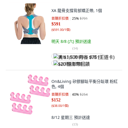
XA 龍骨支撐背部矯正帶, 1個
首購折扣價
25
%
$791
$591
(
$591.00/1個
)
明天 8/8 (六)
預計送達
(
14
)
满 $1,500 再省 $75 (王道卡)
$20 酷澎幣回饋
On&Living 矽膠腳趾平衡分趾環 粉紅
色, 4個
首購折扣價
40
%
$254
$152
(
$38.00/1個
)
8/12 星期三
預計送達
(
13
)