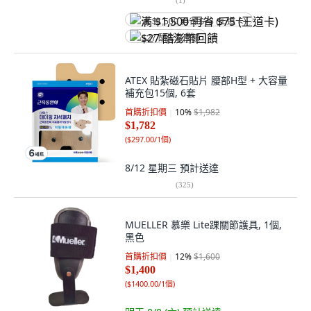
满 $1,500 再省 $75 (王道卡)
$27 酷澎幣回饋
ATEX 貼紮磁石貼片 腰部H型 + 大容量
補充包15個, 6套
首購折扣價
10
%
$1,982
$1,782
(
$297.00/1個
)
8/12 星期三
預計送達
(
325
)
MUELLER 慕樂 Lite踝關節護具, 1個,
黑色
首購折扣價
12
%
$1,600
$1,400
(
$1400.00/1個
)