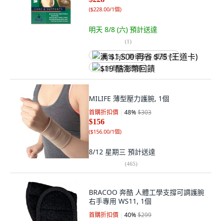
(
$228.00/1個
)
明天 8/8 (六)
預計送達
(
1
)
满 $1,500 再省 $75 (王道卡)
$19 酷澎幣回饋
MILIFE 薄型壓力護腕, 1個
首購折扣價
48
%
$303
$156
(
$156.00/1個
)
8/12 星期三
預計送達
(
465
)
BRACOO 奔酷 人體工學支撐可調護腕
右手專用 WS11, 1個
首購折扣價
40
%
$299