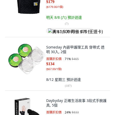
$179
(
$179.00/1個
)
明天 8/8 (六)
預計送達
(
7
)
满 $1,500 再省 $75 (王道卡)
Someday 內嵌甲護理工具 穿帶式 透
明 30入, 2個
首購折扣價
71
%
$465
$134
(
$67.00/1個
)
8/12 星期三
預計送達
(
187
)
Daybyday 正確生活故事 3段式手腕護
具, 5個
首購折扣價
24
%
$833