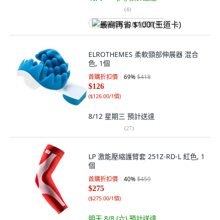
(
4
)
最高再省 $100 (王道卡)
ELROTHEMES 柔軟頸部伸展器 混合
色, 1個
首購折扣價
69
%
$418
$126
(
$126.00/1個
)
8/12 星期三
預計送達
(
27
)
LP 激能壓縮護臂套 251Z-RD-L 紅色, 1
個
首購折扣價
40
%
$459
$275
(
$275.00/1個
)
明天 8/8 (六)
預計送達