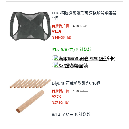
LDX 極致透氣隱形可調整駝背矯姿帶,
1個
首購折扣價
40
%
$249
$149
(
$149.00/1個
)
明天 8/8 (六)
預計送達
满 $1,500 再省 $75 (王道卡)
$7 酷澎幣回饋
Diyura 可裁剪腳趾帶, 10個
首購折扣價
40
%
$455
$273
(
$27.30/1個
)
8/12 星期三
預計送達