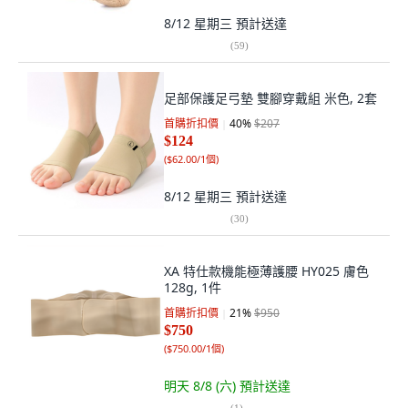
8/12 星期三
預計送達
(
59
)
足部保護足弓墊 雙腳穿戴組 米色, 2套
首購折扣價
40
%
$207
$124
(
$62.00/1個
)
8/12 星期三
預計送達
(
30
)
XA 特仕款機能極薄護腰 HY025 膚色
128g, 1件
首購折扣價
21
%
$950
$750
(
$750.00/1個
)
明天 8/8 (六)
預計送達
(
1
)