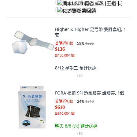
满 $1,500 再省 $75 (王道卡)
$22 酷澎幣回饋
Higher & Higher 足弓帶 雙腳套組, 1
套
首購折扣價
59
%
$335
$136
(
$136.00/1個
)
8/12 星期三
預計送達
(
26
)
FORA 福爾 9吋透氣腰帶 護腰帶, 1個
首購折扣價
24
%
$810
$610
(
$610.00/1個
)
明天 8/8 (六)
預計送達
(
10
)