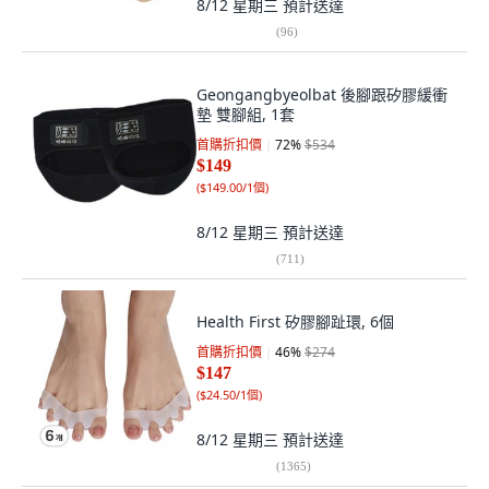
8/12 星期三
預計送達
(
96
)
Geongangbyeolbat 後腳跟矽膠緩衝
墊 雙腳組, 1套
首購折扣價
72
%
$534
$149
(
$149.00/1個
)
8/12 星期三
預計送達
(
711
)
Health First 矽膠腳趾環, 6個
首購折扣價
46
%
$274
$147
(
$24.50/1個
)
8/12 星期三
預計送達
(
1365
)