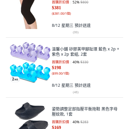
首購折扣價
52
%
$800
$381
(
$381.00/1個
)
8/12 星期三
預計送達
(
99
)
溫馨小舖 矽膠美甲腳趾環 藍色 x 2p +
紫色 x 2p 套組, 2套
首購折扣價
40
%
$330
$198
(
$99.00/1個
)
8/12 星期三
預計送達
(
48
)
姿勢調整足部指壓平衡拖鞋 黑色字母
壓紋款, 1套
首購折扣價
40
%
$283
$169