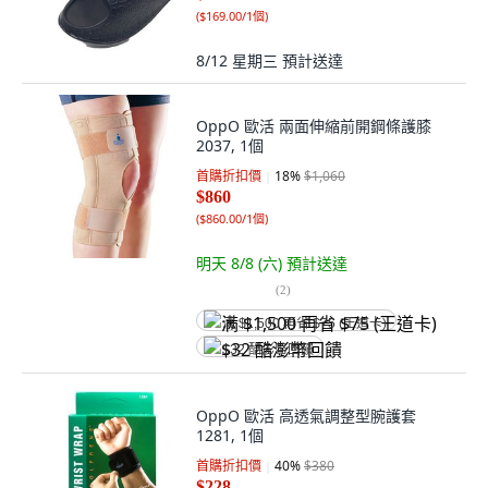
(
$169.00/1個
)
8/12 星期三
預計送達
OppO 歐活 兩面伸縮前開鋼條護膝
2037, 1個
首購折扣價
18
%
$1,060
$860
(
$860.00/1個
)
明天 8/8 (六)
預計送達
(
2
)
满 $1,500 再省 $75 (王道卡)
$32 酷澎幣回饋
OppO 歐活 高透氣調整型腕護套
1281, 1個
首購折扣價
40
%
$380
$228