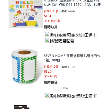
NIIMBOT 三麗鷗Hello Kitty正版防水
貼紙 彩色幻想 D11 155張, 1個, 1個裝
首購折扣價
40
%
$219
$131
(
$131.00/1張
)
暫時缺貨
满 $1,500 再省 $75 (王道卡)
$6 酷澎幣回饋
SEVEN HOME 多用途標籤貼紙捲筒式,
1組, 300個
首購折扣價
40
%
$210
$126
(
$0.42/1張
)
暫時缺貨
(
686
)
满 $1,500 再省 $75 (王道卡)