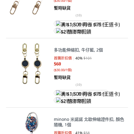
(
$30.00/1個
)
暫時缺貨
(
10
)
满 $1,500 再省 $75 (王道卡)
$2 酷澎幣回饋
多功能伸縮扣, 牛仔藍, 2個
首購折扣價
40
%
$101
$60
(
$30.00/1個
)
暫時缺貨
(
10
)
满 $1,500 再省 $75 (王道卡)
$2 酷澎幣回饋
minono 米諾諾 北歐伸縮證件扣, 顏色
隨機, 1個
首購折扣價
41
%
$58