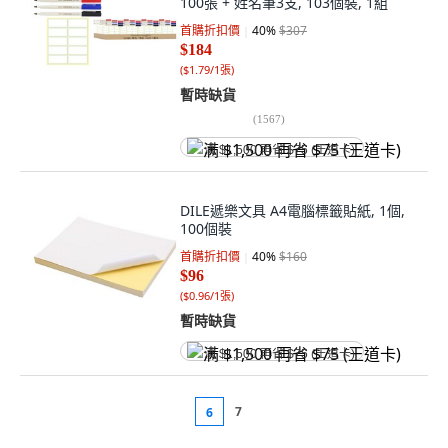
100張 + 姓名筆3支, 103個裝, 1組
首購折扣價
40
%
$307
$184
(
$1.79/1張
)
暫時缺貨
(
1567
)
满 $1,500 再省 $75 (王道卡)
DILE遞樂文具 A4電腦標籤貼紙, 1個,
100個裝
首購折扣價
40
%
$160
$96
(
$0.96/1張
)
暫時缺貨
满 $1,500 再省 $75 (王道卡)
7
6