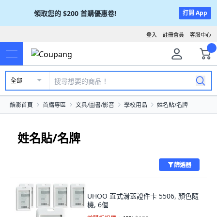
領取您的
$200
首購優惠卷!
打開 App
登入
註冊會員
客服中心
全部
酷澎首頁
首購專區
文具/圖書/影音
學校用品
姓名貼/名牌
姓名貼/名牌
篩選器
UHOO 直式滑蓋證件卡 5506, 顏色隨
機, 6個