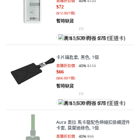
首購折扣價
40
%
$120
$72
(
$12.00/1個
)
暫時缺貨
(
1
)
满 $1,500 再省 $75 (王道卡)
卡片鑰匙套, 黑色, 1個
首購折扣價
40
%
$110
$66
(
$66.00/1個
)
暫時缺貨
(
1
)
满 $1,500 再省 $75 (王道卡)
Aura 奧拉 馬卡龍配色伸縮扣掛繩證件
卡套, 莫蘭迪綠色, 1個
首購折扣價
40
%
$90