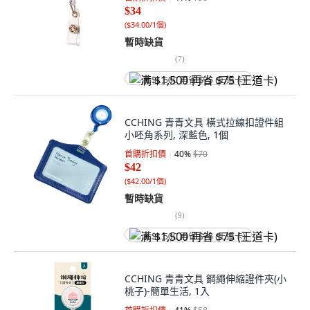
$34
(
$34.00/1個
)
暫時缺貨
(
7
)
满 $1,500 再省 $75 (王道卡)
CCHING 青青文具 橫式拉線扣證件組
小呸角系列, 深藍色, 1個
首購折扣價
40
%
$70
$42
(
$42.00/1個
)
暫時缺貨
(
9
)
满 $1,500 再省 $75 (王道卡)
CCHING 青青文具 鋼繩伸縮證件夾(小
桃子)-簡單生活, 1入