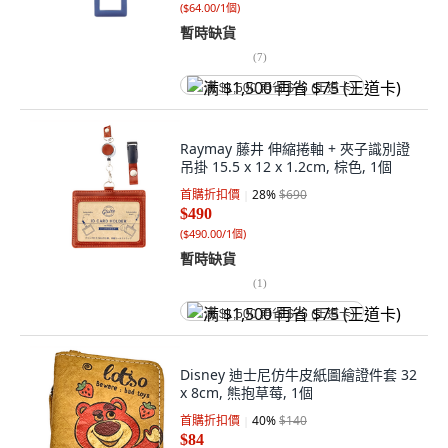
(
$64.00/1個
)
暫時缺貨
(
7
)
满 $1,500 再省 $75 (王道卡)
Raymay 藤井 伸縮捲軸 + 夾子識別證
吊掛 15.5 x 12 x 1.2cm, 棕色, 1個
首購折扣價
28
%
$690
$490
(
$490.00/1個
)
暫時缺貨
(
1
)
满 $1,500 再省 $75 (王道卡)
Disney 迪士尼仿牛皮紙圖繪證件套 32
x 8cm, 熊抱草莓, 1個
首購折扣價
40
%
$140
$84