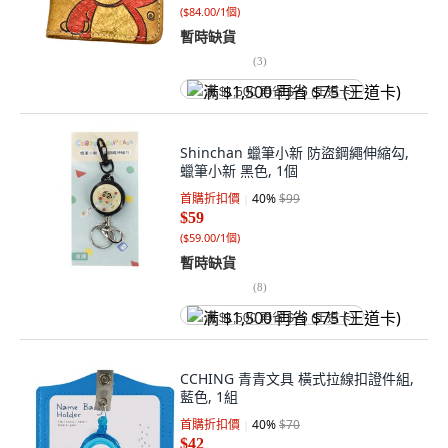
(
$84.00/1個
)
暫時缺貨
(
3
)
满 $1,500 再省 $75 (王道卡)
Shinchan 蠟筆小新 防盜鋼繩伸縮勾,
蠟筆小新 黑色, 1個
首購折扣價
40
%
$99
$59
(
$59.00/1個
)
暫時缺貨
(
8
)
满 $1,500 再省 $75 (王道卡)
CCHING 青青文具 橫式拉線扣證件組,
藍色, 1組
首購折扣價
40
%
$70
$42