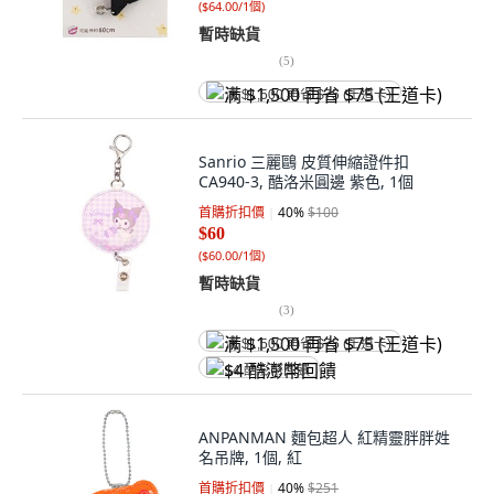
(
$64.00/1個
)
暫時缺貨
(
5
)
满 $1,500 再省 $75 (王道卡)
Sanrio 三麗鷗 皮質伸縮證件扣
CA940-3, 酷洛米圓邊 紫色, 1個
首購折扣價
40
%
$100
$60
(
$60.00/1個
)
暫時缺貨
(
3
)
满 $1,500 再省 $75 (王道卡)
$4 酷澎幣回饋
ANPANMAN 麵包超人 紅精靈胖胖姓
名吊牌, 1個, 紅
首購折扣價
40
%
$251