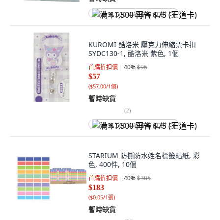
满 $1,500 再省 $75 (王道卡)
KUROMI 酷洛米 壓克力伸縮票卡扣
SYDC130-1, 酷洛米 紫色, 1個
首購折扣價
40
%
$96
$57
(
$57.00/1個
)
暫時缺貨
(
2
)
满 $1,500 再省 $75 (王道卡)
STARIUM 防撕防水姓名標籤貼紙, 彩
色, 400件, 10個
首購折扣價
40
%
$305
$183
(
$0.05/1張
)
暫時缺貨