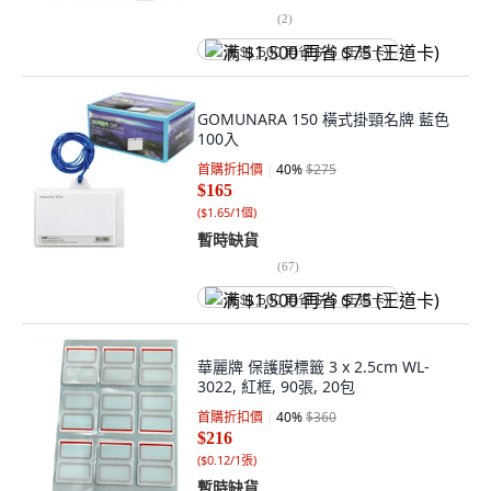
(
2
)
满 $1,500 再省 $75 (王道卡)
GOMUNARA 150 橫式掛頸名牌 藍色
100入
首購折扣價
40
%
$275
$165
(
$1.65/1個
)
暫時缺貨
(
67
)
满 $1,500 再省 $75 (王道卡)
華麗牌 保護膜標籤 3 x 2.5cm WL-
3022, 紅框, 90張, 20包
首購折扣價
40
%
$360
$216
(
$0.12/1張
)
暫時缺貨