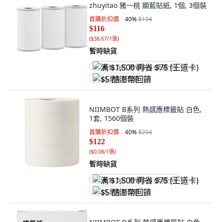
zhuyitao 豬一桃 顯藍貼紙, 1個, 3個裝
首購折扣價
40
%
$194
$116
(
$38.67/1張
)
暫時缺貨
满 $1,500 再省 $75 (王道卡)
$5 酷澎幣回饋
NIIMBOT B系列 熱感應標籤貼 白色,
1套, 1560個裝
首購折扣價
40
%
$204
$122
(
$0.08/1張
)
暫時缺貨
满 $1,500 再省 $75 (王道卡)
$5 酷澎幣回饋