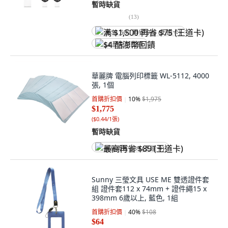
暫時缺貨
(
13
)
满 $1,500 再省 $75 (王道卡)
$4 酷澎幣回饋
華麗牌 電腦列印標籤 WL-5112, 4000
張, 1個
首購折扣價
10
%
$1,975
$1,775
(
$0.44/1張
)
暫時缺貨
最高再省 $89 (王道卡)
Sunny 三瑩文具 USE ME 雙透證件套
組 證件套112 x 74mm + 證件繩15 x
398mm 6歲以上, 藍色, 1組
首購折扣價
40
%
$108
$64