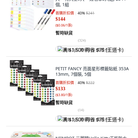
個, 1組
首購折扣價
40
%
$241
$144
(
$0.06/1張
)
暫時缺貨
(
324
)
满 $1,500 再省 $75 (王道卡)
PETIT FANCY 亮面星形標籤貼紙 353A
13mm, 7個裝, 5個
首購折扣價
40
%
$222
$133
(
$3.80/1張
)
暫時缺貨
(
14
)
满 $1,500 再省 $75 (王道卡)