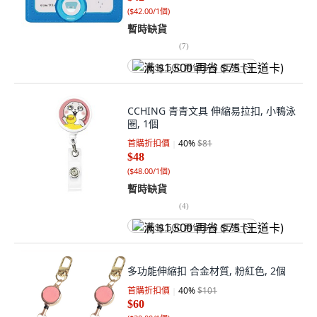
(
$42.00/1個
)
暫時缺貨
(
7
)
满 $1,500 再省 $75 (王道卡)
CCHING 青青文具 伸縮易拉扣, 小鴨泳
圈, 1個
首購折扣價
40
%
$81
$48
(
$48.00/1個
)
暫時缺貨
(
4
)
满 $1,500 再省 $75 (王道卡)
多功能伸縮扣 合金材質, 粉紅色, 2個
首購折扣價
40
%
$101
$60