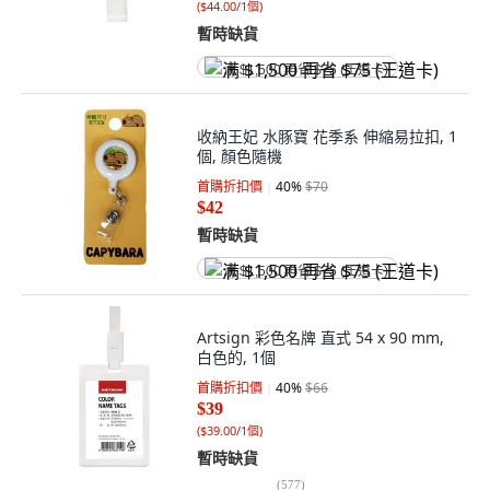
(
$44.00/1個
)
暫時缺貨
满 $1,500 再省 $75 (王道卡)
收納王妃 水豚寶 花季系 伸縮易拉扣, 1
個, 顏色隨機
首購折扣價
40
%
$70
$42
暫時缺貨
满 $1,500 再省 $75 (王道卡)
Artsign 彩色名牌 直式 54 x 90 mm,
白色的, 1個
首購折扣價
40
%
$66
$39
(
$39.00/1個
)
暫時缺貨
(
577
)