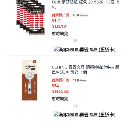
Petit 箭頭貼紙 紅色 20-532R, 13個, 5
包
首購折扣價
40
%
$202
$121
(
$1.86/1張
)
暫時缺貨
(
93
)
满 $1,500 再省 $75 (王道卡)
CCHING 青青文具 鋼繩伸縮證件夾 簡
單生活, 吐司君, 1個
首購折扣價
41
%
$58
$34
(
$34.00/1個
)
暫時缺貨
(
11
)
满 $1,500 再省 $75 (王道卡)