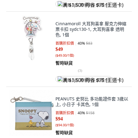
满 $1,500 再省 $75 (王道卡)
Cinnamoroll 大耳狗喜拿 壓克力伸縮
票卡扣 sydc130-1, 大耳狗喜拿 透明
色, 1個
首購折扣價
40
%
$83
$49
(
$49.00/1個
)
暫時缺貨
(
3
)
满 $1,500 再省 $75 (王道卡)
PEANUTS 史努比 多功能證件套 3歲以
上, 小日子 卡其色, 1個
首購折扣價
40
%
$158
$94
(
$94.00/1個
)
暫時缺貨