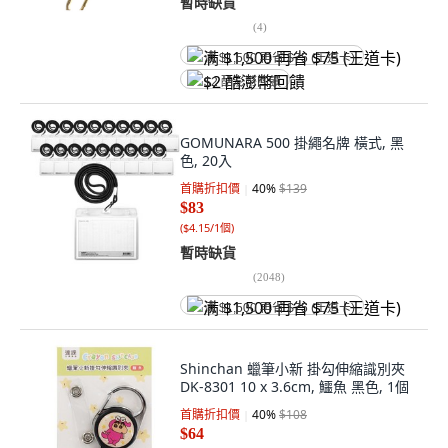
暫時缺貨
(
4
)
满 $1,500 再省 $75 (王道卡)
$2 酷澎幣回饋
GOMUNARA 500 掛繩名牌 橫式, 黑
色, 20入
首購折扣價
40
%
$139
$83
(
$4.15/1個
)
暫時缺貨
(
2048
)
满 $1,500 再省 $75 (王道卡)
Shinchan 蠟筆小新 掛勾伸縮識別夾
DK-8301 10 x 3.6cm, 鱷魚 黑色, 1個
首購折扣價
40
%
$108
$64