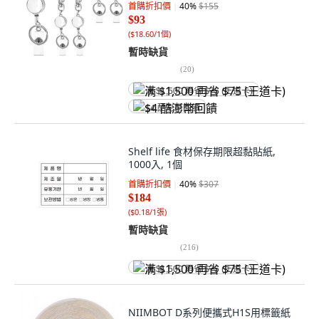
首購折扣價
40
%
$155
$93
(
$18.60/1個
)
暫時缺貨
(
20
)
满 $1,500 再省 $75 (王道卡)
$4 酷澎幣回饋
Shelf life 食材保存期限超黏貼紙,
1000入, 1個
首購折扣價
40
%
$307
$184
(
$0.18/1張
)
暫時缺貨
(
216
)
满 $1,500 再省 $75 (王道卡)
NIIMBOT D系列便攜式H1S用標籤紙