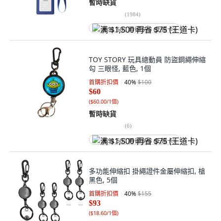
暫時缺貨
(
1984
)
满 $1,500 再省 $75 (王道卡)
TOY STORY 玩具總動員 防盜鋼繩伸縮
勾 三眼怪, 藍色, 1個
首購折扣價
40
%
$100
$60
(
$60.00/1個
)
暫時缺貨
(
6
)
满 $1,500 再省 $75 (王道卡)
多功能伸縮扣 掛繩證件金屬伸縮扣, 槍
黑色, 5個
首購折扣價
40
%
$155
$93
(
$18.60/1個
)