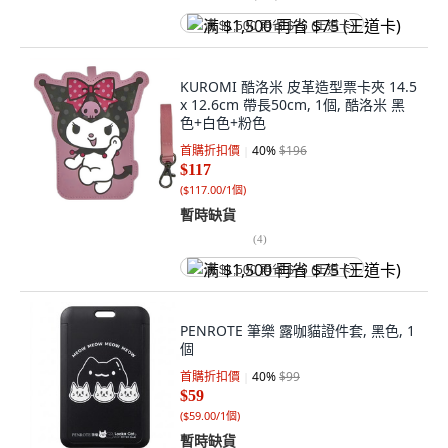
满 $1,500 再省 $75 (王道卡)
KUROMI 酷洛米 皮革造型票卡夾 14.5
x 12.6cm 帶長50cm, 1個, 酷洛米 黑
色+白色+粉色
首購折扣價
40
%
$196
$117
(
$117.00/1個
)
暫時缺貨
(
4
)
满 $1,500 再省 $75 (王道卡)
PENROTE 筆樂 露咖貓證件套, 黑色, 1
個
首購折扣價
40
%
$99
$59
(
$59.00/1個
)
暫時缺貨