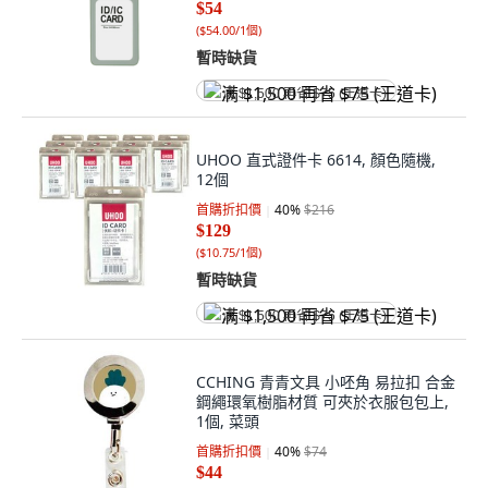
$54
(
$54.00/1個
)
暫時缺貨
满 $1,500 再省 $75 (王道卡)
UHOO 直式證件卡 6614, 顏色隨機,
12個
首購折扣價
40
%
$216
$129
(
$10.75/1個
)
暫時缺貨
满 $1,500 再省 $75 (王道卡)
CCHING 青青文具 小呸角 易拉扣 合金
鋼繩環氧樹脂材質 可夾於衣服包包上,
1個, 菜頭
首購折扣價
40
%
$74
$44