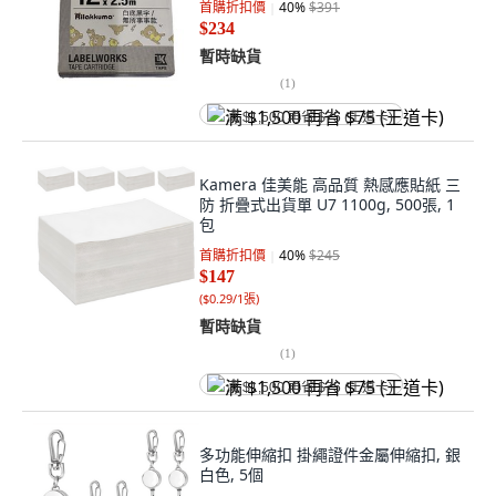
首購折扣價
40
%
$391
$234
暫時缺貨
(
1
)
满 $1,500 再省 $75 (王道卡)
Kamera 佳美能 高品質 熱感應貼紙 三
防 折疊式出貨單 U7 1100g, 500張, 1
包
首購折扣價
40
%
$245
$147
(
$0.29/1張
)
暫時缺貨
(
1
)
满 $1,500 再省 $75 (王道卡)
多功能伸縮扣 掛繩證件金屬伸縮扣, 銀
白色, 5個