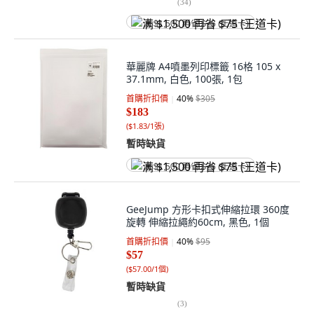
(
34
)
满 $1,500 再省 $75 (王道卡)
華麗牌 A4噴墨列印標籤 16格 105 x
37.1mm, 白色, 100張, 1包
首購折扣價
40
%
$305
$183
(
$1.83/1張
)
暫時缺貨
满 $1,500 再省 $75 (王道卡)
GeeJump 方形卡扣式伸縮拉環 360度
旋轉 伸縮拉繩約60cm, 黑色, 1個
首購折扣價
40
%
$95
$57
(
$57.00/1個
)
暫時缺貨
(
3
)