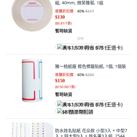
組, 40mm, 微笑雛菊, 1組
首購折扣價
40
%
$217
$130
(
$0.81/1張
)
暫時缺貨
(
24
)
满 $1,500 再省 $75 (王道卡)
豬一桃紙廠 框色標籤貼紙, 1個, 1個裝
首購折扣價
40
%
$250
$150
(
$150.00/1張
)
暫時缺貨
满 $1,500 再省 $75 (王道卡)
$8 酷澎幣回饋
防水姓名貼紙 花朵款 小型3入 + 中型7
入 + 特大型9入 + 姓名筆3入組, 2544