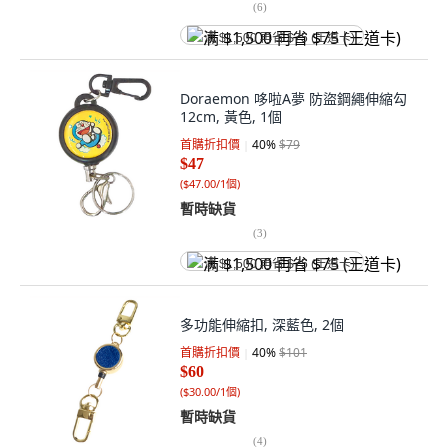
(
6
)
满 $1,500 再省 $75 (王道卡)
Doraemon 哆啦A夢 防盜鋼繩伸縮勾
12cm, 黃色, 1個
首購折扣價
40
%
$79
$47
(
$47.00/1個
)
暫時缺貨
(
3
)
满 $1,500 再省 $75 (王道卡)
多功能伸縮扣, 深藍色, 2個
首購折扣價
40
%
$101
$60
(
$30.00/1個
)
暫時缺貨
(
4
)