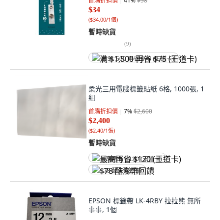
首購折扣價
41
%
$58
$34
(
$34.00/1個
)
暫時缺貨
(
9
)
满 $1,500 再省 $75 (王道卡)
柔光三用電腦標籤貼紙 6格, 1000張, 1
組
首購折扣價
7
%
$2,600
$2,400
(
$2.40/1張
)
暫時缺貨
最高再省 $120 (王道卡)
$78 酷澎幣回饋
EPSON 標籤帶 LK-4RBY 拉拉熊 無所
事事, 1個