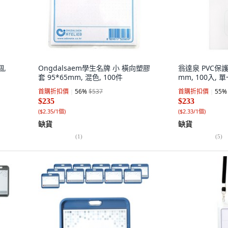
個,
Ongdalsaem學生名牌 小 橫向塑膠
翁達泉 PVC保護套
套 95*65mm, 混色, 100件
mm, 100入, 
首購折扣價
56
%
$537
首購折扣價
55
%
$235
$233
(
$2.35/1個
)
(
$2.33/1個
)
缺貨
缺貨
(
1
)
(
5
)