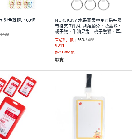
art 彩色珠環, 100個,
NURSKINY 水果圖案壓克力捲軸膠
帶掛夾 7件組, 胡蘿蔔兔、菠蘿熊、
橘子熊、牛油果兔、桃子熊貓、草
$488
莓熊貓、蘋果熊貓, 1套
首購折扣價
56
%
$488
$211
(
$211.00/1個
)
缺貨