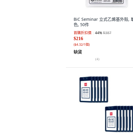
BiC Seminar 立式乙烯基外殼, 
色, 50件
首購折扣價
44
%
$387
$216
(
$4.32/1個
)
缺貨
(
4
)