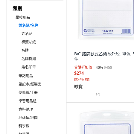
類別
學校用品
姓名貼/名牌
姓名貼
標籤貼紙
名牌
BiC 銘牌臥式乙烯基外殼, 單色, 
名牌掛繩
件
姓名印章
首購折扣價
40
%
$458
$274
筆記用品
(
$5.48/1個
)
筆記本/紙製品
缺貨
便條紙/手冊
(
2
)
學習用品組
資料整理
地球儀/地圖
科學課