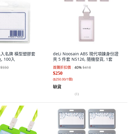
m出入名牌 橫型塑膠套
deLi Noosain ABS 現代項鍊身份證
, 100入
夾 5 件套 NS126, 隨機發貨, 1套
$550
首購折扣價
40
%
$418
$250
(
$250.00/1個
)
缺貨
(
1
)