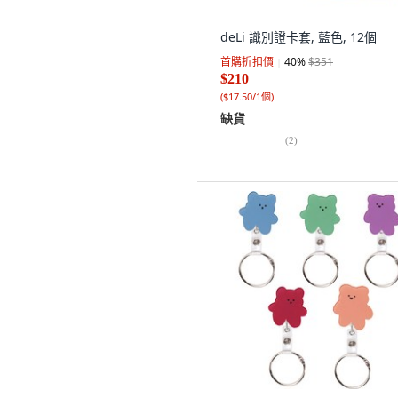
deLi 識別證卡套, 藍色, 12個
首購折扣價
40
%
$351
$210
(
$17.50/1個
)
缺貨
(
2
)