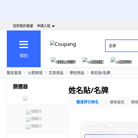
加到我的最愛
申請入駐
全部
類別
爸氣父親節
火箭速配
火箭跨境
酷澎首頁
火箭跨境
文具用品
學校用品
姓名貼/名牌
篩選器
姓名貼/名牌
酷澎評分排名
價格最低
價
僅顯示
僅顯示
僅顯示