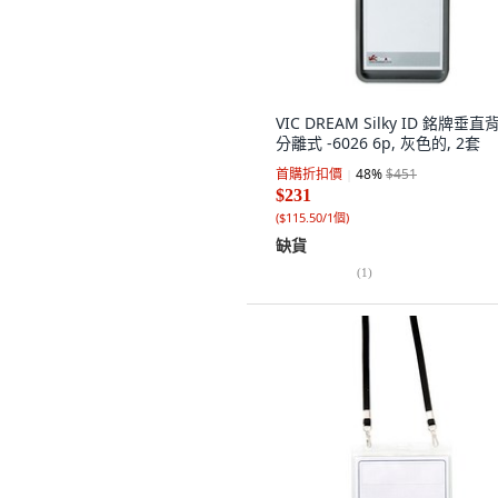
VIC DREAM Silky ID 銘牌垂直
分離式 -6026 6p, 灰色的, 2套
首購折扣價
48
%
$451
$231
(
$115.50/1個
)
缺貨
(
1
)