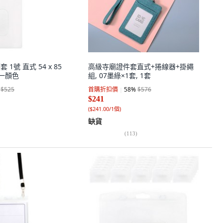
 1號 直式 54 x 85
高級寺廟證件套直式+捲線器+掛繩
單一顏色
組, 07墨綠×1套, 1套
$525
首購折扣價
58
%
$576
$241
(
$241.00/1個
)
缺貨
(
113
)