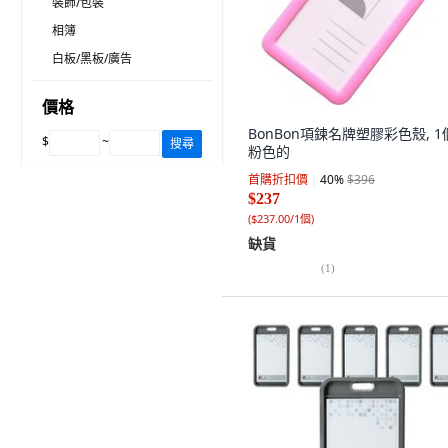
裝飾/包裝
相簿
白板/黑板/廣告
價格
BonBon項鍊名牌塑膠彩色殼, 1
$
~
搜尋
粉色的
首購折扣價
40
%
$396
$237
(
$237.00/1個
)
缺貨
(
1
)