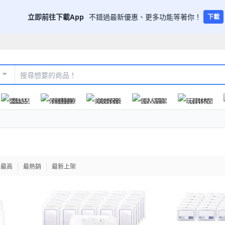
立即前往下載App
不錯過最新優惠、更多功能等著你！
下載
嬰幼兒
保健醫療
美妝保養
個人清潔
玩具休閒
格最高
最熱銷
最新上架