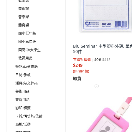
數學課
美術課
音樂課
體育課
國小低年級
國小高年級
BiC Seminar 中型塑料外殼, 單
國高中/大學生
50件
教師用品
首購折扣價
40
%
$415
$249
筆記本/便條紙
(
$4.98/1個
)
日誌/手帳
缺貨
活頁夾/文件夾
(
2
)
美術用品
書寫用品
影印/標籤
卡片/明信片/信封
派對/活動