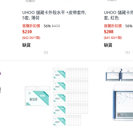
UHOO 儲藏卡外殼水平 +皮帶套件,
UHOO 儲藏卡外
5套, 薄荷
套, 紅色
首購折扣價
56
%
$479
首購折扣價
56
%
$210
$208
(
$42.00/1個
)
(
$41.60/1個
)
缺貨
缺貨
(
2
)
(
1
)