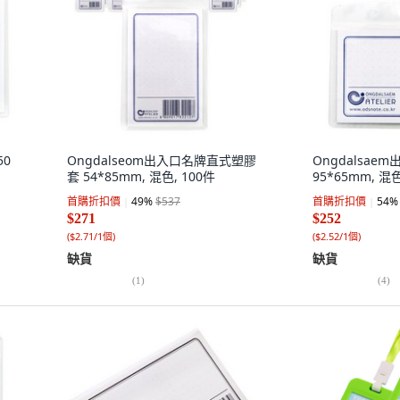
50
Ongdalseom出入口名牌直式塑膠
Ongdalsae
套 54*85mm, 混色, 100件
95*65mm, 混色
首購折扣價
49
%
$537
首購折扣價
54
%
$271
$252
(
$2.71/1個
)
(
$2.52/1個
)
缺貨
缺貨
(
1
)
(
4
)