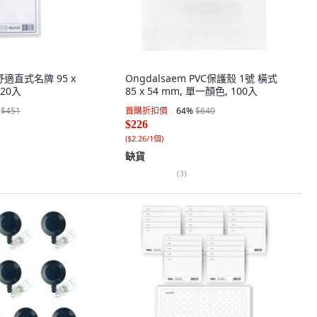
 舒適直式名牌 95 x
Ongdalsaem PVC保護殼 1號 橫式
 20入
85 x 54 mm, 單一顏色, 100入
$451
首購折扣價
64
%
$640
$226
(
$2.26/1個
)
缺貨
(
3
)