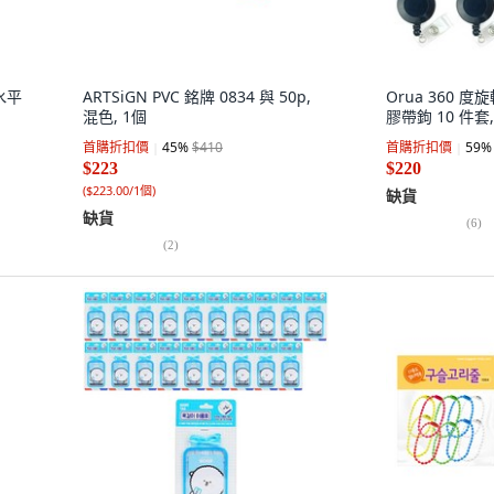
 水平
ARTSiGN PVC 銘牌 0834 與 50p,
Orua 360 度
混色, 1個
膠帶鉤 10 件套,
首購折扣價
45
%
$410
首購折扣價
59
%
$223
$220
(
$223.00/1個
)
缺貨
缺貨
(
6
)
(
2
)