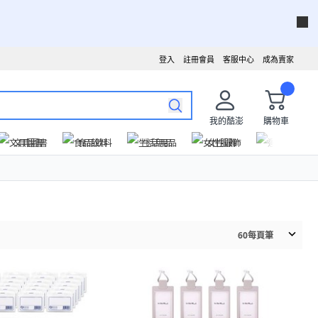
登入
註冊會員
客服中心
成為賣家
我的酷澎
購物車
文具圖書
食品飲料
生活用品
女性服飾
運動戶外
60
每頁筆