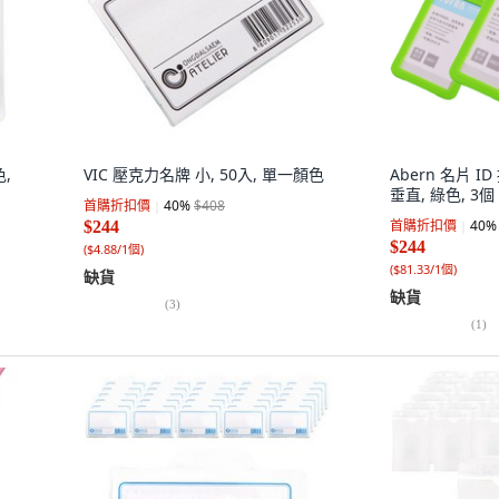
色,
VIC 壓克力名牌 小, 50入, 單一顏色
Abern 名片 I
垂直, 綠色, 3個
首購折扣價
40
%
$408
首購折扣價
40
%
$244
$244
(
$4.88/1個
)
(
$81.33/1個
)
缺貨
缺貨
(
3
)
(
1
)