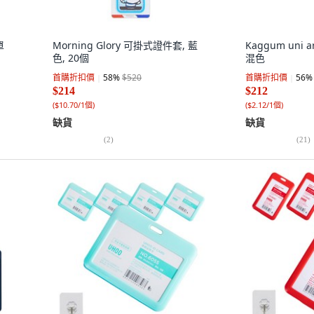
單
Morning Glory 可掛式證件套, 藍
Kaggum uni 
色, 20個
混色
首購折扣價
58
%
$520
首購折扣價
56
%
$214
$212
(
$10.70/1個
)
(
$2.12/1個
)
缺貨
缺貨
(
2
)
(
21
)