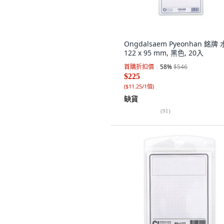
Ongdalsaem Pyeonhan 銘牌
122 x 95 mm, 黑色, 20入
首購折扣價
58
%
$546
$225
(
$11.25/1個
)
缺貨
(
91
)