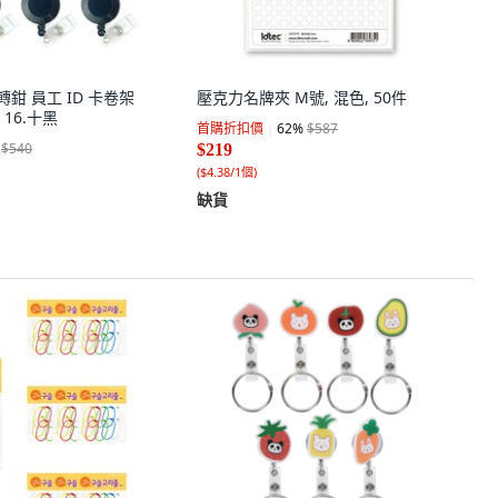
旋轉鉗 員工 ID 卡卷架
壓克力名牌夾 M號, 混色, 50件
 16.十黑
首購折扣價
62
%
$587
$540
$219
(
$4.38/1個
)
缺貨